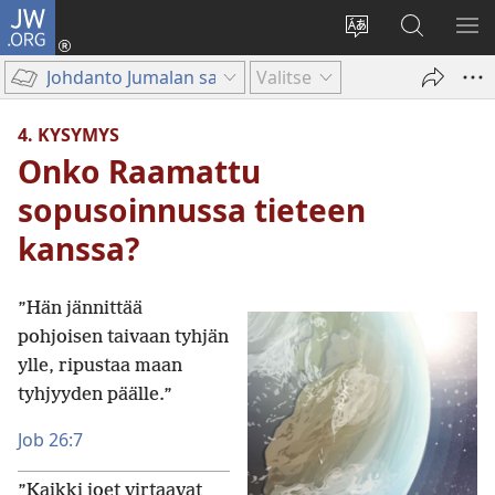
JW.ORG
Kirjaudu
(avaa
Vaihda
Hae
NÄ
uuden
sivuston
JW.ORG-
VA
Johdanto Jumalan sanaan
Valitse
ikkunan)
kieli
sivustolta
4. KYSYMYS
Onko Raamattu
sopusoinnussa tieteen
kanssa?
”Hän jännittää
pohjoisen taivaan tyhjän
ylle, ripustaa maan
tyhjyyden päälle.”
Job 26:7
”Kaikki joet virtaavat