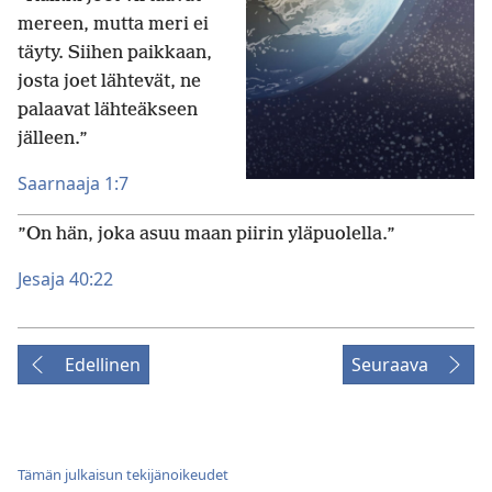
mereen, mutta meri ei
täyty. Siihen paikkaan,
josta joet lähtevät, ne
palaavat lähteäkseen
jälleen.”
Saarnaaja 1:7
”On hän, joka asuu maan piirin yläpuolella.”
Jesaja 40:22
Edellinen
Seuraava
Tämän julkaisun tekijänoikeudet