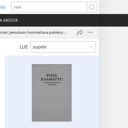
udu
aa
Hae
den
A MEISTÄ
unan)
Jeesuksen maanpäällisen elämän tärkeimmät tapahtumat: Jeesuksen huomattava palvelus Galileassa (1. osa)
LUE
ES