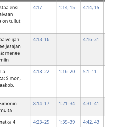
istaa ensi
4:17
1:14, 15
4:14, 15
4:44, 45
Taivaan
 on tullut
alvelijan
4:13–16
4:16–31
4:46–54
ee Jesajan
öä; menee
miin
ljä
4:18–22
1:16–20
5:1–11
ta: Simon,
Jaakob,
Simonin
8:14–17
1:21–34
4:31–41
 muita
matka 4
4:23–25
1:35–39
4:42, 43