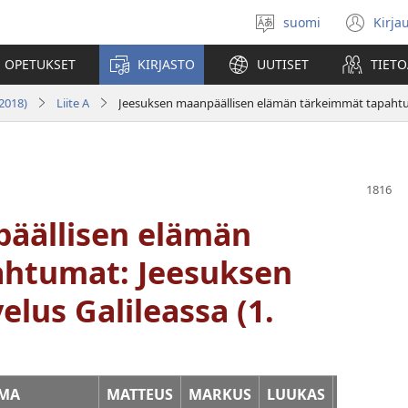
suomi
Kirja
Valitse
(av
kieli
uu
 OPETUKSET
KIRJASTO
UUTISET
TIETO
ikk
2018)
Liite A
äällisen elämän
ahtumat: Jeesuksen
lus Galileassa (1.
UMA
MATTEUS
MARKUS
LUUKAS
JOHANN