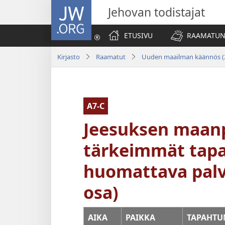
JW.ORG
Jehovan todistajat
ETUSIVU
RAAMATUN
Kirjasto
Raamatut
Uuden maailman käännös (
A7-C
Jeesuksen maanp
tärkeimmät tap
huomattava palve
osa)
AIKA
PAIKKA
TAPAHT