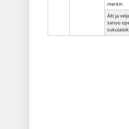
merkin
Äiti ja velj
sanoo ope
sukulaisi