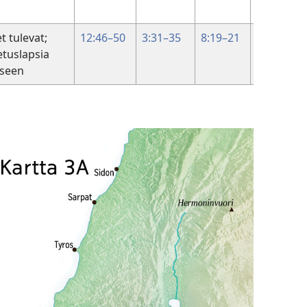
et tulevat;
12:46–50
3:31–35
8:19–21
tuslapsia
kseen