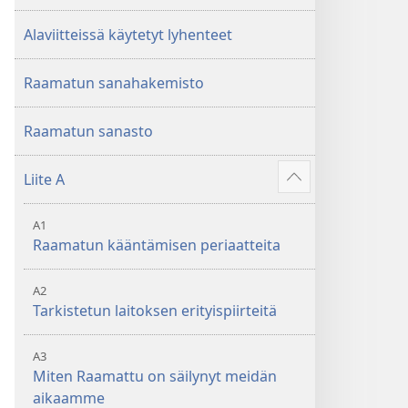
Alaviitteissä käytetyt lyhenteet
Raamatun sanahakemisto
Raamatun sanasto
Liite A
Näytä
enemmän
A1
Raamatun kääntämisen periaatteita
A2
Tarkistetun laitoksen erityispiirteitä
A3
Miten Raamattu on säilynyt meidän
aikaamme