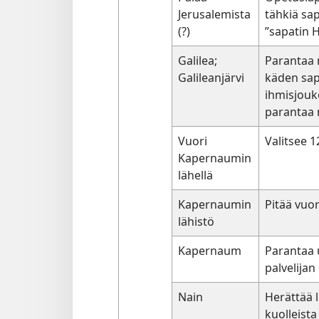
Jerusalemista
tähkiä sap
(?)
”sapatin 
Galilea;
Parantaa
Galileanjärvi
käden sap
ihmisjouk
parantaa
Vuori
Valitsee 1
Kapernaumin
lähellä
Kapernaumin
Pitää vuo
lähistö
Kapernaum
Parantaa 
palvelijan
Nain
Herättää 
kuolleista