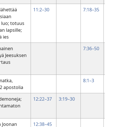
lähettää
11:2–30
7:18–35
siaan
 luo; totuus
an lapsille;
ä ies
nainen
7:36–50
jyä Jeesuksen
ertaus
a
matka,
8:1–3
 apostolia
 demoneja;
12:22–37
3:19–30
antamaton
n Joonan
12:38–45