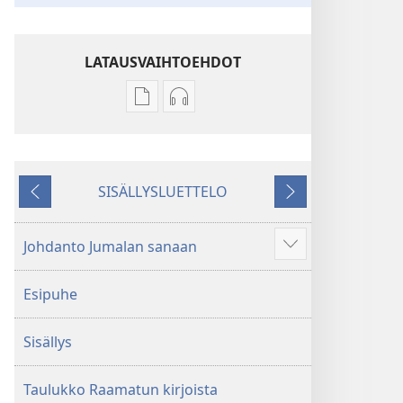
LATAUSVAIHTOEHDOT
Julkaisujen
Äänitteiden
latausvaihtoehdot
latausvaihtoehdot
Pyhä
Pyhä
Raamattu
Raamattu
SISÄLLYSLUETTELO
–
–
Edellinen
Seuraava
Uuden
Uuden
maailman
maailman
Johdanto Jumalan sanaan
Näytä
käännös
käännös
enemmän
(2018)
(2018)
Esipuhe
Sisällys
Taulukko Raamatun kirjoista