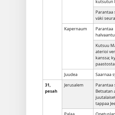
kutsutun 
Parantaa s
väki seur
Kapernaum
Parantaa
halvaant
Kutsuu M
aterioi ve
kanssa; k
paastosta
Juudea
Saarnaa s
31,
Jerusalem
Parantaa 
pesah
Betsatan a
juutalaise
tappaa Je
Palaa
Opetuslap