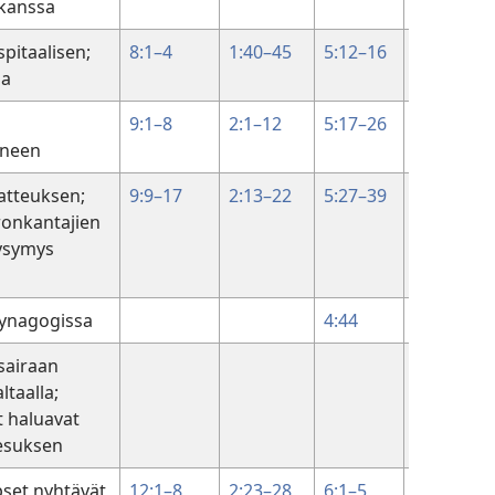
kanssa
pitaalisen;
8:1–4
1:40–45
5:12–16
aa
9:1–8
2:1–12
5:17–26
uneen
atteuksen;
9:9–17
2:13–22
5:27–39
ronkantajien
ysymys
ynagogissa
4:44
sairaan
5:1–47
ltaalla;
t haluavat
esuksen
set nyhtävät
12:1–8
2:23–28
6:1–5