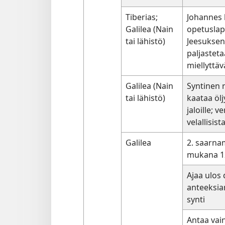
Tiberias;
Johannes 
Galilea (Nain
opetuslap
tai lähistö)
Jeesuksen
paljasteta
miellyttäv
Galilea (Nain
Syntinen 
tai lähistö)
kaataa öl
jaloille; v
velallisist
Galilea
2. saarna
mukana 12
Ajaa ulos
anteeksi
synti
Antaa vai