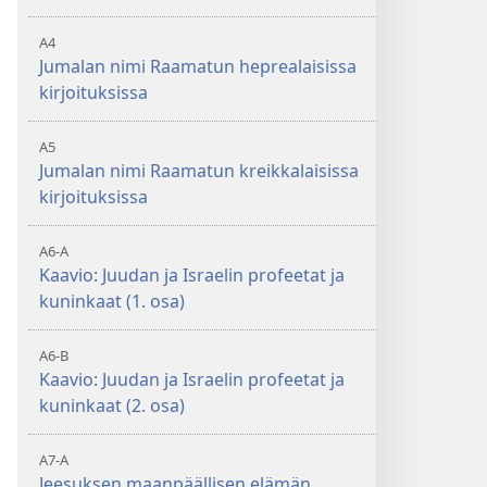
A4
Jumalan nimi Raamatun heprealaisissa
kirjoituksissa
A5
Jumalan nimi Raamatun kreikkalaisissa
kirjoituksissa
A6-A
Kaavio: Juudan ja Israelin profeetat ja
kuninkaat (1. osa)
A6-B
Kaavio: Juudan ja Israelin profeetat ja
kuninkaat (2. osa)
A7-A
Jeesuksen maanpäällisen elämän