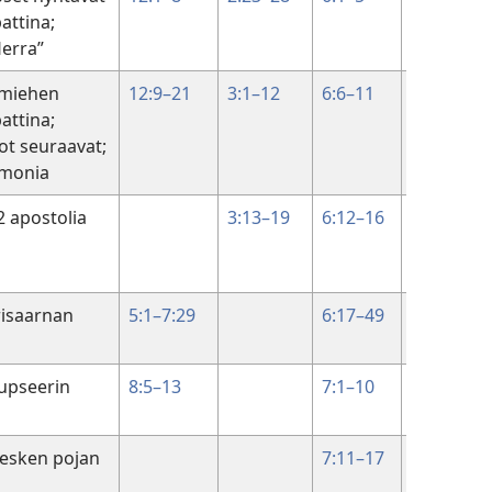
attina;
Herra”
 miehen
12:9–21
3:1–12
6:6–11
attina;
ot seuraavat;
 monia
2 apostolia
3:13–19
6:12–16
risaarnan
5:1–7:29
6:17–49
upseerin
8:5–13
7:1–10
lesken pojan
7:11–17