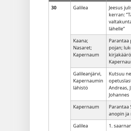
30
Galilea
Jeesus jul
kerran: ”
valtakunta
lähelle”
Kaana;
Parantaa p
Nasaret;
pojan; luk
Kapernaum
kirjakäär
Kapernau
Galileanjärvi,
Kutsuu ne
Kapernaumin
opetuslas
lähistö
Andreas, 
Johannes
Kapernaum
Parantaa 
anopin ja
Galilea
1. saarna