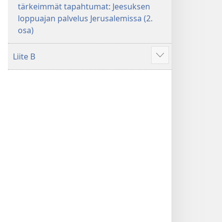
tärkeimmät tapahtumat: Jeesuksen
loppuajan palvelus Jerusalemissa (2.
osa)
Liite B
Näytä
enemmän