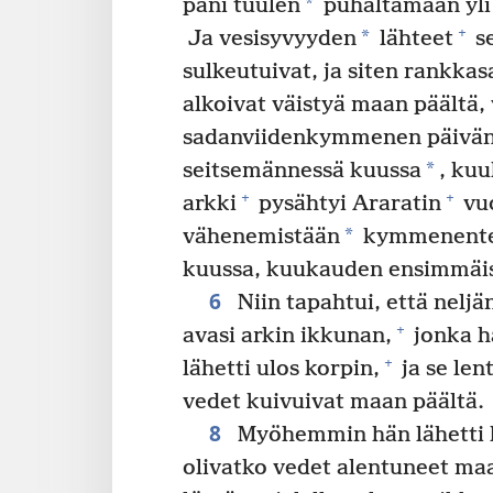
*
pani tuulen
puhaltamaan yli 
+
*
Ja vesisyvyyden
lähteet
se
sulkeutuivat, ja siten rankkas
alkoivat väistyä maan päältä,
sadanviidenkymmenen päivän 
*
seitsemännessä kuussa
, ku
+
+
arkki
pysähtyi Araratin
vuo
*
vähenemistään
kymmenente
kuussa, kuukauden ensimmäise
6
Niin tapahtui, että nel
+
avasi arkin ikkunan,
jonka hä
+
lähetti ulos korpin,
ja se len
vedet kuivuivat maan päältä.
8
Myöhemmin hän lähetti 
olivatko vedet alentuneet maa