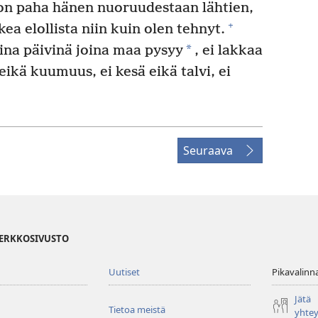
n paha hänen nuoruudestaan lähtien,
+
a elollista niin kuin olen tehnyt.
*
ina päivinä joina maa pysyy
, ei lakkaa
eikä kuumuus, ei kesä eikä talvi, ei
Seuraava
VERKKOSIVUSTO
Uutiset
Pikavalinn
Jätä
Tietoa meistä
yhte