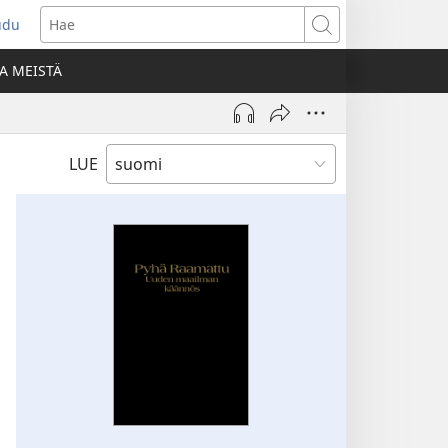
udu
aa
Hae
den
A MEISTÄ
unan)
LUE