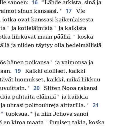
16
le sanoen:
”Lähde arkista, sinä ja
17
+
 vaimot sinun kanssasi.
Vie
, jotka ovat kanssasi kaikenlaisesta
+
+
sta
ja kotieläimistä
ja kaikista
+
jotka liikkuvat maan päällä,
koska
ällä ja niiden täytyy olla hedelmällisiä
+
yös hänen poikansa
ja vaimonsa ja
19
saan.
Kaikki elolliset, kaikki
ntävät luomukset, kaikki, mikä liikkuu
20
+
suvuittain.
Sitten Nooa rakensi
+
kkia puhtaita eläimiä
ja kaikkia
21
+
ja uhrasi polttouhreja alttarilla.
+
*
tuoksua,
ja niin Jehova sanoi
+
 en kiroa maata
ihmisen takia, koska