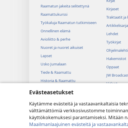
Kirjat
Raamatun jakeita selitettynä
Kirjaset
Raamattukurssi
Traktaatit ja
Työkaluja Raamatun tutkimiseen
Artikkelisarja
Onnellinen elämä
Lehdet
Avioliitto & perhe
Työkirjat
Nuoret ja nuoret aikuiset
Ohjelmalehti
Lapset
Hakemistot
Usko Jumalaan
Oppaat
Tiede & Raamattu
JW Broadcas
Historia & Raamattu
Videot
Evästeasetukset
Musiikki
Kuunnelmat
Käytämme evästeitä ja vastaavankaltaisia tek
Dramatisoit
välttämättömiä verkkosivustomme toiminnan kann
käyttökokemuksesi parantamiseksi. Mitään näi
Maailmanlaajuinen evästeitä ja vastaavankalta