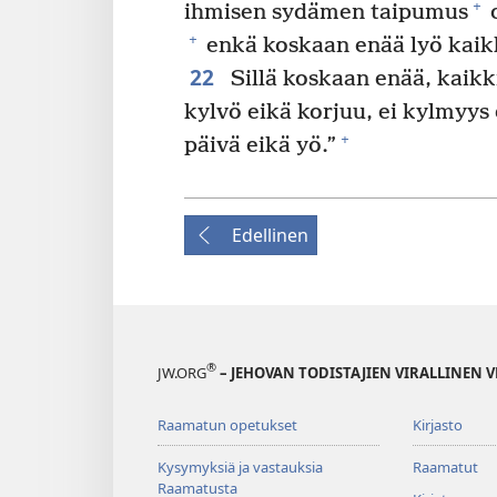
+
ihmisen sydämen taipumus
o
+
enkä koskaan enää lyö kaikke
22
Sillä koskaan enää, kaikk
kylvö eikä korjuu, ei kylmyys 
+
päivä eikä yö.”
Edellinen
®
JW.ORG
– JEHOVAN TODISTAJIEN VIRALLINEN 
Raamatun opetukset
Kirjasto
Kysymyksiä ja vastauksia
Raamatut
Raamatusta