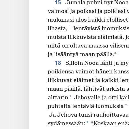
15
Jumala puhui nyt Nooal
vaimosi ja poikasi ja poikiesi
mukanasi ulos kaikki elolliset
+
lihasta,
lentävistä luomuksi
muista liikkuvista eläimistä, 
niitä on oltava maassa vilisem
+
ja lisääntyä maan päällä.”
18
Silloin Nooa lähti ja m
poikiensa vaimot hänen kans
liikkuvat eläimet ja kaikki le
maan päällä, lähtivät arkista 
+
alttarin
Jehovalle ja otti kai
+
puhtaita lentäviä luomuksia
Ja Jehova tunsi rauhoittavaa
+
sydämessään:
”Koskaan enää