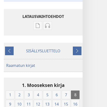
LATAUSVAIHTOEHDOT
Julkaisujen
Äänitteiden
latausvaihtoehdot
latausvaihtoehdot
Pyhä
Pyhä
Raamattu
Raamattu
SISÄLLYSLUETTELO
–
–
Edellinen
Seuraava
Uuden
Uuden
maailman
maailman
Raamatun kirjat
käännös
käännös
(2010)
(2010)
1. Mooseksen kirja
1
2
3
4
5
6
7
8
9
10
11
12
13
14
15
16