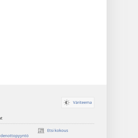
Väriteema
at
Etsi kokous
(avaa
ydenottopyyntö