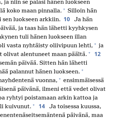
, ja niin se palasi hänen luokseen
+
elä koko maan pinnalla.
Silloin hän
10
oi sen luokseen arkkiin.
Ja hän
päivää, ja taas hän lähetti kyyhkysen
nen tuli hänen luokseen illan
+
li vasta nyhtäisty oliivipuun lehti,
ja
12
+
et olivat alentuneet maan päältä.
tsemän päivää. Sitten hän lähetti
+
enää palannut hänen luokseen.
+
nayhdentenä vuonna,
ensimmäisessä
senä päivänä, ilmeni että vedet olivat
a ryhtyi poistamaan arkin kattoa ja
14
+
li kuivunut.
Ja toisessa kuussa,
nentenäseitsemäntenä päivänä, maa