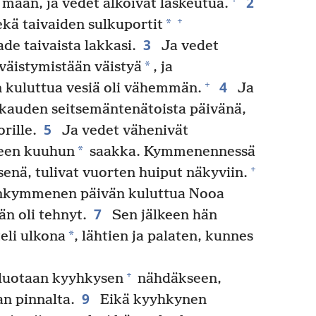
2
maan, ja vedet alkoivat laskeutua.
+
*
kä taivaiden sulkuportit
3
ade taivaista lakkasi.
Ja vedet
*
 väistymistään väistyä
, ja
4
+
kuluttua vesiä oli vähemmän.
Ja
ukauden seitsemäntenätoista päivänä,
5
rille.
Ja vedet vähenivät
*
en kuuhun
saakka. Kymmenennessä
+
nä, tulivat vuorten huiput näkyviin.
jänkymmenen päivän kuluttua Nooa
7
n oli tehnyt.
Sen jälkeen hän
*
teli ulkona
, lähtien ja palaten, kunnes
+
luotaan kyyhkysen
nähdäkseen,
9
n pinnalta.
Eikä kyyhkynen