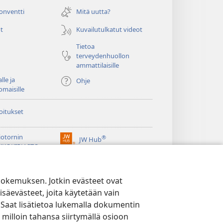
uuden
ikkunan)
konventti
Mitä uutta?
t
Kuvailutulkatut videot
Tietoa
terveydenhuollon
ammattilaisille
lle ja
Ohje
omaisille
oitukset
iotornin
®
JW Hub
(avaa
KKOKIRJASTO
uuden
®
ikkunan)
ibrary
Watchtower Library
kokemuksen. Jotkin evästeet ovat
isäevästeet, joita käytetään vain
 Saat lisätietoa lukemalla dokumentin
 milloin tahansa siirtymällä osioon