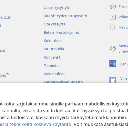
Etsi 
Usein kysyttyä
(avaa
uuden
Jätä yhteydenottopyyntö
Video
 kutsut
ikkunan)
Ota yhteyttä
t
Haku
Betelin kiertokäynnit
Kokoukset
Media
Muistojuhla
set
viran
Konventit
Lahj
Toiminta
(avaa
uuden
Kokemuksia
®
ting
ikkunan)
Vart
Kansainvälinen järjestö
(avaa
VER
uuden
JW L
ikkunan)
niikoita tarjotaksemme sinulle parhaan mahdollisen käyttö
u raamatunluku
alta, eikä niitä voida kieltää. Voit hyväksyä tai poistaa l
stä tiedoista ei koskaan myydä tai käytetä markkinointiin.
isia tekniikoita koskeva käytäntö
. Voit muokata asetuksiasi