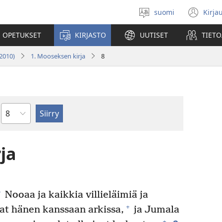
suomi
Kirja
Valitse
(av
kieli
uu
 OPETUKSET
KIRJASTO
UUTISET
TIETO
ikk
2010)
1. Mooseksen kirja
8
Luku
ja
+
Nooaa ja kaikkia villieläimiä ja
+
vat hänen kanssaan arkissa,
ja Jumala
+