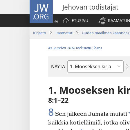
JW.ORG
Jehovan todistajat
ETUSIVU
RAAMATUN
Kirjasto
Raamatut
Uuden maailman käännös (
Ks. vuoden 2018 tarkistettu laitos
NÄYTÄ
Raamatun
kirja
1. Mooseksen kir
8:1–22
8
Sen jälkeen Jumala muisti
kaikkia kotieläimiä, jotka oli