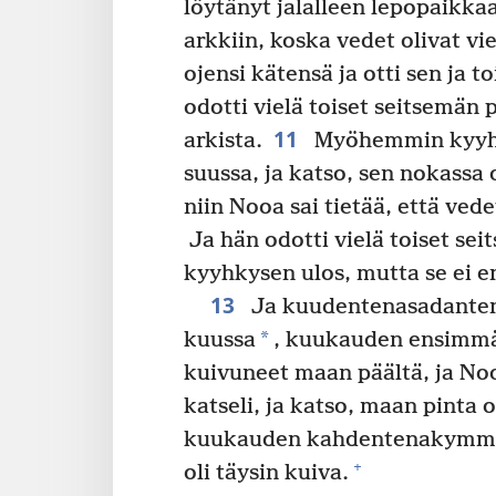
löytänyt jalalleen lepopaikkaa
arkkiin, koska vedet olivat vi
ojensi kätensä ja otti sen ja t
odotti vielä toiset seitsemän 
11
arkista.
Myöhemmin kyyhky
suussa, ja katso, sen nokassa o
niin Nooa sai tietää, että ved
Ja hän odotti vielä toiset sei
kyyhkysen ulos, mutta se ei 
13
Ja kuudentenasadante
*
kuussa
, kuukauden ensimmäi
kuivuneet maan päältä, ja Noo
katseli, ja katso, maan pinta o
kuukauden kahdentenakymme
+
oli täysin kuiva.