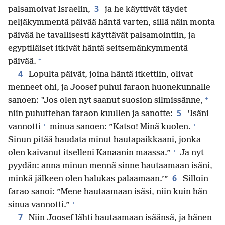
3
palsamoivat Israelin,
ja he käyttivät täydet
neljäkymmentä päivää häntä varten, sillä näin monta
päivää he tavallisesti käyttävät palsamointiin, ja
egyptiläiset itkivät häntä seitsemänkymmentä
+
päivää.
4
Lopulta päivät, joina häntä itkettiin, olivat
menneet ohi, ja Joosef puhui faraon huonekunnalle
+
sanoen: ”Jos olen nyt saanut suosion silmissänne,
5
niin puhuttehan faraon kuullen ja sanotte:
’Isäni
+
+
vannotti
minua sanoen: ”Katso! Minä kuolen.
Sinun pitää haudata minut hautapaikkaani, jonka
+
olen kaivanut itselleni Kanaanin maassa.”
Ja nyt
pyydän: anna minun mennä sinne hautaamaan isäni,
6
minkä jälkeen olen halukas palaamaan.’”
Silloin
farao sanoi: ”Mene hautaamaan isäsi, niin kuin hän
+
sinua vannotti.”
7
Niin Joosef lähti hautaamaan isäänsä, ja hänen