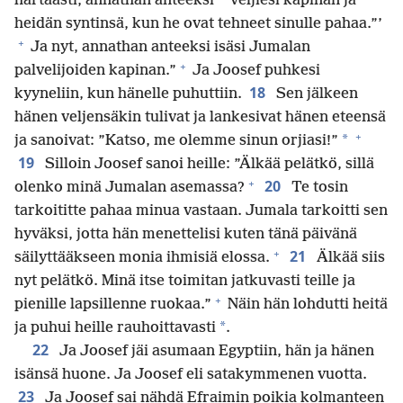
hartaasti, annathan anteeksi
veljiesi kapinan ja
heidän syntinsä, kun he ovat tehneet sinulle pahaa.”’
+
Ja nyt, annathan anteeksi isäsi Jumalan
+
palvelijoiden kapinan.”
Ja Joosef puhkesi
18
kyyneliin, kun hänelle puhuttiin.
Sen jälkeen
hänen veljensäkin tulivat ja lankesivat hänen eteensä
+
*
ja sanoivat: ”Katso, me olemme sinun orjiasi!”
19
Silloin Joosef sanoi heille: ”Älkää pelätkö, sillä
+
20
olenko minä Jumalan asemassa?
Te tosin
tarkoititte pahaa minua vastaan. Jumala tarkoitti sen
hyväksi, jotta hän menettelisi kuten tänä päivänä
+
21
säilyttääkseen monia ihmisiä elossa.
Älkää siis
nyt pelätkö. Minä itse toimitan jatkuvasti teille ja
+
pienille lapsillenne ruokaa.”
Näin hän lohdutti heitä
*
ja puhui heille rauhoittavasti
.
22
Ja Joosef jäi asumaan Egyptiin, hän ja hänen
isänsä huone. Ja Joosef eli satakymmenen vuotta.
23
Ja Joosef sai nähdä Efraimin poikia kolmanteen