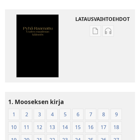
LATAUSVAIHTOEHDOT
Julkaisujen
Äänitteiden
latausvaihtoehdot
latausvaihto
Pyhä
Pyhä
Raamattu
Raamattu
–
–
Uuden
Uuden
maailman
maailman
käännös
käännös
(2010)
(2010)
1. Mooseksen kirja
1
2
3
4
5
6
7
8
9
10
11
12
13
14
15
16
17
18