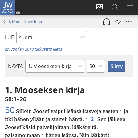
JW.ORG
Kirjaudu
(avaa
Vaihda
Hae
NÄ
uuden
sivuston
JW.ORG-
VA
1. Mooseksen kirja
ikkunan)
kieli
sivustolta
LUE
Ks. vuoden 2018 tarkistettu laitos
Luku
NÄYTÄ
Raamatun
kirja
1. Mooseksen kirja
50:1–26
50
+
Silloin Joosef vaipui isänsä kasvoja vasten
ja
+
2
itki hänen yllään ja suuteli häntä.
Sen jälkeen
Joosef käski palvelijoitaan, lääkäreitä,
+
palsamoimaan
hänen isänsä. Niin lääkärit