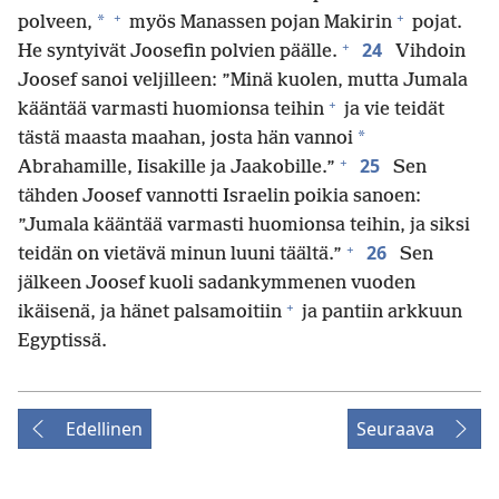
+
+
*
polveen,
myös Manassen pojan Makirin
pojat.
+
24
He syntyivät Joosefin polvien päälle.
Vihdoin
Joosef sanoi veljilleen: ”Minä kuolen, mutta Jumala
+
kääntää varmasti huomionsa teihin
ja vie teidät
*
tästä maasta maahan, josta hän vannoi
+
25
Abrahamille, Iisakille ja Jaakobille.”
Sen
tähden Joosef vannotti Israelin poikia sanoen:
”Jumala kääntää varmasti huomionsa teihin, ja siksi
+
26
teidän on vietävä minun luuni täältä.”
Sen
jälkeen Joosef kuoli sadankymmenen vuoden
+
ikäisenä, ja hänet palsamoitiin
ja pantiin arkkuun
Egyptissä.
Edellinen
Seuraava