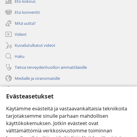
Etsi kokous
(avaa
uuden
Etsi konventti
(avaa
ikkunan)
uuden
Mitä uutta?
ikkunan)
Videot
Kuvailutulkatut videot
Haku
Tietoa terveydenhuollon ammattilaisille
Medialle ja viranomaisille
Ohje
Evästeasetukset
Lahjoitukset
(avaa
Käytämme evästeitä ja vastaavankaltaisia tekniikoita
uuden
tarjotaksemme sinulle parhaan mahdollisen
ikkunan)
Vartiotornin VERKKOKIRJASTO
käyttökokemuksen. Jotkin evästeet ovat
(avaa
välttämättömiä verkkosivustomme toiminnan
uuden
®
JW Hub
ikkunan)