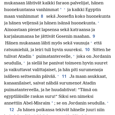
mukanaan lähtivät kaikki faraon palvelijat, hänen
+
*
huonekuntansa vanhimmat
ja kaikki Egyptin
8
maan vanhimmat
sekä Joosefin koko huonekunta
+
ja hänen veljensä ja hänen isänsä huonekunta.
Ainoastaan pienet lapsensa sekä katraansa ja
9
karjalaumansa he jättivät Gosenin maahan.
+
Hänen mukanaan lähti myös sekä vaunuja
että
10
ratsumiehiä, ja leiri tuli hyvin suureksi.
Sitten he
+
*
tulivat Atadin
puimatantereelle,
joka on Jordanin
+
seudulla,
ja siellä he panivat toimeen hyvin suuret
ja vaikuttavat valittajaiset, ja hän piti surumenoja
+
11
isälleen seitsemän päivää.
Ja maan asukkaat,
kanaanilaiset, saivat nähdä surumenot Atadin
puimatantereella, ja he huudahtivat: ”Tämä on
egyptiläisille raskas suru!” Siksi sen nimeksi
+
*
annettiin Abel-Misraim
; se on Jordanin seudulla.
12
Ja hänen poikansa tekivät hänelle juuri niin