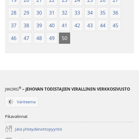
19
20
21
22
23
24
25
26
27
28
29
30
31
32
33
34
35
36
37
38
39
40
41
42
43
44
45
46
47
48
49
50
®
JW.ORG
– JEHOVAN TODISTAJIEN VIRALLINEN VERKKOSIVUSTO
Väriteema
Pikavalinnat
Jätä yhteydenottopyyntö