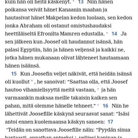
+
13
kuin hän oli heitä käskenyt.
Niin hänen
poikansa veivät hänet Kanaanin maahan ja
hautasivat hänet Makpelan kedon luolaan, sen kedon
jonka Abraham oli ostanut omistushaudaksi
+
14
heettiläiseltä Efronilta Mamren edustalla.
Ja
sen jälkeen kun Joosef oli haudannut isänsä, hän
palasi Egyptiin, hän ja hänen veljensä ja kaikki ne,
jotka hänen mukanaan olivat lähteneet hautaamaan
hänen isäänsä.
15
Kun Joosefin veljet näkivät, että heidän isänsä
*
oli kuollut
, he sanoivat: ”Saattaa olla, että Joosef
+
hautoo vihamielisyyttä meitä vastaan,
ja hän
varmaankin maksaa meille takaisin kaiken sen
+
16
pahan, mitä olemme hänelle tehneet.”
Niin he
lähettivät Joosefille käskynä seuraavat sanat: ”Isäsi
17
antoi ennen kuolemaansa käskyn sanoen:
’Teidän on sanottava Joosefille näin: ”Pyydän sinua
+