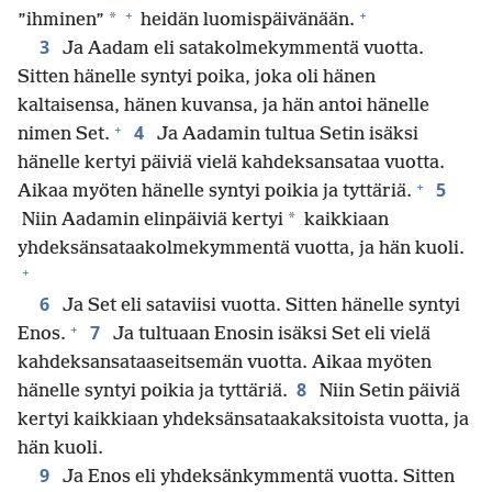
+
+
*
”ihminen”
heidän luomispäivänään.
3
Ja Aadam eli satakolmekymmentä vuotta.
Sitten hänelle syntyi poika, joka oli hänen
kaltaisensa, hänen kuvansa, ja hän antoi hänelle
+
4
nimen Set.
Ja Aadamin tultua Setin isäksi
hänelle kertyi päiviä vielä kahdeksansataa vuotta.
+
5
Aikaa myöten hänelle syntyi poikia ja tyttäriä.
*
Niin Aadamin elinpäiviä kertyi
kaikkiaan
yhdeksänsataakolmekymmentä vuotta, ja hän kuoli.
+
6
Ja Set eli sataviisi vuotta. Sitten hänelle syntyi
+
7
Enos.
Ja tultuaan Enosin isäksi Set eli vielä
kahdeksansataaseitsemän vuotta. Aikaa myöten
8
hänelle syntyi poikia ja tyttäriä.
Niin Setin päiviä
kertyi kaikkiaan yhdeksänsataakaksitoista vuotta, ja
hän kuoli.
9
Ja Enos eli yhdeksänkymmentä vuotta. Sitten