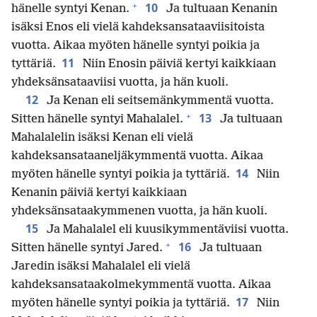
+
10
hänelle syntyi Kenan.
Ja tultuaan Kenanin
isäksi Enos eli vielä kahdeksansataaviisitoista
vuotta. Aikaa myöten hänelle syntyi poikia ja
11
tyttäriä.
Niin Enosin päiviä kertyi kaikkiaan
yhdeksänsataaviisi vuotta, ja hän kuoli.
12
Ja Kenan eli seitsemänkymmentä vuotta.
+
13
Sitten hänelle syntyi Mahalalel.
Ja tultuaan
Mahalalelin isäksi Kenan eli vielä
kahdeksansataaneljäkymmentä vuotta. Aikaa
14
myöten hänelle syntyi poikia ja tyttäriä.
Niin
Kenanin päiviä kertyi kaikkiaan
yhdeksänsataakymmenen vuotta, ja hän kuoli.
15
Ja Mahalalel eli kuusikymmentäviisi vuotta.
+
16
Sitten hänelle syntyi Jared.
Ja tultuaan
Jaredin isäksi Mahalalel eli vielä
kahdeksansataakolmekymmentä vuotta. Aikaa
17
myöten hänelle syntyi poikia ja tyttäriä.
Niin