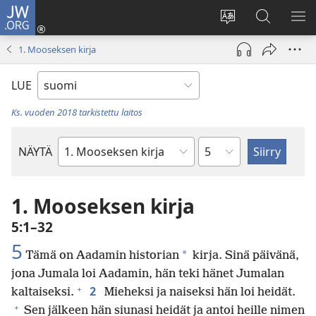
JW.ORG
Kirjaudu
(avaa
Vaihda
Hae
NÄ
uuden
sivuston
JW.ORG-
VA
1. Mooseksen kirja
ikkunan)
kieli
sivustolta
LUE
Ks. vuoden 2018 tarkistettu laitos
Luku
NÄYTÄ
Raamatun
kirja
1. Mooseksen kirja
5:1–32
5
*
Tämä on Aadamin historian
kirja. Sinä päivänä,
jona Jumala loi Aadamin, hän teki hänet Jumalan
+
2
kaltaiseksi.
Mieheksi ja naiseksi hän loi heidät.
+
Sen jälkeen hän siunasi heidät ja antoi heille nimen