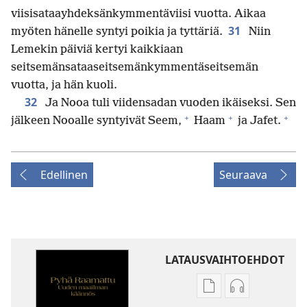
viisisataayhdeksänkymmentäviisi vuotta. Aikaa
31
myöten hänelle syntyi poikia ja tyttäriä.
Niin
Lemekin päiviä kertyi kaikkiaan
seitsemänsataaseitsemänkymmentäseitsemän
vuotta, ja hän kuoli.
32
Ja Nooa tuli viidensadan vuoden ikäiseksi. Sen
+
+
+
jälkeen Nooalle syntyivät Seem,
Haam
ja Jafet.
Edellinen
Seuraava
LATAUSVAIHTOEHDOT
Julkaisujen
Äänitteiden