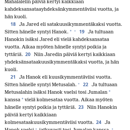
Mahalalelin päiviä kertyi kaikkiaan
kahdeksansataayhdeksänkymmentäviisi vuotta, ja
hän kuoli.
18
Ja Jared eli satakuusikymmentäkaksi vuotta.
+
19
*
Sitten hänelle syntyi Hanok.
Ja tultuaan
Hanokin isäksi Jared eli vielä kahdeksansataa
vuotta. Aikaa myöten hänelle syntyi poikia ja
20
tyttäriä.
Niin Jaredin päiviä kertyi kaikkiaan
yhdeksänsataakuusikymmentäkaksi vuotta, ja hän
kuoli.
21
Ja Hanok eli kuusikymmentäviisi vuotta.
+
22
Sitten hänelle syntyi Metusalah.
Ja tultuaan
*
Metusalahin isäksi Hanok vaelsi tosi Jumalan
*
kanssa
vielä kolmesataa vuotta. Aikaa myöten
23
hänelle syntyi poikia ja tyttäriä.
Niin Hanokin
päiviä kertyi kaikkiaan
24
kolmesataakuusikymmentäviisi vuotta.
Ja
+
+