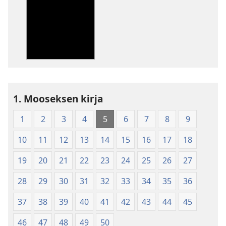
latausvaihtoehdot
latausvaihto
Pyhä
Pyhä
Raamattu
Raamattu
–
–
Uuden
Uuden
maailman
maailman
käännös
käännös
(2010)
(2010)
1. Mooseksen kirja
1
2
3
4
5
6
7
8
9
10
11
12
13
14
15
16
17
18
19
20
21
22
23
24
25
26
27
28
29
30
31
32
33
34
35
36
37
38
39
40
41
42
43
44
45
46
47
48
49
50