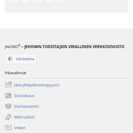
®
JW.ORG
– JEHOVAN TODISTAJIEN VIRALLINEN VERKKOSIVUSTO
Väriteema
Pikavalinnat
Jätä yhteydenottopyyntö
Etsi kokous
(avaa
uuden
Etsi konventti
(avaa
ikkunan)
uuden
Mitä uutta?
ikkunan)
Videot