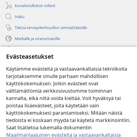
Kuvailutulkatut videot
Haku
Tietoa terveydenhuollon ammattilaisille
Medialle ja viranomaisille
Ohje
Evästeasetukset
Lahjoitukset
(avaa
Käytämme evästeitä ja vastaavankaltaisia tekniikoita
uuden
tarjotaksemme sinulle parhaan mahdollisen
ikkunan)
Vartiotornin VERKKOKIRJASTO
käyttökokemuksen. Jotkin evästeet ovat
(avaa
välttämättömiä verkkosivustomme toiminnan
uuden
®
JW Hub
ikkunan)
kannalta, eikä niitä voida kieltää. Voit hyväksyä tai
(avaa
uuden
poistaa lisäevästeet, joita käytetään vain
®
JW Library
ikkunan)
käyttökokemuksesi parantamiseksi. Mitään näistä
tiedoista ei koskaan myydä tai käytetä markkinointiin.
Watchtower Library
Saat lisätietoa lukemalla dokumentin
Maailmanlaajuinen evästeitä ja vastaavankaltaisia