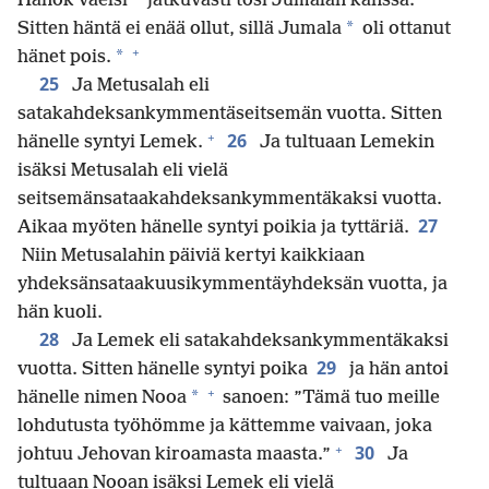
Hanok vaelsi
jatkuvasti tosi Jumalan kanssa.
*
Sitten häntä ei enää ollut, sillä Jumala
oli ottanut
+
*
hänet pois.
25
Ja Metusalah eli
satakahdeksankymmentäseitsemän vuotta. Sitten
+
26
hänelle syntyi Lemek.
Ja tultuaan Lemekin
isäksi Metusalah eli vielä
seitsemänsataakahdeksankymmentäkaksi vuotta.
27
Aikaa myöten hänelle syntyi poikia ja tyttäriä.
Niin Metusalahin päiviä kertyi kaikkiaan
yhdeksänsataakuusikymmentäyhdeksän vuotta, ja
hän kuoli.
28
Ja Lemek eli satakahdeksankymmentäkaksi
29
vuotta. Sitten hänelle syntyi poika
ja hän antoi
+
*
hänelle nimen Nooa
sanoen: ”Tämä tuo meille
lohdutusta työhömme ja kättemme vaivaan, joka
+
30
johtuu Jehovan kiroamasta maasta.”
Ja
tultuaan Nooan isäksi Lemek eli vielä