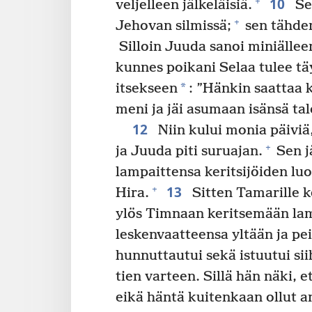
10
+
veljelleen jälkeläisiä.
Se 
+
Jehovan silmissä;
sen tähden
Silloin Juuda sanoi miniälleen
kunnes poikani Selaa tulee tä
*
itsekseen
: ”Hänkin saattaa k
meni ja jäi asumaan isänsä ta
12
Niin kului monia päiviä
+
ja Juuda piti suruajan.
Sen j
lampaittensa keritsijöiden lu
13
+
Hira.
Sitten Tamarille k
ylös Timnaan keritsemään la
leskenvaatteensa yltään ja peit
hunnuttautui sekä istuutui s
tien varteen. Sillä hän näki, e
eikä häntä kuitenkaan ollut a