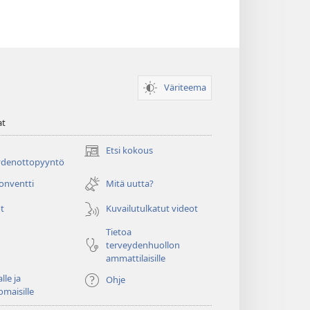
Väriteema
at
Etsi kokous
(avaa
ydenottopyyntö
uuden
ikkunan)
konventti
Mitä uutta?
t
Kuvailutulkatut videot
Tietoa
terveydenhuollon
ammattilaisille
lle ja
Ohje
omaisille