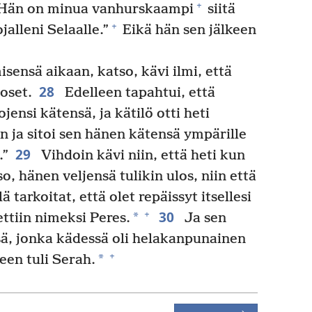
+
Hän on minua vanhurskaampi
siitä
+
jalleni Selaalle.”
Eikä hän sen jälkeen
ensä aikaan, katso, kävi ilmi, että
28
oset.
Edelleen tapahtui, että
ensi kätensä, ja kätilö otti heti
 ja sitoi sen hänen kätensä ympärille
29
.”
Vihdoin kävi niin, että heti kun
o, hänen veljensä tulikin ulos, niin että
ä tarkoitat, että olet repäissyt itsellesi
30
+
*
ttiin nimeksi Peres.
Ja sen
nsä, jonka kädessä oli helakanpunainen
+
*
een tuli Serah.