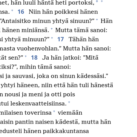
+
*
, hän luuli häntä heti portoksi,
16
+
nsa.
Niin hän poikkesi hänen
+
 ”Antaisitko minun yhtyä sinuun?”
Hän
+
li hänen miniänsä.
Mutta tämä sanoi:
17
+
si yhtyä minuun?”
Tähän hän
umasta vuohenvohlan.” Mutta hän sanoi:
18
+
ät sen?”
Ja hän jatkoi: ”Mitä
iksi?”, mihin tämä sanoi:
i ja sauvasi, joka on sinun kädessäsi.”
 yhtyi häneen, niin että hän tuli hänestä
 nousi ja meni ja otti pois
+
tui leskenvaatteisiinsa.
+
milaisen toverinsa
viemään
isin pantin naisen kädestä, mutta hän
edusteli hänen paikkakuntansa