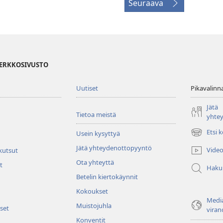
Seuraava
VERKKOSIVUSTO
Uutiset
Pikavalinn
Jätä
Tietoa meistä
yhte
Etsi 
Usein kysyttyä
(avaa
uuden
Jätä yhteydenottopyyntö
Video
 kutsut
ikkunan)
Ota yhteyttä
t
Haku
Betelin kiertokäynnit
Kokoukset
Media
Muistojuhla
set
viran
Konventit