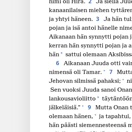
2
nimi oli Hira.
Ja siellä Juu
kanaanilaisen miehen tyttäre
3
ja yhtyi häneen.
Ja hän tul
pojan ja isä antoi hänelle nim
Aikanaan hän synnytti pojan 
kerran hän synnytti pojan ja 
*
hän
sattui olemaan Aksibiss
6
Aikanaan Juuda otti vaim
7
+
nimensä oli Tamar.
Mutta
+
Jehovan silmissä pahaksi;
ni
Sen vuoksi Juuda sanoi Onani
*
lankousavioliitto
täytäntöön 
9
+
jälkeläisiä.”
Mutta Onan tie
+
olemaan hänen,
ja tapahtui,
hän päästi siemennesteensä 