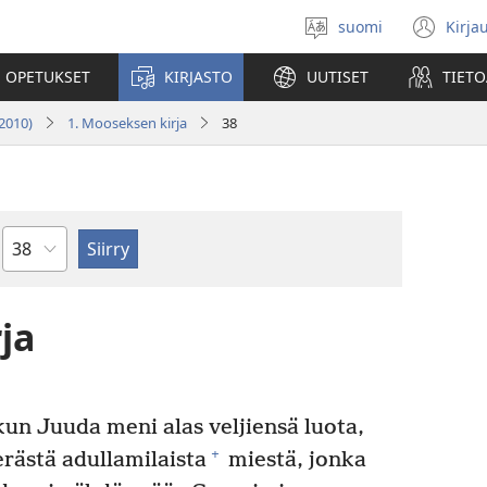
suomi
Kirja
Valitse
(av
kieli
uu
 OPETUKSET
KIRJASTO
UUTISET
TIETO
ikk
2010)
1. Mooseksen kirja
38
Luku
ja
 kun Juuda meni alas veljiensä luota,
+
erästä adullamilaista
miestä, jonka