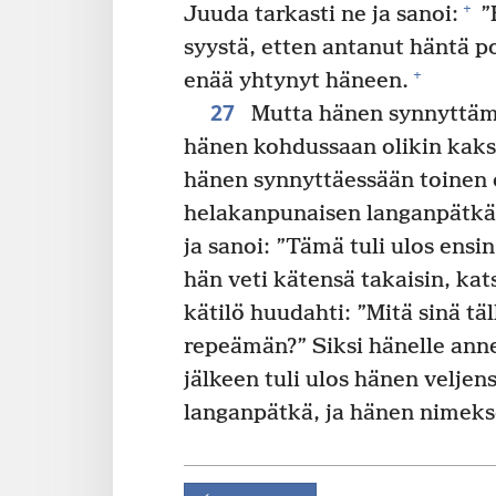
+
Juuda tarkasti ne ja sanoi:
”
syystä, etten antanut häntä po
+
enää yhtynyt häneen.
27
Mutta hänen synnyttämis
hänen kohdussaan olikin kaks
hänen synnyttäessään toinen oj
helakanpunaisen langanpätkän
ja sanoi: ”Tämä tuli ulos ensin
hän veti kätensä takaisin, kats
kätilö huudahti: ”Mitä sinä täll
repeämän?” Siksi hänelle anne
jälkeen tuli ulos hänen velje
langanpätkä, ja hänen nimeks