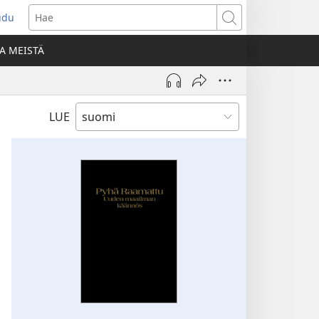
udu
aa
Hae
den
A MEISTÄ
unan)
LUE