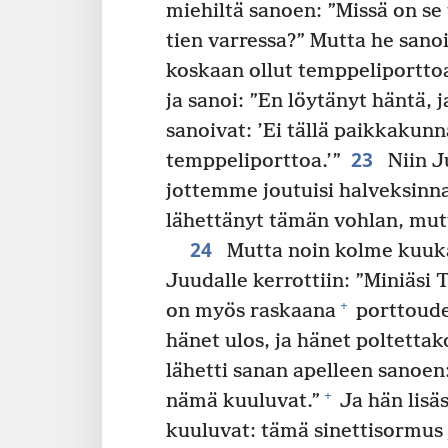
miehiltä sanoen: ”Missä on se
tien varressa?” Mutta he sanoi
koskaan ollut temppeliporttoa
ja sanoi: ”En löytänyt häntä,
sanoivat: ’Ei tällä paikkakunn
23
temppeliporttoa.’”
Niin J
jottemme joutuisi halveksinna
lähettänyt tämän vohlan, mutt
24
Mutta noin kolme kuuk
Juudalle kerrottiin: ”Miniäsi 
+
on myös raskaana
porttoud
hänet ulos, ja hänet poltettak
lähetti sanan apelleen sanoen:
+
nämä kuuluvat.”
Ja hän lisäs
kuuluvat: tämä sinettisormus