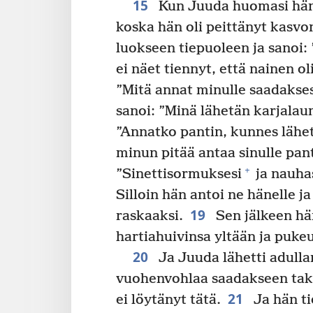
15
Kun Juuda huomasi hänet
koska hän oli peittänyt kasvo
luokseen tiepuoleen ja sanoi:
ei näet tiennyt, että nainen o
”Mitä annat minulle saadakse
sanoi: ”Minä lähetän karjala
”Annatko pantin, kunnes lähet
minun pitää antaa sinulle pant
+
”Sinettisormuksesi
ja nauhas
Silloin hän antoi ne hänelle ja
19
raskaaksi.
Sen jälkeen hän
hartiahuivinsa yltään ja pukeu
20
Ja Juuda lähetti adulla
vuohenvohlaa saadakseen taka
21
ei löytänyt tätä.
Ja hän ti