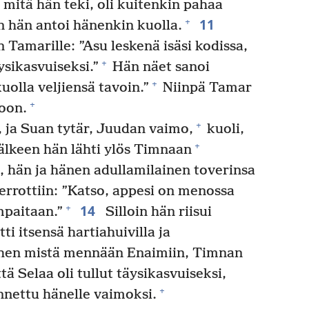
mitä hän teki, oli kuitenkin pahaa
11
+
 hän antoi hänenkin kuolla.
 Tamarille: ”Asu leskenä isäsi kodissa,
+
ysikasvuiseksi.”
Hän näet sanoi
+
uolla veljiensä tavoin.”
Niinpä Tamar
+
loon.
+
, ja Suan tytär, Juudan vaimo,
kuoli,
+
älkeen hän lähti ylös Timnaan
o, hän ja hänen adullamilainen toverinsa
errottiin: ”Katso, appesi on menossa
14
+
mpaitaan.”
Silloin hän riisui
ti itsensä hartiahuivilla ja
iihen mistä mennään Enaimiin, Timnan
ttä Selaa oli tullut täysikasvuiseksi,
+
nnettu hänelle vaimoksi.