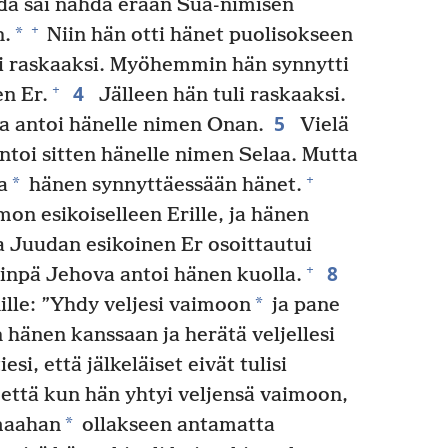
da sai nähdä erään Sua-nimisen
+
*
n.
Niin hän otti hänet puolisokseen
i raskaaksi. Myöhemmin hän synnytti
4
+
en Er.
Jälleen hän tuli raskaaksi.
5
ja antoi hänelle nimen Onan.
Vielä
antoi sitten hänelle nimen Selaa. Mutta
+
*
a
hänen synnyttäessään hänet.
on esikoiselleen Erille, ja hänen
 Juudan esikoinen Er osoittautui
8
+
inpä Jehova antoi hänen kuolla.
*
lle: ”Yhdy veljesi vaimoon
ja pane
hänen kanssaan ja herätä veljellesi
si, että jälkeläiset eivät tulisi
 että kun hän yhtyi veljensä vaimoon,
*
maahan
ollakseen antamatta