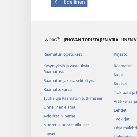
Edellinen
®
JW.ORG
– JEHOVAN TODISTAJIEN VIRALLINEN 
Raamatun opetukset
Kirjasto
Kysymyksiä ja vastauksia
Raamatut
Raamatusta
Kirjat
Raamatun jakeita selitettynä
Kirjaset
Raamattukurssi
Traktaatit ja
Työkaluja Raamatun tutkimiseen
Artikkelisarja
Onnellinen elämä
Lehdet
Avioliitto & perhe
Työkirjat
Nuoret ja nuoret aikuiset
Ohjelmalehti
Lapset
Hakemistot