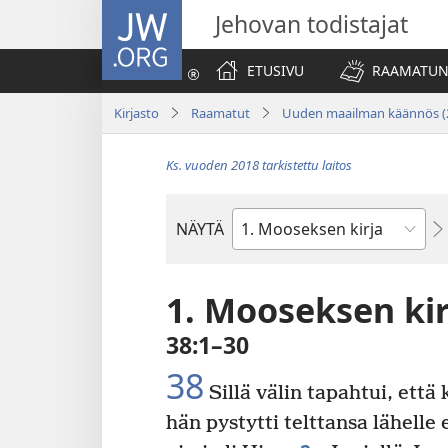
JW.ORG
Jehovan todistajat
ETUSIVU
RAAMATUN
Kirjasto
Raamatut
Uuden maailman käännös (
Ks. vuoden 2018 tarkistettu laitos
NÄYTÄ
Raamatun
kirja
1. Mooseksen kir
38:1–30
38
Sillä välin tapahtui, että
hän pystytti telttansa lähelle 