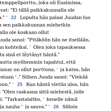
 temppeliportto, joka oli Enaimissa,
vat: ”Ei tällä paikkakunnalla ole
22
+
.”
Lopulta hän palasi Juudan luo
 ja sen paikkakunnan miehetkin
alla ole koskaan ollut
uuda sanoi: ”Pitäköön hän ne itsellään,
+
n kohteiksi.
Olen joka tapauksessa
a sinä et löytänyt häntä.”
autta myöhemmin tapahtui, että
+
Tamar on ollut porttona,
ja katso, hän
*
estaan
.” Siihen Juuda sanoi: ”Viekää
25
+
oon.”
Kun häntä vietiin ulos, hän
 ”Olen raskaana siitä miehestä, jolle
+
i: ”Tarkastaisitko,
kenelle nämä
26
+
*
 ja nauha
ja sauva.”
Silloin