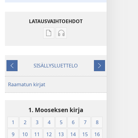
LATAUSVAIHTOEHDOT
Julkaisujen
Äänitteiden
latausvaihtoehdot
latausvaihtoehdot
Pyhä
Pyhä
Raamattu
Raamattu
SISÄLLYSLUETTELO
–
–
Edellinen
Seuraava
Uuden
Uuden
maailman
maailman
Raamatun kirjat
käännös
käännös
(2010)
(2010)
1. Mooseksen kirja
1
2
3
4
5
6
7
8
9
10
11
12
13
14
15
16