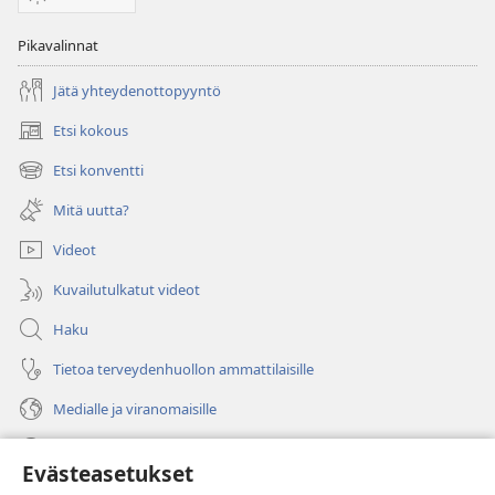
Pikavalinnat
Jätä yhteydenottopyyntö
Etsi kokous
(avaa
uuden
Etsi konventti
(avaa
ikkunan)
uuden
Mitä uutta?
ikkunan)
Videot
Kuvailutulkatut videot
Haku
Tietoa terveydenhuollon ammattilaisille
Medialle ja viranomaisille
Ohje
Evästeasetukset