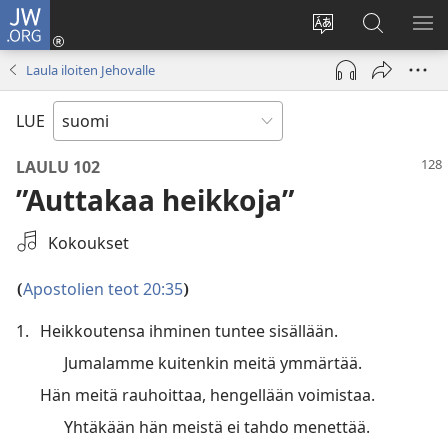
JW.ORG
Kirjaudu
(avaa
Vaihda
Hae
NÄ
uuden
sivuston
JW.ORG-
VA
Laula iloiten Jehovalle
ikkunan)
kieli
sivustolta
LUE
LAULU 102
”Auttakaa heikkoja”
Valitse
Kokoukset
äänite
Apostolien teot 20:35
(
)
1.
Heikkoutensa ihminen tuntee sisällään.
Jumalamme kuitenkin meitä ymmärtää.
Hän meitä rauhoittaa, hengellään voimistaa.
Yhtäkään hän meistä ei tahdo menettää.