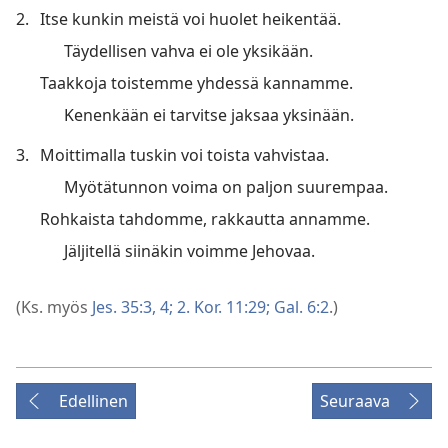
2.
Itse kunkin meistä voi huolet heikentää.
Täydellisen vahva ei ole yksikään.
Taakkoja toistemme yhdessä kannamme.
Kenenkään ei tarvitse jaksaa yksinään.
3.
Moittimalla tuskin voi toista vahvistaa.
Myötätunnon voima on paljon suurempaa.
Rohkaista tahdomme, rakkautta annamme.
Jäljitellä siinäkin voimme Jehovaa.
(Ks. myös
Jes. 35:3, 4;
2. Kor. 11:29;
Gal. 6:2
.)
Edellinen
Seuraava