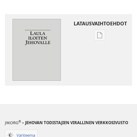
LATAUSVAIHTOEHDOT
Julkaisujen
latausvaihtoehd
Laula
iloiten
Jehovalle
®
JW.ORG
– JEHOVAN TODISTAJIEN VIRALLINEN VERKKOSIVUSTO
Väriteema