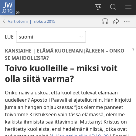
JW.ORG
Kirjaudu
(avaa
Vaihda
Hae
NÄ
uuden
sivuston
JW.ORG-
VA
Vartiotorni | Elokuu 2015
ikkunan)
kieli
sivustolta
LUE
KANSIAIHE | ELÄMÄ KUOLEMAN JÄLKEEN – ONKO
SE MAHDOLLISTA?
Toivo kuolleille – miksi voit
olla siitä varma?
Onko naiivia uskoa, että kuolleet tulevat elämään
uudelleen? Apostoli Paavali ei ajatellut niin. Hän kirjoitti
Jumalan hengen ohjauksessa: ”Jos olemme panneet
toivomme Kristukseen vain tässä elämässä, olemme
kaikista ihmisistä säälittävimpiä. Mutta nyt Kristus on
herätetty kuolleista, ensi hedelmänä niistä, jotka ovat