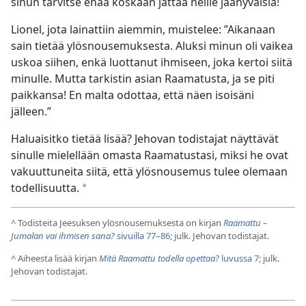
sinun tarvitse enää koskaan jättää heille jäähyväisiä!
Lionel, jota lainattiin aiemmin, muistelee: ”Aikanaan
sain tietää ylösnousemuksesta. Aluksi minun oli vaikea
uskoa siihen, enkä luottanut ihmiseen, joka kertoi siitä
minulle. Mutta tarkistin asian Raamatusta, ja se piti
paikkansa! En malta odottaa, että näen isoisäni
jälleen.”
Haluaisitko tietää lisää? Jehovan todistajat näyttävät
sinulle mielellään omasta Raamatustasi, miksi he ovat
vakuuttuneita siitä, että ylösnousemus tulee olemaan
todellisuutta.
*
^
Todisteita Jeesuksen ylösnousemuksesta on kirjan
Raamattu –
Jumalan vai ihmisen sana?
sivuilla 77–86;
julk. Jehovan todistajat.
^
Aiheesta lisää kirjan
Mitä Raamattu todella opettaa?
luvussa 7;
julk.
Jehovan todistajat.