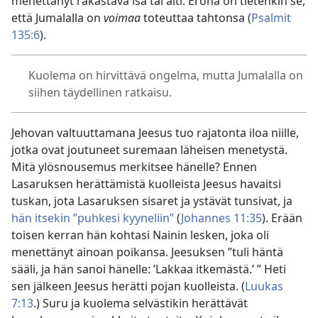
menettänyt rakastava isä tai äiti. Erona on tietenkin se,
että Jumalalla on
voimaa
toteuttaa tahtonsa (
Psalmit
135:6
).
Kuolema on hirvittävä ongelma, mutta Jumalalla on
siihen täydellinen ratkaisu.
Jehovan valtuuttamana Jeesus tuo rajatonta iloa niille,
jotka ovat joutuneet suremaan läheisen menetystä.
Mitä ylösnousemus merkitsee hänelle? Ennen
Lasaruksen herättämistä kuolleista Jeesus havaitsi
tuskan, jota Lasaruksen sisaret ja ystävät tunsivat, ja
hän itsekin ”puhkesi kyyneliin”
(
Johannes 11:35
). Erään
toisen kerran hän kohtasi Nainin lesken, joka oli
menettänyt ainoan poikansa. Jeesuksen ”tuli häntä
sääli, ja hän sanoi hänelle: ’Lakkaa itkemästä.’ ” Heti
sen jälkeen Jeesus herätti pojan kuolleista. (
Luukas
7:13
.) Suru ja kuolema selvästikin herättävät