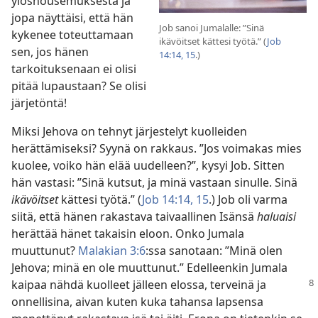
ylösnousemuksesta ja
jopa näyttäisi, että hän
Job sanoi Jumalalle: ”Sinä
kykenee toteuttamaan
ikävöitset kättesi työtä.” (
Job
sen, jos hänen
14:14, 15
.)
tarkoituksenaan ei olisi
pitää lupaustaan? Se olisi
järjetöntä!
Miksi Jehova on tehnyt järjestelyt kuolleiden
herättämiseksi? Syynä on rakkaus. ”Jos voimakas mies
kuolee, voiko hän elää uudelleen?”, kysyi Job. Sitten
hän vastasi: ”Sinä kutsut, ja minä vastaan sinulle. Sinä
ikävöitset
kättesi työtä.” (
Job 14:14, 15
.) Job oli varma
siitä, että hänen rakastava taivaallinen Isänsä
haluaisi
herättää hänet takaisin eloon. Onko Jumala
muuttunut?
Malakian 3:6
:ssa sanotaan: ”Minä olen
Jehova; minä en ole muuttunut.” Edelleenkin Jumala
kaipaa nähdä kuolleet jälleen elossa,
terveinä ja
onnellisina, aivan kuten kuka tahansa lapsensa