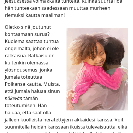
Jeesuksessa voimakkaita tunteita. Kuinka suurta iloa
hän tunteekaan saadessaan muuttaa murheen
riemuksi kautta maailman!
Oletko sinä joutunut
kohtaamaan surua?
Kuolema saattaa tuntua
ongelmalta, johon ei ole
ratkaisua. Ratkaisu on
kuitenkin olemassa:
ylösnousemus, jonka
Jumala toteuttaa
Poikansa kautta. Muista,
että Jumala haluaa sinun
näkevän
tämän
toteutumisen. Hän
haluaa, että saat olla
jälleen kuolleista herätettyjen rakkaidesi kanssa. Voit
suunnitella heidän kanssaan ikuista tulevaisuutta, eikä