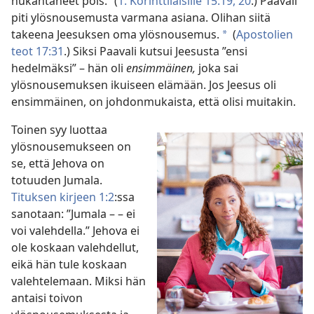
nukahtaneet pois.” (
1. Korinttilaisille 15:19, 20
.) Paavali
piti ylösnousemusta varmana asiana. Olihan siitä
takeena Jeesuksen oma ylösnousemus.
(
Apostolien
*
teot 17:31
.) Siksi Paavali kutsui Jeesusta ”ensi
hedelmäksi” – hän oli
ensimmäinen,
joka sai
ylösnousemuksen ikuiseen elämään. Jos Jeesus oli
ensimmäinen, on johdonmukaista, että olisi muitakin.
Toinen syy luottaa
ylösnousemukseen on
se, että Jehova on
totuuden Jumala.
Tituksen kirjeen 1:2
:ssa
sanotaan: ”Jumala – – ei
voi valehdella.” Jehova ei
ole koskaan valehdellut,
eikä hän tule koskaan
valehtelemaan. Miksi hän
antaisi toivon