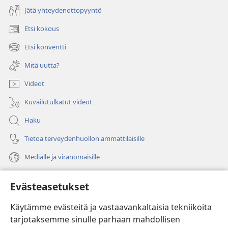
Jätä yhteydenottopyyntö
Etsi kokous
(avaa
uuden
Etsi konventti
(avaa
ikkunan)
uuden
Mitä uutta?
ikkunan)
Videot
Kuvailutulkatut videot
Haku
Tietoa terveydenhuollon ammattilaisille
Medialle ja viranomaisille
Ohje
Evästeasetukset
Lahjoitukset
(avaa
Käytämme evästeitä ja vastaavankaltaisia tekniikoita
uuden
tarjotaksemme sinulle parhaan mahdollisen
ikkunan)