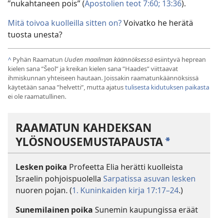
”nukahtaneen pois” (
Apostolien teot 7:60;
13:36
).
Mitä toivoa kuolleilla sitten on?
Voivatko he herätä
tuosta unesta?
^
Pyhän Raamatun
Uuden maailman käännöksessä
esiintyvä heprean
kielen sana ”Šeol” ja kreikan kielen sana ”Haades” viittaavat
ihmiskunnan yhteiseen hautaan. Joissakin raamatunkäännöksissä
käytetään sanaa ”helvetti”, mutta ajatus
tulisesta kidutuksen paikasta
ei ole raamatullinen.
RAAMATUN KAHDEKSAN
YLÖSNOUSEMUSTAPAUSTA
*
Lesken poika
Profeetta Elia herätti kuolleista
Israelin pohjoispuolella
Sarpatissa asuvan lesken
nuoren pojan. (
1. Kuninkaiden kirja 17:17–24
.)
Sunemilainen poika
Sunemin kaupungissa eräät