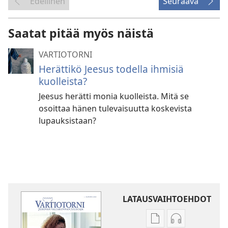
Edellinen
Seuraava
Saatat pitää myös näistä
VARTIOTORNI
Herättikö Jeesus todella ihmisiä
kuolleista?
Jeesus herätti monia kuolleista. Mitä se
osoittaa hänen tulevaisuutta koskevista
lupauksistaan?
LATAUSVAIHTOEHDOT
Julkaisujen
Äänitteiden