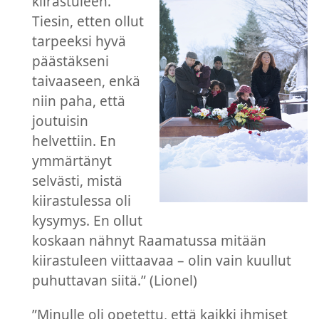
kiirastuleen.
Tiesin, etten ollut
tarpeeksi hyvä
päästäkseni
taivaaseen, enkä
niin paha, että
joutuisin
helvettiin. En
ymmärtänyt
selvästi, mistä
kiirastulessa oli
kysymys. En ollut
koskaan nähnyt Raamatussa mitään
kiirastuleen viittaavaa – olin vain kuullut
puhuttavan siitä.” (Lionel)
”Minulle oli opetettu, että kaikki ihmiset