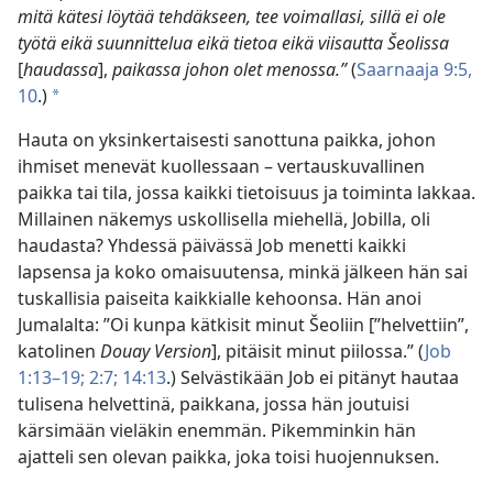
mitä kätesi löytää tehdäkseen, tee voimallasi, sillä ei ole
työtä eikä suunnittelua eikä tietoa eikä viisautta Šeolissa
[
haudassa
],
paikassa johon olet menossa.”
(
Saarnaaja 9:5,
10
.)
*
Hauta on yksinkertaisesti sanottuna paikka, johon
ihmiset menevät kuollessaan – vertauskuvallinen
paikka tai tila, jossa kaikki tietoisuus ja toiminta lakkaa.
Millainen näkemys uskollisella miehellä, Jobilla, oli
haudasta? Yhdessä päivässä Job menetti kaikki
lapsensa ja koko omaisuutensa, minkä jälkeen hän sai
tuskallisia paiseita kaikkialle kehoonsa. Hän anoi
Jumalalta: ”Oi kunpa kätkisit minut Šeoliin [”helvettiin”,
katolinen
Douay Version
], pitäisit minut piilossa.” (
Job
1:13–19;
2:7;
14:13
.) Selvästikään Job ei pitänyt hautaa
tulisena helvettinä, paikkana, jossa hän joutuisi
kärsimään vieläkin enemmän. Pikemminkin hän
ajatteli sen olevan paikka, joka toisi huojennuksen.