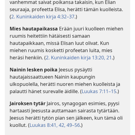
vanhemmat saivat poikansa takaisin, kun Elian
seuraaja, profeetta Elisa, herätti tämän kuolleista.
(
2. Kuninkaiden kirja 4:32–37
.)
Mies hautapaikassa
Erään juuri kuolleen miehen
ruumis heitettiin hätäisesti samaan
hautapaikkaan, missä Elisan luut olivat. Kun
miehen ruumis kosketti profeetan luita, mies
heräsi henkiin. (
2. Kuninkaiden kirja 13:20, 21
.)
Nainin lesken poika
Jeesus pysäytti
hautajaissaattueen Nainin kaupungin
ulkopuolella, herätti nuoren miehen kuolleista ja
palautti hänet surevalle äidille. (
Luukas 7:11–15
.)
Jairoksen tytär
Jairos, synagogan esimies, pyysi
hartaasti Jeesusta auttamaan sairasta tytärtään.
Jeesus herätti tytön pian sen jälkeen, kun tämä oli
kuollut. (
Luukas 8:41, 42,
49–56
.)