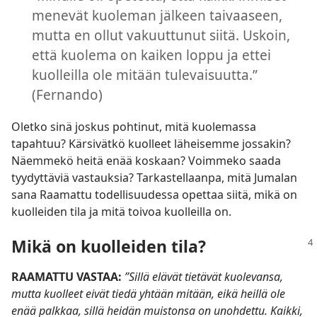
menevät kuoleman jälkeen taivaaseen,
mutta en ollut vakuuttunut siitä. Uskoin,
että kuolema on kaiken loppu ja ettei
kuolleilla ole mitään tulevaisuutta.”
(Fernando)
Oletko sinä joskus pohtinut, mitä kuolemassa
tapahtuu? Kärsivätkö kuolleet läheisemme jossakin?
Näemmekö heitä enää koskaan? Voimmeko saada
tyydyttäviä vastauksia? Tarkastellaanpa, mitä Jumalan
sana Raamattu todellisuudessa opettaa siitä, mikä on
kuolleiden tila ja mitä toivoa kuolleilla on.
Mikä on kuolleiden tila?
RAAMATTU VASTAA:
”Sillä elävät tietävät kuolevansa,
mutta kuolleet eivät tiedä yhtään mitään, eikä heillä ole
enää palkkaa, sillä heidän muistonsa on unohdettu. Kaikki,