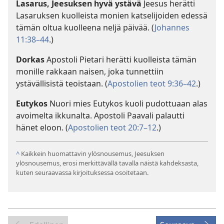
Lasarus, Jeesuksen hyvä ystävä
Jeesus herätti
Lasaruksen kuolleista monien katselijoiden edessä
tämän oltua kuolleena neljä päivää. (
Johannes
11:38–44
.)
Dorkas
Apostoli Pietari herätti kuolleista tämän
monille rakkaan naisen, joka tunnettiin
ystävällisistä teoistaan. (
Apostolien teot 9:36–42
.)
Eutykos
Nuori mies Eutykos kuoli pudottuaan alas
avoimelta ikkunalta. Apostoli Paavali palautti
hänet eloon. (
Apostolien teot 20:7–12
.)
^
Kaikkein huomattavin ylösnousemus, Jeesuksen
ylösnousemus, erosi merkittävällä tavalla näistä kahdeksasta,
kuten seuraavassa kirjoituksessa osoitetaan.