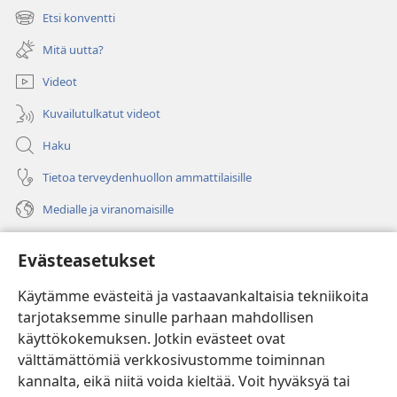
uuden
Etsi konventti
(avaa
ikkunan)
uuden
Mitä uutta?
ikkunan)
Videot
Kuvailutulkatut videot
Haku
Tietoa terveydenhuollon ammattilaisille
Medialle ja viranomaisille
Ohje
Evästeasetukset
Lahjoitukset
(avaa
Käytämme evästeitä ja vastaavankaltaisia tekniikoita
uuden
tarjotaksemme sinulle parhaan mahdollisen
ikkunan)
Vartiotornin VERKKOKIRJASTO
käyttökokemuksen. Jotkin evästeet ovat
(avaa
välttämättömiä verkkosivustomme toiminnan
uuden
®
JW Hub
ikkunan)
kannalta, eikä niitä voida kieltää. Voit hyväksyä tai
(avaa