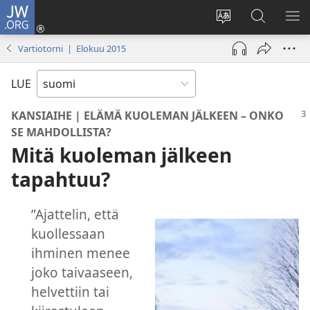
JW.ORG
Kirjaudu
(avaa
Vaihda
Hae
NÄ
uuden
sivuston
JW.ORG-
VA
Vartiotorni | Elokuu 2015
ikkunan)
kieli
sivustolta
LUE
KANSIAIHE | ELÄMÄ KUOLEMAN JÄLKEEN – ONKO
SE MAHDOLLISTA?
Mitä kuoleman jälkeen
tapahtuu?
”Ajattelin, että
kuollessaan
ihminen menee
joko taivaaseen,
helvettiin tai