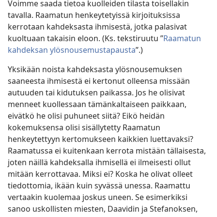
Voimme saada tietoa kuolleiden tilasta toisellakin
tavalla. Raamatun henkeytetyissä kirjoituksissa
kerrotaan kahdeksasta ihmisestä, jotka palasivat
kuoltuaan takaisin eloon. (Ks. tekstiruutu ”
Raamatun
kahdeksan ylösnousemustapausta
”.)
Yksikään noista kahdeksasta ylösnousemuksen
saaneesta ihmisestä ei kertonut olleensa missään
autuuden tai kidutuksen paikassa. Jos he olisivat
menneet kuollessaan tämänkaltaiseen paikkaan,
eivätkö he olisi puhuneet siitä? Eikö heidän
kokemuksensa olisi sisällytetty Raamatun
henkeytettyyn kertomukseen kaikkien luettavaksi?
Raamatussa ei kuitenkaan kerrota mistään tällaisesta,
joten näillä kahdeksalla ihmisellä ei ilmeisesti ollut
mitään kerrottavaa. Miksi ei? Koska he olivat olleet
tiedottomia, ikään kuin syvässä unessa. Raamattu
vertaakin kuolemaa joskus uneen. Se esimerkiksi
sanoo uskollisten miesten, Daavidin ja Stefanoksen,