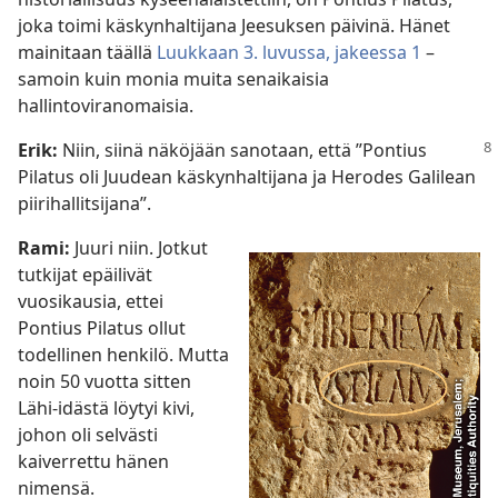
joka toimi käskynhaltijana Jeesuksen päivinä. Hänet
mainitaan täällä
Luukkaan 3. luvussa, jakeessa 1
–
samoin kuin monia muita senaikaisia
hallintoviranomaisia.
Erik:
Niin, siinä näköjään sanotaan, että ”Pontius
Pilatus oli Juudean käskynhaltijana ja Herodes Galilean
piirihallitsijana”.
Rami:
Juuri niin. Jotkut
tutkijat epäilivät
vuosikausia, ettei
Pontius Pilatus ollut
todellinen henkilö. Mutta
noin 50 vuotta sitten
Lähi-idästä löytyi kivi,
johon oli selvästi
kaiverrettu hänen
nimensä.