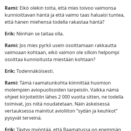
Rami:
Eikö olekin totta, että mies toivoo vaimonsa
kunnioittavan häntä ja että vaimo taas haluaisi tuntea,
että hänen miehensä todella rakastaa häntä?
Erik:
Niinhän se taitaa olla.
Rami:
Jos mies pyrkii usein osoittamaan rakkautta
vaimoaan kohtaan, eikö vaimon ole silloin helpompi
osoittaa kunnioitusta miestään kohtaan?
Erik:
Todennäköisesti.
Rami:
Tämä raamatunkohta kiinnittää huomion
molempien aviopuolisoiden tarpeisiin. Vaikka nämä
ohjeet kirjoitettiin lähes 2 000 vuotta sitten, ne todella
toimivat, jos niitä noudatetaan. Näin äskeisessä
vertauksessa mainitut avioliiton ”sydän ja keuhkot”
pysyvät terveinä.
Erik:
Täytyy myöntää, että Raamatussa on enemmän