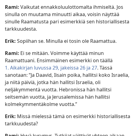
Rami:
Vaikutat ennakkoluulottomalta ihmiseltä. Jos
sinulla on muutama minuutti aikaa, voisin näyttää
sinulle Raamatusta pari esimerkkiä sen historiallisesta
tarkkuudesta.
Erik:
Sopiihan se. Minulla ei tosin ole Raamattua.
Rami:
Ei se mitään. Voimme käyttää minun
Raamattuani. Ensimmäinen esimerkki on täällä
1. Aikakirjan luvussa 29, jakeissa 26 ja 27
. Tässä
sanotaan: ”Ja Daavid, Iisain poika, hallitsi koko Israelia,
ja niitä päiviä, jotka hän hallitsi Israelia, oli
neljäkymmentä vuotta. Hebronissa hän hallitsi
seitsemän vuotta, ja Jerusalemissa hän hallitsi
kolmekymmentäkolme vuotta.”
Erik:
Missä mielessä tämä on esimerkki historiallisesta
tarkkuudesta?
Rami:
Hyvä kysymys. Tutkijat väittivät yhteen aikaan,