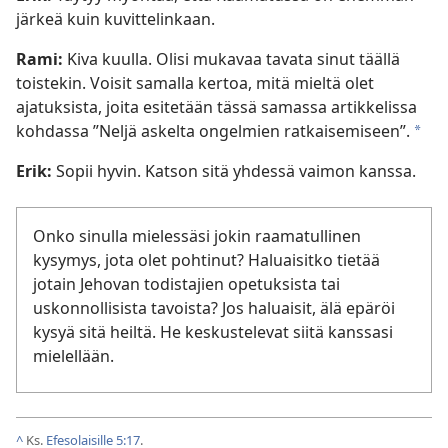
järkeä kuin kuvittelinkaan.
Rami:
Kiva kuulla. Olisi mukavaa tavata sinut täällä
toistekin. Voisit samalla kertoa, mitä mieltä olet
ajatuksista, joita esitetään tässä samassa artikkelissa
kohdassa ”Neljä askelta ongelmien ratkaisemiseen”.
*
Erik:
Sopii hyvin. Katson sitä yhdessä vaimon kanssa.
Onko sinulla mielessäsi jokin raamatullinen
kysymys, jota olet pohtinut? Haluaisitko tietää
jotain Jehovan todistajien opetuksista tai
uskonnollisista tavoista? Jos haluaisit, älä epäröi
kysyä sitä heiltä. He keskustelevat siitä kanssasi
mielellään.
^
Ks.
Efesolaisille 5:17
.