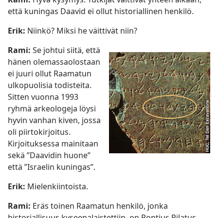
että kuningas Daavid ei ollut historiallinen henkilö.
Erik:
Niinkö? Miksi he väittivät niin?
Rami:
Se johtui siitä, että
hänen olemassaolostaan
ei juuri ollut Raamatun
ulkopuolisia todisteita.
Sitten vuonna 1993
ryhmä arkeologeja löysi
hyvin vanhan kiven, jossa
oli piirtokirjoitus.
Kirjoituksessa mainitaan
sekä ”Daavidin huone”
että ”Israelin kuningas”.
Erik:
Mielenkiintoista.
Rami:
Eräs toinen Raamatun henkilö, jonka
historiallisuus kyseenalaistettiin, on Pontius Pilatus,