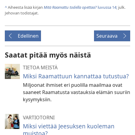
^
Aiheesta lisää kirjan
Mitä Raamattu todella opettaa?
luvussa 14;
julk.
Jehovan todistajat.
Edellinen
Seuraava
Saatat pitää myös näistä
TIETOA MEISTÄ
Miksi Raamattuun kannattaa tutustua?
Miljoonat ihmiset eri puolilla maailmaa ovat
saaneet Raamatusta vastauksia elämän suuriin
kysymyksiin.
VARTIOTORNI
Miksi viettää Jeesuksen kuoleman
muistoa?