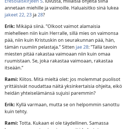
Efesolaiskirjeen 5
. luvusta, millaisia ohjeita siinä
annetaan miehille ja vaimoille. Haluaisitko sinä lukea
jakeet 22, 23
ja
28
?
Erik:
Mikäpä siinä. ”Olkoot vaimot alamaisia
miehelleen niin kuin Herralle, sillä mies on vaimonsa
pää, niin kuin Kristuskin on seurakunnan pää, hän,
tämän ruumiin pelastaja.” Sitten
jae 28
: ”Tällä tavoin
miesten pitää rakastaa vaimoaan niin kuin omaa
ruumistaan. Se, joka rakastaa vaimoaan, rakastaa
itseään.”
Rami:
Kiitos. Mitä mieltä olet: jos molemmat puolisot
yrittäisivät noudattaa näitä yksinkertaisia ohjeita, eikö
heidän yhteiselämänsä sujuisi paremmin?
Erik:
Kyllä varmaan, mutta se on helpommin sanottu
kuin tehty.
Rami:
Totta. Kukaan ei ole täydellinen. Samassa