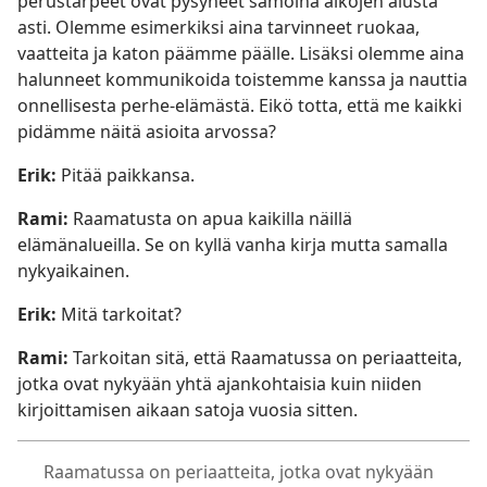
perustarpeet ovat pysyneet samoina aikojen alusta
asti. Olemme esimerkiksi aina tarvinneet ruokaa,
vaatteita ja katon päämme päälle. Lisäksi olemme aina
halunneet kommunikoida toistemme kanssa ja nauttia
onnellisesta perhe-elämästä. Eikö totta, että me kaikki
pidämme näitä asioita arvossa?
Erik:
Pitää paikkansa.
Rami:
Raamatusta on apua kaikilla näillä
elämänalueilla. Se on kyllä vanha kirja mutta samalla
nykyaikainen.
Erik:
Mitä tarkoitat?
Rami:
Tarkoitan sitä, että Raamatussa on periaatteita,
jotka ovat nykyään yhtä ajankohtaisia kuin niiden
kirjoittamisen aikaan satoja vuosia sitten.
Raamatussa on periaatteita, jotka ovat nykyään