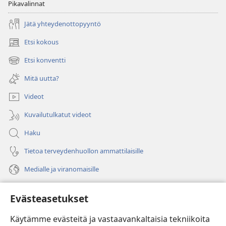
Pikavalinnat
Jätä yhteydenottopyyntö
Etsi kokous
(avaa
uuden
Etsi konventti
(avaa
ikkunan)
uuden
Mitä uutta?
ikkunan)
Videot
Kuvailutulkatut videot
Haku
Tietoa terveydenhuollon ammattilaisille
Medialle ja viranomaisille
Ohje
Evästeasetukset
Lahjoitukset
(avaa
Käytämme evästeitä ja vastaavankaltaisia tekniikoita