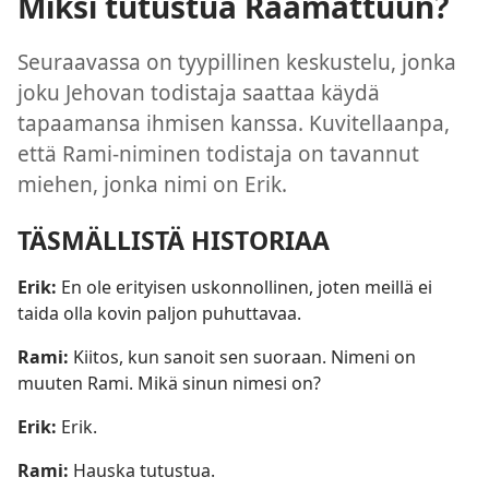
Miksi tutustua Raamattuun?
Seuraavassa on tyypillinen keskustelu, jonka
joku Jehovan todistaja saattaa käydä
tapaamansa ihmisen kanssa. Kuvitellaanpa,
että Rami-niminen todistaja on tavannut
miehen, jonka nimi on Erik.
TÄSMÄLLISTÄ HISTORIAA
Erik:
En ole erityisen uskonnollinen, joten meillä ei
taida olla kovin paljon puhuttavaa.
Rami:
Kiitos, kun sanoit sen suoraan. Nimeni on
muuten Rami. Mikä sinun nimesi on?
Erik:
Erik.
Rami:
Hauska tutustua.