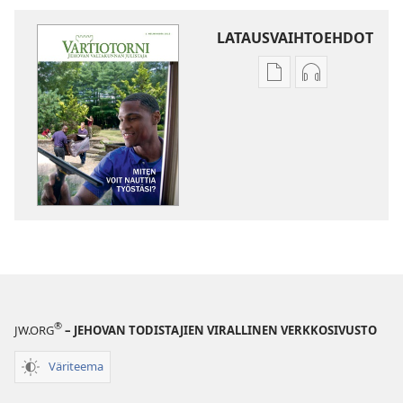
LATAUSVAIHTOEHDOT
Julkaisujen
Äänitteiden
latausvaihtoehdot
latausvaihto
VARTIOTORNI
VARTIOTORN
Miten
Miten
voit
voit
nauttia
nauttia
työstäsi?
työstäsi?
®
JW.ORG
– JEHOVAN TODISTAJIEN VIRALLINEN VERKKOSIVUSTO
Väriteema