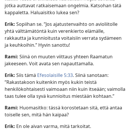
jotka auttavat ratkaisemaan ongelmia. Katsohan tätä
kappaletta. Haluaisitko lukea sen?
Erik:
Sopiihan se. ”Jos ajatustenvaihto on avioliitolle
yhtä välttämätöntä kuin verenkierto elämälle,
rakkautta ja kunnioitusta voitaisiin verrata sydämeen
ja keuhkoihin.” Hyvin sanottu!
Rami:
Siinä on muuten viittaus yhteen Raamatun
jakeeseen. Voit avata sen napauttamalla.
Erik:
Siis tämä
Efesolaisille 5:33
. Siinä sanotaan:
”Rakastakoon kuitenkin myös kukin teistä
henkilökohtaisesti vaimoaan niin kuin itseään; vaimolla
taas tulee olla syvä kunnioitus miestään kohtaan.”
Rami:
Huomasitko: tässä korostetaan sitä, että antaa
toiselle sen, mitä hän kaipaa?
Erik:
En ole aivan varma, mitä tarkoitat.