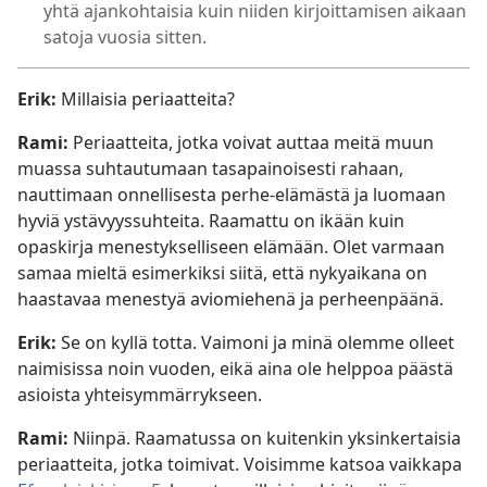
yhtä ajankohtaisia kuin niiden kirjoittamisen aikaan
satoja vuosia sitten.
Erik:
Millaisia periaatteita?
Rami:
Periaatteita, jotka voivat auttaa meitä muun
muassa suhtautumaan tasapainoisesti rahaan,
nauttimaan onnellisesta perhe-elämästä ja luomaan
hyviä ystävyyssuhteita. Raamattu on ikään kuin
opaskirja menestykselliseen elämään. Olet varmaan
samaa mieltä esimerkiksi siitä, että nykyaikana on
haastavaa menestyä aviomiehenä ja perheenpäänä.
Erik:
Se on kyllä totta. Vaimoni ja minä olemme olleet
naimisissa noin vuoden, eikä aina ole helppoa päästä
asioista yhteisymmärrykseen.
Rami:
Niinpä. Raamatussa on kuitenkin yksinkertaisia
periaatteita, jotka toimivat. Voisimme katsoa vaikkapa