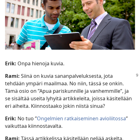
Erik:
Onpa hienoja kuvia.
Rami:
Siinä on kuvia sananpalveluksesta, jota
tehdään ympäri maailmaa. No niin, tässä se onkin.
Tämä osio on ”Apua pariskunnille ja vanhemmille”, ja
se sisältää useita lyhyitä artikkeleita, joissa käsitellään
eri aiheita. Kiinnostaako jokin niistä sinua?
Erik:
No tuo ”
Ongelmien ratkaiseminen avioliitossa
”
vaikuttaa kiinnostavalta.
Rami:
Tässä artikkelissa käsitellään neljää askelta,