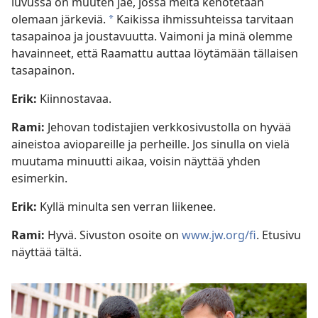
luvussa on muuten jae, jossa meitä kehotetaan
olemaan järkeviä.
Kaikissa ihmissuhteissa tarvitaan
*
tasapainoa ja joustavuutta. Vaimoni ja minä olemme
havainneet, että Raamattu auttaa löytämään tällaisen
tasapainon.
Erik:
Kiinnostavaa.
Rami:
Jehovan todistajien verkkosivustolla on hyvää
aineistoa aviopareille ja perheille. Jos sinulla on vielä
muutama minuutti aikaa, voisin näyttää yhden
esimerkin.
Erik:
Kyllä minulta sen verran liikenee.
Rami:
Hyvä. Sivuston osoite on
www.jw.org/fi
. Etusivu
näyttää tältä.