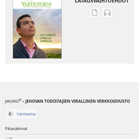
LATAUSVAIHTOEHDOT
Julkaisujen
Äänitteiden
latausvaihtoehdot
latausvaihto
VARTIOTORNI
VARTIOTORN
Voit
Voit
päästä
päästä
lähelle
lähelle
Jumalaa
Jumalaa
®
JW.ORG
– JEHOVAN TODISTAJIEN VIRALLINEN VERKKOSIVUSTO
Väriteema
Pikavalinnat