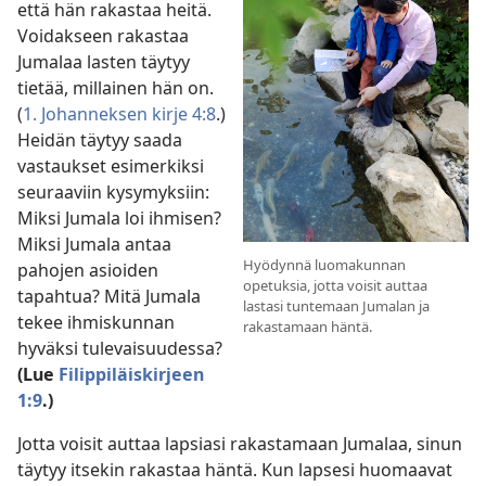
että hän rakastaa heitä.
Voidakseen rakastaa
Jumalaa lasten täytyy
tietää, millainen hän on.
(
1. Johanneksen kirje 4:8
.)
Heidän täytyy saada
vastaukset esimerkiksi
seuraaviin kysymyksiin:
Miksi Jumala loi ihmisen?
Miksi Jumala antaa
Hyödynnä luomakunnan
pahojen asioiden
opetuksia, jotta voisit auttaa
tapahtua? Mitä Jumala
lastasi tuntemaan Jumalan ja
tekee ihmiskunnan
rakastamaan häntä.
hyväksi tulevaisuudessa?
(Lue
Filippiläiskirjeen
1:9
.)
Jotta voisit auttaa lapsiasi rakastamaan Jumalaa, sinun
täytyy itsekin rakastaa häntä. Kun lapsesi huomaavat