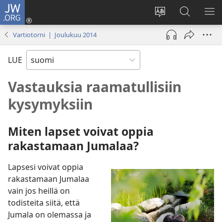
JW.ORG
Kirjaudu
(avaa
Vaihda
Hae
NÄ
uuden
sivuston
JW.ORG-
VA
Vartiotorni | Joulukuu 2014
ikkunan)
kieli
sivustolta
LUE
Vastauksia raamatullisiin
kysymyksiin
Miten lapset voivat oppia
rakastamaan Jumalaa?
Lapsesi voivat oppia
rakastamaan Jumalaa
vain jos heillä on
todisteita siitä, että
Jumala on olemassa ja