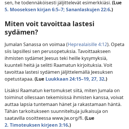
sen, he todennäköisesti jäljittelevät esimerkkiäsi.
(Lue
5. Mooseksen kirjan 6:5–7;
Sananlaskujen 22:6
.)
Miten voit tavoittaa lastesi
sydämen?
Jumalan Sanassa on voimaa (
Heprealaisille 4:12
). Opeta
siis lapsillesi sen perusopetuksia. Tavoittaakseen
ihmisten sydämet Jeesus teki heille kysymyksiä,
kuunteli heitä ja selitti Raamatun kirjoituksia. Voit
tavoittaa lastesi sydämen jäljittelemällä Jeesuksen
opetustapaa.
(Lue
Luukkaan 24:15–19,
27,
32
.)
Lisäksi Raamatun kertomukset siitä, miten Jumala on
toiminut ollessaan tekemisissä ihmisten kanssa, voivat
auttaa lapsia tuntemaan hänet ja rakastamaan häntä.
Tähän tarkoitukseen suunniteltuja julkaisuja on
saatavilla osoitteessa www.jw.org/fi.
(Lue
2. Timoteuksen kirjeen 3:16
.)