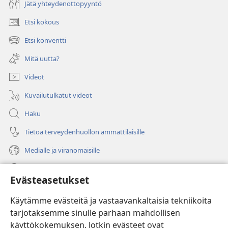
Jätä yhteydenottopyyntö
Etsi kokous
(avaa
uuden
Etsi konventti
(avaa
ikkunan)
uuden
Mitä uutta?
ikkunan)
Videot
Kuvailutulkatut videot
Haku
Tietoa terveydenhuollon ammattilaisille
Medialle ja viranomaisille
Ohje
Evästeasetukset
Lahjoitukset
(avaa
Käytämme evästeitä ja vastaavankaltaisia tekniikoita
uuden
tarjotaksemme sinulle parhaan mahdollisen
ikkunan)
Vartiotornin VERKKOKIRJASTO
käyttökokemuksen. Jotkin evästeet ovat
(avaa