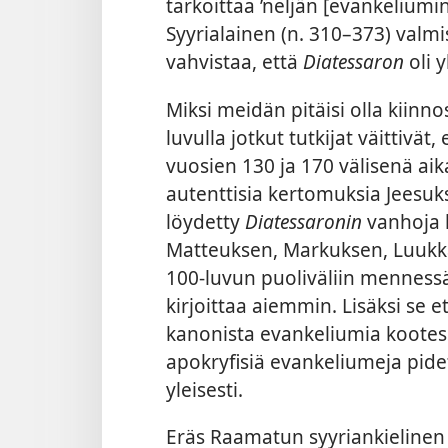
tarkoittaa ’neljän [evankelium
Syyrialainen (n. 310–373) valmi
vahvistaa, että
Diatessaron
oli 
Miksi meidän pitäisi olla kiinn
luvulla jotkut tutkijat väittivät,
vuosien 130 ja 170 välisenä aika
autenttisia kertomuksia Jeesuk
löydetty
Diatessaronin
vanhoja k
Matteuksen, Markuksen, Luukka
100-luvun puoliväliin mennessä 
kirjoittaa aiemmin. Lisäksi se e
kanonista evankeliumia koote
apokryfisiä evankeliumeja pidet
yleisesti.
Eräs Raamatun syyriankielinen