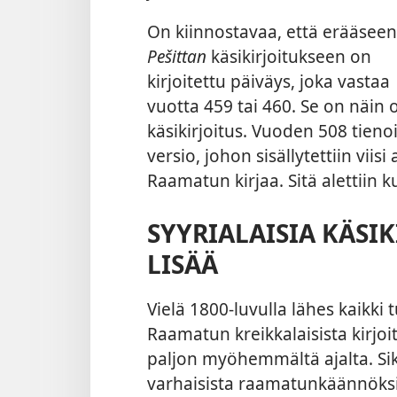
On kiinnostavaa, että erääseen
Pešittan
käsikirjoitukseen on
kirjoitettu päiväys, joka vastaa
vuotta 459 tai 460. Se on näin
käsikirjoitus. Vuoden 508 tieno
versio, johon sisällytettiin vii
Raamatun kirjaa. Sitä alettiin 
SYYRIALAISIA KÄSI
LISÄÄ
Vielä 1800-luvulla lähes kaikki 
Raamatun kreikkalaisista kirjoit
paljon myöhemmältä ajalta. Siksi
varhaisista raamatunkäännöksis