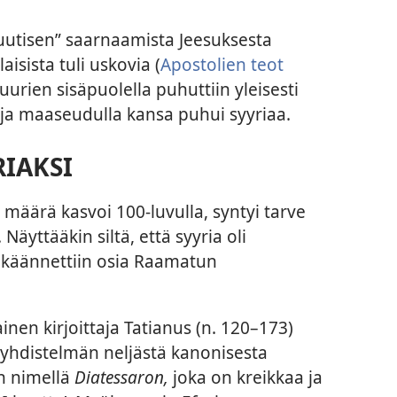
uutisen” saarnaamista Jeesuksesta
aisista tuli uskovia (
Apostolien teot
urien sisäpuolella puhuttiin yleisesti
 ja maaseudulla kansa puhui syyriaa.
IAKSI
n määrä kasvoi 100-luvulla, syntyi tarve
 Näyttääkin siltä, että syyria oli
e käännettiin osia Raamatun
nen kirjoittaja Tatianus (n. 120–173)
si yhdistelmän neljästä kanonisesta
n nimellä
Diatessaron,
joka on kreikkaa ja