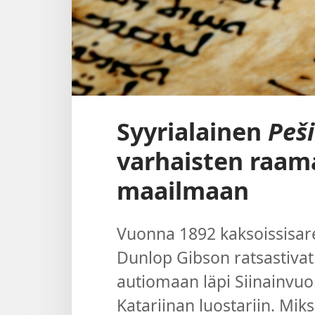
Syyrialainen
Peš
varhaisten raa
maailmaan
Vuonna 1892 kaksoissisar
Dunlop Gibson ratsastivat
autiomaan läpi Siinainvuo
Katariinan luostariin. Mik