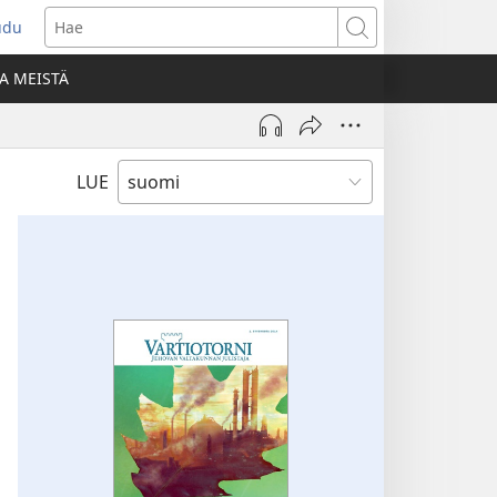
udu
aa
Hae
den
A MEISTÄ
unan)
LUE