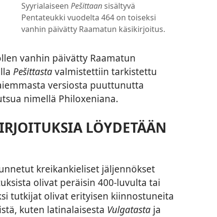
Syyrialaiseen
Pešittaan
sisältyvä
Pentateukki vuodelta 464 on toiseksi
vanhin päivätty Raamatun käsikirjoitus.
 ollen vanhin päivätty Raamatun
illa
Pešittasta
valmistettiin tarkistettu
si aiemmasta versiosta puuttunutta
kutsua nimellä Philoxeniana.
KIRJOITUKSIA LÖYDETÄÄN
tunnetut kreikankieliset jäljennökset
uksista olivat peräisin 400-luvulta tai
 tutkijat olivat erityisen kiinnostuneita
tä, kuten latinalaisesta
Vulgatasta
ja