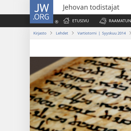
JW.ORG
Jehovan todistajat
ETUSIVU
RAAMATUN
Kirjasto
Lehdet
Vartiotorni | Syyskuu 2014