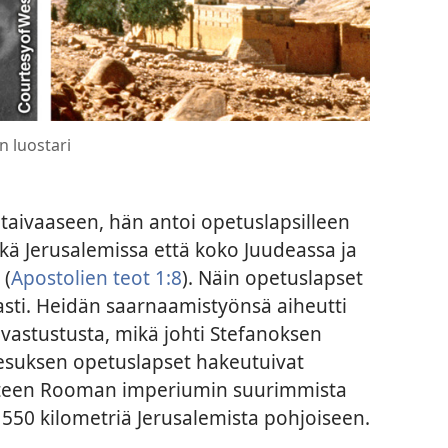
n luostari
 taivaaseen, hän antoi opetuslapsilleen
ekä Jerusalemissa että koko Juudeassa ja
 (
Apostolien teot 1:8
). Näin opetuslapset
easti. Heidän saarnaamistyönsä aiheutti
vastustusta, mikä johti Stefanoksen
esuksen opetuslapset hakeutuivat
yhteen Rooman imperiumin suurimmista
n 550 kilometriä Jerusalemista pohjoiseen.