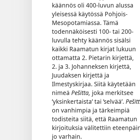
käännös oli 400-luvun alussa
yleisessä käytössä Pohjois-
Mesopotamiassa. Tämä
todennäköisesti 100- tai 200-
luvulla tehty käännös sisälsi
kaikki Raamatun kirjat lukuun
ottamatta 2. Pietarin kirjettä,
2. ja 3. Johanneksen kirjettä,
Juudaksen kirjettä ja
Ilmestyskirjaa. Siitä käytetään
nimeä
Pešitta,
joka merkitsee
’yksinkertaista’ tai ’selvää’.
Pešit
on vanhimpia ja tärkeimpiä
todisteita siitä, että Raamatun
kirjoituksia välitettiin eteenpäi
jo varhain.