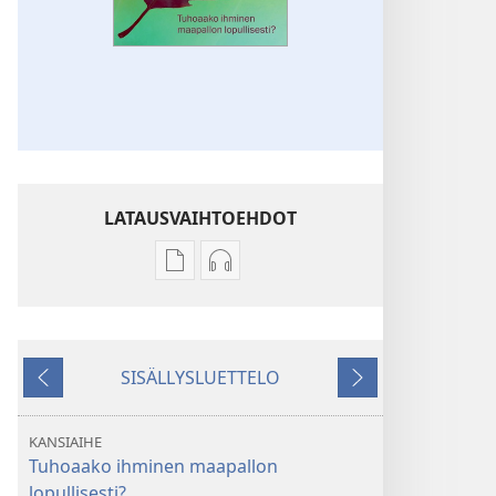
LATAUSVAIHTOEHDOT
Julkaisujen
Äänitteiden
latausvaihtoehdot
latausvaihtoehdot
VARTIOTORNI
VARTIOTORNI
Tuhoaako
Tuhoaako
SISÄLLYSLUETTELO
ihminen
ihminen
Edellinen
Seuraava
maapallon
maapallon
lopullisesti?
lopullisesti?
KANSIAIHE
Tuhoaako ihminen maapallon
lopullisesti?