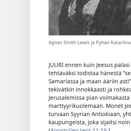
Agnes Smith Lewis ja Pyhän Katariina
JUURI ennen kuin Jeesus palasi
tehtäväksi todistaa hänestä ”s
Samariassa ja maan ääriin asti”
tekivätkin innokkaasti ja rohk
Jerusalemissa pian voimakasta 
marttyyrikuolemaan. Monet Je
turvaan Syyrian Antiokiaan, 
kaupungeista, joka sijaitsi noi
(
Apostolien teot 11:19
.)