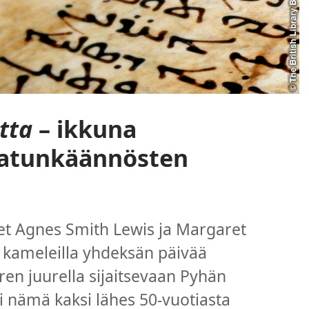
itta
– ikkuna
matunkäännösten
et Agnes Smith Lewis ja Margaret
 kameleilla yhdeksän päivää
ren juurella sijaitsevaan Pyhän
si nämä kaksi lähes 50-vuotiasta