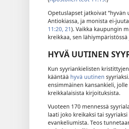
Opetuslapset jatkoivat ”hyvän 
Antiokiassa, ja monista ei-juutal
11:20, 21
). Vaikka kaupungin mu
kreikkaa, sen lähiympäristössä
HYVÄ UUTINEN SYYR
Kun syyriankielisten kristittyje
kääntää
hyvä uutinen
syyriaksi.
ensimmäinen kansankieli, joll
kreikkalaisista kirjoituksista.
Vuoteen 170 mennessä syyrialai
laati joko kreikaksi tai syyriak
evankeliumista. Teos tunnetaa