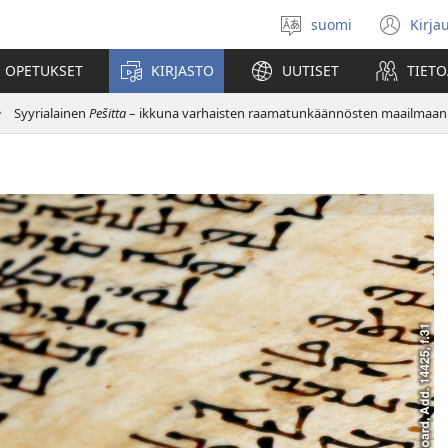
suomi
Kirja
Valitse
(av
kieli
uu
 OPETUKSET
KIRJASTO
UUTISET
TIETO
ikk
Syyrialainen
Pešitta
– ikkuna varhaisten raamatunkäännösten maailmaan