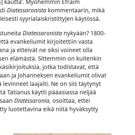
in] kautta’. Myöhemmin Efraim
sti
Diatessaronista
kommentaarin, mikä
yleisesti syyrialaiskristittyjen käytössä.
ostuneita
Diatessaronista
nykyään? 1800-
 että evankeliumit kirjoitettiin vasta
na ja etteivät ne siksi voineet olla
sen elämästä. Sittemmin on kuitenkin
äsikirjoituksia, jotka todistavat, että
an ja Johanneksen evankeliumit olivat
levinneet laajalti. Ne on siis täytynyt
ttä Tatianus käytti pääasiassa neljää
ssaan
Diatessaronia,
osoittaa, ettei
ty luotettavina eikä niitä hyväksytty