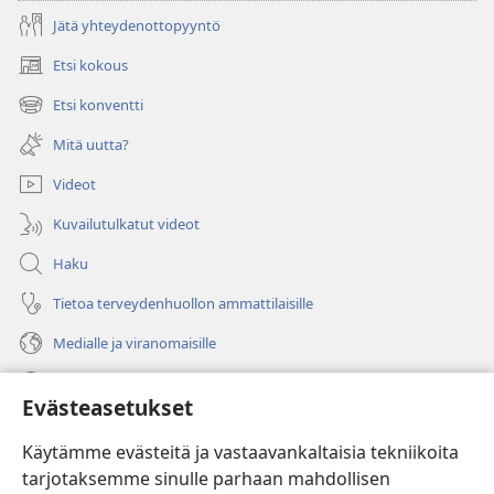
Jätä yhteydenottopyyntö
Etsi kokous
(avaa
uuden
Etsi konventti
(avaa
ikkunan)
uuden
Mitä uutta?
ikkunan)
Videot
Kuvailutulkatut videot
Haku
Tietoa terveydenhuollon ammattilaisille
Medialle ja viranomaisille
Ohje
Evästeasetukset
Lahjoitukset
(avaa
Käytämme evästeitä ja vastaavankaltaisia tekniikoita
uuden
tarjotaksemme sinulle parhaan mahdollisen
ikkunan)