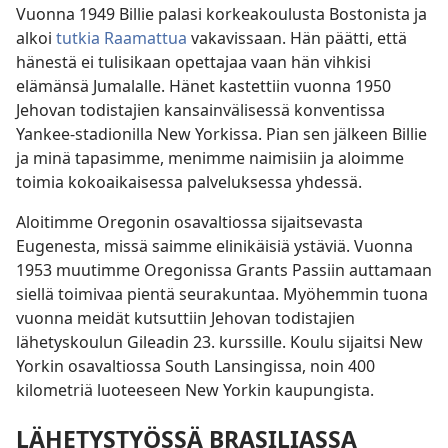
Vuonna 1949 Billie palasi korkeakoulusta Bostonista ja
alkoi
tutkia Raamattua
vakavissaan. Hän päätti, että
hänestä ei tulisikaan opettajaa vaan hän vihkisi
elämänsä Jumalalle. Hänet kastettiin vuonna 1950
Jehovan todistajien kansainvälisessä konventissa
Yankee-stadionilla New Yorkissa. Pian sen jälkeen Billie
ja minä tapasimme, menimme
naimisiin ja aloimme
toimia kokoaikaisessa palveluksessa yhdessä.
Aloitimme Oregonin osavaltiossa sijaitsevasta
Eugenesta, missä saimme elinikäisiä ystäviä. Vuonna
1953 muutimme Oregonissa Grants Passiin auttamaan
siellä toimivaa pientä seurakuntaa. Myöhemmin tuona
vuonna meidät kutsuttiin Jehovan todistajien
lähetyskoulun Gileadin 23. kurssille. Koulu sijaitsi New
Yorkin osavaltiossa South Lansingissa, noin 400
kilometriä luoteeseen New Yorkin kaupungista.
LÄHETYSTYÖSSÄ BRASILIASSA