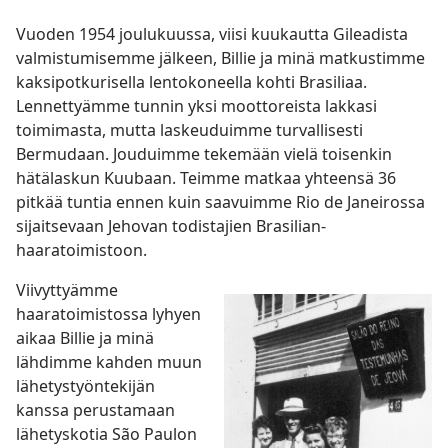
Vuoden 1954 joulukuussa, viisi kuukautta Gileadista
valmistumisemme jälkeen, Billie ja minä matkustimme
kaksipotkurisella lentokoneella kohti Brasiliaa.
Lennettyämme tunnin yksi moottoreista lakkasi
toimimasta, mutta laskeuduimme turvallisesti
Bermudaan. Jouduimme tekemään vielä toisenkin
hätälaskun Kuubaan. Teimme matkaa yhteensä 36
pitkää tuntia ennen kuin saavuimme Rio de Janeirossa
sijaitsevaan Jehovan todistajien Brasilian-
haaratoimistoon.
Viivyttyämme
haaratoimistossa lyhyen
aikaa Billie ja minä
lähdimme kahden muun
lähetystyöntekijän
kanssa perustamaan
lähetyskotia São Paulon