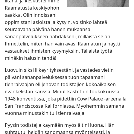
iltana, ja keskustelimme
Raamatusta keskiyöhön
saakka. Olin innoissani
oppimistani asioista ja kysyin, voisinko lähteä
seuraavana päivänä hänen mukaansa
sananpalvelukseen nähdäkseni, millaista se on.
Ihmettelin, miten hän vain avasi Raamatun ja näytti
vastaukset ihmisten kysymyksiin. Tällaista työtä
minäkin halusin tehdä!
Luovuin siksi liikeyrityksestäni, ja vastedes vietin
päiväni sananpalveluksessa tuon tapaamani
tienraivaajan eli Jehovan todistajien kokoaikaisen
evankelistan kanssa. Minut kastettiin toukokuussa
1948 konventissa, joka pidettiin Cow Palace -areenalla
San Franciscossa Kaliforniassa. Myöhemmin samana
vuonna minustakin tuli tienraivaaja.
Pyysin todistajia käymään myös äitini luona. Hän
suhtautui heidän sanomaansa myönteisesti, ja