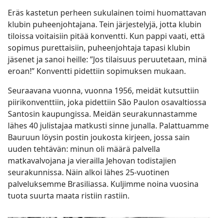
Eräs kastetun perheen sukulainen toimi huomattavan
klubin puheenjohtajana. Tein järjestelyjä, jotta klubin
tiloissa voitaisiin pitää konventti. Kun pappi vaati, että
sopimus purettaisiin, puheenjohtaja tapasi klubin
jäsenet ja sanoi heille: ”Jos tilaisuus peruutetaan, minä
eroan!” Konventti pidettiin sopimuksen mukaan.
Seuraavana vuonna, vuonna 1956, meidät kutsuttiin
piirikonventtiin, joka pidettiin São Paulon osavaltiossa
Santosin kaupungissa. Meidän seurakunnastamme
lähes 40 julistajaa matkusti sinne junalla. Palattuamme
Bauruun löysin postin joukosta kirjeen, jossa sain
uuden tehtävän: minun oli määrä palvella
matkavalvojana ja vierailla Jehovan todistajien
seurakunnissa. Näin alkoi lähes 25-vuotinen
palveluksemme Brasiliassa. Kuljimme noina vuosina
tuota suurta maata ristiin rastiin.