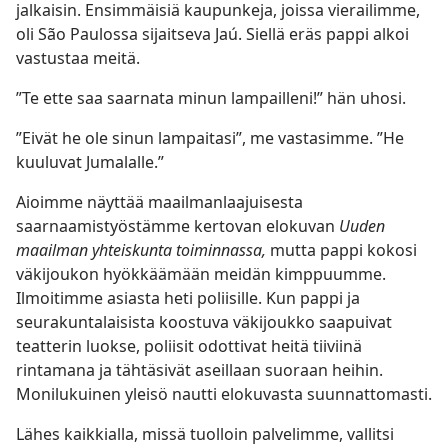
jalkaisin. Ensimmäisiä kaupunkeja, joissa vierailimme,
oli São Paulossa sijaitseva Jaú. Siellä eräs pappi alkoi
vastustaa meitä.
”Te ette saa saarnata minun lampailleni!” hän uhosi.
”Eivät he ole sinun lampaitasi”, me vastasimme. ”He
kuuluvat Jumalalle.”
Aioimme näyttää maailmanlaajuisesta
saarnaamistyöstämme kertovan elokuvan
Uuden
maailman yhteiskunta toiminnassa,
mutta pappi kokosi
väkijoukon hyökkäämään meidän kimppuumme.
Ilmoitimme asiasta heti poliisille. Kun pappi ja
seurakuntalaisista koostuva väkijoukko saapuivat
teatterin luokse, poliisit odottivat heitä tiiviinä
rintamana ja tähtäsivät aseillaan suoraan heihin.
Monilukuinen yleisö nautti elokuvasta suunnattomasti.
Lähes kaikkialla, missä tuolloin palvelimme, vallitsi