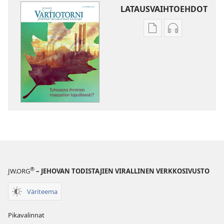
LATAUSVAIHTOEHDOT
Julkaisujen
Äänitteiden
latausvaihtoehdot
latausvaihto
VARTIOTORNI
VARTIOTORN
Tuhoaako
Tuhoaako
ihminen
ihminen
maapallon
maapallon
lopullisesti?
lopullisesti?
®
JW.ORG
– JEHOVAN TODISTAJIEN VIRALLINEN VERKKOSIVUSTO
Väriteema
Pikavalinnat