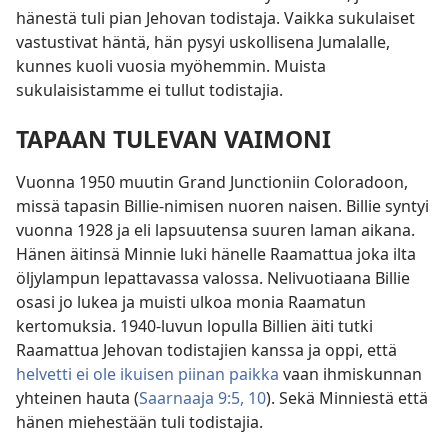
hänestä tuli pian Jehovan todistaja. Vaikka sukulaiset
vastustivat häntä, hän pysyi uskollisena Jumalalle,
kunnes kuoli vuosia myöhemmin. Muista
sukulaisistamme ei tullut todistajia.
TAPAAN TULEVAN VAIMONI
Vuonna 1950 muutin Grand Junctioniin Coloradoon,
missä tapasin Billie-nimisen nuoren naisen. Billie syntyi
vuonna 1928 ja eli lapsuutensa suuren laman aikana.
Hänen äitinsä Minnie luki hänelle Raamattua joka ilta
öljylampun lepattavassa valossa. Nelivuotiaana Billie
osasi jo lukea ja muisti ulkoa monia Raamatun
kertomuksia. 1940-luvun lopulla Billien äiti tutki
Raamattua Jehovan todistajien kanssa ja oppi, että
helvetti ei ole ikuisen piinan paikka
vaan ihmiskunnan
yhteinen hauta (
Saarnaaja 9:5,
10
). Sekä Minniestä että
hänen miehestään tuli todistajia.