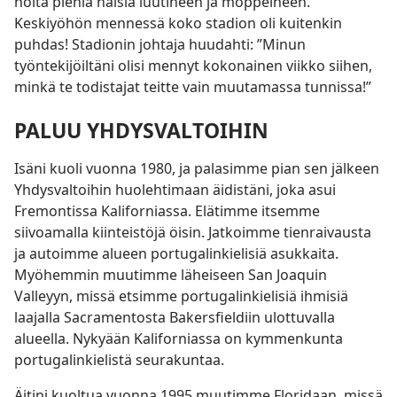
noita pieniä naisia luutineen ja moppeineen.”
Keskiyöhön mennessä koko stadion oli kuitenkin
puhdas! Stadionin johtaja huudahti: ”Minun
työntekijöiltäni olisi mennyt kokonainen viikko siihen,
minkä te todistajat teitte vain muutamassa tunnissa!”
PALUU YHDYSVALTOIHIN
Isäni kuoli vuonna 1980, ja palasimme pian sen jälkeen
Yhdysvaltoihin huolehtimaan äidistäni, joka asui
Fremontissa Kaliforniassa. Elätimme itsemme
siivoamalla kiinteistöjä öisin. Jatkoimme tienraivausta
ja autoimme alueen portugalinkielisiä asukkaita.
Myöhemmin muutimme läheiseen San Joaquin
Valleyyn, missä etsimme portugalinkielisiä ihmisiä
laajalla Sacramentosta Bakersfieldiin ulottuvalla
alueella. Nykyään Kaliforniassa on kymmenkunta
portugalinkielistä seurakuntaa.
Äitini kuoltua vuonna 1995 muutimme Floridaan, missä