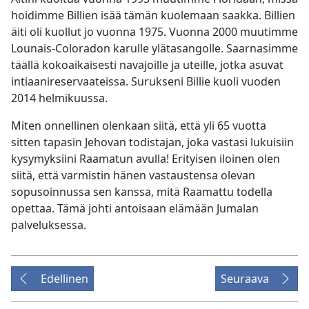
hoidimme Billien isää tämän kuolemaan saakka. Billien
äiti oli kuollut jo vuonna 1975. Vuonna 2000 muutimme
Lounais-Coloradon karulle ylätasangolle. Saarnasimme
täällä kokoaikaisesti navajoille ja uteille, jotka asuvat
intiaanireservaateissa. Surukseni Billie kuoli vuoden
2014 helmikuussa.
Miten onnellinen olenkaan siitä, että yli 65 vuotta
sitten tapasin Jehovan todistajan, joka vastasi lukuisiin
kysymyksiini Raamatun avulla! Erityisen iloinen olen
siitä, että varmistin hänen vastaustensa olevan
sopusoinnussa sen kanssa, mitä Raamattu todella
opettaa. Tämä johti antoisaan elämään Jumalan
palveluksessa.
Edellinen
Seuraava