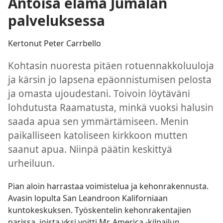
Antoisa elämä Jumalan
palveluksessa
Kertonut Peter Carrbello
Kohtasin nuoresta pitäen rotuennakkoluuloja
ja kärsin jo lapsena epäonnistumisen pelosta
ja omasta ujoudestani. Toivoin löytäväni
lohdutusta Raamatusta, minkä vuoksi halusin
saada apua sen ymmärtämiseen. Menin
paikalliseen katoliseen kirkkoon mutten
saanut apua. Niinpä päätin keskittyä
urheiluun.
Pian aloin harrastaa voimistelua ja kehonrakennusta.
Avasin lopulta San Leandroon Kaliforniaan
kuntokeskuksen. Työskentelin kehonrakentajien
parissa, joista yksi voitti Mr. America -kilpailun.