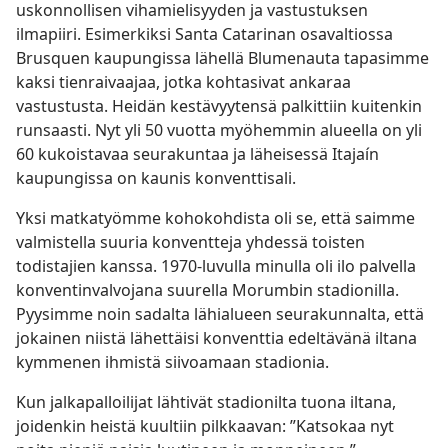
uskonnollisen vihamielisyyden ja vastustuksen
ilmapiiri. Esimerkiksi Santa Catarinan osavaltiossa
Brusquen kaupungissa lähellä Blumenauta tapasimme
kaksi tienraivaajaa, jotka kohtasivat ankaraa
vastustusta. Heidän kestävyytensä palkittiin kuitenkin
runsaasti. Nyt yli 50 vuotta myöhemmin alueella on yli
60 kukoistavaa seurakuntaa ja läheisessä Itajaín
kaupungissa on kaunis konventtisali.
Yksi matkatyömme kohokohdista oli se, että saimme
valmistella suuria konventteja yhdessä toisten
todistajien kanssa. 1970-luvulla minulla oli ilo palvella
konventinvalvojana suurella Morumbin stadionilla.
Pyysimme noin sadalta lähialueen seurakunnalta, että
jokainen niistä lähettäisi konventtia edeltävänä iltana
kymmenen ihmistä siivoamaan stadionia.
Kun jalkapalloilijat lähtivät stadionilta tuona iltana,
joidenkin heistä kuultiin pilkkaavan: ”Katsokaa nyt