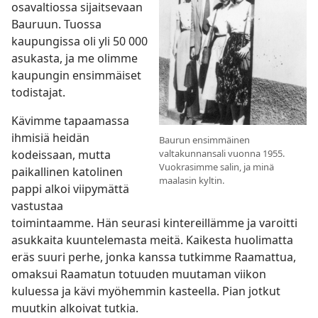
osavaltiossa sijaitsevaan
Bauruun. Tuossa
kaupungissa oli yli 50 000
asukasta, ja me olimme
kaupungin ensimmäiset
todistajat.
Kävimme tapaamassa
ihmisiä heidän
Baurun ensimmäinen
valtakunnansali vuonna 1955.
kodeissaan, mutta
Vuokrasimme salin, ja minä
paikallinen katolinen
maalasin kyltin.
pappi alkoi viipymättä
vastustaa
toimintaamme. Hän seurasi kintereillämme ja varoitti
asukkaita kuuntelemasta meitä. Kaikesta huolimatta
eräs suuri perhe, jonka kanssa tutkimme Raamattua,
omaksui Raamatun totuuden muutaman viikon
kuluessa ja kävi myöhemmin kasteella. Pian jotkut
muutkin alkoivat tutkia.