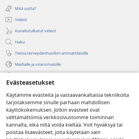
ikkunan)
uuden
Mitä uutta?
ikkunan)
Videot
Kuvailutulkatut videot
Haku
Tietoa terveydenhuollon ammattilaisille
Medialle ja viranomaisille
Ohje
Evästeasetukset
Lahjoitukset
(avaa
Käytämme evästeitä ja vastaavankaltaisia tekniikoita
uuden
tarjotaksemme sinulle parhaan mahdollisen
ikkunan)
Vartiotornin VERKKOKIRJASTO
käyttökokemuksen. Jotkin evästeet ovat
(avaa
välttämättömiä verkkosivustomme toiminnan
uuden
®
JW Hub
ikkunan)
kannalta, eikä niitä voida kieltää. Voit hyväksyä tai
(avaa
uuden
poistaa lisäevästeet, joita käytetään vain
®
JW Library
ikkunan)