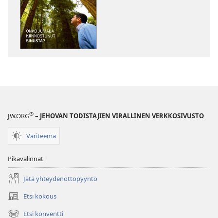
VARTIOTORNI
VARTIOTORN
Onko
Onko
Jumala
Jumala
kiinnostunut
kiinnostunut
sinusta?
sinusta?
®
JW.ORG
– JEHOVAN TODISTAJIEN VIRALLINEN VERKKOSIVUSTO
Väriteema
Pikavalinnat
Jätä yhteydenottopyyntö
Etsi kokous
(avaa
uuden
Etsi konventti
(avaa