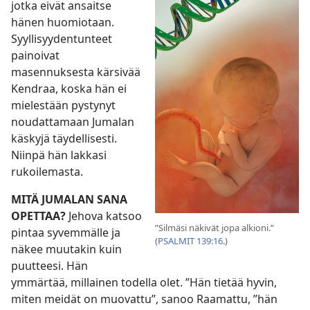
jotka eivät ansaitse
hänen huomiotaan.
Syyllisyydentunteet
painoivat
masennuksesta kärsivää
Kendraa, koska hän ei
mielestään pystynyt
noudattamaan Jumalan
käskyjä täydellisesti.
Niinpä hän lakkasi
rukoilemasta.
MITÄ JUMALAN SANA
OPETTAA?
Jehova katsoo
”Silmäsi näkivät jopa alkioni.”
pintaa syvemmälle ja
(
PSALMIT 139:16
.)
näkee muutakin kuin
puutteesi. Hän
ymmärtää, millainen todella olet. ”Hän tietää hyvin,
miten meidät on muovattu”, sanoo Raamattu, ”hän