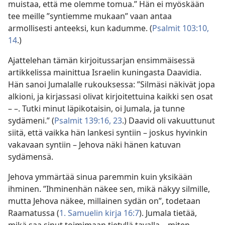
muistaa, että me olemme tomua.” Hän ei myöskään
tee meille ”syntiemme mukaan” vaan antaa
armollisesti anteeksi, kun kadumme. (
Psalmit 103:10,
14
.)
Ajattelehan tämän kirjoitussarjan ensimmäisessä
artikkelissa mainittua Israelin kuningasta Daavidia.
Hän sanoi Jumalalle rukouksessa: ”Silmäsi näkivät jopa
alkioni, ja kirjassasi olivat kirjoitettuina kaikki sen osat
– –. Tutki minut läpikotaisin, oi Jumala, ja tunne
sydämeni.” (
Psalmit 139:16,
23
.) Daavid oli vakuuttunut
siitä, että vaikka hän lankesi syntiin – joskus hyvinkin
vakavaan syntiin – Jehova näki hänen katuvan
sydämensä.
Jehova ymmärtää sinua paremmin kuin yksikään
ihminen. ”Ihminenhän näkee sen, mikä näkyy silmille,
mutta Jehova näkee, millainen sydän on”, todetaan
Raamatussa (
1. Samuelin kirja 16:7
). Jumala tietää,