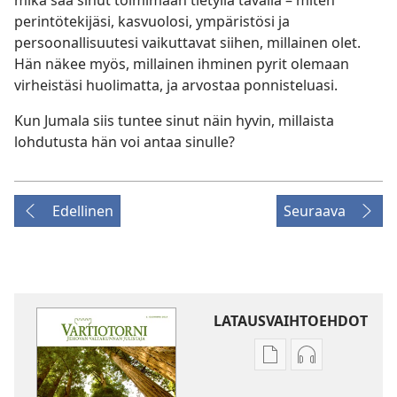
mikä saa sinut toimimaan tietyllä tavalla – miten
perintötekijäsi, kasvuolosi, ympäristösi ja
persoonallisuutesi vaikuttavat siihen, millainen olet.
Hän näkee myös, millainen ihminen pyrit olemaan
virheistäsi huolimatta, ja arvostaa ponnisteluasi.
Kun Jumala siis tuntee sinut näin hyvin, millaista
lohdutusta hän voi antaa sinulle?
Edellinen
Seuraava
LATAUSVAIHTOEHDOT
Julkaisujen
Äänitteiden
latausvaihtoehdot
latausvaihto