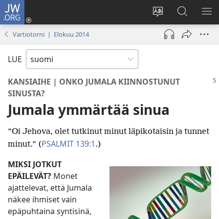
JW.ORG
Kirjaudu
(avaa
Vaihda
Hae
NÄ
uuden
sivuston
JW.ORG-
VA
Vartiotorni | Elokuu 2014
ikkunan)
kieli
sivustolta
LUE
KANSIAIHE | ONKO JUMALA KIINNOSTUNUT
SINUSTA?
Jumala ymmärtää sinua
”Oi Jehova, olet tutkinut minut läpikotaisin ja tunnet
PSALMIT 139:1
minut.” (
.)
MIKSI JOTKUT
EPÄILEVÄT?
Monet
ajattelevat, että Jumala
näkee ihmiset vain
epäpuhtaina syntisinä,