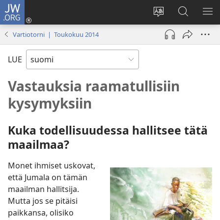
JW.ORG
Kirjaudu
(avaa
Vaihda
Hae
NÄ
uuden
sivuston
JW.ORG-
VA
Vartiotorni | Toukokuu 2014
ikkunan)
kieli
sivustolta
LUE
Vastauksia raamatullisiin
kysymyksiin
Kuka todellisuudessa hallitsee tätä
maailmaa?
Monet ihmiset uskovat,
että Jumala on tämän
maailman hallitsija.
Mutta jos se pitäisi
paikkansa, olisiko