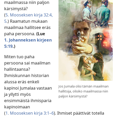
maailmassa niin paljon
kärsimystä?
(
5. Mooseksen kirja 32:4,
5
.) Raamatun mukaan
maailmaa hallitsee eräs
paha persoona.
(Lue
1. Johanneksen kirjeen
5:19
.)
Miten tuo paha
persoona sai maailman
hallintaansa?
Ihmiskunnan historian
alussa eräs enkeli
Jos Jumala olisi tämän maailman
kapinoi Jumalaa vastaan
hallitsija, olisiko maailmassa niin
ja yllytti myös
paljon kärsimystä?
ensimmäistä ihmisparia
kapinoimaan
(
1. Mooseksen kirja 3:1–6
). Ihmiset päättivät totella