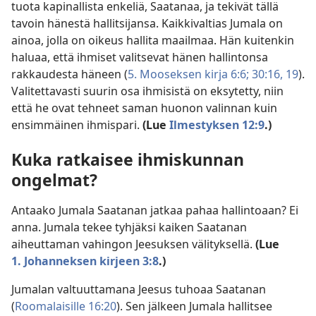
tuota kapinallista enkeliä, Saatanaa, ja tekivät tällä
tavoin hänestä hallitsijansa. Kaikkivaltias Jumala on
ainoa, jolla on oikeus hallita maailmaa. Hän kuitenkin
haluaa, että ihmiset valitsevat hänen hallintonsa
rakkaudesta häneen (
5. Mooseksen kirja 6:6;
30:16,
19
).
Valitettavasti suurin osa ihmisistä on eksytetty, niin
että he ovat tehneet saman huonon valinnan kuin
ensimmäinen ihmispari.
(Lue
Ilmestyksen 12:9
.)
Kuka ratkaisee ihmiskunnan
ongelmat?
Antaako Jumala Saatanan jatkaa pahaa hallintoaan? Ei
anna. Jumala tekee tyhjäksi kaiken Saatanan
aiheuttaman vahingon Jeesuksen välityksellä.
(Lue
1. Johanneksen kirjeen 3:8
.)
Jumalan valtuuttamana Jeesus tuhoaa Saatanan
(
Roomalaisille 16:20
). Sen jälkeen Jumala hallitsee