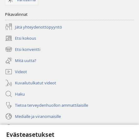
Pikavalinnat
Jätä yhteydenottopyyntö
Etsi kokous
(avaa
uuden
Etsi konventti
(avaa
ikkunan)
uuden
Mitä uutta?
ikkunan)
Videot
Kuvailutulkatut videot
Haku
Tietoa terveydenhuollon ammattilaisille
Medialle ja viranomaisille
Ohje
Evästeasetukset