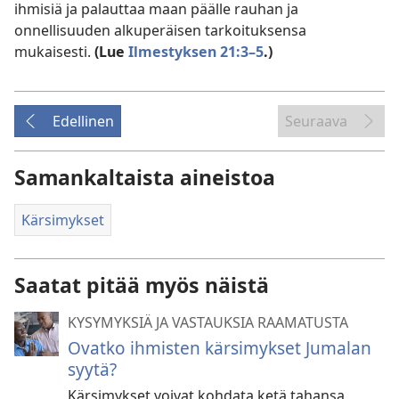
ihmisiä ja palauttaa maan päälle rauhan ja
onnellisuuden alkuperäisen tarkoituksensa
mukaisesti.
(Lue
Ilmestyksen 21:3–5
.)
Edellinen
Seuraava
Samankaltaista aineistoa
Kärsimykset
Saatat pitää myös näistä
KYSYMYKSIÄ JA VASTAUKSIA RAAMATUSTA
Ovatko ihmisten kärsimykset Jumalan
syytä?
Kärsimykset voivat kohdata ketä tahansa,