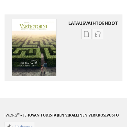
LATAUSVAIHTOEHDOT
Julkaisujen
Äänitteiden
latausvaihtoehdot
latausvaihto
VARTIOTORNI
VARTIOTORN
Voiko
Voiko
kukaan
kukaan
nähdä
nähdä
tulevaisuuteen?
tulevaisuute
®
JW.ORG
– JEHOVAN TODISTAJIEN VIRALLINEN VERKKOSIVUSTO
Väriteema