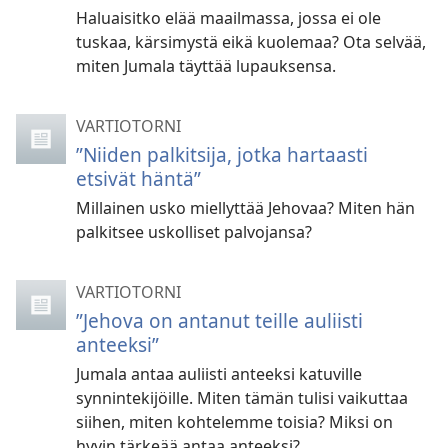
Haluaisitko elää maailmassa, jossa ei ole
tuskaa, kärsimystä eikä kuolemaa? Ota selvää,
miten Jumala täyttää lupauksensa.
VARTIOTORNI
”Niiden palkitsija, jotka hartaasti
etsivät häntä”
Millainen usko miellyttää Jehovaa? Miten hän
palkitsee uskolliset palvojansa?
VARTIOTORNI
”Jehova on antanut teille auliisti
anteeksi”
Jumala antaa auliisti anteeksi katuville
synnintekijöille. Miten tämän tulisi vaikuttaa
siihen, miten kohtelemme toisia? Miksi on
hyvin tärkeää antaa anteeksi?