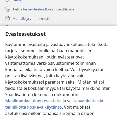
Tietoa terveydenhuollon ammattilaisille
Medialle ja viranomaisille
Ohje
Evästeasetukset
Lahjoitukset
(avaa
Käytämme evästeitä ja vastaavankaltaisia tekniikoita
uuden
tarjotaksemme sinulle parhaan mahdollisen
ikkunan)
Vartiotornin VERKKOKIRJASTO
käyttökokemuksen. Jotkin evästeet ovat
(avaa
välttämättömiä verkkosivustomme toiminnan
uuden
®
JW Hub
ikkunan)
kannalta, eikä niitä voida kieltää. Voit hyväksyä tai
(avaa
uuden
poistaa lisäevästeet, joita käytetään vain
®
JW Library
ikkunan)
käyttökokemuksesi parantamiseksi. Mitään näistä
tiedoista ei koskaan myydä tai käytetä markkinointiin.
Watchtower Library
Saat lisätietoa lukemalla dokumentin
Maailmanlaajuinen evästeitä ja vastaavankaltaisia
tekniikoita koskeva käytäntö
. Voit muokata
asetuksiasi milloin tahansa siirtymällä osioon