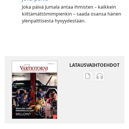
Joka päivä Jumala antaa ihmisten – kaikkein
kiittämättömimpienkin – saada osansa hänen
ylenpalttisesta hyvyydestään.
LATAUSVAIHTOEHDOT
Julkaisujen
Äänitteiden
latausvaihtoehdot
latausvaihto
VARTIOTORNI
VARTIOTORN
Maailma
Maailma
ilman
ilman
ennakkoluuloja
ennakkoluulo
–
–
milloin?
milloin?