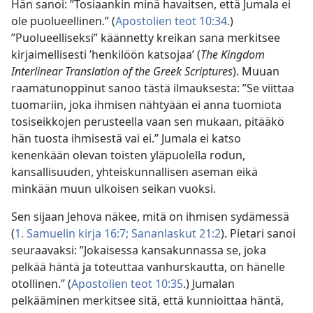
Hän sanoi: ”Tosiaankin minä havaitsen, että Jumala ei
ole puolueellinen.” (
Apostolien teot 10:34
.)
”Puolueelliseksi” käännetty kreikan sana merkitsee
kirjaimellisesti ’henkilöön katsojaa’ (
The Kingdom
Interlinear Translation of the Greek Scriptures
). Muuan
raamatunoppinut sanoo tästä ilmauksesta: ”Se viittaa
tuomariin, joka ihmisen nähtyään ei anna tuomiota
tosiseikkojen perusteella vaan sen mukaan, pitääkö
hän tuosta ihmisestä vai ei.” Jumala ei katso
kenenkään olevan toisten yläpuolella rodun,
kansallisuuden, yhteiskunnallisen aseman eikä
minkään muun ulkoisen seikan vuoksi.
Sen sijaan Jehova näkee, mitä on ihmisen sydämessä
(
1. Samuelin kirja 16:7;
Sananlaskut 21:2
). Pietari sanoi
seuraavaksi: ”Jokaisessa kansakunnassa se, joka
pelkää häntä ja toteuttaa vanhurskautta, on hänelle
otollinen.” (
Apostolien teot 10:35
.) Jumalan
pelkääminen merkitsee sitä, että kunnioittaa häntä,