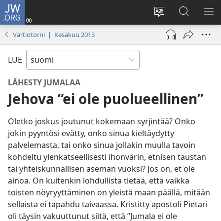
JW.ORG
Kirjaudu
(avaa
Vaihda
Hae
NÄ
uuden
sivuston
JW.ORG-
VA
Vartiotorni | Kesäkuu 2013
ikkunan)
kieli
sivustolta
LUE
LÄHESTY JUMALAA
Jehova ”ei ole puolueellinen”
Oletko joskus joutunut kokemaan syrjintää? Onko
jokin pyyntösi evätty, onko sinua kieltäydytty
palvelemasta, tai onko sinua jollakin muulla tavoin
kohdeltu ylenkatseellisesti ihonvärin, etnisen taustan
tai yhteiskunnallisen aseman vuoksi? Jos on, et ole
ainoa. On kuitenkin lohdullista tietää, että vaikka
toisten nöyryyttäminen on yleistä maan päällä, mitään
sellaista ei tapahdu taivaassa. Kristitty apostoli Pietari
oli täysin vakuuttunut siitä, että ”Jumala ei ole