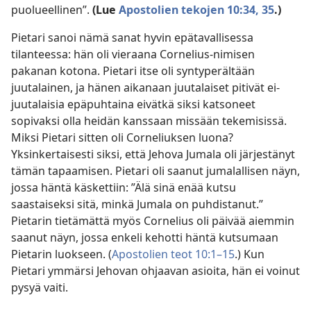
puolueellinen”.
(Lue
Apostolien tekojen 10:34, 35
.)
Pietari sanoi nämä sanat hyvin epätavallisessa
tilanteessa: hän oli vieraana Cornelius-nimisen
pakanan kotona. Pietari itse oli syntyperältään
juutalainen, ja hänen aikanaan juutalaiset pitivät ei-
juutalaisia epäpuhtaina eivätkä siksi katsoneet
sopivaksi olla heidän kanssaan missään tekemisissä.
Miksi Pietari sitten oli Corneliuksen luona?
Yksinkertaisesti siksi, että Jehova Jumala oli järjestänyt
tämän tapaamisen. Pietari oli saanut jumalallisen näyn,
jossa häntä käskettiin: ”Älä sinä enää kutsu
saastaiseksi sitä, minkä Jumala on puhdistanut.”
Pietarin tietämättä myös Cornelius oli päivää aiemmin
saanut näyn, jossa enkeli kehotti häntä kutsumaan
Pietarin luokseen. (
Apostolien teot 10:1–15
.) Kun
Pietari ymmärsi Jehovan ohjaavan asioita, hän ei voinut
pysyä vaiti.