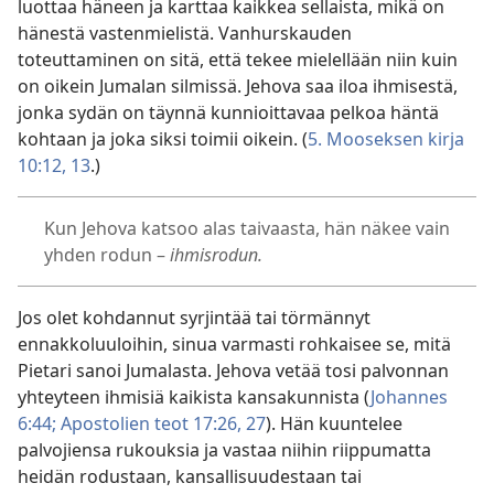
luottaa häneen ja karttaa kaikkea sellaista, mikä on
hänestä vastenmielistä. Vanhurskauden
toteuttaminen on sitä, että tekee mielellään niin kuin
on oikein Jumalan silmissä. Jehova saa iloa ihmisestä,
jonka sydän on täynnä kunnioittavaa pelkoa häntä
kohtaan ja joka siksi toimii oikein. (
5. Mooseksen kirja
10:12, 13
.)
Kun Jehova katsoo alas taivaasta, hän näkee vain
yhden rodun –
ihmisrodun.
Jos olet kohdannut syrjintää tai törmännyt
ennakkoluuloihin, sinua varmasti rohkaisee se, mitä
Pietari sanoi Jumalasta. Jehova vetää tosi palvonnan
yhteyteen ihmisiä kaikista kansakunnista (
Johannes
6:44;
Apostolien teot 17:26, 27
). Hän kuuntelee
palvojiensa rukouksia ja vastaa niihin riippumatta
heidän rodustaan, kansallisuudestaan tai