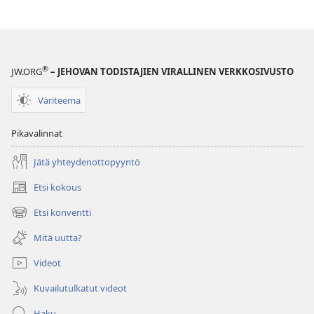
®
JW.ORG
– JEHOVAN TODISTAJIEN VIRALLINEN VERKKOSIVUSTO
Väriteema
Pikavalinnat
Jätä yhteydenottopyyntö
Etsi kokous
(avaa
uuden
Etsi konventti
(avaa
ikkunan)
uuden
Mitä uutta?
ikkunan)
Videot
Kuvailutulkatut videot
Haku