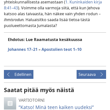
yhteiskunnallisesta asemastaan (
1. Kuninkaiden kirja
8:41–43
). Voimme olla varmoja siitä, että kun Jehova
katsoo alas taivaasta, hän näkee vain yhden rodun –
ihmisrodun.
Haluaisitko saada lisää tietoa tästä
puolueettomasta Jumalasta?
Ehdotus: Lue Raamatusta kesäkuussa
Johannes 17–21
–
Apostolien teot 1–10
Edellinen
Seuraava
Saatat pitää myös näistä
VARTIOTORNI
”Katso! Minä teen kaiken uudeksi”