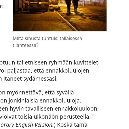
at
Miltä sinusta tuntuisi tällaisessa
tilanteessa?
otuun tai etniseen ryhmään kuvittelet
oi paljastaa, että ennakkoluulojen
n itäneet sydämessäsi.
on myönnettävä, että syvällä
on jonkinlaisia ennakkoluuloja.
een hyvin tavalliseen ennakkoluuloon,
vioivat toisia ulkonäön perusteella.”
rary English Version.
) Koska tämä