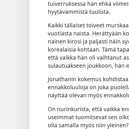
tuiverruksessa hän ehkä viimei
hyytävämmistä tuulista.
Kaikki tällaiset toiveet murska
vuotiasta naista. Herättyään 
nainen kirosi ja paljasti näin
korealaisia kohtaan. Tämä tapau
että vaikka hän oli vaihtanut a
sulautuakseen joukkoon, hän e
Jonathanin kokemus kohdistaa
ennakkoluuloja on joka puolella
näyttää olevan myös ennakkolu
On nurinkurista, että vaikka en
useimmat tuomitsevat sen oikop
olla samalla myös niin yleinen?