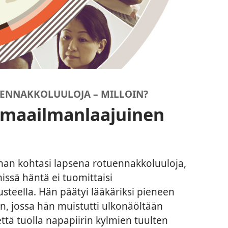
 ENNAKKOLUULOJA – MILLOIN?
 maailmanlaajuinen
n kohtasi lapsena rotuennakkoluuloja,
missä häntä ei tuomittaisi
steella. Hän päätyi lääkäriksi pieneen
n, jossa hän muistutti ulkonäöltään
että tuolla napapiirin kylmien tuulten