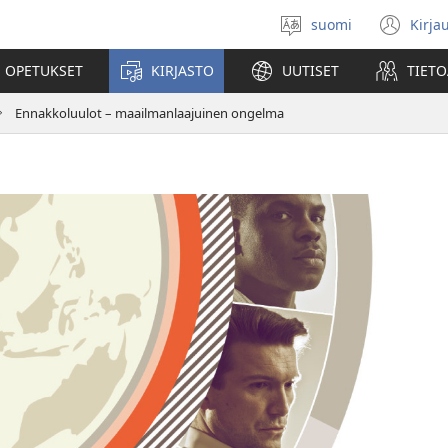
suomi
Kirja
Valitse
(av
kieli
uu
 OPETUKSET
KIRJASTO
UUTISET
TIETO
ikk
Ennakkoluulot – maailmanlaajuinen ongelma