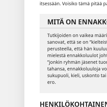
itsessään. Voisiko tämä pitää 
MITÄ ON ENNAKK
Tutkijoiden on vaikea määri
sanovat, että se on ”kielte
perusteella, että hän kuulu
mielestä ennakkoluulot joh
”jonkin ryhmän jäsenet tuo
tahansa, ennakkoluuloja vo
sukupuoli, kieli, uskonto t
ero.
HENKILÖKOHTAINE