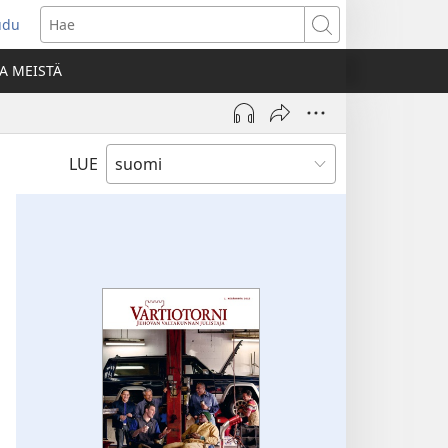
udu
aa
Hae
den
A MEISTÄ
unan)
LUE