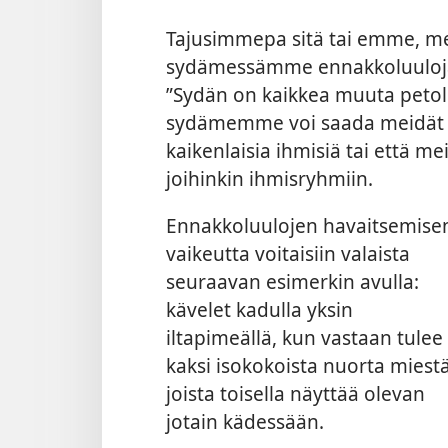
Tajusimmepa sitä tai emme, mei
sydämessämme ennakkoluuloja. 
”Sydän on kaikkea muuta petoll
sydämemme voi saada meidät 
kaikenlaisia ihmisiä tai että me
joihinkin ihmisryhmiin.
Ennakkoluulojen havaitsemise
vaikeutta voitaisiin valaista
seuraavan esimerkin avulla:
kävelet kadulla yksin
iltapimeällä, kun vastaan tulee
kaksi isokokoista nuorta miestä
joista toisella näyttää olevan
jotain kädessään.