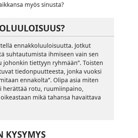
paikkansa myös sinusta?
OLUULOISUUS?
tellä ennakkoluuloisuutta. Jotkut
istä suhtautumista ihmiseen vain sen
u johonkin tiettyyn ryhmään”. Toisten
tuvat tiedonpuutteesta, jonka vuoksi
mitaan ennakolta”. Olipa asia miten
i herättää rotu, ruumiinpaino,
ai oikeastaan mikä tahansa havaittava
N KYSYMYS