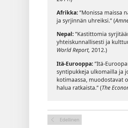
Afrikka:
”Monissa maissa nai
ja syrjinnän uhreiksi.” (
Amnes
Nepal:
”Kastittomia syrjitään
yhteiskunnallisesti ja kulttuu
World Report,
2012.)
Itä-Eurooppa:
”Itä-Euroopa
syntipukkeja ulkomailla ja 
kotimaassa, muodostavat on
halua ratkaista.” (
The Econo
Edellinen