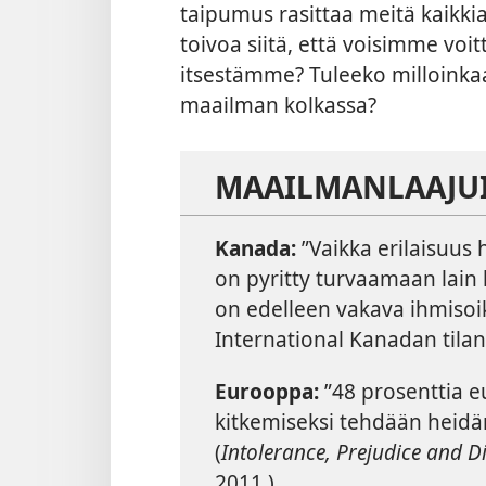
taipumus rasittaa meitä kaikki
toivoa siitä, että voisimme voi
itsestämme? Tuleeko milloinkaan 
maailman kolkassa?
MAAILMANLAAJUI
Kanada:
”Vaikka erilaisuus
on pyritty turvaamaan lain ke
on edelleen vakava ihmiso
International Kanadan tila
Eurooppa:
”48 prosenttia e
kitkemiseksi tehdään heidä
(
Intolerance, Prejudice and D
2011.)