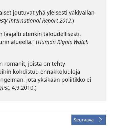
set joutuvat yhä yleisesti väkivallan
ty International Report 2012.
)
 laajalti etenkin taloudellisesti,
rin alueella.” (
Human Rights Watch
n romanit, joista on tehty
joihin kohdistuu ennakkoluuloja
gelman, jota yksikään poliitikko ei
mist,
4.9.2010.)
Seuraava