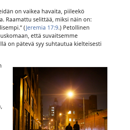
dän on vaikea havaita, piileekö
Raamattu selittää, miksi näin on:
isempi.” (
Jeremia 17:9
.) Petollinen
uskomaan, että suvaitsemme
illä on pätevä syy suhtautua kielteisesti
n
,