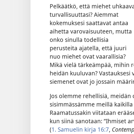
Pelkäätkö, että miehet uhkaav
turvallisuuttasi? Aiemmat
kokemuksesi saattavat antaa
aihetta varovaisuuteen, mutta
onko sinulla todellisia
perusteita ajatella, että juuri
nuo miehet ovat vaarallisia?
Mikä vielä tärkeämpää, mihin r
heidän kuuluvan? Vastauksesi v
siemenet ovat jo jossain määri
Jos olemme rehellisiä, meidän 
sisimmässämme meillä kaikilla 
Raamatussakin viitataan erääs
kun siinä sanotaan: ”Ihmiset ar
(
1. Samuelin kirja 16:7
,
Contempo