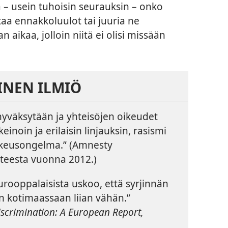
a – usein tuhoisin seurauksin – onko
ttaa ennakkoluulot tai juuria ne
aikaa, jolloin niitä ei olisi missään
NEN ILMIÖ
 hyväksytään ja yhteisöjen oikeudet
inoin ja erilaisin linjauksin, rasismi
ikeusongelma.” (Amnesty
nteesta vuonna 2012.)
urooppalaisista uskoo, että syrjinnän
n kotimaassaan liian vähän.”
iscrimination: A European Report,