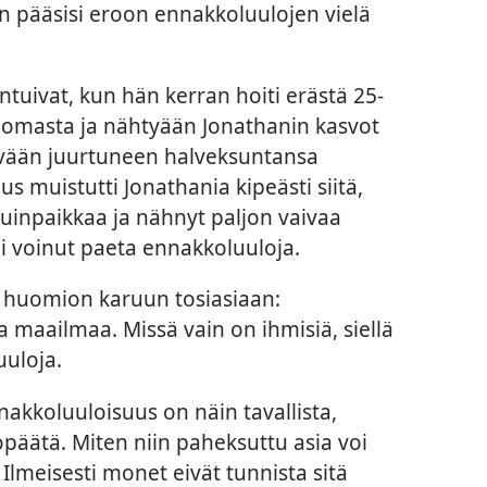
n pääsisi eroon ennakkoluulojen vielä
antuivat, kun hän kerran hoiti erästä 25-
koomasta ja nähtyään Jonathanin kasvot
 syvään juurtuneen halveksuntansa
s muistutti Jonathania kipeästi siitä,
suinpaikkaa ja nähnyt paljon vaivaa
i voinut paeta ennakkoluuloja.
 huomion karuun tosiasiaan:
 maailmaa. Missä vain on ihmisiä, siellä
uloja.
nakkoluuloisuus on näin tavallista,
äätä. Miten niin paheksuttu asia voi
 Ilmeisesti monet eivät tunnista sitä