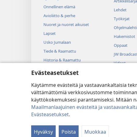
Artikkelisarja
Onnellinen elämä
Lehdet
Avioliitto & perhe
Työkirjat
Nuoret ja nuoret aikuiset
Ohjelmalehti
Lapset
Hakemistot
Usko Jumalaan
Oppaat
Tiede & Raamattu
JW Broadcas
Historia & Raamattu
Videot
Evästeasetukset
Musiikki
Kuunnelmat
Käytämme evästeitä ja vastaavankaltaisia tek
Dramatisoit
välttämättömiä verkkosivustomme toiminnan kann
käyttökokemuksesi parantamiseksi. Mitään näi
Maailmanlaajuinen evästeitä ja vastaavankalta
Evästeasetukset
.
Copyright
© 2026 Watch Tower B
Hyväksy
Poista
Muokkaa