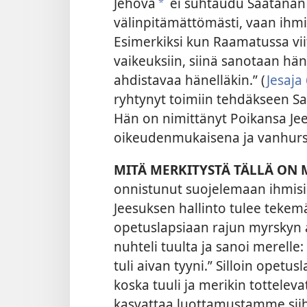
Jehova
ei suhtaudu Saatanan 
*
välinpitämättömästi, vaan ihmi
Esimerkiksi kun Raamatussa vii
vaikeuksiin, siinä sanotaan hä
ahdistavaa hänelläkin.” (
Jesaja
ryhtynyt toimiin tehdäkseen Sa
Hän on nimittänyt Poikansa Je
oikeudenmukaisena ja vanhurs
MITÄ MERKITYSTÄ TÄLLÄ ON 
onnistunut suojelemaan ihmis
Jeesuksen hallinto tulee tekemä
opetuslapsiaan rajun myrskyn 
nuhteli tuulta ja sanoi merelle: ’
tuli aivan tyyni.” Silloin opetu
koska tuuli ja merikin totteleva
kasvattaa luottamustamme siih