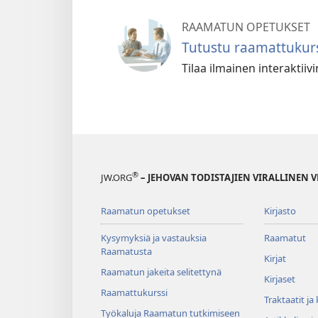
RAAMATUN OPETUKSET
Tutustu raamattukurs
Tilaa ilmainen interaktii
®
JW.ORG
– JEHOVAN TODISTAJIEN VIRALLINEN 
Raamatun opetukset
Kirjasto
Kysymyksiä ja vastauksia
Raamatut
Raamatusta
Kirjat
Raamatun jakeita selitettynä
Kirjaset
Raamattukurssi
Traktaatit ja
Työkaluja Raamatun tutkimiseen