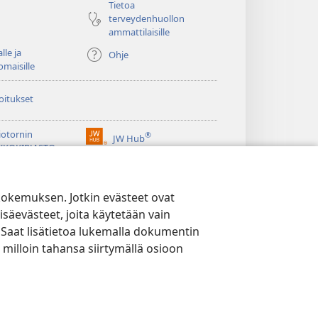
Tietoa
terveydenhuollon
ammattilaisille
lle ja
Ohje
omaisille
oitukset
iotornin
®
JW Hub
(avaa
KKOKIRJASTO
uuden
®
ikkunan)
ibrary
Watchtower Library
kokemuksen. Jotkin evästeet ovat
isäevästeet, joita käytetään vain
 Saat lisätietoa lukemalla dokumentin
 milloin tahansa siirtymällä osioon
YTÄNTÖ
|
EVÄSTEASETUKSET