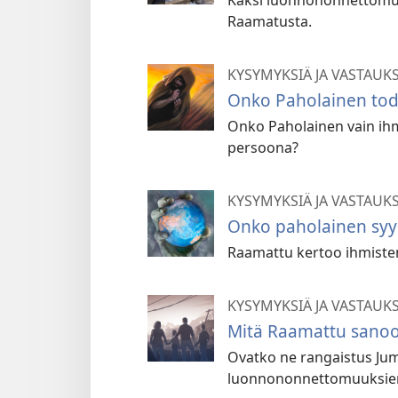
Kaksi luonnononnettomuu
Raamatusta.
KYSYMYKSIÄ JA VASTAUK
Onko Paholainen tod
Onko Paholainen vain ihm
persoona?
KYSYMYKSIÄ JA VASTAUK
Onko paholainen syyp
Raamattu kertoo ihmiste
KYSYMYKSIÄ JA VASTAUK
Mitä Raamattu sano
Ovatko ne rangaistus Jum
luonnononnettomuuksien