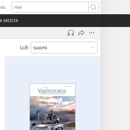
udu
aa
Hae
den
A MEISTÄ
unan)
LUE