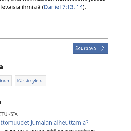
levaisia ihmisiä (
Daniel 7:13, 14
).
Seuraava
a
minen
Kärsimykset
ä
ETUKSIA
ttomuudet Jumalan aiheuttamia?