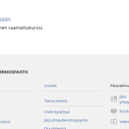
siin
vinen raamattukurssi.
VERKKOSIVUSTO
Uutiset
Pikavalinn
Jätä
Tietoa meistä
yhte
Etsi 
Usein kysyttyä
(avaa
uuden
Jätä yhteydenottopyyntö
Video
 kutsut
ikkunan)
Ota yhteyttä