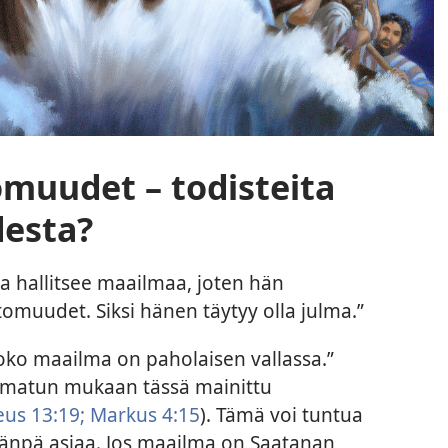
uudet – todisteita
esta?
a hallitsee maailmaa, joten hän
muudet. Siksi hänen täytyy olla julma.”
oko maailma on paholaisen vallassa.”
amatun mukaan tässä mainittu
us 13:19;
Markus 4:15
). Tämä voi tuntua
äänpä asiaa. Jos maailma on Saatanan