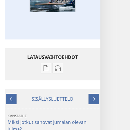
LATAUSVAIHTOEHDOT
Julkaisujen
Äänitteiden
latausvaihtoehdot
latausvaihtoehdot
VARTIOTORNI
VARTIOTORNI
Onko
Onko
SISÄLLYSLUETTELO
Jumala
Jumala
Edellinen
Seuraava
julma?
julma?
KANSIAIHE
Miksi jotkut sanovat Jumalan olevan
julma?