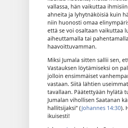
vallassa, hän vaikuttaa ihmisiin 
ahneita ja lyhytnäköisiä kuin h
niin huonosti omaa elinympäris
että se voi osaltaan vaikutta
aiheuttamalla tai pahentamalla
haavoittuvamman.
Miksi Jumala sitten sallii sen, 
Vastauksen löytämiseksi on pal
jolloin ensimmäiset vanhempam
vastaan. Siitä lähtien useimma
tavallaan. Päätettyään hylätä 
Jumalan vihollisen Saatanan kä
hallitsijaksi” (
Johannes 14:30
).
ikuisesti!