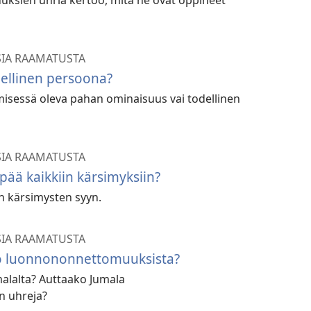
ksien uhria kertoo, mitä he ovat oppineet
SIA RAAMATUSTA
ellinen persoona?
isessä oleva pahan ominaisuus vai todellinen
SIA RAAMATUSTA
ää kaikkiin kärsimyksiin?
n kärsimysten syyn.
SIA RAAMATUSTA
o luonnononnettomuuksista?
alalta? Auttaako Jumala
 uhreja?