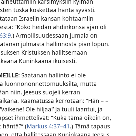
aiheuttamiin kärsimyksiin kylmän
sten tuska koskettaa häntä syvästi.
tataan Israelin kansan kohtaamiin
nestä: ”Koko heidän ahdinkonsa ajan oli
 63:9
.) Armollisuudessaan Jumala on
atanan julmasta hallinnosta pian lopun.
esuksen Kristuksen hallitsemaan
kaana Kuninkaana ikuisesti.
MEILLE:
Saatanan hallinto ei ole
iä luonnononnettomuuksilta, mutta
än niin. Jeesus suojeli kerran
aikana. Raamatussa kerrotaan: ”Hän – –
Vaikene! Ole hiljaa!’ Ja tuuli laantui, ja
slapset ihmettelivät: ”Kuka tämä oikein on,
t häntä?” (
Markus 4:37–41
.) Tämä tapaus
en, että hallitessaan Kuninkaana Jeesus