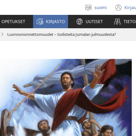
suomi
Kirja
Valitse
(av
kieli
uu
 OPETUKSET
KIRJASTO
UUTISET
TIETO
ikk
Luonnononnettomuudet – todisteita Jumalan julmuudesta?