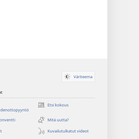
Väriteema
at
Etsi kokous
(avaa
ydenottopyyntö
uuden
ikkunan)
konventti
Mitä uutta?
t
Kuvailutulkatut videot