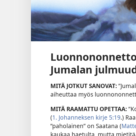
Luonnononnettom
Jumalan julmuud
MITÄ JOTKUT SANOVAT:
”Jumal
aiheuttaa myös luonnononnetto
MITÄ RAAMATTU OPETTAA:
”K
(
1. Johanneksen kirje 5:19
.) Ra
”paholainen” on Saatana (
Matte
kaukaa haetulta, mutta mietit