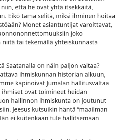
niin, että he ovat yhtä itsekkäitä,
än. Eikö tämä selitä, miksi ihminen hoitaa
töään? Monet asiantuntijat varoittavat,
a luonnononnettomuuksiin joko
 niitä tai tekemällä yhteiskunnasta
että Saatanalla on näin paljon valtaa?
attava ihmiskunnan historian alkuun,
me kapinoivat Jumalan hallitusvaltaa
t ihmiset ovat toimineet heidän
tuon hallinnon ihmiskunta on joutunut
siin. Jeesus kutsuikin häntä ”maailman
 Hän ei kuitenkaan tule hallitsemaan