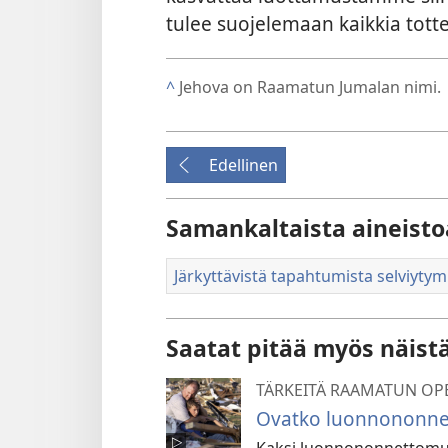
tulee suojelemaan kaikkia totte
^
Jehova on Raamatun Jumalan nimi.
Edellinen
Samankaltaista aineisto
Järkyttävistä tapahtumista selviyty
Saatat pitää myös näist
TÄRKEITÄ RAAMATUN OP
Ovatko luonnononne