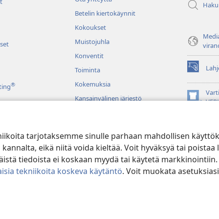
t
Haku
Betelin kiertokäynnit
Kokoukset
Media
Muistojuhla
set
viran
Konventit
Lahj
Toiminta
(avaa
uuden
Kokemuksia
®
ting
ikkunan)
Vart
Kansainvälinen järjestö
(avaa
VER
uuden
JW L
ikkunan)
niikoita tarjotaksemme sinulle parhaan mahdollisen käyttö
u raamatunluku
alta, eikä niitä voida kieltää. Voit hyväksyä tai poistaa l
stä tiedoista ei koskaan myydä tai käytetä markkinointiin.
isia tekniikoita koskeva käytäntö
. Voit muokata asetuksiasi
ible and Tract Society of Pennsylvania.
KÄYTTÖEHDOT
|
TIETOSUOJAKÄ