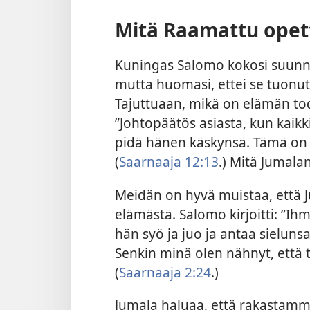
Mitä Raamattu opet
Kuningas Salomo kokosi suunn
mutta huomasi, ettei se tuonut
Tajuttuaan, mikä on elämän todel
”Johtopäätös asiasta, kun kaikk
pidä hänen käskynsä. Tämä on n
(
Saarnaaja 12:13
.) Mitä Jumala
Meidän on hyvä muistaa, että 
elämästä. Salomo kirjoitti:
”Ihm
hän syö ja juo ja antaa sielun
Senkin minä olen nähnyt, että 
(
Saarnaaja 2:24
.)
Jumala haluaa, että rakastam