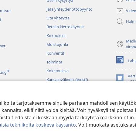
Usein kysyttyä
(avaa
uuden
Jätä yhteydenottopyyntö
Video
 kutsut
ikkunan)
Ota yhteyttä
t
Haku
Betelin kiertokäynnit
Kokoukset
Media
Muistojuhla
set
viran
Konventit
Lahj
Toiminta
(avaa
uuden
Kokemuksia
®
ting
ikkunan)
Vart
Kansainvälinen järjestö
(avaa
VER
uuden
JW L
ikkunan)
niikoita tarjotaksemme sinulle parhaan mahdollisen käyttö
u raamatunluku
alta, eikä niitä voida kieltää. Voit hyväksyä tai poistaa l
stä tiedoista ei koskaan myydä tai käytetä markkinointiin.
isia tekniikoita koskeva käytäntö
. Voit muokata asetuksiasi
ible and Tract Society of Pennsylvania.
KÄYTTÖEHDOT
|
TIETOSUOJAKÄ