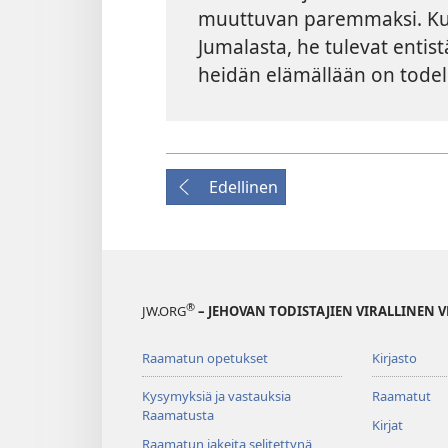
muuttuvan paremmaksi. Kun
Jumalasta, he tulevat entis
heidän elämällään on todell
Edellinen
®
JW.ORG
– JEHOVAN TODISTAJIEN VIRALLINEN 
Raamatun opetukset
Kirjasto
Kysymyksiä ja vastauksia
Raamatut
Raamatusta
Kirjat
Raamatun jakeita selitettynä