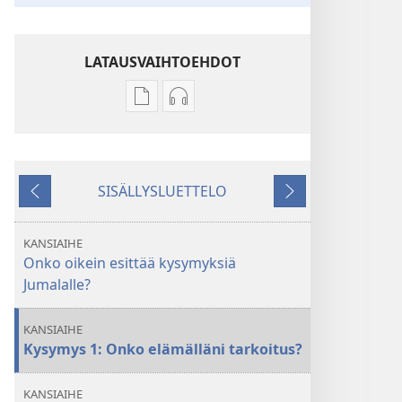
LATAUSVAIHTOEHDOT
Julkaisujen
Äänitteiden
latausvaihtoehdot
latausvaihtoehdot
VARTIOTORNI
VARTIOTORNI
Mitä
Mitä
SISÄLLYSLUETTELO
haluaisit
haluaisit
Edellinen
Seuraava
kysyä
kysyä
Jumalalta?
Jumalalta?
KANSIAIHE
Onko oikein esittää kysymyksiä
Jumalalle?
KANSIAIHE
Kysymys 1: Onko elämälläni tarkoitus?
KANSIAIHE