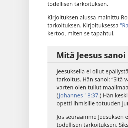
todellisen tarkoituksen.
Kirjoituksen alussa mainittu R
tarkoituksen. Kirjoituksessa
”R
kertoo, miten se tapahtui.
Mitä Jeesus sanoi
Jeesuksella ei ollut epäilys
tarkoitus. Hän sanoi: ”Sitä 
varten olen tullut maailmaan
(
Johannes 18:37
.) Hän kesk
opetti ihmisille totuuden J
Jos seuraamme Jeesuksen 
todellisen tarkoituksen. S