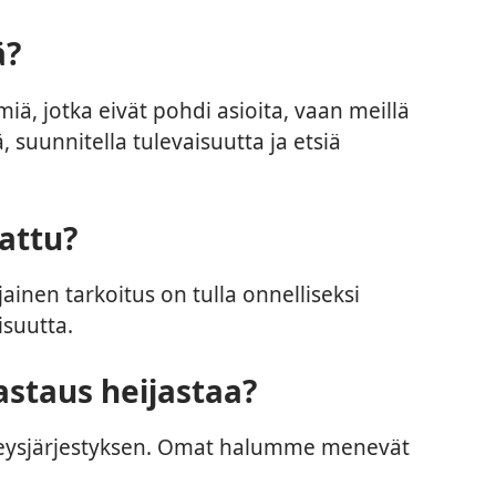
ä?
ä, jotka eivät pohdi asioita, vaan meillä
suunnitella tulevaisuutta ja etsiä
attu?
inen tarkoitus on tulla onnelliseksi
isuutta.
vastaus heijastaa?
eysjärjestyksen. Omat halumme menevät