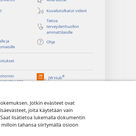
t
Kuvailutulkatut videot
Tietoa
terveydenhuollon
ammattilaisille
lle ja
Ohje
omaisille
oitukset
iotornin
®
JW Hub
(avaa
KKOKIRJASTO
uuden
®
ikkunan)
ibrary
Watchtower Library
kokemuksen. Jotkin evästeet ovat
isäevästeet, joita käytetään vain
 Saat lisätietoa lukemalla dokumentin
 milloin tahansa siirtymällä osioon
YTÄNTÖ
|
EVÄSTEASETUKSET