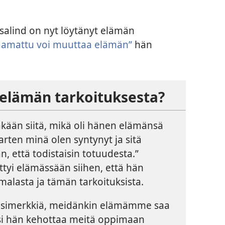
osalind on nyt löytänyt elämän
aamattu voi muuttaa elämän”
hän
 elämän tarkoituksesta?
täkään siitä, mikä oli hänen elämänsä
varten minä olen syntynyt ja sitä
, että todistaisin totuudesta.”
ittyi elämässään siihen, että hän
umalasta ja tämän tarkoituksista.
esimerkkiä, meidänkin elämämme saa
iksi hän kehottaa meitä oppimaan