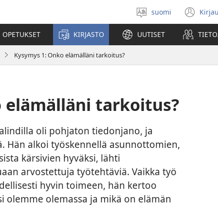
suomi
Kirja
Valitse
(av
kieli
uu
 OPETUKSET
KIRJASTO
UUTISET
TIETO
ikk
Kysymys 1: Onko elämälläni tarkoitus?
elämälläni tarkoitus?
indilla oli pohjaton tiedonjano, ja
iä. Hän alkoi työskennellä asunnottomien,
sta kärsivien hyväksi, lähti
aan arvostettuja työtehtäviä. Vaikka työ
udellisesti hyvin toimeen, hän kertoo
ksi olemme olemassa ja mikä on elämän