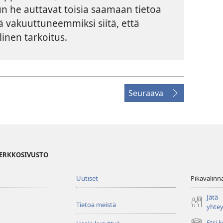
 he auttavat toisia saamaan tietoa
tä vakuuttuneemmiksi siitä, että
inen tarkoitus.
Seuraava
VERKKOSIVUSTO
Uutiset
Pikavalinn
Jätä
Tietoa meistä
yhte
Etsi 