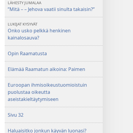
LÄHESTY JUMALAA
”Mitä – – Jehova vaatii sinulta takaisin?”
LUKIJAT KYSYVÄT
Onko usko pelkkä henkinen
kainalosauva?
Opin Raamatusta
Elämää Raamatun aikoina: Paimen
Euroopan ihmisoikeustuomioistuin
puolustaa oikeutta
aseistakieltäytymiseen
Sivu 32
Haluaisitko jonkun käyvän luonasi?