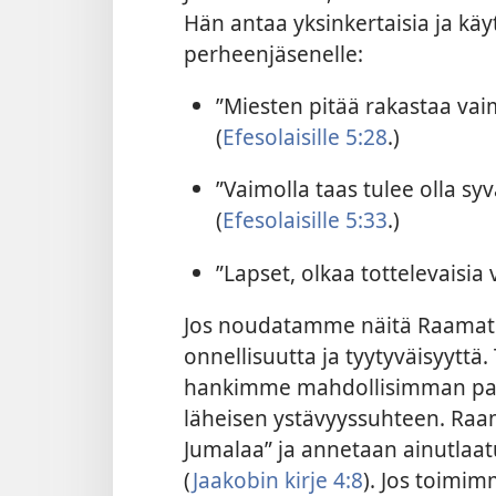
Hän antaa yksinkertaisia ja käy
perheenjäsenelle:
”Miesten pitää rakastaa va
(
Efesolaisille 5:28
.)
”Vaimolla taas tulee olla s
(
Efesolaisille 5:33
.)
”Lapset, olkaa tottelevaisia
Jos noudatamme näitä Raamat
onnellisuutta ja tyytyväisyyttä.
hankimme mahdollisimman palj
läheisen ystävyyssuhteen. Ra
Jumalaa” ja annetaan ainutlaatu
(
Jaakobin kirje 4:8
). Jos toim