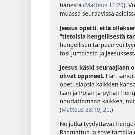
hänestä (
Matteus 11:29
). 
muassa seuraavissa asioiss
Jeesus opetti, että ollak
”tietoisia hengellisestä 
hengellisen tarpeen voi tyy
tosi Jumalasta ja Jeesuksest
Jeesus käski seuraajiaan o
olivat oppineet.
Hän sanoi:
opetuslapsia kaikkien kansa
Isän ja Pojan ja pyhän hen
noudattamaan kaikkea, mitä
(
Matteus 28:19, 20
.)
Ne jotka tyydyttävät hengel
Raamattua ja soveltamall