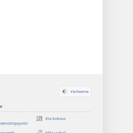
Väriteema
at
Etsi kokous
(avaa
ydenottopyyntö
uuden
ikkunan)
konventti
Mitä uutta?