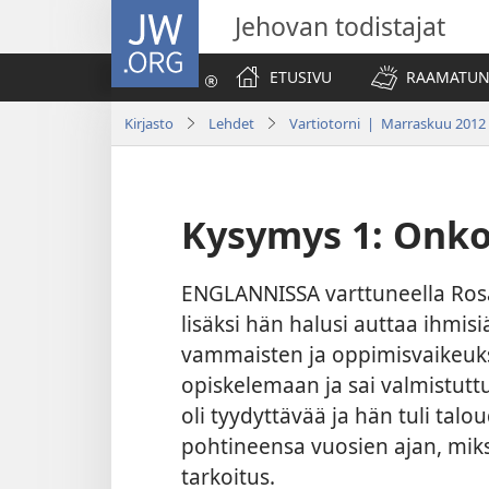
JW.ORG
Jehovan todistajat
ETUSIVU
RAAMATUN
Kirjasto
Lehdet
Vartiotorni | Marraskuu 2012
Kysymys 1: Onko 
ENGLANNISSA varttuneella Rosal
lisäksi hän halusi auttaa ihmis
vammaisten ja oppimisvaikeuksi
opiskelemaan ja sai valmistuttu
oli tyydyttävää ja hän tuli talo
pohtineensa vuosien ajan, mi
tarkoitus.