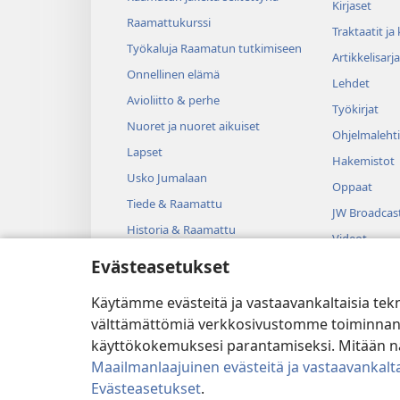
Kirjaset
Raamattukurssi
Traktaatit ja
Työkaluja Raamatun tutkimiseen
Artikkelisarja
Onnellinen elämä
Lehdet
Avioliitto & perhe
Työkirjat
Nuoret ja nuoret aikuiset
Ohjelmalehti
Lapset
Hakemistot
Usko Jumalaan
Oppaat
Tiede & Raamattu
JW Broadcas
Historia & Raamattu
Videot
Evästeasetukset
Musiikki
Kuunnelmat
Käytämme evästeitä ja vastaavankaltaisia tek
Dramatisoit
välttämättömiä verkkosivustomme toiminnan kann
käyttökokemuksesi parantamiseksi. Mitään näi
Maailmanlaajuinen evästeitä ja vastaavankalta
Evästeasetukset
.
Copyright
© 2026 Watch Tower B