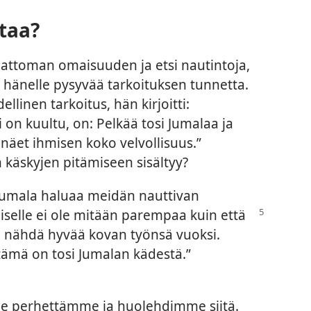
taa?
attoman omaisuuden ja etsi nautintoja,
 hänelle pysyvää tarkoituksen tunnetta.
linen tarkoitus, hän kirjoitti:
i on kuultu, on: Pelkää tosi Jumalaa ja
äet ihmisen koko velvollisuus.”
n käskyjen pitämiseen sisältyy?
Jumala haluaa meidän nauttivan
iselle ei ole mitään parempaa kuin että
sa nähdä hyvää kovan työnsä vuoksi.
tämä on tosi Jumalan kädestä.”
me perhettämme ja huolehdimme siitä.