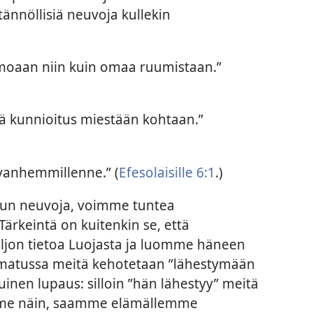
tännöllisiä neuvoja kullekin
imoaan niin kuin omaa ruumistaan.”
yvä kunnioitus miestään kohtaan.”
 vanhemmillenne.” (
Efesolaisille 6:1
.)
un neuvoja, voimme tuntea
 Tärkeintä on kuitenkin se, että
on tietoa Luojasta ja luomme häneen
amatussa meitä kehotetaan ”lähestymään
inen lupaus: silloin ”hän lähestyy” meitä
imme näin, saamme elämällemme