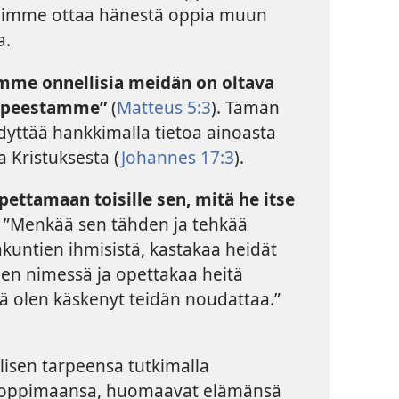
Voimme ottaa hänestä oppia muun
a.
semme onnellisia meidän on oltava
tarpeestamme”
(
Matteus 5:3
). Tämän
dyttää hankkimalla tietoa ainoasta
a Kristuksesta (
Johannes 17:3
).
pettamaan toisille sen, mitä he itse
 ”Menkää sen tähden ja tehkää
kuntien ihmisistä, kastakaa heidät
gen nimessä ja opettakaa heitä
 olen käskenyt teidän noudattaa.”
lisen tarpeensa tutkimalla
a oppimaansa, huomaavat elämänsä