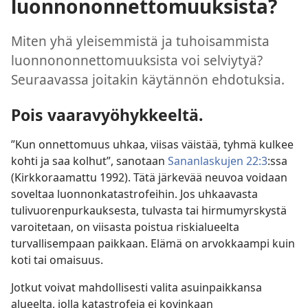
luonnononnettomuuksista?
Miten yhä yleisemmistä ja tuhoisammista
luonnononnettomuuksista voi selviytyä?
Seuraavassa joitakin käytännön ehdotuksia.
Pois vaaravyöhykkeeltä.
”Kun onnettomuus uhkaa, viisas väistää, tyhmä kulkee
kohti ja saa kolhut”, sanotaan
Sananlaskujen 22:3
:ssa
(Kirkkoraamattu 1992). Tätä järkevää neuvoa voidaan
soveltaa luonnonkatastrofeihin. Jos uhkaavasta
tulivuorenpurkauksesta, tulvasta tai hirmumyrskystä
varoitetaan, on viisasta poistua riskialueelta
turvallisempaan paikkaan. Elämä on arvokkaampi kuin
koti tai omaisuus.
Jotkut voivat mahdollisesti valita asuinpaikkansa
alueelta, jolla katastrofeja ei kovinkaan