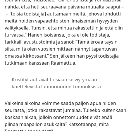
nähdä, että heti seuraavana päivänä muualta saapui –
– [toisia todistajia] auttamaan meitä. Jehova lohdutti
meitä noiden vapaaehtoisten ilmaiseman hyvyyden
välityksellä. Tunsin, että minua rakastettiin ja että olin
turvassa.” Hänen isoisänsä, joka ei ole todistaja,
tarkkaili avustustoimia ja sanoi: ”Tämä eroaa täysin
siitä, mitä olen vuosien mittaan nähnyt tapahtuvan
omassa kirkossani.” Sen jälkeen hän pyysi todistajia
tutkimaan kanssaan Raamattua.
Kristityt auttavat toisiaan selviytymään
koettelevista luonnononnettomuuksista.
Vaikeina aikoina voimme saada paljon apua niiden
seurasta, jotka rakastavat Jumalaa. Tuleeko kuitenkaan
koskaan aikaa, jolloin onnettomuudet eivät enää
piinaa maapallon asukkaita? Katsotaanpa, mitä