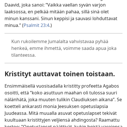
Daavid, joka sanoi: ”Vaikka vaellan syvän varjon
laaksossa, en pelkää mitään pahaa, sillä sinä olet
minun kanssani. Sinun keppisi ja sauvasi lohduttavat
minua.” (
Psalmit 23:4
.)
Kun rukoilemme Jumalalta vahvistavaa pyhää
henkeä, emme ihmettä, voimme saada apua joka
tilanteessa.
Kristityt auttavat toinen toistaan.
Ensimmäisellä vuosisadalla kristitty profeetta Agabos
osoitti, että ”koko asuttuun maahan oli tulossa suuri
nälänhätä, joka muuten tulikin Claudiuksen aikana”. Se
koetteli ankarasti monia Jeesuksen opetuslapsia
Juudeassa. Mitä muualla asuvat opetuslapset tekivät
kuultuaan kristittyjen veljiensä ahdingosta? Raamattu
kertoo: ”Opetuslapset päättivät, kukin heistä varojensa