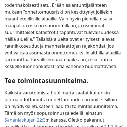
todennäköisesti satu. Erään asiantuntijalähteen
mukaan ”onnettomuusriski on keskittynyt joillekin
maantieteellisille alueille. Vain hyvin pienellä osalla
maapalloa riski on suurimmillaan, ja useimmat
suurimittaiset katastrofit tapahtuvat tulevaisuudessa
näillä alueilla.” Tällaisia alueita ovat erityisesti alavat
rannikkoseudut ja mannerlaattojen rajakohdat. Jos
voit välttää asumasta onnettomuuksille alttiilla alueilla
tai muuttaa turvallisempaan paikkaan, riski joutua
keskelle luonnonkatastrofia vähenee huomattavasti.
Tee toimintasuunnitelma.
Kaikista varotoimista huolimatta saatat kuitenkin
joutua odottamatta onnettomuuden armoille. Silloin
on hyödyksi etukäteen laadittu toimintasuunnitelma.
Tämä on myös sopusoinnussa edellä lainatun
Sananlaskujen 22:3
:n kanssa. Oletko pakannut
valmiiksi hätätilanteessa hyödylliset tarvikkeet?
1-2-3 of