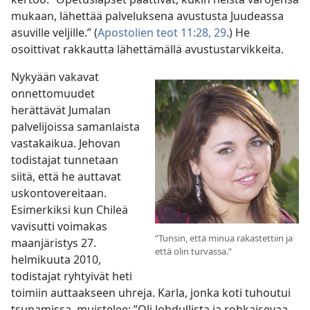
mukaan, lähettää palveluksena avustusta Juudeassa
asuville veljille.” (
Apostolien teot 11:28, 29
.) He
osoittivat rakkautta lähettämällä avustustarvikkeita.
Nykyään vakavat
onnettomuudet
herättävät Jumalan
palvelijoissa samanlaista
vastakaikua. Jehovan
todistajat tunnetaan
siitä, että he auttavat
uskontovereitaan.
Esimerkiksi kun Chileä
vavisutti voimakas
”Tunsin, että minua rakastettiin ja
maanjäristys 27.
että olin turvassa.”
helmikuuta 2010,
todistajat ryhtyivät heti
toimiin auttaakseen uhreja. Karla, jonka koti tuhoutui
tsunamissa, muistelee: ”Oli lohdullista ja rohkaisevaa