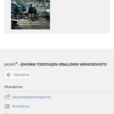
latausvaihtoehdot
latausvaihto
VARTIOTORNI
VARTIOTORN
Joulukuu 2011
Joulukuu 201
®
JW.ORG
– JEHOVAN TODISTAJIEN VIRALLINEN VERKKOSIVUSTO
Väriteema
Pikavalinnat
Jätä yhteydenottopyyntö
Etsi kokous
(avaa
uuden