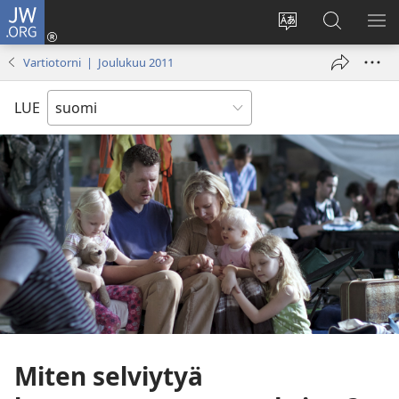
JW.ORG
Kirjaudu
(avaa
Vaihda
Hae
NÄ
uuden
sivuston
JW.ORG-
VA
Vartiotorni | Joulukuu 2011
ikkunan)
kieli
sivustolta
LUE
Miten selviytyä