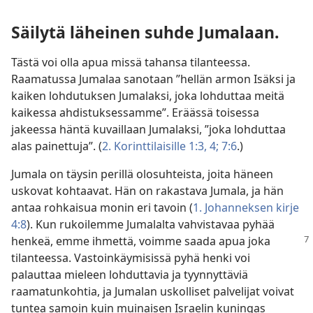
Säilytä läheinen suhde Jumalaan.
Tästä voi olla apua missä tahansa tilanteessa.
Raamatussa Jumalaa sanotaan ”hellän armon Isäksi ja
kaiken lohdutuksen Jumalaksi, joka lohduttaa meitä
kaikessa ahdistuksessamme”. Eräässä toisessa
jakeessa häntä kuvaillaan Jumalaksi, ”joka lohduttaa
alas painettuja”. (
2. Korinttilaisille 1:3, 4;
7:6
.)
Jumala on täysin perillä olosuhteista, joita häneen
uskovat kohtaavat. Hän on rakastava Jumala, ja hän
antaa rohkaisua monin eri tavoin (
1. Johanneksen kirje
4:8
). Kun rukoilemme Jumalalta vahvistavaa pyhää
henkeä, emme ihmettä, voimme saada apua joka
tilanteessa. Vastoinkäymisissä pyhä henki voi
palauttaa mieleen lohduttavia ja tyynnyttäviä
raamatunkohtia, ja Jumalan uskolliset palvelijat voivat
tuntea samoin kuin muinaisen Israelin kuningas