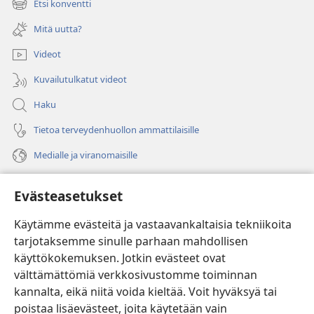
Etsi konventti
(avaa
ikkunan)
uuden
Mitä uutta?
ikkunan)
Videot
Kuvailutulkatut videot
Haku
Tietoa terveydenhuollon ammattilaisille
Medialle ja viranomaisille
Ohje
Evästeasetukset
Lahjoitukset
(avaa
Käytämme evästeitä ja vastaavankaltaisia tekniikoita
uuden
tarjotaksemme sinulle parhaan mahdollisen
ikkunan)
Vartiotornin VERKKOKIRJASTO
käyttökokemuksen. Jotkin evästeet ovat
(avaa
välttämättömiä verkkosivustomme toiminnan
uuden
®
JW Hub
ikkunan)
kannalta, eikä niitä voida kieltää. Voit hyväksyä tai
(avaa
uuden
poistaa lisäevästeet, joita käytetään vain