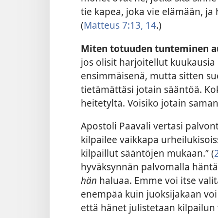
tie kapea, joka vie elämään, ja 
(
Matteus 7:13, 14
.)
Miten totuuden tunteminen a
jos olisit harjoitellut kuukausia
ensimmäisenä, mutta sitten suor
tietämättäsi jotain sääntöä. K
heitetyltä. Voisiko jotain sam
Apostoli Paavali vertasi palvonta
kilpailee vaikkapa urheilukisois
kilpaillut sääntöjen mukaan.” (
hyväksynnän palvomalla häntä ”
hän
haluaa. Emme voi itse val
enempää kuin juoksijakaan voi j
että hänet julistetaan kilpailun 