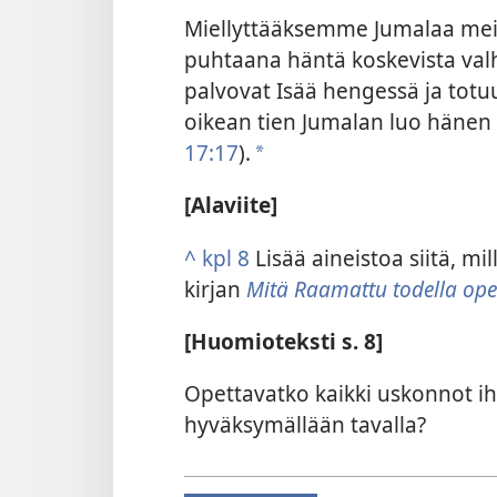
Miellyttääksemme Jumalaa mei
puhtaana häntä koskevista valhe
palvovat Isää hengessä ja totu
oikean tien Jumalan luo hänen
17:17
).
*
[Alaviite]
^
kpl 8
Lisää aineistoa siitä, m
kirjan
Mitä Raamattu todella op
[Huomioteksti s. 8]
Opettavatko kaikki uskonnot 
hyväksymällään tavalla?