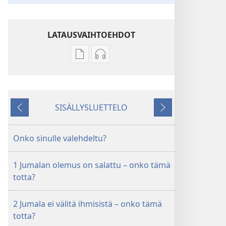
LATAUSVAIHTOEHDOT
Julkaisujen
Äänitteiden
latausvaihtoehdot
latausvaihtoehdot
VARTIOTORNI
VARTIOTORNI
Lokakuu 2011
Lokakuu 2011
SISÄLLYSLUETTELO
Edellinen
Seuraava
Onko sinulle valehdeltu?
1 Jumalan olemus on salattu – onko tämä
totta?
2 Jumala ei välitä ihmisistä – onko tämä
totta?