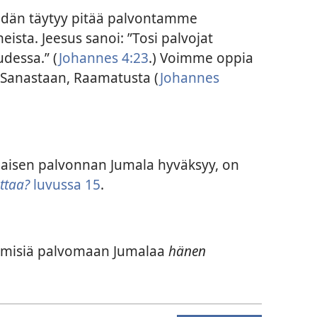
dän täytyy pitää palvontamme
ista. Jeesus sanoi: ”Tosi palvojat
udessa.” (
Johannes 4:23
.) Voimme oppia
 Sanastaan, Raamatusta (
Johannes
illaisen palvonnan Jumala hyväksyy, on
ettaa?
luvussa 15
.
ihmisiä palvomaan Jumalaa
hänen