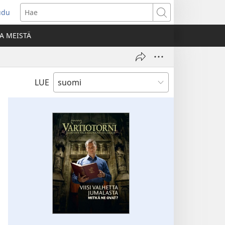
udu
aa
Hae
den
A MEISTÄ
unan)
LUE