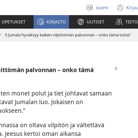
suomi
Kirja
Valitse
(av
kieli
uu
 OPETUKSET
KIRJASTO
UUTISET
TIETO
ikk
5 Jumala hyväksyy kaiken vilpittömän palvonnan – onko tämä totta?
pittömän palvonnan – onko tämä
uten monet polut ja tiet johtavat samaan
avat Jumalan luo. Jokaisen on
uokseen.”
nassa on oltava vilpitön ja vältettävä
a. Jeesus kertoi oman aikansa