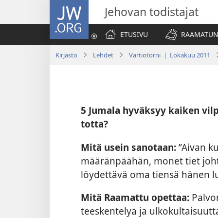
JW.ORG
Jehovan todistajat
ETUSIVU
RAAMATUN
Kirjasto
Lehdet
Vartiotorni | Lokakuu 2011
5
Jumala hyväksyy kaiken vil
totta?
Mitä usein sanotaan:
”Aivan k
määränpäähän, monet tiet joht
löydettävä oma tiensä hänen l
Mitä Raamattu opettaa:
Palvon
teeskentelyä ja ulkokultaisuutt