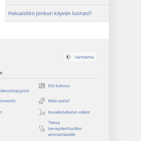
Haluaisitko jonkun käyvän luonasi?
Väriteema
at
Etsi kokous
(avaa
ydenottopyyntö
uuden
ikkunan)
konventti
Mitä uutta?
t
Kuvailutulkatut videot
Tietoa
terveydenhuollon
ammattilaisille