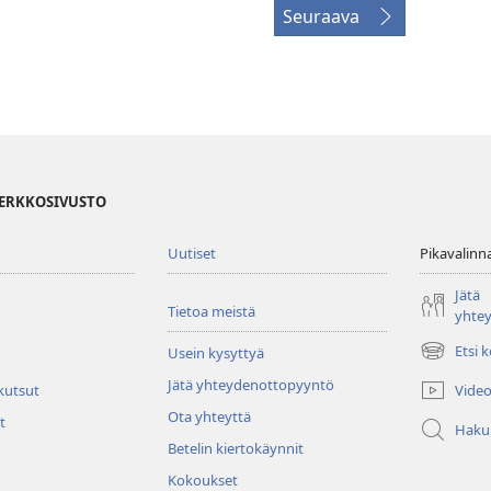
Seuraava
VERKKOSIVUSTO
Uutiset
Pikavalinn
Jätä
Tietoa meistä
yhte
Etsi 
Usein kysyttyä
(avaa
uuden
Jätä yhteydenottopyyntö
Video
 kutsut
ikkunan)
Ota yhteyttä
t
Haku
Betelin kiertokäynnit
Kokoukset