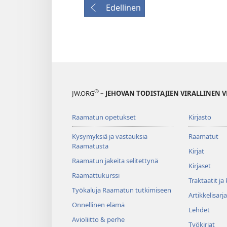
Edellinen
®
JW.ORG
– JEHOVAN TODISTAJIEN VIRALLINEN 
Raamatun opetukset
Kirjasto
Kysymyksiä ja vastauksia
Raamatut
Raamatusta
Kirjat
Raamatun jakeita selitettynä
Kirjaset
Raamattukurssi
Traktaatit ja
Työkaluja Raamatun tutkimiseen
Artikkelisarja
Onnellinen elämä
Lehdet
Avioliitto & perhe
Työkirjat