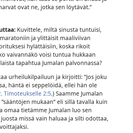
harvat ovat ne, jotka sen löytävät.”
uttaa:
Kuvittele, miltä sinusta tuntuisi,
 maratoniin ja ylittäisit maaliviivan
ituksesi hylättäisiin, koska rikoit
oko vaivannäkö voisi tuntua hukkaan
anlaista tapahtua Jumalan palvonnassa?
a urheilukilpailuun ja kirjoitti: ”Jos joku
sa, häntä ei seppelöidä, ellei hän ole
2. Timoteukselle 2:5
.) Saamme Jumalan
sääntöjen mukaan” eli sillä tavalla kuin
ita omaa tietämme Jumalan luo sen
uosta missä vain haluaa ja silti odottaa,
voittajaksi.