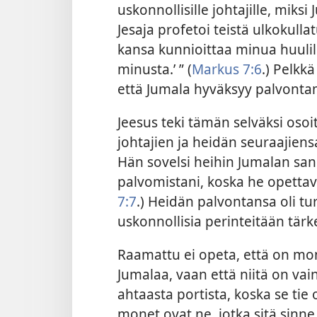
uskonnollisille johtajille, miksi
Jesaja profetoi teistä ulkokullat
kansa kunnioittaa minua huuli
minusta.’ ” (
Markus 7:6
.) Pelkkä
että Jumala hyväksyy palvont
Jeesus teki tämän selväksi oso
johtajien ja heidän seuraajiens
Hän sovelsi heihin Jumalan san
palvomistani, koska he opettav
7:7
.) Heidän palvontansa oli tu
uskonnollisia perinteitään tär
Raamattu ei opeta, että on mon
Jumalaa, vaan että niitä on vai
ahtaasta portista, koska se tie 
monet ovat ne, jotka sitä sinne