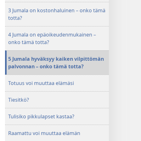
3 Jumala on kostonhaluinen – onko tämä
totta?
4 Jumala on epäoikeudenmukainen –
onko tämä totta?
5 Jumala hyväksyy kaiken vilpittömän
palvonnan – onko tämä totta?
Totuus voi muuttaa elämäsi
Tiesitkö?
Tulisiko pikkulapset kastaa?
Raamattu voi muuttaa elämän