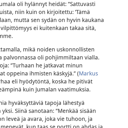
 Jumala oli hylännyt heidät: ”Sattuvasti
uista, niin kuin on kirjoitettu: ’Tämä
llaan, mutta sen sydän on hyvin kaukana
 vilpittömyys ei kuitenkaan takaa sitä,
amme.
ittamalla, mikä noiden uskonnollisten
a palvonnassa oli pohjimmiltaan vialla.
oja: ”Turhaan he jatkavat minun
at oppeina ihmisten käskyjä.” (
Markus
rhaa eli hyödytöntä, koska he pitivät
keämpinä kuin Jumalan vaatimuksia.
ia hyväksyttäviä tapoja lähestyä
n yksi. Siinä sanotaan: ”Menkää sisään
on leveä ja avara, joka vie tuhoon, ja
 menevät, kun taas se portti on ahdas ja