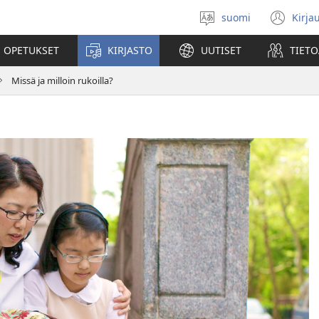
suomi
Kirja
Valitse
(av
kieli
uu
 OPETUKSET
KIRJASTO
UUTISET
TIETO
ikk
Missä ja milloin rukoilla?