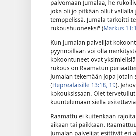
palvomaan Jumalaa, he rukoiliv
joka oli jo pitkään ollut vallal
temppelissä. Jumala tarkoitti 
rukoushuoneeksi” (
Markus 11:
Kun Jumalan palvelijat kokoont
pyynnöillään voi olla merkityst
kokoontuneet ovat yksimielisiä 
rukous on Raamatun periaatte
Jumalan tekemään jopa jotain s
(
Heprealaisille 13:18, 19
). Jeho
kokouksissaan. Olet tervetullu
kuuntelemaan siellä esitettäviä
Raamattu ei kuitenkaan rajoit
aikaan tai paikkaan. Raamattuu
Jumalan palvelijat esittivät eri 