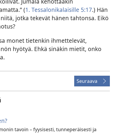
ukoilivat. Jumala kehottaakin
amatta.” (
1. Tessalonikalaisille 5:17
.) Hän
niitä, jotka tekevät hänen tahtonsa. Eikö
hotus?
a monet tietenkin ihmettelevät,
nön hyötyä. Ehkä sinäkin mietit, onko
a.
Seuraava
ä
en?
nin tavoin – fyysisesti, tunneperäisesti ja