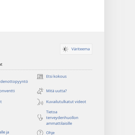
Väriteema
at
Etsi kokous
(avaa
ydenottopyyntö
uuden
ikkunan)
konventti
Mitä uutta?
t
Kuvailutulkatut videot
Tietoa
terveydenhuollon
ammattilaisille
lle ja
Ohje