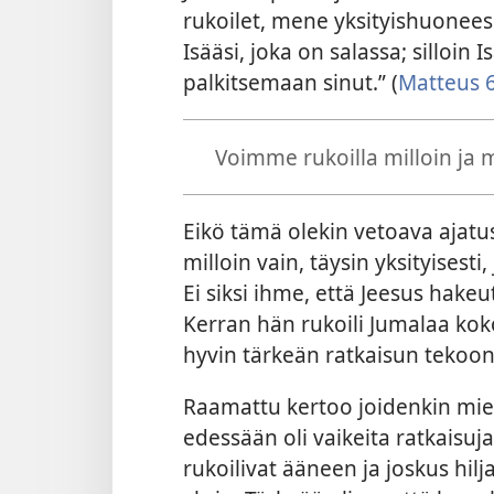
rukoilet, mene yksityishuoneese
Isääsi, joka on salassa; silloin I
palkitsemaan sinut.” (
Matteus 6
Voimme rukoilla milloin ja m
Eikö tämä olekin vetoava ajatu
milloin vain, täysin yksityisesti
Ei siksi ihme, että Jeesus hake
Kerran hän rukoili Jumalaa koko
hyvin tärkeän ratkaisun tekoon
Raamattu kertoo joidenkin mies
edessään oli vaikeita ratkaisuja
rukoilivat ääneen ja joskus hilj