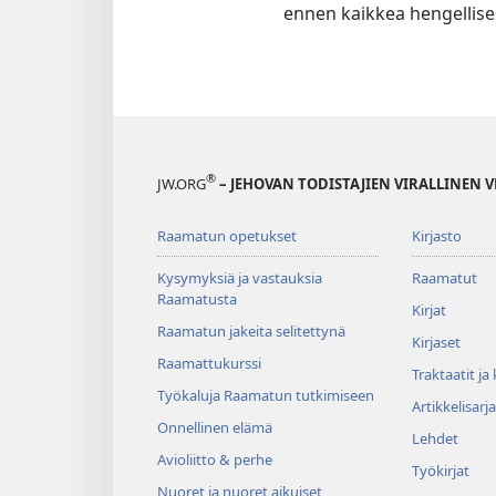
ennen kaikkea hengellises
®
JW.ORG
– JEHOVAN TODISTAJIEN VIRALLINEN 
Raamatun opetukset
Kirjasto
Kysymyksiä ja vastauksia
Raamatut
Raamatusta
Kirjat
Raamatun jakeita selitettynä
Kirjaset
Raamattukurssi
Traktaatit ja
Työkaluja Raamatun tutkimiseen
Artikkelisarja
Onnellinen elämä
Lehdet
Avioliitto & perhe
Työkirjat
Nuoret ja nuoret aikuiset