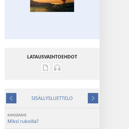
LATAUSVAIHTOEHDOT
Julkaisujen
Äänitteiden
latausvaihtoehdot
latausvaihtoehdot
VARTIOTORNI
VARTIOTORNI
Lokakuu 2010
Lokakuu 2010
SISÄLLYSLUETTELO
Edellinen
Seuraava
KANSIAIHE
Miksi rukoilla?