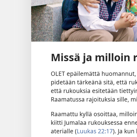
Missä ja milloin 
OLET epäilemättä huomannut, 
pidetään tärkeänä sitä, että ru
että rukouksia esitetään tietty
Raamatussa rajoituksia sille, mis
Raamattu kyllä osoittaa, milloi
kiitti Jumalaa rukouksessa enn
aterialle (
Luukas 22:17
). Ja ku