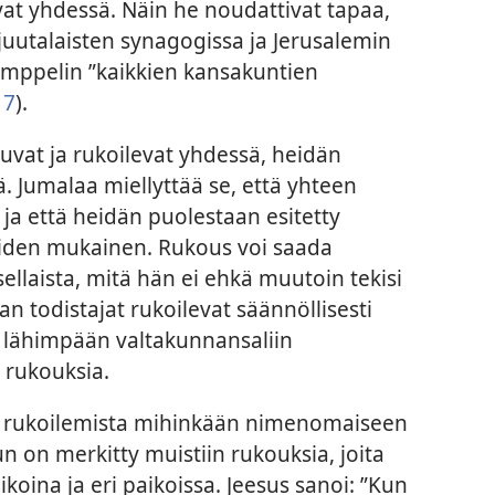
at yhdessä. Näin he noudattivat tapaa,
la juutalaisten synagogissa ja Jerusalemin
temppelin ”kaikkien kansakuntien
17
).
uvat ja rukoilevat yhdessä, heidän
ä. Jumalaa miellyttää se, että yhteen
ja että heidän puolestaan esitetty
iden mukainen. Rukous voi saada
ellaista, mitä hän ei ehkä muutoin tekisi
van todistajat rukoilevat säännöllisesti
t lähimpään valtakunnansaliin
 rukouksia.
a rukoilemista mihinkään nimenomaiseen
n on merkitty muistiin rukouksia, joita
aikoina ja eri paikoissa. Jeesus sanoi: ”Kun