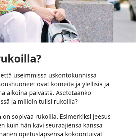
rukoilla?
että useimmissa uskontokunnissa
koushuoneet ovat komeita ja ylellisiä ja
inä aikoina päivästä. Asetetaanko
sä ja milloin tulisi rukoilla?
n on sopivaa rukoilla. Esimerkiksi Jeesus
en kuin hän kävi seuraajiensa kanssa
n hänen opetuslapsensa kokoontuivat