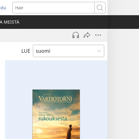
udu
aa
Hae
den
A MEISTÄ
unan)
LUE