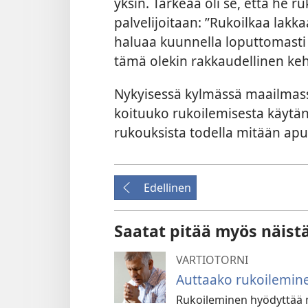
yksin. Tärkeää oli se, että he r
palvelijoitaan: ”Rukoilkaa lakka
haluaa kuunnella loputtomasti 
tämä olekin rakkaudellinen ke
Nykyisessä kylmässä maailmass
koituuko rukoilemisesta käytän
rukouksista todella mitään apu
Edellinen
Saatat pitää myös näist
VARTIOTORNI
Auttaako rukoilemin
Rukoileminen hyödyttää mo