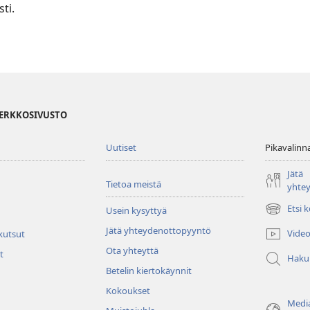
ti.
VERKKOSIVUSTO
Uutiset
Pikavalinn
Jätä
Tietoa meistä
yhte
Etsi 
Usein kysyttyä
(avaa
uuden
Jätä yhteydenottopyyntö
Video
 kutsut
ikkunan)
Ota yhteyttä
t
Haku
Betelin kiertokäynnit
Kokoukset
Media