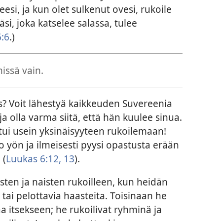
esi, ja kun olet sulkenut ovesi, rukoile
säsi, joka katselee salassa, tulee
:6
.)
issä vain.
s? Voit lähestyä kaikkeuden Suvereenia
, ja olla varma siitä, että hän kuulee sinua.
utui usein yksinäisyyteen rukoilemaan!
 yön ja ilmeisesti pyysi opastusta erään
 (
Luukas 6:12, 13
).
ten ja naisten rukoilleen, kun heidän
 tai pelottavia haasteita. Toisinaan he
aa itsekseen; he rukoilivat ryhminä ja