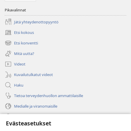
Pikavalinnat
Jätä yhteydenottopyyntö
Etsi kokous
(avaa
uuden
Etsi konventti
(avaa
ikkunan)
uuden
Mitä uutta?
ikkunan)
Videot
Kuvailutulkatut videot
Haku
Tietoa terveydenhuollon ammattilaisille
Medialle ja viranomaisille
Ohje
Evästeasetukset