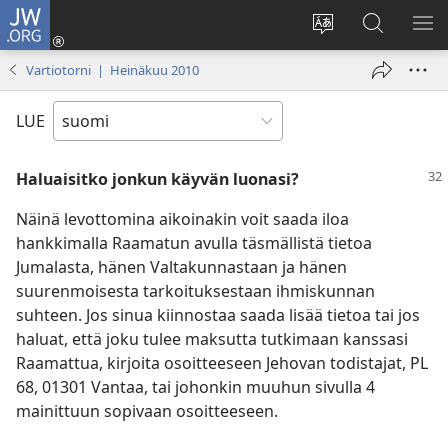
JW.ORG
Kirjaudu
(avaa
Vaihda
Hae
NÄ
uuden
sivuston
JW.ORG-
VA
Vartiotorni | Heinäkuu 2010
ikkunan)
kieli
sivustolta
LUE
Haluaisitko jonkun käyvän luonasi?
Näinä levottomina aikoinakin voit saada iloa
hankkimalla Raamatun avulla täsmällistä tietoa
Jumalasta, hänen Valtakunnastaan ja hänen
suurenmoisesta tarkoituksestaan ihmiskunnan
suhteen. Jos sinua kiinnostaa saada lisää tietoa tai jos
haluat, että joku tulee maksutta tutkimaan kanssasi
Raamattua, kirjoita osoitteeseen Jehovan todistajat, PL
68, 01301 Vantaa, tai johonkin muuhun sivulla 4
mainittuun sopivaan osoitteeseen.