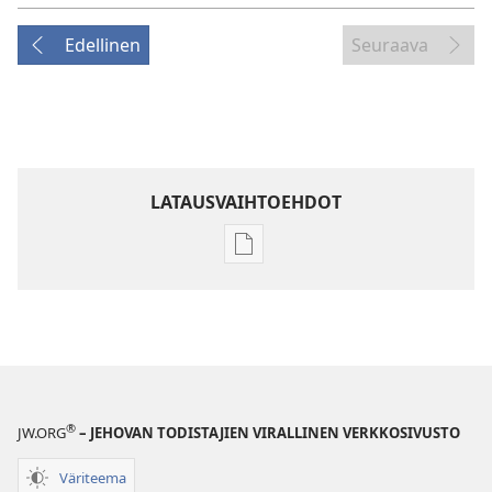
Edellinen
Seuraava
LATAUSVAIHTOEHDOT
Julkaisujen
latausvaihtoehdot
VARTIOTORNI
Heinäkuu 2010
®
JW.ORG
– JEHOVAN TODISTAJIEN VIRALLINEN VERKKOSIVUSTO
Väriteema