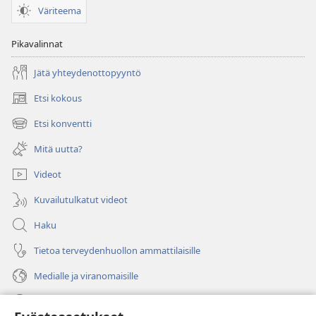
Väriteema
Pikavalinnat
Jätä yhteydenottopyyntö
Etsi kokous
(avaa
uuden
Etsi konventti
(avaa
ikkunan)
uuden
Mitä uutta?
ikkunan)
Videot
Kuvailutulkatut videot
Haku
Tietoa terveydenhuollon ammattilaisille
Medialle ja viranomaisille
Ohje