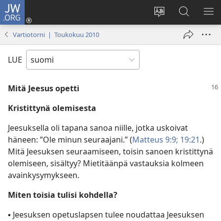
JW.ORG
Kirjaudu
(avaa
Vaihda
Hae
NÄ
uuden
sivuston
JW.ORG-
VA
Vartiotorni | Toukokuu 2010
ikkunan)
kieli
sivustolta
LUE
Mitä Jeesus opetti
Kristittynä olemisesta
Jeesuksella oli tapana sanoa niille, jotka uskoivat
häneen: ”Ole minun seuraajani.” (
Matteus 9:9;
19:21
.)
Mitä Jeesuksen seuraamiseen, toisin sanoen kristittynä
olemiseen, sisältyy? Mietitäänpä vastauksia kolmeen
avainkysymykseen.
Miten toisia tulisi kohdella?
▪ Jeesuksen opetuslapsen tulee noudattaa Jeesuksen