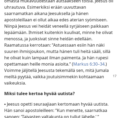
omasta mukavuudestaan auttaakseen toisia. Jeesus oli
uhrautuva. Esimerkiksi erään uuvuttavan
saarnamatkan aikana Jeesuksella ja hänen
apostoleillaan ei ollut aikaa edes aterian syömiseen.
Niinpä Jeesus vei heidät veneellä syrjäiseen paikkaan
lepäämään. Ihmiset kuitenkin kuulivat, minne he olivat
menossa, ja juoksivat sinne heidän edellään.
Raamatussa kerrotaan: ”Astuessaan esiin hän näki
suuren ihmisjoukon, mutta hänen tuli heitä sääli, sillä
he olivat kuin lampaat ilman paimenta. Ja hän rupesi
opettamaan heille monia asioita.” (
Markus 6:30–34
.)
Voimme jäljitellä Jeesusta tekemällä sen, mitä Jumala
meiltä
pyytää, vaikka joutuisimmekin kohtaamaan
vaikeuksia.
Miksi tulee kertoa hyvää uutista?
▪ Jeesus opetti seuraajiaan kertomaan hyvää uutista.
Hän sanoi apostoleilleen: ”Kun menette, saarnatkaa
sanoen: ’Taivasten valtakunta on tullut lähelle.’ ”