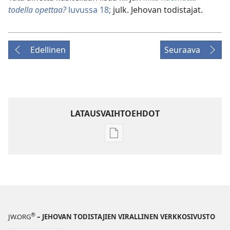
todella opettaa?
luvussa 18;
julk. Jehovan todistajat.
Edellinen
Seuraava
LATAUSVAIHTOEHDOT
Julkaisujen
latausvaihtoehdot
VARTIOTORNI
Toukokuu 2010
®
JW.ORG
– JEHOVAN TODISTAJIEN VIRALLINEN VERKKOSIVUSTO