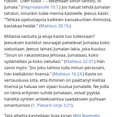
rukoili: ”Olen tullut – – tekemään sinun tahtosi, oi
Jumala.” (
Heprealaisille 10:7
.) Jos haluat tehdä Jumalan
tahdon, sinunkin tulee mennä kasteelle. Jeesus käski:
”Tehkää opetuslapsia kaikkien kansakuntien ihmisistä,
kastakaa heidät.” (
Matteus 28:19
.)
Millaisia vastuita ja etuja kaste tuo tullessaan?
Jeesuksen kastetut seuraajat palvelevat Jumalaa koko
sielustaan. Jeesus lainasi Jumalan lakia, joka kuuluu:
”Sinun on rakastettava Jehovaa, Jumalaasi, koko
sydämelläsi ja koko sielullasi.” (
Matteus 22:37
.) Hän
sanoi myös: ”Jos joku tahtoo tulla minun perässäni,
hän kieltäköön itsensä.” (
Matteus 16:24
.) Kaste on
vertauskuva siitä, että ihminen on päättänyt kieltää
itsensä ja haluaa sen sijaan kuulua Jumalalle. Ne joilla
on tämä erityinen suhde Jumalaan, voivat pyytää
häneltä syntien anteeksiantoa saadakseen puhtaan
omantunnon (
1. Pietarin kirje 3:21
).
Tätä aihetta käsitellään lisää kirjan
Mitä Raamattu