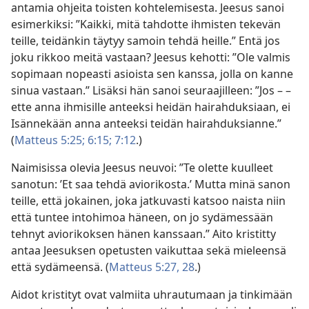
antamia ohjeita toisten kohtelemisesta. Jeesus sanoi
esimerkiksi: ”Kaikki, mitä tahdotte ihmisten tekevän
teille, teidänkin täytyy samoin tehdä heille.” Entä jos
joku rikkoo meitä vastaan? Jeesus kehotti: ”Ole valmis
sopimaan nopeasti asioista sen kanssa, jolla on kanne
sinua vastaan.” Lisäksi hän sanoi seuraajilleen: ”Jos – –
ette anna ihmisille anteeksi heidän hairahduksiaan, ei
Isännekään anna anteeksi teidän hairahduksianne.”
(
Matteus 5:25;
6:15;
7:12
.)
Naimisissa olevia Jeesus neuvoi: ”Te olette kuulleet
sanotun: ’Et saa tehdä aviorikosta.’ Mutta minä sanon
teille, että jokainen, joka jatkuvasti katsoo naista niin
että tuntee intohimoa häneen, on jo sydämessään
tehnyt aviorikoksen hänen kanssaan.” Aito kristitty
antaa Jeesuksen opetusten vaikuttaa sekä mieleensä
että sydämeensä. (
Matteus 5:27, 28
.)
Aidot kristityt ovat valmiita uhrautumaan ja tinkimään