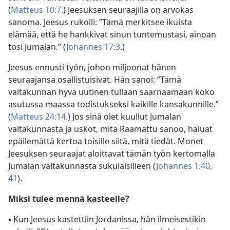
(
Matteus 10:7
.) Jeesuksen seuraajilla on arvokas
sanoma. Jeesus rukoili: ”Tämä merkitsee ikuista
elämää, että he hankkivat sinun tuntemustasi, ainoan
tosi Jumalan.” (
Johannes 17:3
.)
Jeesus ennusti työn, johon miljoonat hänen
seuraajansa osallistuisivat. Hän sanoi: ”Tämä
valtakunnan hyvä uutinen tullaan saarnaamaan koko
asutussa maassa todistukseksi kaikille kansakunnille.”
(
Matteus 24:14
.) Jos sinä olet kuullut Jumalan
valtakunnasta ja uskot, mitä Raamattu sanoo, haluat
epäilemättä kertoa toisille siitä, mitä tiedät. Monet
Jeesuksen seuraajat aloittavat tämän työn kertomalla
Jumalan valtakunnasta sukulaisilleen (
Johannes 1:40,
41
).
Miksi tulee mennä kasteelle?
▪ Kun Jeesus kastettiin Jordanissa, hän ilmeisestikin