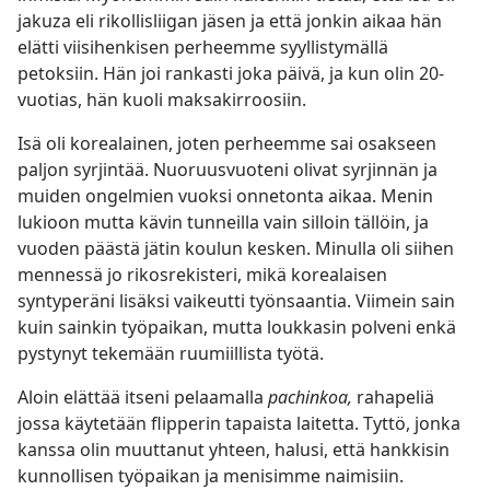
jakuza eli rikollisliigan jäsen ja että jonkin aikaa hän
elätti viisihenkisen perheemme syyllistymällä
petoksiin. Hän joi rankasti joka päivä, ja kun olin 20-
vuotias, hän kuoli maksakirroosiin.
Isä oli korealainen, joten perheemme sai osakseen
paljon syrjintää. Nuoruusvuoteni olivat syrjinnän ja
muiden ongelmien vuoksi onnetonta aikaa. Menin
lukioon mutta kävin tunneilla vain silloin tällöin, ja
vuoden päästä jätin koulun kesken. Minulla oli siihen
mennessä jo rikosrekisteri, mikä korealaisen
syntyperäni lisäksi vaikeutti työnsaantia. Viimein sain
kuin sainkin työpaikan, mutta loukkasin polveni enkä
pystynyt tekemään ruumiillista työtä.
Aloin elättää itseni pelaamalla
pachinkoa,
rahapeliä
jossa käytetään flipperin tapaista laitetta. Tyttö, jonka
kanssa olin muuttanut yhteen, halusi, että hankkisin
kunnollisen työpaikan ja menisimme naimisiin.