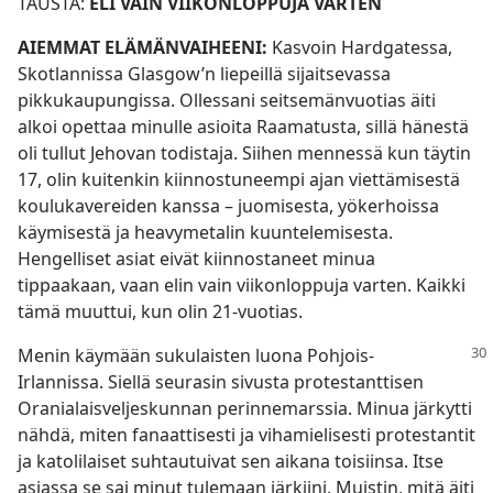
TAUSTA:
ELI VAIN VIIKONLOPPUJA VARTEN
AIEMMAT ELÄMÄNVAIHEENI:
Kasvoin Hardgatessa,
Skotlannissa Glasgow’n liepeillä sijaitsevassa
pikkukaupungissa. Ollessani seitsemänvuotias äiti
alkoi opettaa minulle asioita Raamatusta, sillä hänestä
oli tullut Jehovan todistaja. Siihen mennessä kun täytin
17, olin kuitenkin kiinnostuneempi ajan viettämisestä
koulukavereiden kanssa – juomisesta, yökerhoissa
käymisestä ja heavymetalin kuuntelemisesta.
Hengelliset asiat eivät kiinnostaneet minua
tippaakaan, vaan elin vain viikonloppuja varten. Kaikki
tämä muuttui, kun olin 21-vuotias.
Menin käymään sukulaisten luona
Pohjois-
Irlannissa. Siellä seurasin sivusta protestanttisen
Oranialaisveljeskunnan perinnemarssia. Minua järkytti
nähdä, miten fanaattisesti ja vihamielisesti protestantit
ja katolilaiset suhtautuivat sen aikana toisiinsa. Itse
asiassa se sai minut tulemaan järkiini. Muistin, mitä äiti