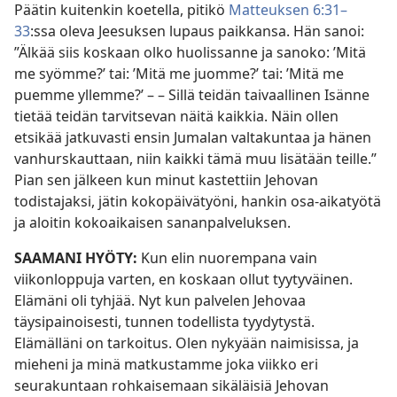
Päätin kuitenkin koetella, pitikö
Matteuksen 6:31–
33
:ssa oleva Jeesuksen lupaus paikkansa. Hän sanoi:
”Älkää siis koskaan olko huolissanne ja sanoko: ’Mitä
me syömme?’ tai: ’Mitä me juomme?’ tai: ’Mitä me
puemme yllemme?’ – – Sillä teidän taivaallinen Isänne
tietää teidän tarvitsevan näitä kaikkia. Näin ollen
etsikää jatkuvasti ensin Jumalan valtakuntaa ja hänen
vanhurskauttaan, niin kaikki tämä muu lisätään teille.”
Pian sen jälkeen kun minut kastettiin Jehovan
todistajaksi, jätin kokopäivätyöni, hankin osa-aikatyötä
ja aloitin kokoaikaisen sananpalveluksen.
SAAMANI HYÖTY:
Kun elin nuorempana vain
viikonloppuja varten, en koskaan ollut tyytyväinen.
Elämäni oli tyhjää. Nyt kun palvelen Jehovaa
täysipainoisesti, tunnen todellista tyydytystä.
Elämälläni on tarkoitus. Olen nykyään naimisissa, ja
mieheni ja minä matkustamme joka viikko eri
seurakuntaan rohkaisemaan sikäläisiä Jehovan