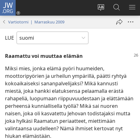
JW.ORG
Kirjaudu
(avaa
Vaihda
Hae
NÄ
uuden
sivuston
JW.ORG-
VA
Vartiotorni | Marraskuu 2009
ikkunan)
kieli
sivustolta
LUE
Raamattu voi muuttaa elämän
Miksi mies, jonka elämä pyöri huumeiden,
moottoripyörien ja urheilun ympärillä, päätti ryhtyä
kokoaikaiseksi sananpalvelijaksi? Mikä kannusti
miestä, joka hankki elatuksensa pelaamalla erästä
rahapeliä, luopumaan riippuvuudestaan ja elättämään
perheensä kunniallisella työllä? Mikä sai nuoren
naisen, joka oli kasvatettu Jehovan todistajaksi mutta
joka hylkäsi Raamatun periaatteet, miettimään
valintaansa uudelleen? Nämä ihmiset kertovat nyt
hiukan elämästään.