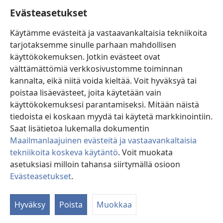
Ohje
Evästeasetukset
Lahjoitukset
(avaa
Käytämme evästeitä ja vastaavankaltaisia tekniikoita
uuden
tarjotaksemme sinulle parhaan mahdollisen
ikkunan)
Vartiotornin VERKKOKIRJASTO
käyttökokemuksen. Jotkin evästeet ovat
(avaa
välttämättömiä verkkosivustomme toiminnan
uuden
®
JW Hub
ikkunan)
kannalta, eikä niitä voida kieltää. Voit hyväksyä tai
(avaa
uuden
poistaa lisäevästeet, joita käytetään vain
®
JW Library
ikkunan)
käyttökokemuksesi parantamiseksi. Mitään näistä
tiedoista ei koskaan myydä tai käytetä markkinointiin.
Watchtower Library
Saat lisätietoa lukemalla dokumentin
Maailmanlaajuinen evästeitä ja vastaavankaltaisia
tekniikoita koskeva käytäntö
. Voit muokata
asetuksiasi milloin tahansa siirtymällä osioon
Copyright
© 2026 Watch Tower Bible and Tract Society of Pennsylvania.
Evästeasetukset
.
Nä
KÄYTTÖEHDOT
|
TIETOSUOJAKÄYTÄNTÖ
|
EVÄSTEASETUKSET
si
Hyväksy
Poista
Muokkaa