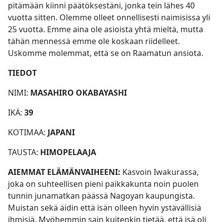
pitämään kiinni päätöksestäni, jonka tein lähes 40
vuotta sitten. Olemme olleet onnellisesti naimisissa yli
25 vuotta. Emme aina ole asioista yhtä mieltä, mutta
tähän mennessä emme ole koskaan riidelleet.
Uskomme molemmat, että se on Raamatun ansiota.
TIEDOT
NIMI:
MASAHIRO OKABAYASHI
IKÄ:
39
KOTIMAA:
JAPANI
TAUSTA:
HIMOPELAAJA
AIEMMAT ELÄMÄNVAIHEENI:
Kasvoin Iwakurassa,
joka on suhteellisen pieni paikkakunta noin puolen
tunnin junamatkan päässä Nagoyan kaupungista.
Muistan sekä äidin että isän olleen hyvin ystävällisiä
ihmisiä. Myöhemmin sain kuitenkin tietää, että isä oli