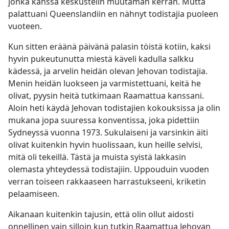
jonka kanssa keskustelin muutaman kerran. Mutta
palattuani Queenslandiin en nähnyt todistajia puoleen
vuoteen.
Kun sitten eräänä päivänä palasin töistä kotiin, kaksi
hyvin pukeutunutta miestä käveli kadulla salkku
kädessä, ja arvelin heidän olevan Jehovan todistajia.
Menin heidän luokseen ja varmistettuani, keitä he
olivat, pyysin heitä tutkimaan Raamattua kanssani.
Aloin heti käydä Jehovan todistajien kokouksissa ja olin
mukana jopa suuressa konventissa, joka pidettiin
Sydneyssä vuonna 1973. Sukulaiseni ja varsinkin äiti
olivat kuitenkin hyvin huolissaan, kun heille selvisi,
mitä oli tekeillä. Tästä ja muista syistä lakkasin
olemasta yhteydessä todistajiin. Uppouduin vuoden
verran toiseen rakkaaseen harrastukseeni, kriketin
pelaamiseen.
Aikanaan kuitenkin tajusin, että olin ollut aidosti
onnellinen vain silloin kun tutkin Raamattua Jehovan