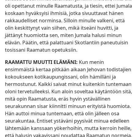
oli opettanut minulle Raamatusta, ja tiesin, ettei Jumala
koskaan hyväksyisi ihmisiä, jotka sivuuttavat hänen
rakkaudelliset norminsa. Silloin minulle valkeni, että
olin keskittynyt vain siihen, mikä itseäni huvitti, ja
jättänyt huomiotta sen, miten Jumala halusi minun
elävän. Päätin, että palattuani Skotlantiin paneutuisin
tosissani Raamatun opetuksiin.
RAAMATTU MUUTTI ELÄMÄNI:
Kun menin
ensimmäistä kertaa pitkään aikaan Jehovan todistajien
kokoukseen kotikaupungissani, olin hämilläni ja
hermostunut. Kaikki saivat minut kuitenkin tuntemaan
oloni tervetulleeksi. Kun aloin soveltaa käytäntöön sitä,
mitä opin Raamatusta, eräs hyvin ystävällinen
seurakunnan sisar kiinnitti minuun erityistä huomiota.
Hän auttoi minua tuntemaan, että olin jälleen osa
seurakuntaa. Entiset ystäväni pyysivät minua edelleen
lähtemään kanssaan yökerhoihin, mutta kerroin heille,
että halusin vakavissani noudattaa Raamatun normeja.