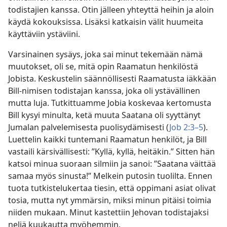
todistajien kanssa. Otin jälleen yhteyttä heihin ja aloin
käydä kokouksissa. Lisäksi katkaisin välit huumeita
käyttäviin ystäviini.
Varsinainen sysäys, joka sai minut tekemään nämä
muutokset, oli se, mitä opin Raamatun henkilöstä
Jobista. Keskustelin säännöllisesti Raamatusta iäkkään
Bill-nimisen todistajan kanssa, joka oli ystävällinen
mutta luja. Tutkittuamme Jobia koskevaa kertomusta
Bill kysyi minulta, ketä muuta Saatana oli syyttänyt
Jumalan palvelemisesta puolisydämisesti (
Job 2:3–5
).
Luettelin kaikki tuntemani Raamatun henkilöt, ja Bill
vastaili kärsivällisesti: ”Kyllä, kyllä, heitäkin.” Sitten hän
katsoi minua suoraan silmiin ja sanoi: ”Saatana väittää
samaa myös sinusta!” Melkein putosin tuolilta. Ennen
tuota tutkistelukertaa tiesin, että oppimani asiat olivat
tosia, mutta nyt ymmärsin, miksi minun pitäisi toimia
niiden mukaan. Minut kastettiin Jehovan todistajaksi
neljä kuukautta myöhemmin.