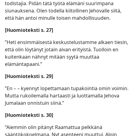
todistajia. Pidän tätä työtä elämäni suurimpana
siunauksena. Olen todella kiitollinen Jehovalle siitä,
että hän antoi minulle toisen mahdollisuuden.
[Huomioteksti s. 27]
”Heti ensimmäisestä keskustelustamme alkaen tiesin,
että olin löytänyt jotain aivan erityistä. Tuolloin en
kuitenkaan nähnyt mitään syytä muuttaa
elämäntapaani.”
[Huomioteksti s. 29]
”En – – kyennyt lopettamaan tupakointia omin voimin.
Mutta rukoilemalla hartaasti ja luottamalla Jehova
Jumalaan onnistuin siinä.”
[Huomioteksti s. 30]
”Aiemmin olin pitänyt Raamattua pelkkänä
sääntökokoelmana. Nyt asenteeni muuttui. Aloin