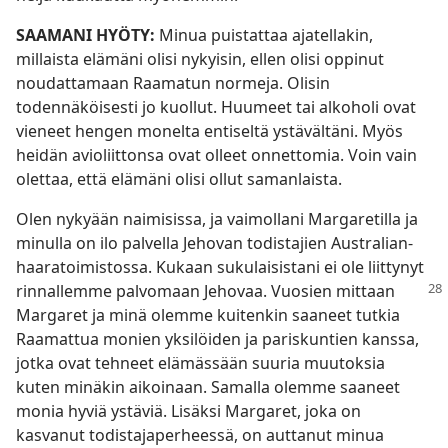
SAAMANI HYÖTY:
Minua puistattaa ajatellakin,
millaista elämäni olisi nykyisin, ellen olisi oppinut
noudattamaan Raamatun normeja. Olisin
todennäköisesti jo kuollut. Huumeet tai alkoholi ovat
vieneet hengen monelta entiseltä ystävältäni. Myös
heidän avioliittonsa ovat olleet onnettomia. Voin vain
olettaa, että elämäni olisi ollut samanlaista.
Olen nykyään naimisissa, ja vaimollani Margaretilla ja
minulla on ilo palvella Jehovan todistajien Australian-
haaratoimistossa. Kukaan sukulaisistani ei ole liittynyt
rinnallemme palvomaan Jehovaa. Vuosien
mittaan
Margaret ja minä olemme kuitenkin saaneet tutkia
Raamattua monien yksilöiden ja pariskuntien kanssa,
jotka ovat tehneet elämässään suuria muutoksia
kuten minäkin aikoinaan. Samalla olemme saaneet
monia hyviä ystäviä. Lisäksi Margaret, joka on
kasvanut todistajaperheessä, on auttanut minua