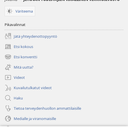
Väriteema
Pikavalinnat
Jätä yhteydenottopyyntö
Etsi kokous
(avaa
uuden
Etsi konventti
(avaa
ikkunan)
uuden
Mitä uutta?
ikkunan)
Videot
Kuvailutulkatut videot
Haku
Tietoa terveydenhuollon ammattilaisille
Medialle ja viranomaisille