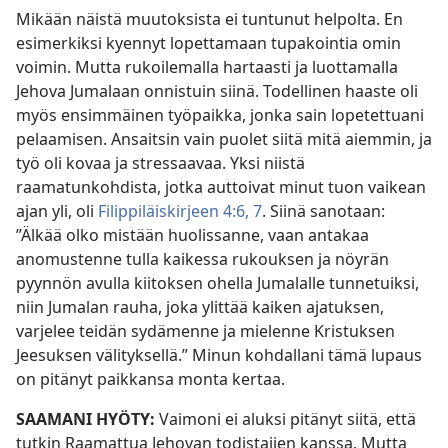
Mikään näistä muutoksista ei tuntunut helpolta. En
esimerkiksi kyennyt lopettamaan tupakointia omin
voimin. Mutta rukoilemalla hartaasti ja luottamalla
Jehova Jumalaan onnistuin siinä. Todellinen haaste oli
myös ensimmäinen työpaikka, jonka sain lopetettuani
pelaamisen. Ansaitsin vain puolet siitä mitä aiemmin, ja
työ oli kovaa ja stressaavaa. Yksi niistä
raamatunkohdista, jotka auttoivat minut tuon vaikean
ajan yli, oli
Filippiläiskirjeen 4:6, 7
. Siinä sanotaan:
”Älkää olko mistään huolissanne, vaan antakaa
anomustenne tulla kaikessa rukouksen ja nöyrän
pyynnön avulla kiitoksen ohella Jumalalle tunnetuiksi,
niin Jumalan rauha, joka ylittää kaiken ajatuksen,
varjelee teidän sydämenne ja mielenne Kristuksen
Jeesuksen välityksellä.” Minun kohdallani tämä lupaus
on pitänyt paikkansa monta kertaa.
SAAMANI HYÖTY:
Vaimoni ei aluksi pitänyt siitä, että
tutkin Raamattua Jehovan todistajien kanssa. Mutta