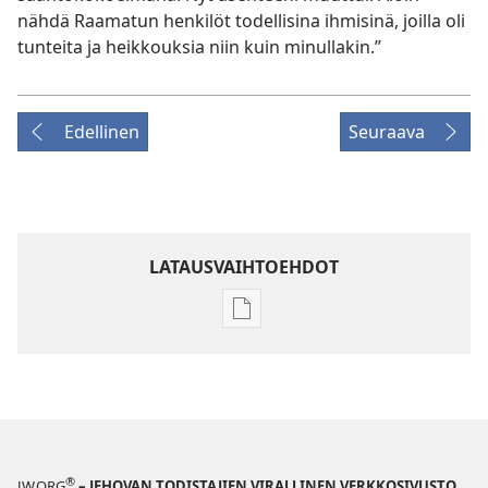
nähdä Raamatun henkilöt todellisina ihmisinä, joilla oli
tunteita ja heikkouksia niin kuin minullakin.”
Edellinen
Seuraava
LATAUSVAIHTOEHDOT
Julkaisujen
latausvaihtoehdot
VARTIOTORNI
Marraskuu 2009
®
JW.ORG
– JEHOVAN TODISTAJIEN VIRALLINEN VERKKOSIVUSTO