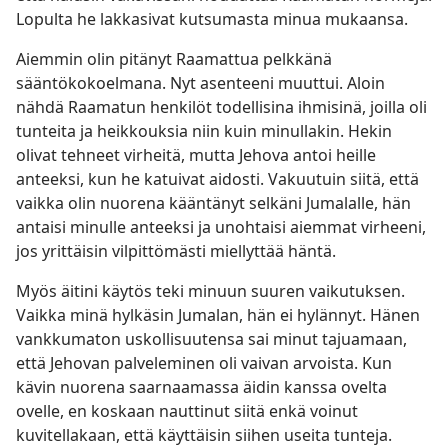
Lopulta he lakkasivat kutsumasta minua mukaansa.
Aiemmin olin pitänyt Raamattua pelkkänä
sääntökokoelmana. Nyt asenteeni muuttui. Aloin
nähdä Raamatun henkilöt todellisina ihmisinä, joilla oli
tunteita ja heikkouksia niin kuin minullakin. Hekin
olivat tehneet virheitä, mutta Jehova antoi heille
anteeksi, kun he katuivat aidosti. Vakuutuin siitä, että
vaikka olin nuorena kääntänyt selkäni Jumalalle, hän
antaisi minulle anteeksi ja unohtaisi aiemmat virheeni,
jos yrittäisin vilpittömästi miellyttää häntä.
Myös äitini käytös teki minuun suuren vaikutuksen.
Vaikka minä hylkäsin Jumalan, hän ei hylännyt. Hänen
vankkumaton uskollisuutensa sai minut tajuamaan,
että Jehovan palveleminen oli vaivan arvoista. Kun
kävin nuorena saarnaamassa äidin kanssa ovelta
ovelle, en koskaan nauttinut siitä enkä voinut
kuvitellakaan, että käyttäisin siihen useita tunteja.