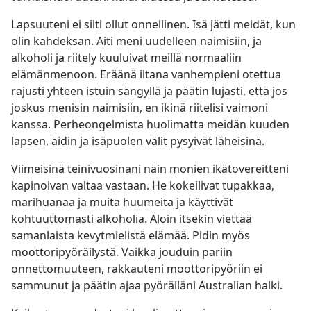
Lapsuuteni ei silti ollut onnellinen. Isä jätti meidät, kun
olin kahdeksan. Äiti meni uudelleen naimisiin, ja
alkoholi ja riitely kuuluivat meillä normaaliin
elämänmenoon. Eräänä iltana vanhempieni otettua
rajusti yhteen istuin sängyllä ja päätin lujasti, että jos
joskus menisin naimisiin, en ikinä riitelisi vaimoni
kanssa. Perheongelmista huolimatta meidän kuuden
lapsen, äidin ja isäpuolen välit pysyivät läheisinä.
Viimeisinä teinivuosinani näin monien ikätovereitteni
kapinoivan valtaa vastaan. He kokeilivat tupakkaa,
marihuanaa ja muita huumeita ja käyttivät
kohtuuttomasti alkoholia. Aloin itsekin viettää
samanlaista kevytmielistä elämää. Pidin myös
moottoripyöräilystä. Vaikka jouduin pariin
onnettomuuteen, rakkauteni moottoripyöriin ei
sammunut ja päätin ajaa pyörälläni Australian halki.