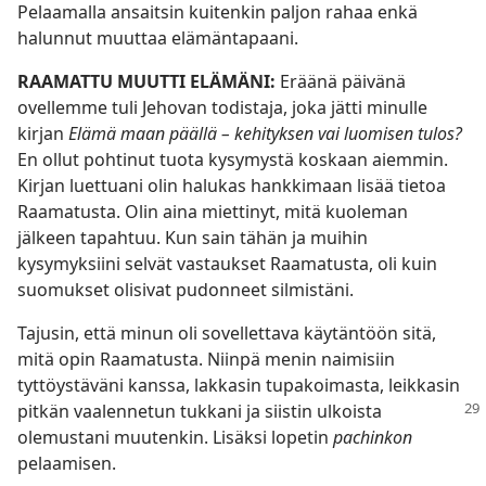
Pelaamalla ansaitsin kuitenkin paljon rahaa enkä
halunnut muuttaa elämäntapaani.
RAAMATTU MUUTTI ELÄMÄNI:
Eräänä päivänä
ovellemme tuli Jehovan todistaja, joka jätti minulle
kirjan
Elämä maan päällä – kehityksen vai luomisen tulos?
En ollut pohtinut tuota kysymystä koskaan aiemmin.
Kirjan luettuani olin halukas hankkimaan lisää tietoa
Raamatusta. Olin aina miettinyt, mitä kuoleman
jälkeen tapahtuu. Kun sain tähän ja muihin
kysymyksiini selvät vastaukset Raamatusta, oli kuin
suomukset olisivat pudonneet silmistäni.
Tajusin, että minun oli sovellettava käytäntöön sitä,
mitä opin Raamatusta. Niinpä menin naimisiin
tyttöystäväni kanssa, lakkasin tupakoimasta, leikkasin
pitkän vaalennetun
tukkani ja siistin ulkoista
olemustani muutenkin. Lisäksi lopetin
pachinkon
pelaamisen.