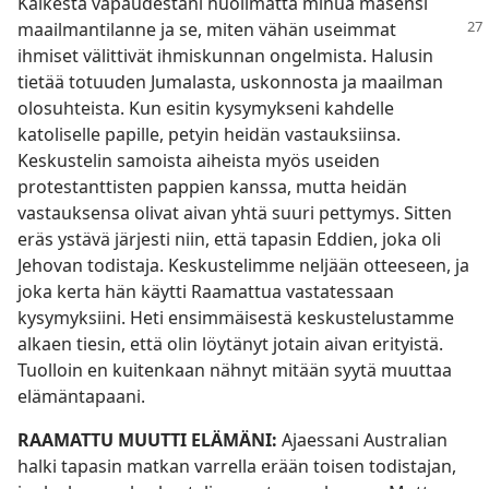
Kaikesta vapaudestani huolimatta minua masensi
maailmantilanne ja se, miten vähän
useimmat
ihmiset välittivät ihmiskunnan ongelmista. Halusin
tietää totuuden Jumalasta, uskonnosta ja maailman
olosuhteista. Kun esitin kysymykseni kahdelle
katoliselle papille, petyin heidän vastauksiinsa.
Keskustelin samoista aiheista myös useiden
protestanttisten pappien kanssa, mutta heidän
vastauksensa olivat aivan yhtä suuri pettymys. Sitten
eräs ystävä järjesti niin, että tapasin Eddien, joka oli
Jehovan todistaja. Keskustelimme neljään otteeseen, ja
joka kerta hän käytti Raamattua vastatessaan
kysymyksiini. Heti ensimmäisestä keskustelustamme
alkaen tiesin, että olin löytänyt jotain aivan erityistä.
Tuolloin en kuitenkaan nähnyt mitään syytä muuttaa
elämäntapaani.
RAAMATTU MUUTTI ELÄMÄNI:
Ajaessani Australian
halki tapasin matkan varrella erään toisen todistajan,