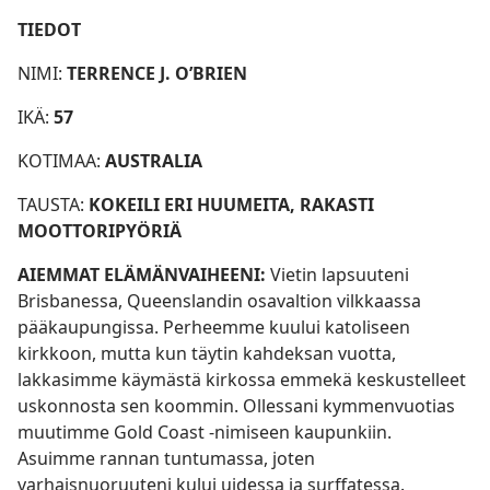
TIEDOT
NIMI:
TERRENCE J. O’BRIEN
IKÄ:
57
KOTIMAA:
AUSTRALIA
TAUSTA:
KOKEILI ERI HUUMEITA, RAKASTI
MOOTTORIPYÖRIÄ
AIEMMAT ELÄMÄNVAIHEENI:
Vietin lapsuuteni
Brisbanessa, Queenslandin osavaltion vilkkaassa
pääkaupungissa. Perheemme kuului katoliseen
kirkkoon, mutta kun täytin kahdeksan vuotta,
lakkasimme käymästä kirkossa emmekä keskustelleet
uskonnosta sen koommin. Ollessani kymmenvuotias
muutimme Gold Coast -nimiseen kaupunkiin.
Asuimme rannan tuntumassa, joten
varhaisnuoruuteni kului uidessa ja surffatessa.