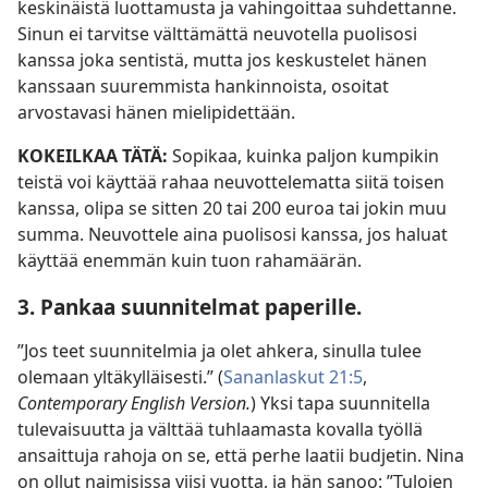
keskinäistä luottamusta ja vahingoittaa suhdettanne.
Sinun ei tarvitse välttämättä neuvotella puolisosi
kanssa joka sentistä, mutta jos keskustelet hänen
kanssaan suuremmista hankinnoista, osoitat
arvostavasi hänen mielipidettään.
KOKEILKAA TÄTÄ:
Sopikaa, kuinka paljon kumpikin
teistä voi käyttää rahaa neuvottelematta siitä toisen
kanssa, olipa se sitten 20 tai 200 euroa tai jokin muu
summa. Neuvottele aina puolisosi kanssa, jos haluat
käyttää enemmän kuin tuon rahamäärän.
3. Pankaa suunnitelmat paperille.
”Jos teet suunnitelmia ja olet ahkera, sinulla tulee
olemaan yltäkylläisesti.” (
Sananlaskut 21:5
,
Contemporary English Version.
) Yksi tapa suunnitella
tulevaisuutta ja välttää tuhlaamasta kovalla työllä
ansaittuja rahoja on se, että perhe laatii budjetin. Nina
on ollut naimisissa viisi vuotta, ja hän sanoo: ”Tulojen