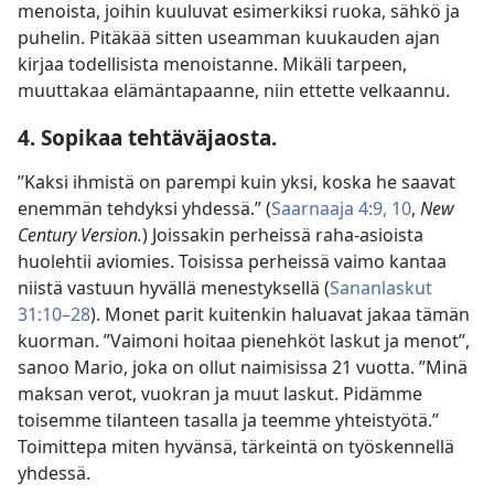
menoista, joihin kuuluvat esimerkiksi ruoka, sähkö ja
puhelin. Pitäkää sitten useamman kuukauden ajan
kirjaa todellisista menoistanne. Mikäli tarpeen,
muuttakaa elämäntapaanne, niin ettette velkaannu.
4. Sopikaa tehtäväjaosta.
”Kaksi ihmistä on parempi kuin yksi, koska he saavat
enemmän tehdyksi yhdessä.” (
Saarnaaja 4:9, 10
,
New
Century Version.
) Joissakin perheissä raha-asioista
huolehtii aviomies. Toisissa perheissä vaimo kantaa
niistä vastuun hyvällä menestyksellä (
Sananlaskut
31:10–28
). Monet parit kuitenkin haluavat jakaa tämän
kuorman. ”Vaimoni hoitaa pienehköt laskut ja menot”,
sanoo Mario, joka on ollut naimisissa 21 vuotta. ”Minä
maksan verot, vuokran ja muut laskut. Pidämme
toisemme tilanteen tasalla ja teemme yhteistyötä.”
Toimittepa miten hyvänsä, tärkeintä on työskennellä
yhdessä.