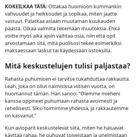
KOKEILKAA TÄTÄ:
Ottakaa huomioon kummankin
vahvuudet ja heikkoudet ja sopikaa, miten jaatte
vastuut. Palatkaa asiaan muutaman kuukauden
päästä. Olkaa valmiita tekemään muutoksia. Ehkä
voitte myös aika ajoin vaihtaa osia, niin että opit
arvostamaan sitä, mitä puolisosi tekee esimerkiksi
maksaessaan laskut tai käydessään ostoksilla.
Mitä keskustelujen tulisi paljastaa?
Rahasta puhumisen ei tarvitse tukahduttaa rakkautta.
Leah, joka on ollut naimisissa viitisen vuotta, on
huomannut tämän. Hän sanoo: ”Olemme mieheni
kanssa oppineet puhumaan rahasta avoimesti ja
rehellisesti. Siksi toimimme yhdessä, ja rakkautemme
on kasvanut.”
Kun avioparit keskustelevat siitä, miten he haluavat
käyttää rahaa, he puhuvat toiveistaan ja unelmistaan