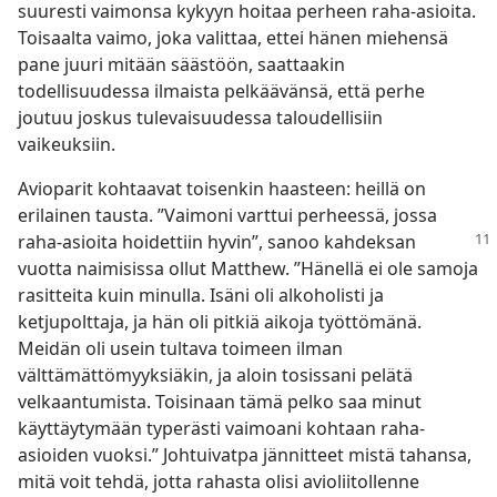
suuresti vaimonsa kykyyn hoitaa perheen raha-asioita.
Toisaalta vaimo, joka valittaa, ettei hänen miehensä
pane juuri mitään säästöön, saattaakin
todellisuudessa ilmaista pelkäävänsä, että perhe
joutuu joskus tulevaisuudessa taloudellisiin
vaikeuksiin.
Avioparit kohtaavat toisenkin haasteen: heillä on
erilainen tausta. ”Vaimoni varttui perheessä, jossa
raha-asioita hoidettiin hyvin”,
sanoo kahdeksan
vuotta naimisissa ollut Matthew. ”Hänellä ei ole samoja
rasitteita kuin minulla. Isäni oli alkoholisti ja
ketjupolttaja, ja hän oli pitkiä aikoja työttömänä.
Meidän oli usein tultava toimeen ilman
välttämättömyyksiäkin, ja aloin tosissani pelätä
velkaantumista. Toisinaan tämä pelko saa minut
käyttäytymään typerästi vaimoani kohtaan raha-
asioiden vuoksi.” Johtuivatpa jännitteet mistä tahansa,
mitä voit tehdä, jotta rahasta olisi avioliitollenne