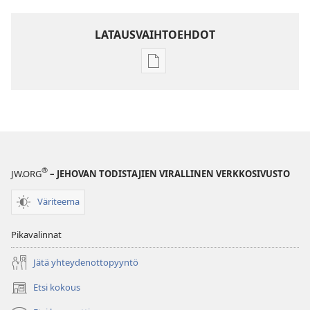
LATAUSVAIHTOEHDOT
Julkaisujen
latausvaihtoehdot
VARTIOTORNI
Elokuu 2009
®
JW.ORG
– JEHOVAN TODISTAJIEN VIRALLINEN VERKKOSIVUSTO
Väriteema
Pikavalinnat
Jätä yhteydenottopyyntö
Etsi kokous
(avaa
uuden