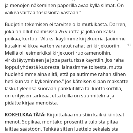
ja menojen näkeminen paperilla avaa kyllä silmät. On
vaikea väittää tosiasioita vastaan.”
Budjetin tekemisen ei tarvitse olla mutkikasta. Darren,
joka on ollut naimisissa 26 vuotta ja jolla on kaksi
poikaa, kertoo: ”Aluksi käytimme kirjekuoria. Jaoimme
kutakin viikkoa varten varatut rahat eri kirjekuoriin.
Meillä oli esimerkiksi kirjekuori ruokamenoihin,
virkistäytymiseen ja jopa parturissa käyntiin. Jos raha
loppui yhdestä kuoresta, lainasimme toisesta, mutta
huolehdimme aina siitä, että palautimme rahan siihen
heti kun vain kykenimme.” Jos käteisen sijaan maksatte
laskut yleensä suoraan pankkitililtä tai luottokortilla,
on erityisen tärkeää, että teillä on suunnitelma ja
pidätte kirjaa menoista.
KOKEILKAA TÄTÄ:
Kirjoittakaa muistiin kaikki kiinteät
menot. Sopikaa, montako prosenttia tuloista pitää
laittaa säästöön. Tehkää sitten luettelo sekalaisista