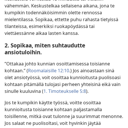
vähemmän. Keskustelkaa sellaisena aikana, jona te
kumpikin todennäköisimmin olette rennossa
mielentilassa. Sopikaa, ettette puhu rahasta tietyissä
tilanteissa, esimerkiksi ruokapöydässä tai
viettäessänne aikaa lasten kanssa.
2. Sopikaa, miten suhtaudutte
ansiotuloihin.
”Ottakaa johto kunnian osoittamisessa toisianne
kohtaan.” (
Roomalaisille 12:10
.) Jos ainoastaan sinä
olet ansiotyössä, voit osoittaa kunnioitusta puolisoasi
kohtaan pitämällä tulojasi perheen yhteisinä eikä vain
sinulle kuuluvina (
1. Timoteukselle 5:8
).
Jos te kumpikin käytte työssä, voitte osoittaa
kunnioitusta toisianne kohtaan paljastamalla
toisillenne, mitkä ovat tulonne ja suurimmat menonne.
Jos salaat ne puolisoltasi, voit hyvinkin jäytää