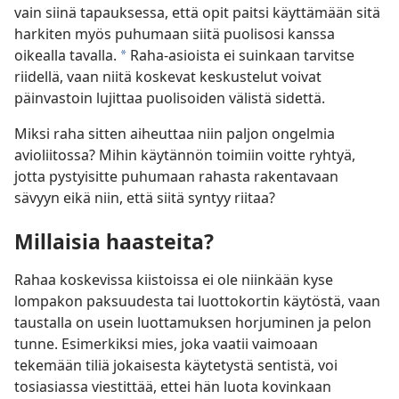
vain siinä tapauksessa, että opit paitsi käyttämään sitä
harkiten myös puhumaan siitä puolisosi kanssa
oikealla tavalla.
Raha-asioista ei suinkaan tarvitse
*
riidellä, vaan niitä koskevat keskustelut voivat
päinvastoin lujittaa puolisoiden välistä sidettä.
Miksi raha sitten aiheuttaa niin paljon ongelmia
avioliitossa? Mihin käytännön toimiin voitte ryhtyä,
jotta pystyisitte puhumaan rahasta rakentavaan
sävyyn eikä niin, että siitä syntyy riitaa?
Millaisia haasteita?
Rahaa koskevissa kiistoissa ei ole niinkään kyse
lompakon paksuudesta tai luottokortin käytöstä, vaan
taustalla on usein luottamuksen horjuminen ja pelon
tunne. Esimerkiksi mies, joka vaatii vaimoaan
tekemään tiliä jokaisesta käytetystä sentistä, voi
tosiasiassa viestittää, ettei hän luota kovinkaan