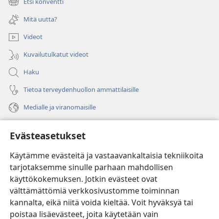
Etsi konventti
(avaa
ikkunan)
uuden
Mitä uutta?
ikkunan)
Videot
Kuvailutulkatut videot
Haku
Tietoa terveydenhuollon ammattilaisille
Medialle ja viranomaisille
Ohje
Evästeasetukset
Lahjoitukset
(avaa
Käytämme evästeitä ja vastaavankaltaisia tekniikoita
uuden
tarjotaksemme sinulle parhaan mahdollisen
ikkunan)
Vartiotornin VERKKOKIRJASTO
käyttökokemuksen. Jotkin evästeet ovat
(avaa
välttämättömiä verkkosivustomme toiminnan
uuden
®
JW Hub
ikkunan)
kannalta, eikä niitä voida kieltää. Voit hyväksyä tai
(avaa
uuden
poistaa lisäevästeet, joita käytetään vain
®