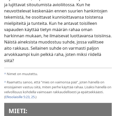
ja lujittavat sitoutumista avioliitossa. Kun he
neuvottelevat keskenään ennen suurien hankintojen
tekemistä, he osoittavat kunnioittavansa toistensa
mielipiteitä ja tunteita. Kun he antavat toisilleen
vapauden käyttää tietyn määrän rahaa oman
harkinnan mukaan, he ilmaisevat luottavansa toisiinsa.
Näistä aineksista muodostuu suhde, jossa vallitsee
aito rakkaus. Sellainen suhde on varmasti paljon
arvokkaampi kuin pelkkä raha, joten miksi riidellä
siitä?
^
Nimet on muutettu.
^
Raamattu sanoo, että ”mies on vaimonsa pää”, joten hänellä on
ensisijainen vastuu siitä, miten perhe käyttää rahaa. Lisäksi hänellä on
velvollisuus kohdella vaimoaan rakkaudellisesti ja epäitsekkäästi.
(
Efesolaisille 5:23,
25
.)
MIETI: