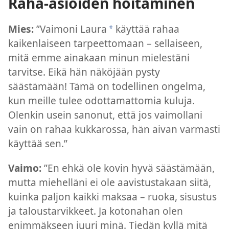
Raha-asioiden hoitaminen
Mies:
”Vaimoni Laura
käyttää rahaa
*
kaikenlaiseen tarpeettomaan – sellaiseen,
mitä emme ainakaan minun mielestäni
tarvitse. Eikä hän näköjään pysty
säästämään! Tämä on todellinen ongelma,
kun meille tulee odottamattomia kuluja.
Olenkin usein sanonut, että jos vaimollani
vain on rahaa kukkarossa, hän aivan varmasti
käyttää sen.”
Vaimo:
”En ehkä ole kovin hyvä säästämään,
mutta miehelläni ei ole aavistustakaan siitä,
kuinka paljon kaikki maksaa – ruoka, sisustus
ja taloustarvikkeet. Ja kotonahan olen
enimmäkseen juuri minä. Tiedän kyllä mitä