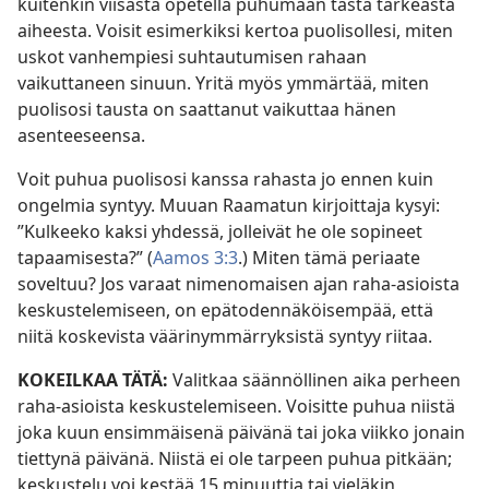
kuitenkin viisasta opetella puhumaan tästä tärkeästä
aiheesta. Voisit esimerkiksi kertoa puolisollesi, miten
uskot vanhempiesi suhtautumisen rahaan
vaikuttaneen sinuun. Yritä myös ymmärtää, miten
puolisosi tausta on saattanut vaikuttaa hänen
asenteeseensa.
Voit puhua puolisosi kanssa rahasta jo ennen kuin
ongelmia syntyy. Muuan Raamatun kirjoittaja kysyi:
”Kulkeeko kaksi yhdessä, jolleivät he ole sopineet
tapaamisesta?” (
Aamos 3:3
.) Miten tämä periaate
soveltuu? Jos varaat nimenomaisen ajan raha-asioista
keskustelemiseen, on epätodennäköisempää, että
niitä koskevista väärinymmärryksistä syntyy riitaa.
KOKEILKAA TÄTÄ:
Valitkaa säännöllinen aika perheen
raha-asioista keskustelemiseen. Voisitte puhua niistä
joka kuun ensimmäisenä päivänä tai joka viikko jonain
tiettynä päivänä. Niistä ei ole tarpeen puhua pitkään;
keskustelu voi kestää 15 minuuttia tai vieläkin