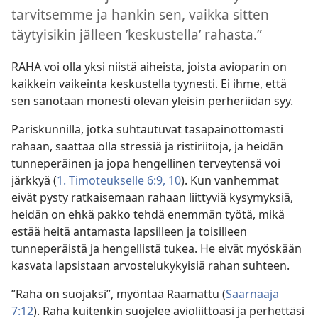
tarvitsemme ja hankin sen, vaikka sitten
täytyisikin jälleen ’keskustella’ rahasta.”
RAHA voi olla yksi niistä aiheista, joista avioparin on
kaikkein vaikeinta keskustella tyynesti. Ei ihme, että
sen sanotaan monesti olevan yleisin perheriidan syy.
Pariskunnilla, jotka suhtautuvat tasapainottomasti
rahaan, saattaa olla stressiä ja ristiriitoja, ja heidän
tunneperäinen ja jopa hengellinen terveytensä voi
järkkyä (
1. Timoteukselle 6:9, 10
). Kun vanhemmat
eivät pysty ratkaisemaan rahaan liittyviä kysymyksiä,
heidän on ehkä pakko tehdä enemmän työtä, mikä
estää heitä antamasta lapsilleen ja toisilleen
tunneperäistä ja hengellistä tukea. He eivät myöskään
kasvata lapsistaan arvostelukykyisiä rahan suhteen.
”Raha on suojaksi”, myöntää Raamattu (
Saarnaaja
7:12
). Raha kuitenkin suojelee avioliittoasi ja perhettäsi