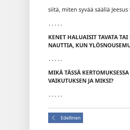
siitä, miten syvää sääliä Jeesus
․․․․․
KENET HALUAISIT TAVATA TAI
NAUTTIA, KUN YLÖSNOUSEMU
․․․․․
MIKÄ TÄSSÄ KERTOMUKSESSA
VAIKUTUKSEN JA MIKSI?
․․․․․
Edellinen