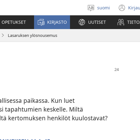
suomi
Kirja
Valitse
(av
kieli
uu
 OPETUKSET
KIRJASTO
UUTISET
TIETO
ikk
Lasaruksen ylösnousemus
llisessa paikassa. Kun luet
si tapahtumien keskelle. Miltä
ltä kertomuksen henkilöt kuulostavat?