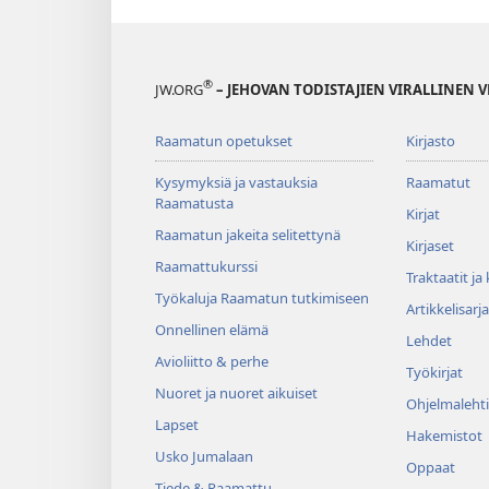
®
JW.ORG
– JEHOVAN TODISTAJIEN VIRALLINEN 
Raamatun opetukset
Kirjasto
Kysymyksiä ja vastauksia
Raamatut
Raamatusta
Kirjat
Raamatun jakeita selitettynä
Kirjaset
Raamattukurssi
Traktaatit ja
Työkaluja Raamatun tutkimiseen
Artikkelisarja
Onnellinen elämä
Lehdet
Avioliitto & perhe
Työkirjat
Nuoret ja nuoret aikuiset
Ohjelmalehti
Lapset
Hakemistot
Usko Jumalaan
Oppaat
Tiede & Raamattu