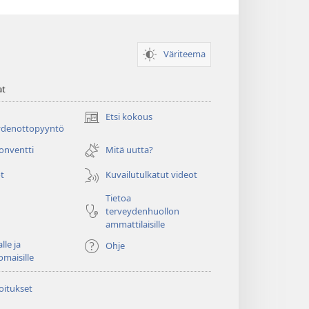
Väriteema
at
Etsi kokous
(avaa
ydenottopyyntö
uuden
ikkunan)
konventti
Mitä uutta?
t
Kuvailutulkatut videot
Tietoa
terveydenhuollon
ammattilaisille
lle ja
Ohje
omaisille
oitukset