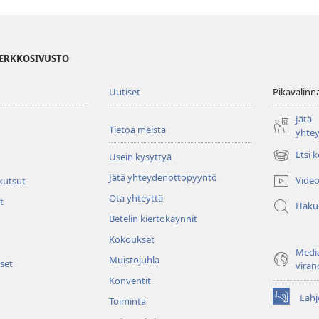
VERKKOSIVUSTO
Uutiset
Pikavalinn
Jätä
Tietoa meistä
yhte
Etsi 
Usein kysyttyä
(avaa
uuden
Jätä yhteydenottopyyntö
Video
 kutsut
ikkunan)
Ota yhteyttä
t
Haku
Betelin kiertokäynnit
Kokoukset
Media
Muistojuhla
set
viran
Konventit
Lahj
Toiminta
(avaa
uuden