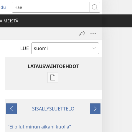
udu
aa
Hae
den
A MEISTÄ
unan)
LUE
LATAUSVAIHTOEHDOT
Julkaisujen
latausvaihtoehdot
VARTIOTORNI
Maaliskuu 2009
SISÄLLYSLUETTELO
Edellinen
Seuraava
”Ei ollut minun aikani kuolla”