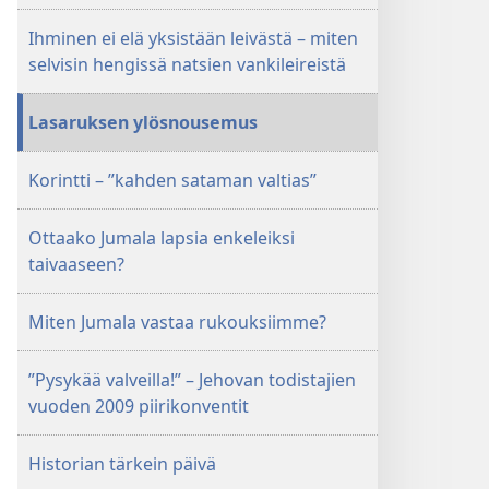
Ihminen ei elä yksistään leivästä – miten
selvisin hengissä natsien vankileireistä
Lasaruksen ylösnousemus
Korintti – ”kahden sataman valtias”
Ottaako Jumala lapsia enkeleiksi
taivaaseen?
Miten Jumala vastaa rukouksiimme?
”Pysykää valveilla!” – Jehovan todistajien
vuoden 2009 piirikonventit
Historian tärkein päivä