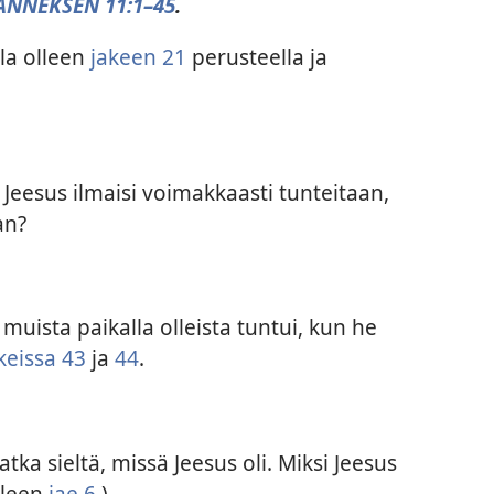
ANNEKSEN 11:1–45
.
lla olleen
jakeen 21
perusteella ja
 Jeesus ilmaisi voimakkaasti tunteitaan,
an?
 muista paikalla olleista tuntui, kun he
keissa 43
ja
44
.
ka sieltä, missä Jeesus oli. Miksi Jeesus
elleen
jae 6
.)