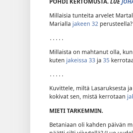
POHDI KERTOMUSTA.
LUE
JOH
Millaisia tunteita arvelet Marta
Marialla
jakeen 32
perusteella?
․․․․․
Millaista on mahtanut olla, kun
kuten
jakeissa 33
ja
35
kerrota
․․․․․
Kuvittele, miltä Lasaruksesta ja
kokivat sen, mistä kerrotaan
ja
MIETI TARKEMMIN.
Betaniaan oli kahden päivän mat
päätti silti viivytellä? (Lue uud