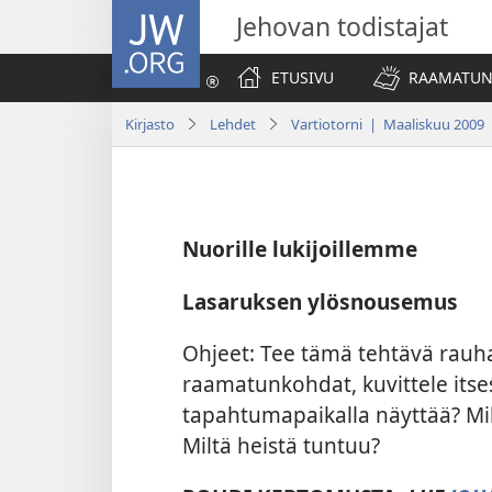
JW.ORG
Jehovan todistajat
ETUSIVU
RAAMATUN
Kirjasto
Lehdet
Vartiotorni | Maaliskuu 2009
Nuorille lukijoillemme
Lasaruksen ylösnousemus
Ohjeet: Tee tämä tehtävä rauha
raamatunkohdat, kuvittele itse
tapahtumapaikalla näyttää? Mi
Miltä heistä tuntuu?