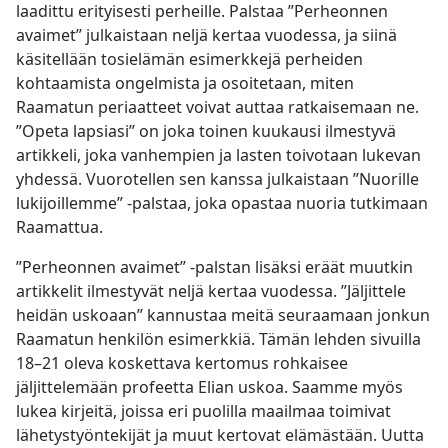
laadittu erityisesti perheille. Palstaa ”Perheonnen
avaimet” julkaistaan neljä kertaa vuodessa, ja siinä
käsitellään tosielämän esimerkkejä perheiden
kohtaamista ongelmista ja osoitetaan, miten
Raamatun periaatteet voivat auttaa ratkaisemaan ne.
”Opeta lapsiasi” on joka toinen kuukausi ilmestyvä
artikkeli, joka vanhempien ja lasten toivotaan lukevan
yhdessä. Vuorotellen sen kanssa julkaistaan ”Nuorille
lukijoillemme” -palstaa, joka opastaa nuoria tutkimaan
Raamattua.
”Perheonnen avaimet” -palstan lisäksi eräät muutkin
artikkelit ilmestyvät neljä kertaa vuodessa. ”Jäljittele
heidän uskoaan” kannustaa meitä seuraamaan jonkun
Raamatun henkilön esimerkkiä. Tämän lehden sivuilla
18–21 oleva koskettava kertomus rohkaisee
jäljittelemään profeetta Elian uskoa. Saamme myös
lukea kirjeitä, joissa eri puolilla maailmaa toimivat
lähetystyöntekijät ja muut kertovat elämästään. Uutta