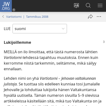
JW.ORG
Kirjaudu
(avaa
Vaihda
Hae
NÄ
uuden
sivuston
JW.ORG-
VA
Vartiotorni | Tammikuu 2008
ikkunan)
kieli
sivustolta
LUE
Lukijoillemme
MEILLÄ on ilo ilmoittaa, että tästä numerosta lähtien
Vartiotorni-
lehdessä tapahtuu muutoksia. Ennen kuin
kerromme niistä tarkemmin, selitämme, mikä säilyy
ennallaan.
Lehden nimi on yhä
Vartiotorni – Jehovan valtakunnan
julistaja.
Se tuottaa siis edelleen kunniaa tosi Jumalalle
Jehovalle ja lohduttaa lukijoita hänen Valtakuntansa
hyvällä uutisella. Tämän numeron sivuilla 5–9 olevissa
artikkeleissa käsitellään sitä, mikä tuo Valtakunta on ja