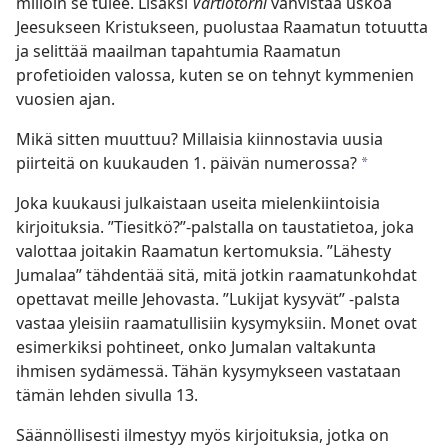
milloin se tulee. Lisäksi
Vartiotorni
vahvistaa uskoa
Jeesukseen Kristukseen, puolustaa Raamatun totuutta
ja selittää maailman tapahtumia Raamatun
profetioiden valossa, kuten se on tehnyt kymmenien
vuosien ajan.
Mikä sitten muuttuu? Millaisia kiinnostavia uusia
piirteitä on kuukauden 1. päivän numerossa?
*
Joka kuukausi julkaistaan useita mielenkiintoisia
kirjoituksia. ”Tiesitkö?”-palstalla on taustatietoa, joka
valottaa joitakin Raamatun kertomuksia. ”Lähesty
Jumalaa” tähdentää sitä, mitä jotkin raamatunkohdat
opettavat meille Jehovasta. ”Lukijat kysyvät” -palsta
vastaa yleisiin raamatullisiin kysymyksiin. Monet ovat
esimerkiksi pohtineet, onko Jumalan valtakunta
ihmisen sydämessä. Tähän kysymykseen vastataan
tämän lehden sivulla 13.
Säännöllisesti ilmestyy myös kirjoituksia, jotka on