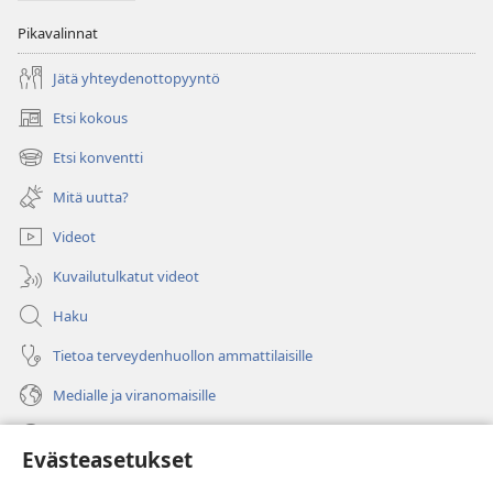
Pikavalinnat
Jätä yhteydenottopyyntö
Etsi kokous
(avaa
uuden
Etsi konventti
(avaa
ikkunan)
uuden
Mitä uutta?
ikkunan)
Videot
Kuvailutulkatut videot
Haku
Tietoa terveydenhuollon ammattilaisille
Medialle ja viranomaisille
Ohje
Evästeasetukset
Lahjoitukset