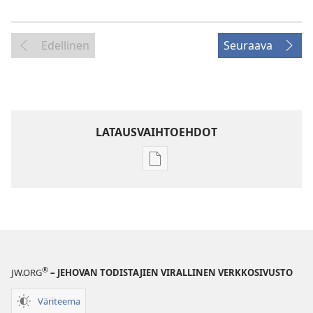
Edellinen
Seuraava
LATAUSVAIHTOEHDOT
Julkaisujen
latausvaihtoehdot
VARTIOTORNI
Tammikuu 2008
®
JW.ORG
– JEHOVAN TODISTAJIEN VIRALLINEN VERKKOSIVUSTO
Väriteema