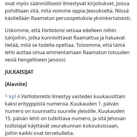
ovat myös säännöllisesti ilmestyvät kirjoitukset, joissa
pohditaan sitä, mitä voimme oppia Jeesukselta. Niissä
käsitellään Raamatun perusopetuksia yksinkertaisesti.
Uskomme, että
Vartiotorni
vetoaa edelleen niihin
lukijoihin, jotka kunnioittavat Raamattua ja haluavat
tietää, mitä se todella opettaa. Toivomme, että tämä
lehti auttaa sinua ammentamaan Raamatun totuuden
vesiä hengelliseen janoosi.
JULKAISIJAT
[Alaviite]
^
kpl 4
Vartiotornista
ilmestyy vastedes kuukausittain
kaksi erityyppistä numeroa. Kuukauden 1. päivän
numero on suunnattu suurelle yleisölle. Kuukauden
15. päivän lehti on tutkittava numero, ja sitä Jehovan
todistajat käyttävät seurakunnan kokouksissaan,
joihin kaikki ovat tervetulleita.