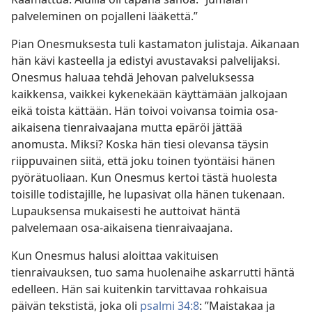
palveleminen on pojalleni lääkettä.”
Pian Onesmuksesta tuli kastamaton julistaja. Aikanaan
hän kävi kasteella ja edistyi avustavaksi palvelijaksi.
Onesmus haluaa tehdä Jehovan palveluksessa
kaikkensa, vaikkei kykenekään käyttämään jalkojaan
eikä toista kättään. Hän toivoi voivansa toimia osa-
aikaisena tienraivaajana mutta epäröi jättää
anomusta. Miksi? Koska hän tiesi olevansa täysin
riippuvainen siitä, että joku toinen työntäisi hänen
pyörätuoliaan. Kun Onesmus kertoi tästä huolesta
toisille todistajille, he lupasivat olla hänen tukenaan.
Lupauksensa mukaisesti he auttoivat häntä
palvelemaan osa-aikaisena tienraivaajana.
Kun Onesmus halusi aloittaa vakituisen
tienraivauksen, tuo sama huolenaihe askarrutti häntä
edelleen. Hän sai kuitenkin tarvittavaa rohkaisua
päivän tekstistä, joka oli
psalmi 34:8
: ”Maistakaa ja