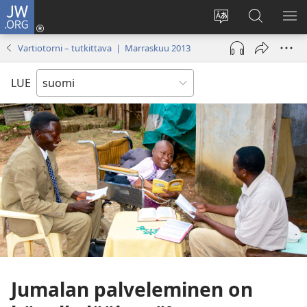
JW.ORG
Kirjaudu
(avaa
Vaihda
Hae
NÄ
uuden
sivuston
JW.ORG-
VA
Vartiotorni – tutkittava | Marraskuu 2013
ikkunan)
kieli
sivustolta
LUE
Jumalan palveleminen on