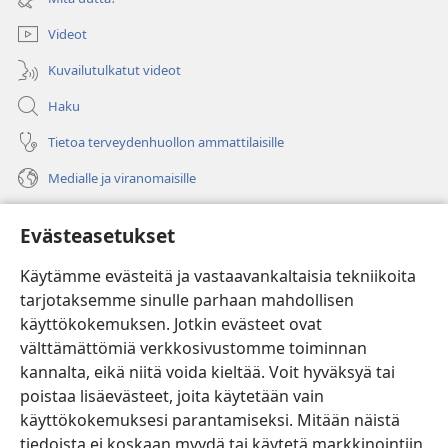
ikkunan)
Videot
Kuvailutulkatut videot
Haku
Tietoa terveydenhuollon ammattilaisille
Medialle ja viranomaisille
Ohje
Evästeasetukset
Lahjoitukset
(avaa
Käytämme evästeitä ja vastaavankaltaisia tekniikoita
uuden
tarjotaksemme sinulle parhaan mahdollisen
ikkunan)
Vartiotornin VERKKOKIRJASTO
käyttökokemuksen. Jotkin evästeet ovat
(avaa
välttämättömiä verkkosivustomme toiminnan
uuden
®
JW Hub
ikkunan)
kannalta, eikä niitä voida kieltää. Voit hyväksyä tai
(avaa
uuden
poistaa lisäevästeet, joita käytetään vain
®
JW Library
ikkunan)
käyttökokemuksesi parantamiseksi. Mitään näistä
tiedoista ei koskaan myydä tai käytetä markkinointiin.