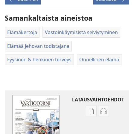
Samankaltaista aineistoa
Elämäkertoja
Vastoinkäymisistä selviytyminen
Elämää Jehovan todistajana
Fyysinen & henkinen terveys
Onnellinen elämä
LATAUSVAIHTOEHDOT
Julkaisujen
Äänitteiden
latausvaihtoehdot
latausvaihto
VARTIOTORNI
VARTIOTORN