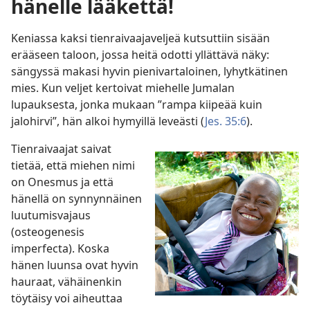
hänelle lääkettä!
Keniassa kaksi tienraivaajaveljeä kutsuttiin sisään
erääseen taloon, jossa heitä odotti yllättävä näky:
sängyssä makasi hyvin pienivartaloinen, lyhytkätinen
mies. Kun veljet kertoivat miehelle Jumalan
lupauksesta, jonka mukaan ”rampa kiipeää kuin
jalohirvi”, hän alkoi hymyillä leveästi (
Jes. 35:6
).
Tienraivaajat saivat
tietää, että miehen nimi
on Onesmus ja että
hänellä on synnynnäinen
luutumisvajaus
(osteogenesis
imperfecta). Koska
hänen luunsa ovat hyvin
hauraat, vähäinenkin
töytäisy voi aiheuttaa