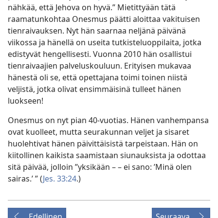
nähkää, että Jehova on hyvä.” Mietittyään tätä
raamatunkohtaa Onesmus päätti aloittaa vakituisen
tienraivauksen. Nyt hän saarnaa neljänä päivänä
viikossa ja hänellä on useita tutkisteluoppilaita, jotka
edistyvät hengellisesti. Vuonna 2010 hän osallistui
tienraivaajien palveluskouluun. Erityisen mukavaa
hänestä oli se, että opettajana toimi toinen niistä
veljistä, jotka olivat ensimmäisinä tulleet hänen
luokseen!
Onesmus on nyt pian 40-vuotias. Hänen vanhempansa
ovat kuolleet, mutta seurakunnan veljet ja sisaret
huolehtivat hänen päivittäisistä tarpeistaan. Hän on
kiitollinen kaikista saamistaan siunauksista ja odottaa
sitä päivää, jolloin ”yksikään – – ei sano: ’Minä olen
sairas.’ ” (
Jes. 33:24
.)
Edellinen
Seuraava