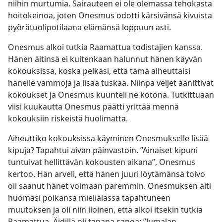
niihin murtumia. Sairauteen ei ole olemassa tehokasta
hoitokeinoa, joten Onesmus odotti kärsivänsä kivuista
pyörätuolipotilaana elämänsä loppuun asti.
Onesmus alkoi tutkia Raamattua todistajien kanssa.
Hänen äitinsä ei kuitenkaan halunnut hänen käyvän
kokouksissa, koska pelkäsi, että tämä aiheuttaisi
hänelle vammoja ja lisää tuskaa. Niinpä veljet äänittivät
kokoukset ja Onesmus kuunteli ne kotona. Tutkittuaan
viisi kuukautta Onesmus päätti yrittää mennä
kokouksiin riskeistä huolimatta.
Aiheuttiko kokouksissa käyminen Onesmukselle lisää
kipuja? Tapahtui aivan päinvastoin. ”Ainaiset kipuni
tuntuivat hellittävän kokousten aikana”, Onesmus
kertoo. Hän arveli, että hänen juuri löytämänsä toivo
oli saanut hänet voimaan paremmin. Onesmuksen äiti
huomasi poikansa mielialassa tapahtuneen
muutoksen ja oli niin iloinen, että alkoi itsekin tutkia
Raamattua. Äidillä oli tapana sanoa: ”Jumalan