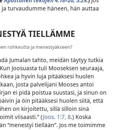
ue
Apostolien tekojen 4:18–20;
5:29
.
)
Jos
 ja turvaudumme häneen, hän auttaa
ESTYÄ TIELLÄMME
seen rohkeutta ja menestyäkseen?
ehdä Jumalan tahto, meidän täytyy tutkia
Kun Joosuasta tuli Mooseksen seuraaja,
ohkea ja hyvin luja pitääksesi huolen
ukaan, josta palvelijani Mooses antoi
irjan ei pidä poistua suustasi, ja sinun on
päivin ja öin pitääksesi huolen siitä, että
n on kirjoitettu, sillä silloin sinä
oimit viisaasti.” (
Joos. 1:7, 8
.) Koska
än ”menestyi tiellään”. Jos me toimimme