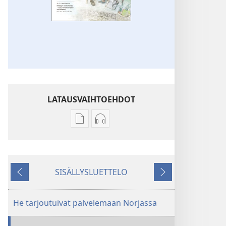
LATAUSVAIHTOEHDOT
Julkaisujen
Äänitteiden
latausvaihtoehdot
latausvaihtoehdot
VARTIOTORNI
VARTIOTORNI
–
–
SISÄLLYSLUETTELO
TUTKITTAVA
TUTKITTAVA
Edellinen
Seuraava
Tammikuu 2013
Tammikuu 2013
He tarjoutuivat palvelemaan Norjassa