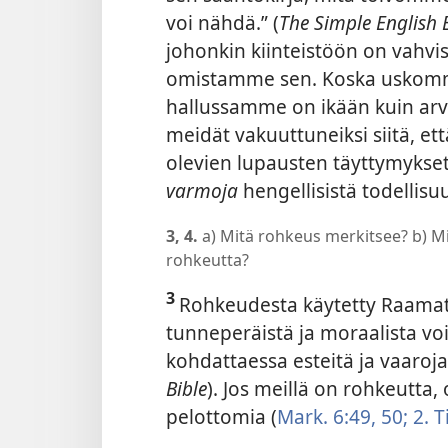
voi nähdä.” (
The Simple English B
johonkin kiinteistöön on vahvis
omistamme sen. Koska uskomme
hallussamme on ikään kuin ar
meidät vakuuttuneiksi siitä, et
olevien lupausten täyttymyks
varmoja
hengellisistä todellis
3, 4.
a) Mitä rohkeus merkitsee? b) M
rohkeutta?
3
Rohkeudesta käytetty Raamatu
tunneperäistä ja moraalista vo
kohdattaessa esteitä ja vaaroja
Bible
). Jos meillä on rohkeutta,
pelottomia (
Mark. 6:49, 50;
2. T