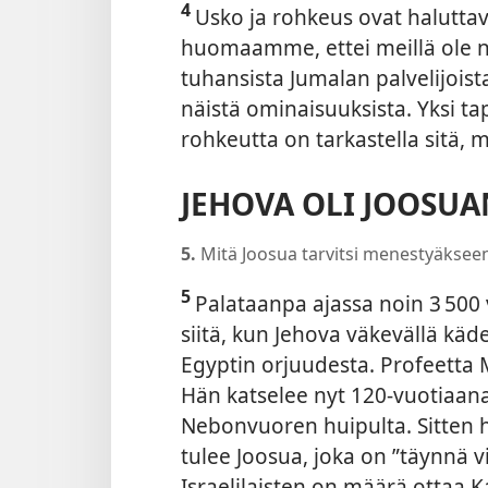
4
Usko ja rohkeus ovat haluttav
huomaamme, ettei meillä ole ni
tuhansista Jumalan palvelijoist
näistä ominaisuuksista. Yksi t
rohkeutta on tarkastella sitä, m
JEHOVA OLI JOOSU
5.
Mitä Joosua tarvitsi menestyäksee
5
Palataanpa ajassa noin 3 500
siitä, kun Jehova väkevällä käde
Egyptin orjuudesta. Profeetta
Hän katselee nyt 120-vuotiaa
Nebonvuoren huipulta. Sitten 
tulee Joosua, joka on ”täynnä v
Israelilaisten on määrä ottaa