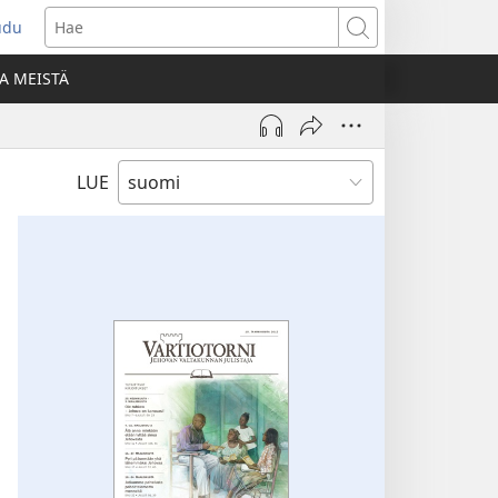
udu
aa
Hae
den
A MEISTÄ
unan)
LUE