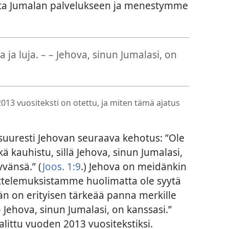
ta Jumalan palvelukseen ja menestymme
 ja luja. – – Jehova, sinun Jumalasi, on
3 vuositeksti on otettu, ja miten tämä ajatus
suuresti Jehovan seuraava kehotus: ”Ole
kä kauhistu, sillä Jehova, sinun Jumalasi,
vänsä.” (
Joos. 1:9
.) Jehova on meidänkin
ettelemuksistamme huolimatta ole syytä
än on erityisen tärkeää panna merkille
– Jehova, sinun Jumalasi, on kanssasi.”
valittu vuoden 2013
vuositekstiksi.