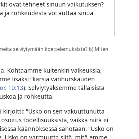
it ovat tehneet sinuun vaikutuksen?
a ja rohkeudesta voi auttaa sinua
meitä selviytymään koettelemuksista? b) Miten
oa. Kohtaamme kuitenkin vaikeuksia,
mme lisäksi ”kärsiä vanhurskauden
or. 10:13
). Selviytyäksemme tällaisista
uskoa ja rohkeutta.
 kirjoitti: ”Usko on sen vakuuttunutta
osoitus todellisuuksista, vaikka niitä ei
toisessa käännöksessä sanotaan: ”Usko on
e. Usko on varmuutta siitä, mitä emme