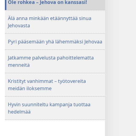
Ole rohkea – Jehova on kanssasi!
Älä anna minkään etäännyttää sinua
Jehovasta
Pyri pääsemään yhä lähemmäksi Jehovaa
Jatkamme palvelusta pahoittelematta
menneitä
Kristityt vanhimmat – työtovereita
meidän iloksemme
Hyvin suunniteltu kampanja tuottaa
hedelmää