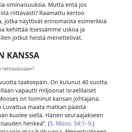
ia ominaisuuksia. Mutta entä jos
itä riittävästi? Raamattu kertoo
a, jotka näyttivät erinomaista esimerkkiä
apa kehittää itsessämme uskoa ja
iten jotkut heistä menettelivät.
AN KANSSA
n tehtävässään?
 vuotta taaksepäin. On kulunut 40 vuotta
llään vapautti miljoonat israelilaiset
 Mooses on toiminut kansan johtajana.
na Luvattua maata matkan päästä
hän kuolee siellä. Hänen seuraajakseen
iisauden henkeä”. (
5. Moos. 34:1–9
.)
 Kanaanin maa haltuunsa. Menestyäkseen