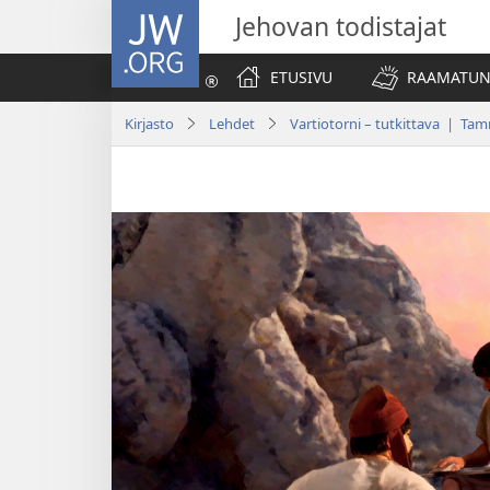
JW.ORG
Jehovan todistajat
ETUSIVU
RAAMATUN
Kirjasto
Lehdet
Vartiotorni – tutkittava | Ta