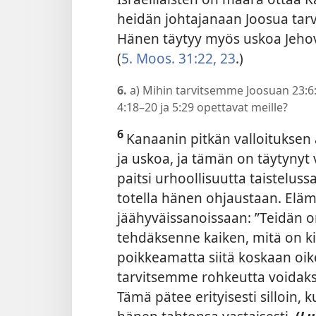
heidän johtajanaan Joosua tarvi
Hänen täytyy myös uskoa Jehova
(
5. Moos. 31:22, 23
.)
6.
a) Mihin tarvitsemme Joosuan 23:6
4:18–20 ja 5:29 opettavat meille?
6
Kanaanin pitkän valloituksen 
ja uskoa, ja tämän on täytynyt va
paitsi urhoollisuutta taisteluss
totella hänen ohjaustaan. Eläm
jäähyväissanoissaan: ”Teidän o
tehdäksenne kaiken, mitä on ki
poikkeamatta siitä koskaan oike
tarvitsemme rohkeutta voidaks
Tämä pätee erityisesti silloin,