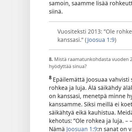
samoin, saamme lisää rohkeut
siinä.
Vuositeksti 2013: ”Ole rohkea
kanssasi.” (
Joosua 1:9
)
8.
Mistä raamatunkohdasta vuoden 201
hyödyttää sinua?
8
Epäilemättä Joosuaa vahvisti 
rohkea ja luja. Älä säikähdy älä
on kanssasi, menetpä minne hy
kanssamme. Siksi meillä ei ko
säikähtyä eikä kauhistua. Meid
kehotus: ”Ole rohkea ja luja. – 
Nämä
Joosuan 1:9
:n sanat on 