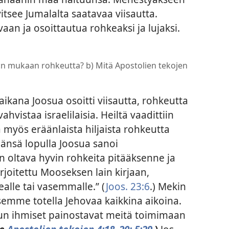
tsee Jumalalta saatavaa viisautta.
an ja osoittautua rohkeaksi ja lujaksi.
:n mukaan rohkeutta? b) Mitä Apostolien tekojen
aikana Joosua osoitti viisautta, rohkeutta
hvistaa israelilaisia. Heiltä vaadittiin
a myös eräänlaista hiljaista rohkeutta
änsä lopulla Joosua sanoi
n oltava hyvin rohkeita pitääksenne ja
rjoitettu Mooseksen lain kirjaan,
alle tai vasemmalle.” (
Joos. 23:6
.) Mekin
emme totella Jehovaa kaikkina aikoina.
 kun ihmiset painostavat meitä toimimaan