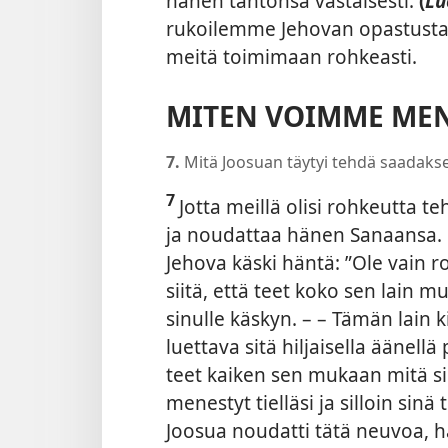
hänen tahtonsa vastaisesti.
(
L
rukoilemme Jehovan opastusta
meitä toimimaan rohkeasti.
MITEN VOIMME MEN
7.
Mitä Joosuan täytyi tehdä saadak
7
Jotta meillä olisi rohkeutta t
ja noudattaa hänen Sanaansa. 
Jehova käski häntä: ”Ole vain r
siitä, että teet koko sen lain m
sinulle käskyn. – – Tämän lain k
luettava sitä hiljaisella äänellä 
teet kaiken sen mukaan mitä siihe
menestyt tielläsi ja silloin sinä t
Joosua noudatti tätä neuvoa, h