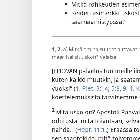
Mitkä rohkeuden esimerk
Keiden esimerkki uskost
saarnaamistyössä?
1, 2.
a) Mitkä ominaisuudet auttavat 
määrittelisit uskon? Valaise.
JEHOVAN palvelus tuo meille il
kuten kaikki muutkin, ja saata
vuoksi” (
1. Piet. 3:14;
5:8, 9;
1. K
koettelemuksista tarvitsemme 
2
Mitä usko on? Apostoli Paavali
odotusta, mitä toivotaan, selvä 
nähdä.” (
Hepr. 11:1
.) Eräässä 
sen saantokirja, mitä toivomm