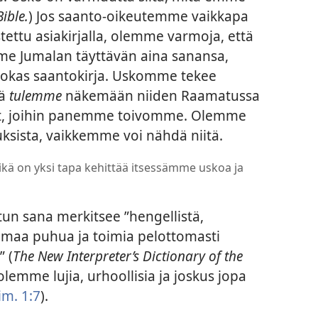
ible.
) Jos saanto-oikeutemme vaikkapa
tettu asiakirjalla, olemme varmoja, että
 Jumalan täyttävän aina sanansa,
vokas saantokirja. Uskomme tekee
tä
tulemme
näkemään niiden Raamatussa
et, joihin panemme toivomme. Olemme
uuksista, vaikkemme voi nähdä niitä.
ikä on yksi tapa kehittää itsessämme uskoa ja
n sana merkitsee ”hengellistä,
imaa puhua ja toimia pelottomasti
” (
The New Interpreter’s Dictionary of the
 olemme lujia, urhoollisia ja joskus jopa
im. 1:7
).