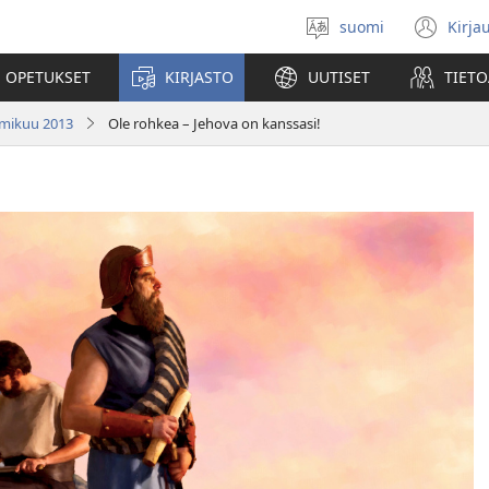
suomi
Kirja
Valitse
(av
kieli
uu
 OPETUKSET
KIRJASTO
UUTISET
TIETO
ikk
mmikuu 2013
Ole rohkea – Jehova on kanssasi!