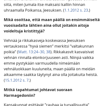
siitä, miten Jumala itse maksaisi kalliin hinnan
uhraamalla Poikansa, Jeesuksen. (
1.1.2012 s. 23
.)
Mikä osoittaa, että maan päällä on ensimmäiseltä
vuosisadalta lähtien aina ollut joitakin aitoja
voideltuja kristittyjä?
Vehnää ja rikkakasveja koskevassa Jeesuksen
vertauksessa ”hyvä siemen” merkitsi ”valtakunnan
poikia” (
Matt. 13:24–30,
38
). Rikkakasvit kasvaisivat
vehnän rinnalla elonkorjuuseen asti. Niinpä vaikka
emme pystykään varmuudella nimeämään
vehnäluokkaan kuuluneita, maan päällä on meidän
aikaamme saakka täytynyt aina olla joitakuita heistä.
(
15.1.2012 s. 7
.)
Mitkä tapahtumat johtavat suoraan
Harmagedoniin?
Kansakunnat esittävät ”rauhaa ja turvallisuutta”