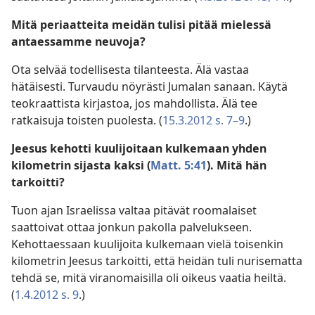
Mitä periaatteita meidän tulisi pitää mielessä
antaessamme neuvoja?
Ota selvää todellisesta tilanteesta. Älä vastaa
hätäisesti. Turvaudu nöyrästi Jumalan sanaan. Käytä
teokraattista kirjastoa, jos mahdollista. Älä tee
ratkaisuja toisten puolesta. (
15.3.2012 s. 7–9
.)
Jeesus kehotti kuulijoitaan kulkemaan yhden
kilometrin sijasta kaksi (
Matt. 5:41
). Mitä hän
tarkoitti?
Tuon ajan Israelissa valtaa pitävät roomalaiset
saattoivat ottaa jonkun pakolla palvelukseen.
Kehottaessaan kuulijoita kulkemaan vielä toisenkin
kilometrin Jeesus tarkoitti, että heidän tuli nurisematta
tehdä se, mitä viranomaisilla oli oikeus vaatia heiltä.
(
1.4.2012 s. 9
.)