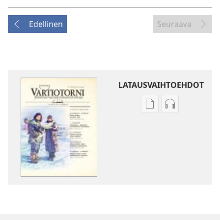
Edellinen
Seuraava
LATAUSVAIHTOEHDOT
Julkaisujen
Äänitteiden
latausvaihtoehdot
latausvaihto
VARTIOTORNI
VARTIOTORN
–
–
TUTKITTAVA
TUTKITTAVA
Huhtikuu 2012
Huhtikuu 201