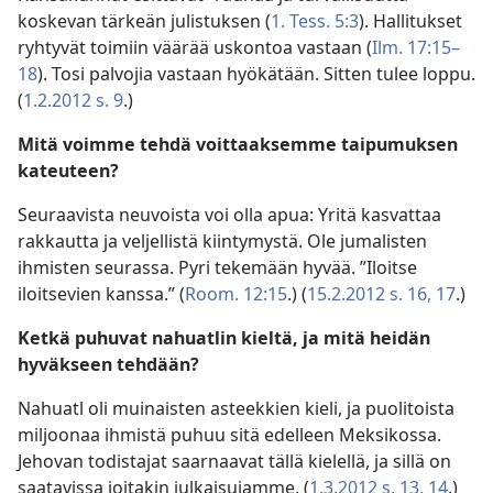
koskevan tärkeän julistuksen (
1. Tess. 5:3
). Hallitukset
ryhtyvät toimiin väärää uskontoa vastaan (
Ilm. 17:15–
18
). Tosi palvojia vastaan hyökätään. Sitten tulee loppu.
(
1.2.2012 s. 9
.)
Mitä voimme tehdä voittaaksemme taipumuksen
kateuteen?
Seuraavista neuvoista voi olla apua: Yritä kasvattaa
rakkautta ja veljellistä kiintymystä. Ole jumalisten
ihmisten seurassa. Pyri tekemään hyvää. ”Iloitse
iloitsevien kanssa.” (
Room. 12:15
.) (
15.2.2012 s. 16, 17
.)
Ketkä puhuvat nahuatlin kieltä, ja mitä heidän
hyväkseen tehdään?
Nahuatl oli muinaisten asteekkien kieli, ja puolitoista
miljoonaa ihmistä puhuu sitä edelleen Meksikossa.
Jehovan todistajat saarnaavat tällä kielellä, ja sillä on
saatavissa joitakin julkaisujamme. (
1.3.2012 s. 13, 14
.)