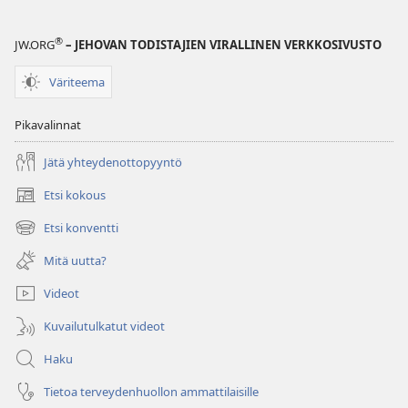
®
JW.ORG
– JEHOVAN TODISTAJIEN VIRALLINEN VERKKOSIVUSTO
Väriteema
Pikavalinnat
Jätä yhteydenottopyyntö
Etsi kokous
(avaa
uuden
Etsi konventti
(avaa
ikkunan)
uuden
Mitä uutta?
ikkunan)
Videot
Kuvailutulkatut videot
Haku
Tietoa terveydenhuollon ammattilaisille