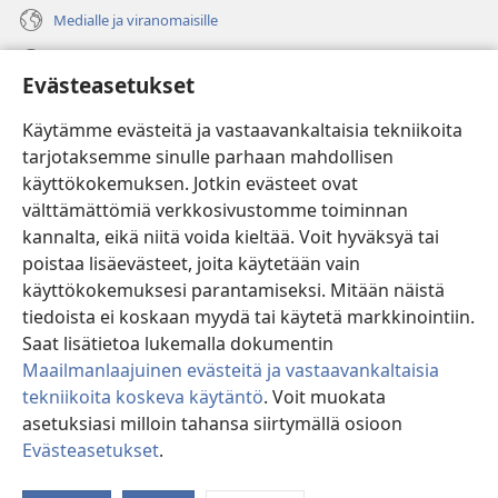
Medialle ja viranomaisille
Ohje
Evästeasetukset
Lahjoitukset
(avaa
Käytämme evästeitä ja vastaavankaltaisia tekniikoita
uuden
tarjotaksemme sinulle parhaan mahdollisen
ikkunan)
Vartiotornin VERKKOKIRJASTO
käyttökokemuksen. Jotkin evästeet ovat
(avaa
välttämättömiä verkkosivustomme toiminnan
uuden
®
JW Hub
ikkunan)
kannalta, eikä niitä voida kieltää. Voit hyväksyä tai
(avaa
uuden
poistaa lisäevästeet, joita käytetään vain
®
JW Library
ikkunan)
käyttökokemuksesi parantamiseksi. Mitään näistä
tiedoista ei koskaan myydä tai käytetä markkinointiin.
Watchtower Library
Saat lisätietoa lukemalla dokumentin
Maailmanlaajuinen evästeitä ja vastaavankaltaisia
tekniikoita koskeva käytäntö
. Voit muokata
asetuksiasi milloin tahansa siirtymällä osioon
Copyright
© 2026 Watch Tower Bible and Tract Society of Pennsylvania.
Evästeasetukset
.
Nä
KÄYTTÖEHDOT
|
TIETOSUOJAKÄYTÄNTÖ
|
EVÄSTEASETUKSET
si