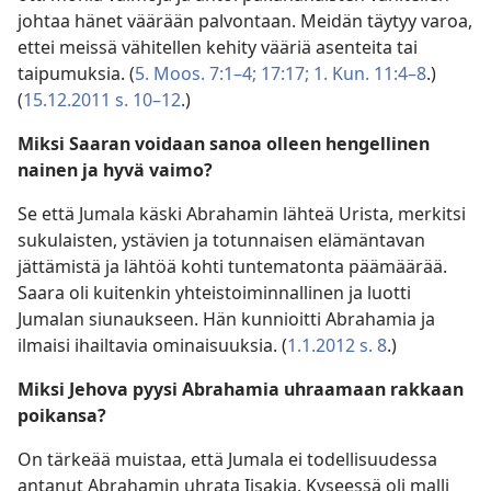
johtaa hänet väärään palvontaan. Meidän täytyy varoa,
ettei meissä vähitellen kehity vääriä asenteita tai
taipumuksia. (
5. Moos. 7:1–4;
17:17;
1. Kun. 11:4–8
.)
(
15.12.2011 s. 10–12
.)
Miksi Saaran voidaan sanoa olleen hengellinen
nainen ja hyvä vaimo?
Se että Jumala käski Abrahamin lähteä Urista, merkitsi
sukulaisten, ystävien ja totunnaisen elämäntavan
jättämistä ja lähtöä kohti tuntematonta päämäärää.
Saara oli kuitenkin yhteistoiminnallinen ja luotti
Jumalan siunaukseen. Hän kunnioitti Abrahamia ja
ilmaisi ihailtavia ominaisuuksia. (
1.1.2012 s. 8
.)
Miksi Jehova pyysi Abrahamia uhraamaan rakkaan
poikansa?
On tärkeää muistaa, että Jumala ei todellisuudessa
antanut Abrahamin uhrata Iisakia. Kyseessä oli malli