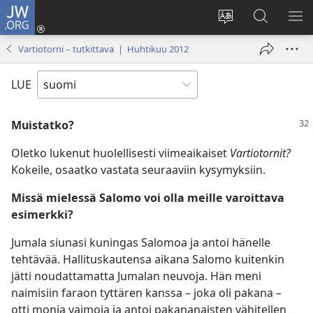
JW.ORG
Kirjaudu
(avaa
Vaihda
Hae
NÄ
uuden
sivuston
JW.ORG-
VA
Vartiotorni – tutkittava | Huhtikuu 2012
ikkunan)
kieli
sivustolta
LUE
Muistatko?
Oletko lukenut huolellisesti viimeaikaiset
Vartiotornit?
Kokeile, osaatko vastata seuraaviin kysymyksiin.
Missä mielessä Salomo voi olla meille varoittava
esimerkki?
Jumala siunasi kuningas Salomoa ja antoi hänelle
tehtävää. Hallituskautensa aikana Salomo kuitenkin
jätti noudattamatta Jumalan neuvoja. Hän meni
naimisiin faraon tyttären kanssa – joka oli pakana –
otti monia vaimoja ja antoi pakananaisten vähitellen