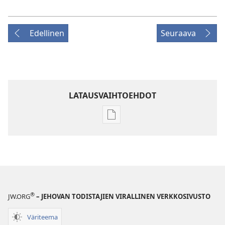
Edellinen
Seuraava
LATAUSVAIHTOEHDOT
Julkaisujen
latausvaihtoehdot
VARTIOTORNI
–
TUTKITTAVA
Syyskuu 2010
®
JW.ORG
– JEHOVAN TODISTAJIEN VIRALLINEN VERKKOSIVUSTO
Väriteema