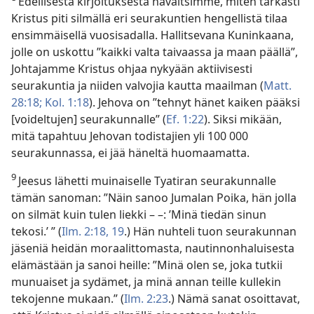
Edellisestä kirjoituksesta havaitsimme, miten tarkasti
Kristus piti silmällä eri seurakuntien hengellistä tilaa
ensimmäisellä vuosisadalla. Hallitsevana Kuninkaana,
jolle on uskottu ”kaikki valta taivaassa ja maan päällä”,
Johtajamme Kristus ohjaa nykyään aktiivisesti
seurakuntia ja niiden valvojia kautta maailman (
Matt.
28:18;
Kol. 1:18
). Jehova on ”tehnyt hänet kaiken pääksi
[voideltujen] seurakunnalle” (
Ef. 1:22
). Siksi mikään,
mitä tapahtuu Jehovan todistajien yli 100 000
seurakunnassa, ei jää häneltä huomaamatta.
9
Jeesus lähetti muinaiselle Tyatiran seurakunnalle
tämän sanoman: ”Näin sanoo Jumalan Poika, hän jolla
on silmät kuin tulen liekki – –: ’Minä tiedän sinun
tekosi.’ ” (
Ilm. 2:18, 19
.) Hän nuhteli tuon seurakunnan
jäseniä heidän moraalittomasta, nautinnonhaluisesta
elämästään ja sanoi heille: ”Minä olen se, joka tutkii
munuaiset ja sydämet, ja minä annan teille kullekin
tekojenne mukaan.” (
Ilm. 2:23
.) Nämä sanat osoittavat,