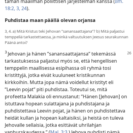
tämän maailman poliittisen järjestelmän kanssa (
Ilm.
18:2, 3,
24
).
Puhdistaa maan päällä olevan orjansa
3, 4. a) Mitä Kristus teki Jehovan ”sanansaattajana”? b) Mitä paljastui
temppeliä tarkastettaessa, ja minkä valtuutuksen Jeesus seurakunnan
Päänä antoi?
3
Jehovan ja hänen ”sanansaattajansa”
tekemässä
tarkastuksessa paljastui myös se, että hengellisen
temppelin maallisessa esipihassa oli ryhmä tosi
kristittyjä, jotka eivät kuuluneet kristikunnan
kirkkoihin. Mutta jopa nämä voidellut kristityt eli
”Leevin pojat” piti puhdistaa. Toteutui se, mitä
profeetta Malakia oli ennustanut: ”Hänen [Jehovan] on
istuttava hopean sulattajana ja puhdistajana ja
puhdistettava Leevin pojat, ja hänen on puhdistettava
heidät kullan ja hopean kaltaisiksi, ja heistä on tuleva
Jehovalle sellaisia, jotka esittävät uhrilahjan
vanhurskaudessa.” (
Mal. 3:3
.) Jehova puhdisti nämä