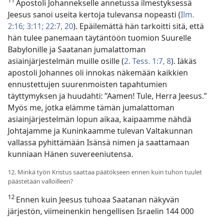
11
Apostoli Johannekselle annetussa ilmestyksessä
Jeesus sanoi useita kertoja tulevansa nopeasti (
Ilm.
2:16;
3:11;
22:7,
20
). Epäilemättä hän tarkoitti sitä, että
hän tulee panemaan täytäntöön tuomion Suurelle
Babylonille ja Saatanan jumalattoman
asiainjärjestelmän muille osille (
2. Tess. 1:7, 8
). Iäkäs
apostoli Johannes oli innokas näkemään kaikkien
ennustettujen suurenmoisten tapahtumien
täyttymyksen ja huudahti: ”Aamen! Tule, Herra Jeesus.”
Myös me, jotka elämme tämän jumalattoman
asiainjärjestelmän lopun aikaa, kaipaamme nähdä
Johtajamme ja Kuninkaamme tulevan Valtakunnan
vallassa pyhittämään Isänsä nimen ja saattamaan
kunniaan Hänen suvereeniutensa.
12. Minkä työn Kristus saattaa päätökseen ennen kuin tuhon tuulet
päästetään valloilleen?
12
Ennen kuin Jeesus tuhoaa Saatanan näkyvän
järjestön, viimeinenkin hengellisen Israelin 144 000