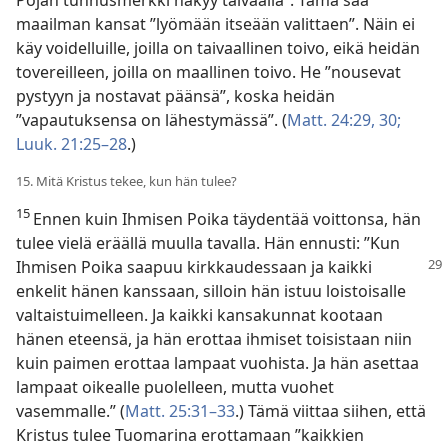
Pojan tunnusmerkki näkyy taivaalla”. Tämä saa
maailman kansat ”lyömään itseään valittaen”. Näin ei
käy voidelluille, joilla on taivaallinen toivo, eikä heidän
tovereilleen, joilla on maallinen toivo. He ”nousevat
pystyyn ja nostavat päänsä”, koska heidän
”vapautuksensa on lähestymässä”. (
Matt. 24:29, 30;
Luuk. 21:25–28
.)
15. Mitä Kristus tekee, kun hän tulee?
15
Ennen kuin Ihmisen Poika täydentää voittonsa, hän
tulee vielä eräällä muulla tavalla. Hän ennusti: ”Kun
Ihmisen Poika saapuu
kirkkaudessaan ja kaikki
enkelit hänen kanssaan, silloin hän istuu loistoisalle
valtaistuimelleen. Ja kaikki kansakunnat kootaan
hänen eteensä, ja hän erottaa ihmiset toisistaan niin
kuin paimen erottaa lampaat vuohista. Ja hän asettaa
lampaat oikealle puolelleen, mutta vuohet
vasemmalle.” (
Matt. 25:31–33
.) Tämä viittaa siihen, että
Kristus tulee Tuomarina erottamaan ”kaikkien