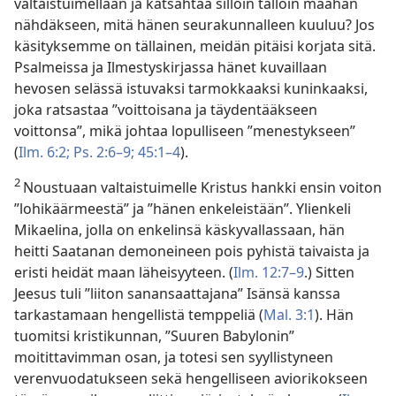
valtaistuimellaan ja katsahtaa silloin tällöin maahan
nähdäkseen, mitä hänen seurakunnalleen kuuluu? Jos
käsityksemme on tällainen, meidän pitäisi korjata sitä.
Psalmeissa ja Ilmestyskirjassa hänet kuvaillaan
hevosen selässä istuvaksi tarmokkaaksi kuninkaaksi,
joka ratsastaa ”voittoisana ja täydentääkseen
voittonsa”, mikä johtaa lopulliseen ”menestykseen”
(
Ilm. 6:2;
Ps. 2:6–9;
45:1–4
).
2
Noustuaan valtaistuimelle Kristus hankki ensin voiton
”lohikäärmeestä” ja ”hänen enkeleistään”. Ylienkeli
Mikaelina, jolla on enkelinsä käskyvallassaan, hän
heitti Saatanan demoneineen pois pyhistä taivaista ja
eristi heidät maan läheisyyteen. (
Ilm. 12:7–9
.) Sitten
Jeesus tuli ”liiton sanansaattajana” Isänsä kanssa
tarkastamaan hengellistä temppeliä (
Mal. 3:1
). Hän
tuomitsi kristikunnan, ”Suuren Babylonin”
moitittavimman osan, ja totesi sen syyllistyneen
verenvuodatukseen sekä hengelliseen aviorikokseen