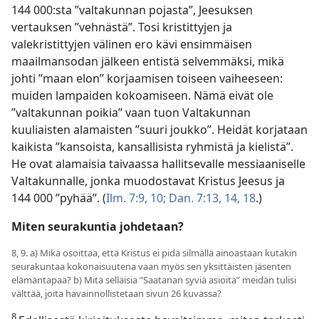
144 000:sta ”valtakunnan pojasta”, Jeesuksen
vertauksen ”vehnästä”. Tosi kristittyjen ja
valekristittyjen välinen ero kävi ensimmäisen
maailmansodan jälkeen entistä selvemmäksi, mikä
johti ”maan elon” korjaamisen toiseen vaiheeseen:
muiden lampaiden kokoamiseen. Nämä eivät ole
”valtakunnan poikia” vaan tuon Valtakunnan
kuuliaisten alamaisten ”suuri joukko”. Heidät korjataan
kaikista ”kansoista, kansallisista ryhmistä ja kielistä”.
He ovat alamaisia taivaassa hallitsevalle messiaaniselle
Valtakunnalle, jonka muodostavat Kristus Jeesus ja
144 000 ”pyhää”. (
Ilm. 7:9, 10;
Dan. 7:13, 14,
18
.)
Miten seurakuntia johdetaan?
8, 9. a) Mikä osoittaa, että Kristus ei pidä silmällä ainoastaan kutakin
seurakuntaa kokonaisuutena vaan myös sen yksittäisten jäsenten
elämäntapaa? b) Mitä sellaisia ”Saatanan syviä asioita” meidän tulisi
välttää, joita havainnollistetaan sivun 26 kuvassa?
8