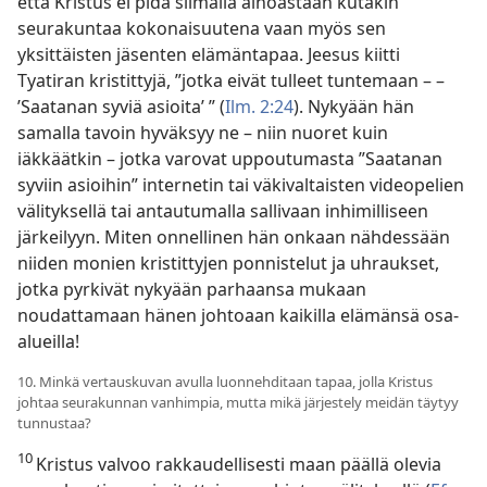
että Kristus ei pidä silmällä ainoastaan kutakin
seurakuntaa kokonaisuutena vaan myös sen
yksittäisten jäsenten elämäntapaa. Jeesus kiitti
Tyatiran kristittyjä, ”jotka eivät tulleet tuntemaan – –
’Saatanan syviä asioita’ ” (
Ilm. 2:24
). Nykyään hän
samalla tavoin hyväksyy ne – niin nuoret kuin
iäkkäätkin – jotka varovat uppoutumasta ”Saatanan
syviin asioihin” internetin tai väkivaltaisten videopelien
välityksellä tai antautumalla sallivaan inhimilliseen
järkeilyyn. Miten onnellinen hän onkaan nähdessään
niiden monien kristittyjen ponnistelut ja uhraukset,
jotka pyrkivät nykyään parhaansa mukaan
noudattamaan hänen johtoaan kaikilla elämänsä osa-
alueilla!
10. Minkä vertauskuvan avulla luonnehditaan tapaa, jolla Kristus
johtaa seurakunnan vanhimpia, mutta mikä järjestely meidän täytyy
tunnustaa?
10
Kristus valvoo rakkaudellisesti maan päällä olevia