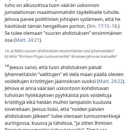
tuho on alkusoittoa tuon väärän uskonnon
jumalattoman maailmanmahdin täydelliselle tuholle.
Jehova panee poliittisten johtajien sydämeen, että he
hävittävät tämän hengellisen porton. (
Ilm. 17:15–18
.)
Se tulee olemaan ”suuren ahdistuksen” ensimmäinen
osa (
Matt. 24:21
).
14. a) Miksi suuren ahdistuksen ensimmäinen osa lyhennetään?
b) Mitä ”Ihmisen Pojan tunnusmerkki” ilmaisee Jehovan kansalle?
14
Jeesus sanoi, että tuon ahdistuksen päivät
lyhennettäisiin ”valittujen” eli vielä maan päällä olevien
voideltujen kristittyjen jäännöksen vuoksi (
Matt. 24:22
).
Jehova ei anna väärään uskontoon kohdistuvan
tuhoisan hyökkäyksen pyyhkäistä pois voideltuja
kristittyjä eikä heidän muihin lampaisiin kuuluvia
tovereitaan. Jeesus lisäsi, että ”noiden päivien
ahdistuksen jälkeen” tulee olemaan tunnusmerkkejä
auringossa, kuussa ja tähdissä, ”ja sitten Ihmisen