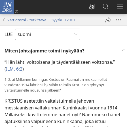
JW.ORG
Kirjaudu
(avaa
Vaihda
Hae
NÄ
uuden
sivuston
JW.ORG-
VA
Vartiotorni – tutkittava | Syyskuu 2010
ikkunan)
kieli
sivustolta
LUE
Miten Johtajamme toimii nykyään?
”Hän lähti voittoisana ja täydentääkseen voittonsa.”
(
ILM. 6:2
)
1, 2. a) Millainen kuningas Kristus on Raamatun mukaan ollut
vuodesta 1914 lähtien? b) Mihin toimiin Kristus on ryhtynyt
valtaistuimelle nousunsa jälkeen?
KRISTUS asetettiin valtaistuimelle Jehovan
messiaanisen valtakunnan Kuninkaaksi vuonna 1914.
Millaiseksi kuvittelemme hänet nyt? Näemmekö hänet
ajatuksiinsa vaipuneena kuninkaana, joka istuu