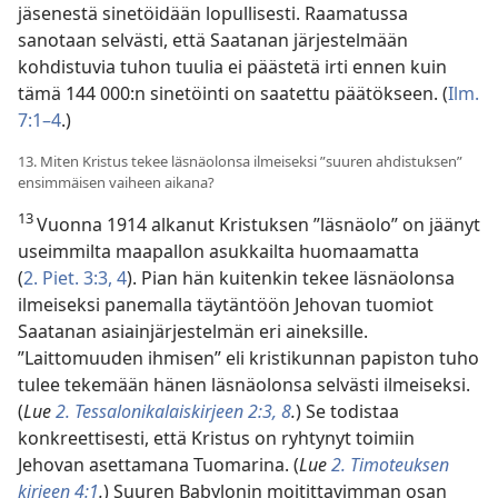
jäsenestä sinetöidään lopullisesti. Raamatussa
sanotaan selvästi, että Saatanan järjestelmään
kohdistuvia tuhon tuulia ei päästetä irti ennen kuin
tämä 144 000:n sinetöinti on saatettu päätökseen. (
Ilm.
7:1–4
.)
13. Miten Kristus tekee läsnäolonsa ilmeiseksi ”suuren ahdistuksen”
ensimmäisen vaiheen aikana?
13
Vuonna 1914 alkanut Kristuksen ”läsnäolo” on jäänyt
useimmilta maapallon asukkailta huomaamatta
(
2. Piet. 3:3, 4
). Pian hän kuitenkin tekee läsnäolonsa
ilmeiseksi panemalla täytäntöön Jehovan tuomiot
Saatanan asiainjärjestelmän eri aineksille.
”Laittomuuden ihmisen” eli kristikunnan papiston tuho
tulee tekemään hänen läsnäolonsa selvästi ilmeiseksi.
(
Lue
2. Tessalonikalaiskirjeen 2:3,
8
.
) Se todistaa
konkreettisesti, että Kristus on ryhtynyt toimiin
Jehovan asettamana Tuomarina. (
Lue
2. Timoteuksen
kirjeen 4:1
.
) Suuren Babylonin moitittavimman osan