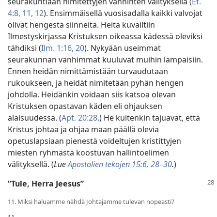
seurakuntiaan nimitettyjen vanhinten välityksellä (
Ef.
4:8,
11, 12
). Ensimmäisellä vuosisadalla kaikki valvojat
olivat hengestä siinneitä. Heitä kuvailtiin
Ilmestyskirjassa Kristuksen oikeassa kädessä oleviksi
tähdiksi (
Ilm. 1:16,
20
). Nykyään useimmat
seurakunnan vanhimmat kuuluvat muihin lampaisiin.
Ennen heidän nimittämistään turvaudutaan
rukoukseen, ja heidät nimitetään pyhän hengen
johdolla. Heidänkin voidaan siis katsoa olevan
Kristuksen opastavan käden eli ohjauksen
alaisuudessa. (
Apt. 20:28
.) He kuitenkin tajuavat, että
Kristus johtaa ja ohjaa maan päällä olevia
opetuslapsiaan pienestä voideltujen kristittyjen
miesten ryhmästä koostuvan hallintoelimen
välityksellä. (
Lue
Apostolien tekojen 15:6,
28–30
.
)
”Tule, Herra Jeesus”
11. Miksi haluamme nähdä Johtajamme tulevan nopeasti?