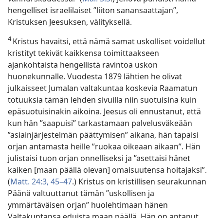
hengelliset israelilaiset ”liiton sanansaattajan”,
Kristuksen Jeesuksen, välityksellä.
4
Kristus havaitsi, että nämä samat uskolliset voidellut
kristityt tekivät kaikkensa toimittaakseen
ajankohtaista hengellistä ravintoa uskon
huonekunnalle. Vuodesta 1879 lähtien he olivat
julkaisseet Jumalan valtakuntaa koskevia Raamatun
totuuksia tämän lehden sivuilla niin suotuisina kuin
epäsuotuisinakin aikoina. Jeesus oli ennustanut, että
kun hän ”saapuisi” tarkastamaan palvelusväkeään
”asiainjärjestelmän päättymisen” aikana, hän tapaisi
orjan antamasta heille ”ruokaa oikeaan aikaan”. Hän
julistaisi tuon orjan onnelliseksi ja ”asettaisi hänet
kaiken [maan päällä olevan] omaisuutensa hoitajaksi”.
(
Matt. 24:3,
45–47
.) Kristus on kristillisen seurakunnan
Päänä valtuuttanut tämän ”uskollisen ja
ymmärtäväisen orjan” huolehtimaan hänen
Valtakuntansa eduista maan päällä. Hän on antanut