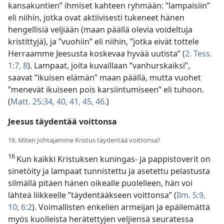
kansakuntien” ihmiset kahteen ryhmään: ”lampaisiin”
eli niihin, jotka ovat aktiivisesti tukeneet hänen
hengellisiä veljiään (maan päällä olevia voideltuja
kristittyjä), ja ”vuohiin” eli niihin, ”jotka eivät tottele
Herraamme Jeesusta koskevaa hyvää uutista” (
2. Tess.
1:7, 8
). Lampaat, joita kuvaillaan ”vanhurskaiksi”,
saavat ”ikuisen elämän” maan päällä, mutta vuohet
”menevät ikuiseen pois karsiintumiseen” eli tuhoon.
(
Matt. 25:34,
40, 41,
45, 46
.)
Jeesus täydentää voittonsa
16. Miten Johtajamme Kristus täydentää voittonsa?
16
Kun kaikki Kristuksen kuningas- ja pappistoverit on
sinetöity ja lampaat tunnistettu ja asetettu pelastusta
silmällä pitäen hänen oikealle puolelleen, hän voi
lähteä liikkeelle ”täydentääkseen voittonsa” (
Ilm. 5:9,
10;
6:2
). Voimallisten enkelien armeijan ja epäilemättä
myös kuolleista herätettyjen veljiensä seuratessa