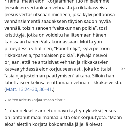
Tämä ”maan elon” korjaaminen tuo mieleemme
Jeesuksen vertauksen vehnästä ja rikkakasveista.
Jeesus vertasi itseään mieheen, joka kylvi peltoonsa
vehnänsiementä saadakseen täyden sadon hyvää
vehnää, toisin sanoen ”valtakunnan poikia”, tosi
kristittyjä, jotka on voideltu hallitsemaan hänen
kanssaan hänen Valtakunnassaan. Mutta yön
pimeydessä vihollinen, ”Panettelija”, kylvi peltoon
rikkakasveja, ”paholaisen poikia”. Kylväjä neuvoi
orjiaan, että he antaisivat vehnän ja rikkakasvien
kasvaa yhdessä
elonkorjuuseen asti, joka koittaisi
”asiainjärjestelmän päättymisen” aikana. Silloin hän
lähettäisi enkelinsä erottamaan vehnän rikkakasveista.
(
Matt. 13:24–30,
36–41
.)
7. Miten Kristus korjaa ”maan elon”?
7
Johannekselle annetun näyn täyttymykseksi Jeesus
on johtanut maailmanlaajuista elonkorjuutyötä. ”Maan
eloa” alettiin korjata kokoamalla jäljellä olevat