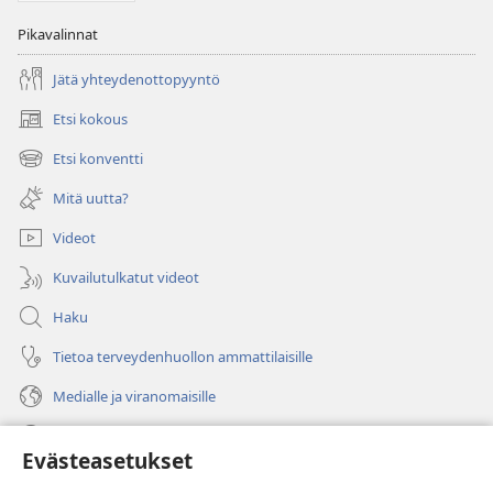
Pikavalinnat
Jätä yhteydenottopyyntö
Etsi kokous
(avaa
uuden
Etsi konventti
(avaa
ikkunan)
uuden
Mitä uutta?
ikkunan)
Videot
Kuvailutulkatut videot
Haku
Tietoa terveydenhuollon ammattilaisille
Medialle ja viranomaisille
Ohje
Evästeasetukset
Lahjoitukset