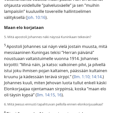
ohjausta voidellulle ”palvelusväelle” ja sen ”muihin
lampaisiin” kuuluville tovereille hallintoelimen
välityksellä (
Joh. 10:16
).
Maan elo korjataan
5. Mitä apostoli Johannes näki näyssä Kuninkaan tekevän?
5
Apostoli Johannes sai näyn vielä jostain muusta, mitä
messiaaninen Kuningas tekisi ”Herran päivänä”
noustuaan valtaistuimelle vuonna 1914. Johannes
kirjoitti: ”Minä näin, ja katso: valkoinen pilvi, ja pilvellä
istui joku ihmisen pojan kaltainen, päässään kultainen
kruunu ja kädessään terävä sirppi.” (
Ilm. 1:10;
14:14
.)
Johannes kuuli, miten Jehovan luota tullut enkeli käski
Elonkorjaajaa ojentamaan sirppinsä, koska ”maan elo
oli täysin kypsä” (
Ilm. 14:15, 16
).
6. Mitä Jeesus ennusti tapahtuvan pellolla ennen elonkorjuuaikaa?
6