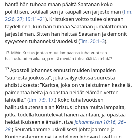
häntä hän tuhoaa maan päältä Saatanan koko
poliittisen, sotilaallisen ja kaupallisen järjestelmän (
Ilm.
2:26, 27;
19:11–21
). Kristuksen voitto tulee olemaan
täydellinen, kun hän tuhoaa Saatanan jumalattoman
järjestelmän. Sitten hän heittää Saatanan ja demonit
syvyyteen tuhanneksi vuodeksi (
Ilm. 20:1–3
).
17. Mihin Kristus johtaa muut lampaansa tuhatvuotisen
hallituskauden aikana, ja mitä meidän tulisi päättää tehdä?
17
Apostoli Johannes ennusti muiden lampaiden
”suuresta joukosta”, joka säilyy elossa suuresta
ahdistuksesta: ”Karitsa, joka on valtaistuimen keskellä,
paimentaa heitä ja opastaa heidät elämän vetten
lähteille.” (
Ilm. 7:9,
17
.) Koko tuhatvuotisen
hallituskautensa ajan Kristus johtaa muita lampaita,
jotka todella kuuntelevat hänen ääntään, ja opastaa
heidät ikuiseen elämään. (
Lue
Johanneksen 10:16,
26–
28
.
) Seuratkaamme uskollisesti Johtajaamme ja
Kuningastamme nyt ja edelleen Jehovan luvattuun