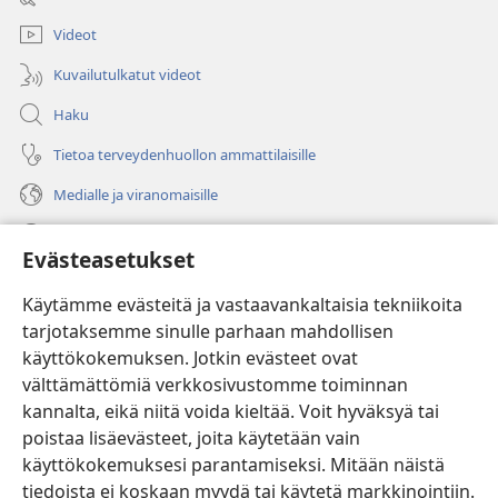
ikkunan)
Videot
Kuvailutulkatut videot
Haku
Tietoa terveydenhuollon ammattilaisille
Medialle ja viranomaisille
Ohje
Evästeasetukset
Lahjoitukset
(avaa
Käytämme evästeitä ja vastaavankaltaisia tekniikoita
uuden
tarjotaksemme sinulle parhaan mahdollisen
ikkunan)
Vartiotornin VERKKOKIRJASTO
käyttökokemuksen. Jotkin evästeet ovat
(avaa
välttämättömiä verkkosivustomme toiminnan
uuden
®
JW Hub
ikkunan)
kannalta, eikä niitä voida kieltää. Voit hyväksyä tai
(avaa
uuden
poistaa lisäevästeet, joita käytetään vain
®
JW Library
ikkunan)
käyttökokemuksesi parantamiseksi. Mitään näistä
tiedoista ei koskaan myydä tai käytetä markkinointiin.