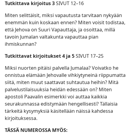
Tutkittava kirjoitus 3
SIVUT 12–16
Miten selittäisit, miksi vapautusta tarvitaan nykyään
enemmän kuin koskaan ennen? Miten voisit todistaa,
että Jehova on Suuri Vapauttaja, ja osoittaa, millä
tavoin Jumalan valtakunta vapauttaa pian
ihmiskunnan?
Tutkittavat kirjoitukset 4 ja 5
SIVUT 17–25
Miksi nuorten pitäisi palvella Jumalaa? Voivatko he
onnistua elämään Jehovalle vihkiytyneinä riippumatta
siitä, miten muut saattavat suhtautua heihin? Mitä
palvelustilaisuuksia heidän edessään on? Miten
apostoli Paavalin esimerkki voi auttaa kaikkia
seurakunnassa edistymään hengellisesti? Tällaisia
tärkeitä kysymyksiä käsitellään näissä kahdessa
kirjoituksessa.
TÄSSÄ NUMEROSSA MYÖS: