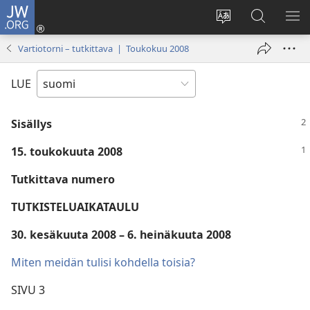
JW.ORG
Kirjaudu
(avaa
Vaihda
Hae
NÄ
uuden
sivuston
JW.ORG-
VA
Vartiotorni – tutkittava | Toukokuu 2008
ikkunan)
kieli
sivustolta
LUE
Sisällys
15. toukokuuta 2008
Tutkittava numero
TUTKISTELUAIKATAULU
30. kesäkuuta 2008 – 6. heinäkuuta 2008
Miten meidän tulisi kohdella toisia?
SIVU 3