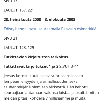
SIVU 17
LAULUT: 157, 221
28. heinäkuuta 2008 – 3. elokuuta 2008
Edisty hengellisesti seuraamalla Paavalin esimerkkiä
SIVU 21
LAULUT: 123, 129
Tutkittavien kirjoitusten tarkoitus
Tutkittavat kirjoitukset 1 ja 2
SIVUT 3–11
Jeesus korosti kuuluisassa vuorisaarnassaan
lempeämielisyyden ja armollisuuden sekä
rauhantekijänä olemisen tärkeyttä. Hän kehotti
seuraajiaan antamaan valonsa loistaa ja osoitti, miten
meidän pitäisi kohdella vihollisiamme ja muita.