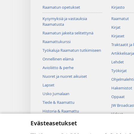
Raamatun opetukset
Kirjasto
Kysymyksiä ja vastauksia
Raamatut
Raamatusta
Kirjat
Raamatun jakeita selitettynä
Kirjaset
Raamattukurssi
Traktaatit ja
Työkaluja Raamatun tutkimiseen
Artikkelisarja
Onnellinen elämä
Lehdet
Avioliitto & perhe
Työkirjat
Nuoret ja nuoret aikuiset
Ohjelmalehti
Lapset
Hakemistot
Usko Jumalaan
Oppaat
Tiede & Raamattu
JW Broadcas
Historia & Raamattu
Videot
Evästeasetukset
Musiikki
Kuunnelmat