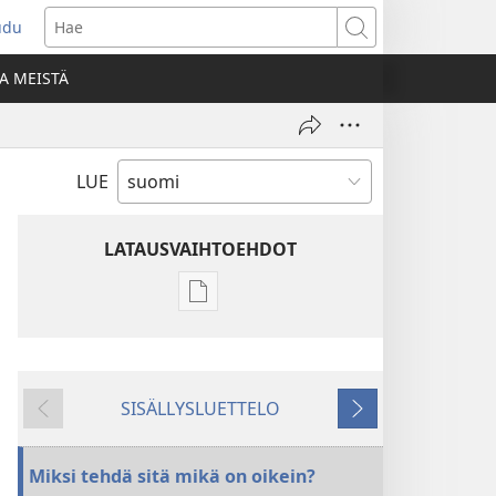
udu
aa
Hae
den
A MEISTÄ
unan)
LUE
LATAUSVAIHTOEHDOT
Julkaisujen
latausvaihtoehdot
VARTIOTORNI
–
SISÄLLYSLUETTELO
TUTKITTAVA
Edellinen
Seuraava
15. marraskuuta
2006
Miksi tehdä sitä mikä on oikein?