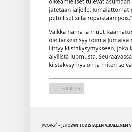
oikeamieliset tulevat asumaan
jätetään jäljelle. Jumalattomat
petolliset siitä repäistään pois.
Vaikka nämä ja muut Raamatun 
ole tärkein syy toimia Jumalaa m
liittyy kiistakysymykseen, joka
älyllistä luomusta. Seuraavassa 
kiistakysymys on ja miten se va
Edellinen
®
JW.ORG
– JEHOVAN TODISTAJIEN VIRALLINEN 