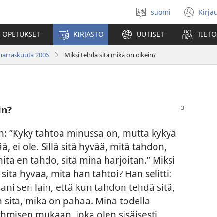
suomi
Kirja
Valitse
(av
kieli
uu
 OPETUKSET
KIRJASTO
UUTISET
TIETO
ikk
 marraskuuta 2006
Miksi tehdä sitä mikä on oikein?
in?
n: ”Kyky tahtoa minussa on, mutta kykyä
, ei ole. Sillä sitä hyvää, mitä tahdon,
itä en tahdo, sitä minä harjoitan.” Miksi
itä hyvää, mitä hän tahtoi? Hän selitti:
ni sen lain, että kun tahdon tehdä sitä,
n sitä, mikä on pahaa. Minä todella
ihmisen mukaan, joka olen sisäisesti,