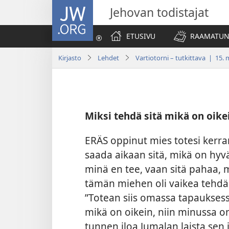
JW.ORG
Jehovan todistajat
ETUSIVU
RAAMATUN
Kirjasto
Lehdet
Vartiotorni – tutkittava | 15.
Miksi tehdä sitä mikä on oike
ERÄS oppinut mies totesi kerra
saada aikaan sitä, mikä on hyvää
minä en tee, vaan sitä pahaa, m
tämän miehen oli vaikea tehdä s
”Totean siis omassa tapauksessa
mikä on oikein, niin minussa o
tunnen iloa Jumalan laista sen 