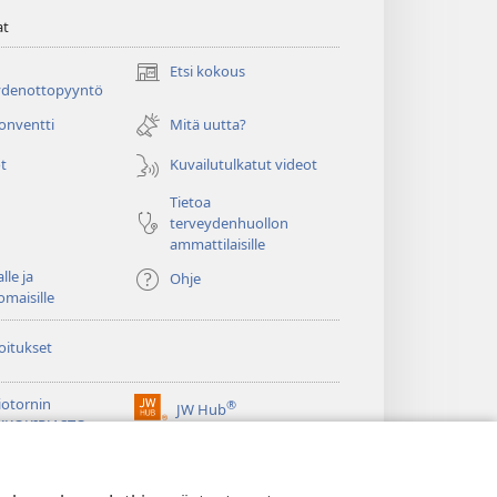
at
Etsi kokous
(avaa
ydenottopyyntö
uuden
ikkunan)
konventti
Mitä uutta?
t
Kuvailutulkatut videot
Tietoa
terveydenhuollon
ammattilaisille
lle ja
Ohje
omaisille
oitukset
iotornin
®
JW Hub
(avaa
KKOKIRJASTO
uuden
®
ikkunan)
ibrary
Watchtower Library