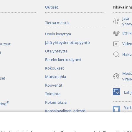
Uutiset
Pikavalinn
Jätä
Tietoa meistä
yhte
Etsi 
Usein kysyttyä
(avaa
uuden
Jätä yhteydenottopyyntö
Video
 kutsut
ikkunan)
Ota yhteyttä
t
Haku
Betelin kiertokäynnit
Kokoukset
Media
Muistojuhla
set
viran
Konventit
Lahj
Toiminta
(avaa
uuden
Kokemuksia
®
ting
ikkunan)
Vart
Kansainvälinen järjestö
(avaa
VER
uuden
JW L
ikkunan)