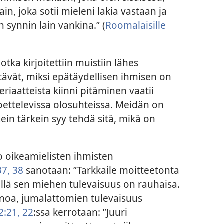
in, joka sotii mieleni lakia vastaan ja
 synnin lain vankina.” (
Roomalaisille
tka kirjoitettiin muistiin lähes
ttävät, miksi epätäydellisen ihmisen on
eriaatteista kiinni pitäminen vaatii
oettelevissa olosuhteissa. Meidän on
kein tärkein syy tehdä sitä, mikä on
 oikeamielisten ihmisten
37, 38
sanotaan: ”Tarkkaile moitteetonta
sillä sen miehen tulevaisuus on rauhaisa.
inoa, jumalattomien tulevaisuus
2:21, 22
:ssa kerrotaan: ”Juuri