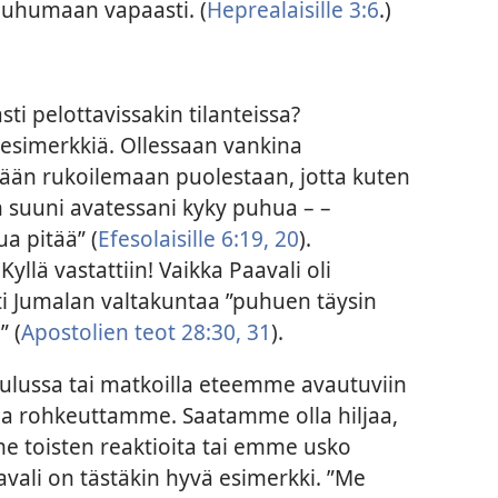
puhumaan vapaasti. (
Heprealaisille 3:6
.)
i pelottavissakin tilanteissa?
esimerkkiä. Ollessaan vankina
ään rukoilemaan puolestaan, jotta kuten
n suuni avatessani kyky puhua – –
a pitää” (
Efesolaisille 6:19, 20
).
yllä vastattiin! Vaikka Paavali oli
ti Jumalan valtakuntaa ”puhuen täysin
” (
Apostolien teot 28:30, 31
).
ulussa tai matkoilla eteemme avautuviin
ella rohkeuttamme. Saatamme olla hiljaa,
 toisten reaktioita tai emme usko
vali on tästäkin hyvä esimerkki. ”Me