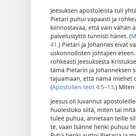
Jeesuksen apostoleista tuli yh
Pietari puhui vapaasti ja rohke
kiinnostavaa, että vain vähän 
palvelustyttö tunnisti hänet. (
M
41
.) Pietari ja Johannes eivät v
uskonnollisten johtajien eteen
rohkeasti Jeesuksesta Kristukses
tämä Pietarin ja Johanneksen s
tajuamaan, että nämä miehet ol
(
Apostolien teot 4:5–13
.) Mite
Jeesus oli luvannut apostoleille
huolestuko siitä, miten tai mitä
tulee puhua, annetaan teille sil
te, vaan Isänne henki puhuu te
Pyhä henki auttoi Pietaria ja 