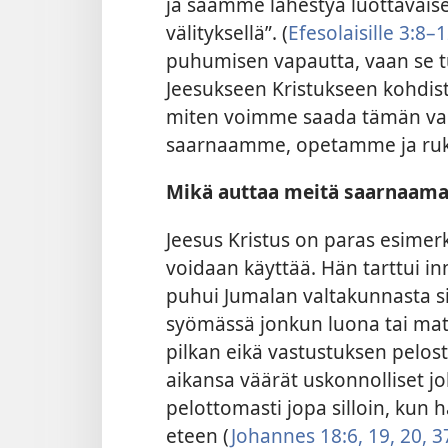
ja saamme lähestyä luottavai
välityksellä”. (
Efesolaisille 3:8–
puhumisen vapautta, vaan se t
Jeesukseen Kristukseen kohdist
miten voimme saada tämän vap
saarnaamme, opetamme ja ru
Mikä auttaa meitä saarnaama
Jeesus Kristus on paras esimer
voidaan käyttää. Hän tarttui in
puhui Jumalan valtakunnasta si
syömässä jonkun luona tai matka
pilkan eikä vastustuksen pelost
aikansa väärät uskonnolliset jo
pelottomasti jopa
silloin, kun 
eteen (
Johannes 18:6,
19, 20,
3