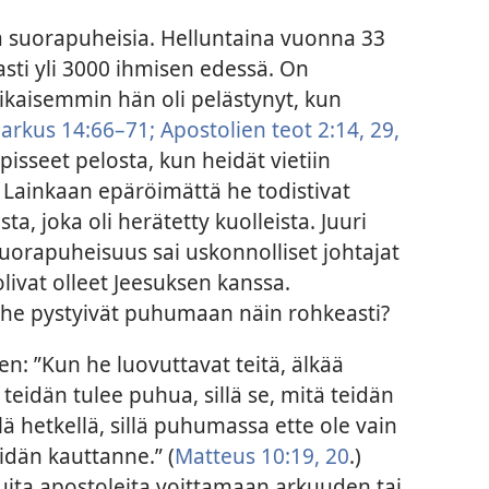
tä suorapuheisia. Helluntaina vuonna 33
asti yli 3000 ihmisen edessä. On
aikaisemmin hän oli pelästynyt, kun
arkus 14:66–71;
Apostolien teot 2:14,
29,
apisseet pelosta, kun heidät vietiin
. Lainkaan epäröimättä he todistivat
ta, joka oli herätetty kuolleista. Juuri
uorapuheisuus sai uskonnolliset johtajat
ivat olleet Jeesuksen kanssa.
n he pystyivät puhumaan näin rohkeasti?
en: ”Kun he luovuttavat teitä, älkää
 teidän tulee puhua, sillä se, mitä teidän
lä hetkellä, sillä puhumassa ette ole vain
idän kauttanne.” (
Matteus 10:19, 20
.)
muita apostoleita voittamaan arkuuden tai