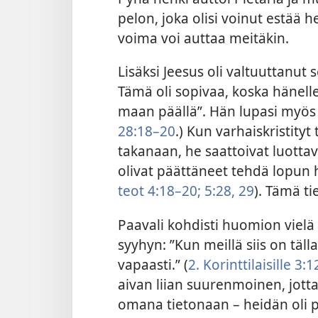
pelon, joka olisi voinut estää
voima voi auttaa meitäkin.
Lisäksi Jeesus oli valtuuttanu
Tämä oli sopivaa, koska hänelle
maan päällä”. Hän lupasi myös 
28:18–20
.) Kun varhaiskristityt 
takanaan, he saattoivat luottav
olivat päättäneet tehdä lopun
teot 4:18–20;
5:28, 29
). Tämä t
Paavali kohdisti huomion vielä
syyhyn: ”Kun meillä siis on tä
vapaasti.” (
2. Korinttilaisille 3:1
aivan liian suurenmoinen, jotta 
omana tietonaan – heidän oli pa