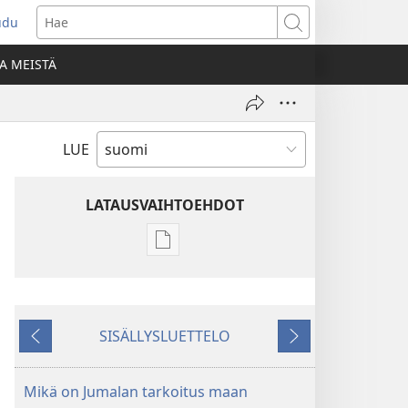
udu
aa
Hae
den
A MEISTÄ
unan)
LUE
LATAUSVAIHTOEHDOT
Julkaisujen
latausvaihtoehdot
VARTIOTORNI
–
SISÄLLYSLUETTELO
TUTKITTAVA
Edellinen
Seuraava
15. toukokuuta
2006
Mikä on Jumalan tarkoitus maan