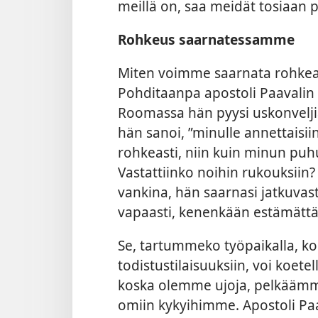
meillä on, saa meidät tosiaan 
Rohkeus saarnatessamme
Miten voimme saarnata rohkeast
Pohditaanpa apostoli Paavalin 
Roomassa hän pyysi uskonvelji
hän sanoi, ”minulle annettaisii
rohkeasti, niin kuin minun puhu
Vastattiinko noihin rukouksiin? K
vankina, hän saarnasi jatkuvas
vapaasti, kenenkään estämättä
Se, tartummeko työpaikalla, ko
todistustilaisuuksiin, voi koet
koska olemme ujoja, pelkäämme
omiin kykyihimme. Apostoli Paa