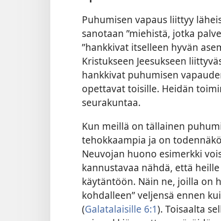
Puhumisen vapaus liittyy lähe
sanotaan ”miehistä, jotka palv
”hankkivat itselleen hyvän a
Kristukseen Jeesukseen liittyvä
hankkivat puhumisen vapauden 
opettavat toisille. Heidän toim
seurakuntaa.
Kun meillä on tällainen puhu
tehokkaampia ja on todennäköi
Neuvojan huono esimerkki voisi 
kannustavaa nähdä, että heille 
käytäntöön. Näin ne, joilla on h
kohdalleen” veljensä ennen k
(
Galatalaisille 6:1
). Toisaalta s