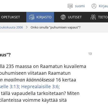
suomi
Kirja
Valitse
(av
kieli
uu
 OPETUKSET
KIRJASTO
UUTISET
TIETO
ikk
 toukokuuta 2006
Onko sinulla ”puhumisen vapaus”?
aus”?
sellä 235 maassa on Raamatun kuvailema
 puhumiseen viitataan Raamatun
n maailman käännöksessä
16 kertaa
elle 3:13;
Heprealaisille 3:6;
ä tällä vapaudella tarkoitetaan? Miten
tilanteissa voimme käyttää sitä