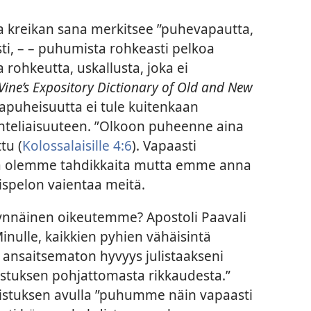
 kreikan sana merkitsee ”puhevapautta,
ti, – – puhumista rohkeasti pelkoa
 rohkeutta, uskallusta, joka ei
Vine’s Expository Dictionary of Old and New
orapuheisuutta ei tule kuitenkaan
ohteliaisuuteen. ”Olkoon puheenne aina
tu (
Kolossalaisille 4:6
). Vapaasti
tä olemme tahdikkaita mutta emme anna
ispelon vaientaa meitä.
nnäinen oikeutemme? Apostoli Paavali
 ”Minulle, kaikkien pyhien vähäisintä
 ansaitsematon hyvyys julistaakseni
istuksen pohjattomasta rikkaudesta.”
 Kristuksen avulla ”puhumme näin vapaasti