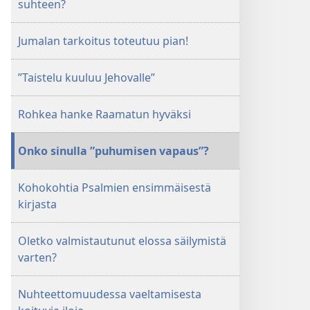
suhteen?
Jumalan tarkoitus toteutuu pian!
”Taistelu kuuluu Jehovalle”
Rohkea hanke Raamatun hyväksi
Onko sinulla ”puhumisen vapaus”?
Kohokohtia Psalmien ensimmäisestä
kirjasta
Oletko valmistautunut elossa säilymistä
varten?
Nuhteettomuudessa vaeltamisesta