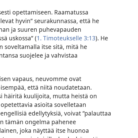
isesti opettamiseen. Raamatussa
elevat hyvin” seurakunnassa, että he
seman ja suuren puhevapauden
ssä uskossa” (
1. Timoteukselle 3:13
). He
soveltamalla itse sitä, mitä he
intansa suojelee ja vahvistaa
misen vapaus, neuvomme ovat
sempää, että niitä noudatetaan.
häiritä kuulijoita, mutta heistä on
opetettavia asioita sovelletaan
engellisiä edellytyksiä, voivat ”palauttaa
uin tämän ongelma pahenee
ellainen, joka näyttää itse huonoa