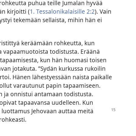
ohkeutta puhua teille Jumalan hyvää
 kirjoitti (
1. Tessalonikalaisille 2:2
). Vain
styi tekemään sellaista, mihin hän ei
ristittyä keräämään rohkeutta, kun
taa vapaamuotoista todistusta. Eräänä
 tapaamisesta, kun hän huomasi toisen
avan jotakuta. ”Sydän kurkussa rukoilin
rtoi. Hänen lähestyessään naista paikalle
i ollut varautunut papin tapaamiseen.
n ja onnistui antamaan todistusta.
e sopivat tapaavansa uudelleen. Kun
n, luottamus Jehovaan auttaa meitä
ohkeasti.