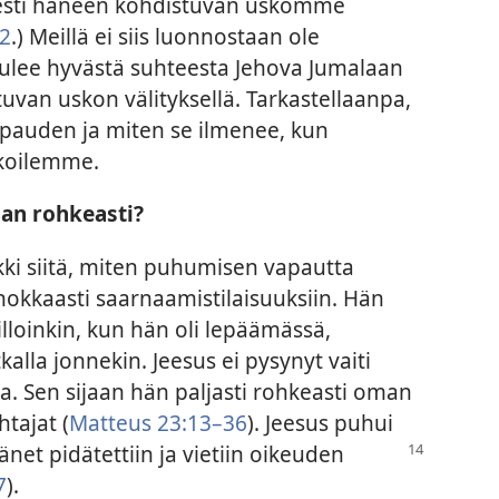
sesti häneen kohdistuvan uskomme
12
.) Meillä ei siis luonnostaan ole
ulee hyvästä suhteesta Jehova Jumalaan
uvan uskon välityksellä. Tarkastellaanpa,
auden ja miten se ilmenee, kun
koilemme.
an rohkeasti?
kki siitä, miten puhumisen vapautta
nokkaasti saarnaamistilaisuuksiin. Hän
lloinkin, kun hän oli lepäämässä,
lla jonnekin. Jeesus ei pysynyt vaiti
a. Sen sijaan hän paljasti rohkeasti oman
htajat (
Matteus 23:13–36
). Jeesus puhui
hänet pidätettiin ja vietiin oikeuden
7
).