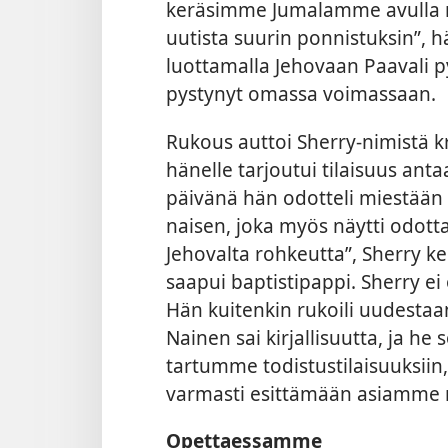
keräsimme Jumalamme avulla r
uutista suurin ponnistuksin”, hän
luottamalla Jehovaan Paavali py
pystynyt omassa voimassaan.
Rukous auttoi Sherry-nimistä k
hänelle tarjoutui tilaisuus an
päivänä hän odotteli miestään
naisen, joka myös näytti odott
Jehovalta rohkeutta”, Sherry ke
saapui baptistipappi. Sherry e
Hän kuitenkin rukoili uudestaa
Nainen sai kirjallisuutta, ja h
tartumme
todistustilaisuuksii
varmasti esittämään asiamme r
Opettaessamme