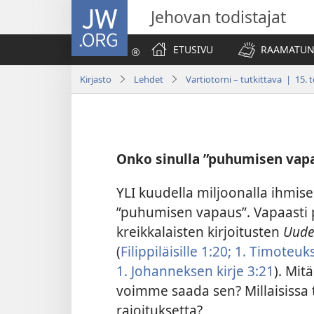
JW.ORG
Jehovan todistajat
ETUSIVU
RAAMATUN
Kirjasto
Lehdet
Vartiotorni – tutkittava | 15.
Onko sinulla ”puhumisen vap
YLI kuudella miljoonalla ihmi
”puhumisen vapaus”. Vapaasti
kreikkalaisten kirjoitusten
Uude
(
Filippiläisille 1:20;
1. Timoteuks
1. Johanneksen kirje 3:21
). Mit
voimme saada sen? Millaisissa 
rajoituksetta?