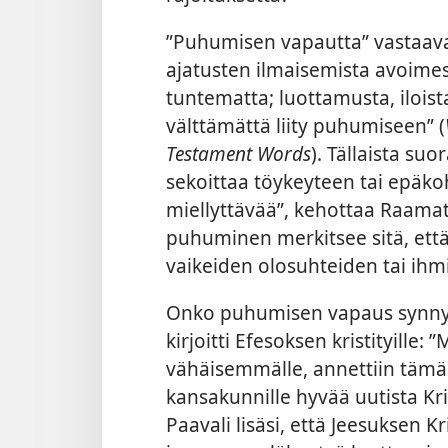
”Puhumisen vapautta” vastaava
ajatusten ilmaisemista avoimes
tuntematta; luottamusta, iloista
välttämättä liity puhumiseen” (
Testament Words
). Tällaista su
sekoittaa töykeyteen tai epäk
miellyttävää”, kehottaa Raamat
puhuminen merkitsee sitä, et
vaikeiden olosuhteiden tai ihm
Onko puhumisen vapaus synny
kirjoitti Efesoksen kristityille:
vähäisemmälle, annettiin tämä
kansakunnille hyvää uutista Kr
Paavali lisäsi, että Jeesuksen