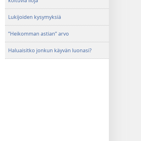
koituvia iloja
Lukijoiden kysymyksiä
”Heikomman astian” arvo
Haluaisitko jonkun käyvän luonasi?