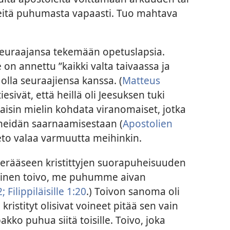
 heitä puhumasta vapaasti. Tuo mahtava
t seuraajansa tekemään opetuslapsia.
 on annettu ”kaikki valta taivaassa ja
olla seuraajiensa kanssa. (
Matteus
tiesivät, että heillä oli Jeesuksen tuki
aisin mielin kohdata viranomaiset, jotka
 heidän saarnaamisestaan (
Apostolien
ieto valaa varmuutta meihinkin.
 erääseen kristittyjen suorapuheisuuden
llainen toivo, me puhumme aivan
2;
Filippiläisille 1:20
.) Toivon sanoma oli
kristityt olisivat voineet pitää sen vain
kko puhua siitä toisille. Toivo, joka