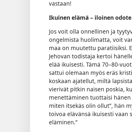
vastaan!
Ikuinen elämä – iloinen odote
Jos voit olla onnellinen ja tyy
ongelmista huolimatta, voit va
maa on muutettu paratiisiksi. 
Jehovan todistaja kertoi hänell
elää ikuisesti. Tämä 70–80-vuot
sattui olemaan myös eräs kristi
koskaan ajatellut, miltä lapsista
vierivät pitkin naisen poskia, k
menettäminen tuottaisi hänen l
miten itsekäs olin ollut”, hän m
toivoa elävänsä ikuisesti vaan s
eläminen.”