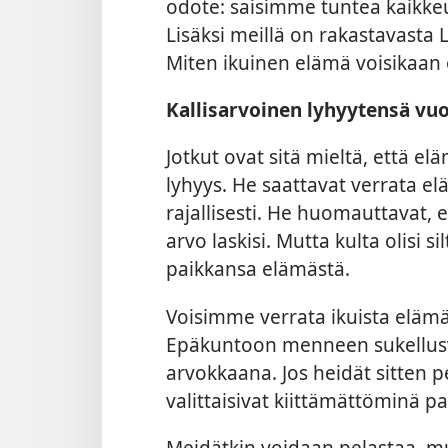
odote: saisimme tuntea kaikkeud
Lisäksi meillä on rakastavasta
Miten ikuinen elämä voisikaan o
Kallisarvoinen lyhyytensä vu
Jotkut ovat sitä mieltä, että el
lyhyys. He saattavat verrata el
rajallisesti. He huomauttavat, e
arvo laskisi. Mutta kulta olisi s
paikkansa elämästä.
Voisimme verrata ikuista elämää
Epäkuntoon
menneen sukellusv
arvokkaana. Jos heidät sitten pe
valittaisivat kiittämättöminä pa
Meidätkin voidaan pelastaa, m