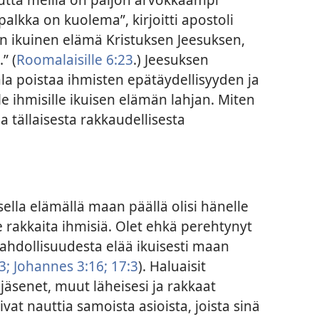
alkka on kuolema”, kirjoitti apostoli
on ikuinen elämä Kristuksen Jeesuksen,
” (
Roomalaisille 6:23
.) Jeesuksen
la poistaa ihmisten epätäydellisyyden ja
le ihmisille ikuisen elämän lahjan. Miten
la tällaisesta rakkaudellisesta
uisella elämällä maan päällä olisi hänelle
 rakkaita ihmisiä. Olet ehkä perehtynyt
ahdollisuudesta elää ikuisesti maan
3;
Johannes 3:16;
17:3
). Haluaisit
 jäsenet, muut läheisesi ja rakkaat
sivat nauttia samoista asioista, joista sinä