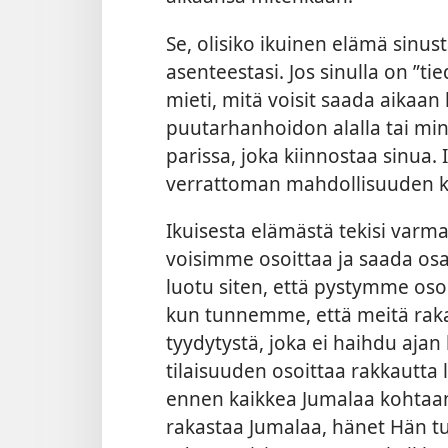
Se, olisiko ikuinen elämä sinusta
asenteestasi. Jos sinulla on ”t
mieti, mitä voisit saada aikaan 
puutarhanhoidon alalla tai m
parissa, joka kiinnostaa sinua.
verrattoman mahdollisuuden kehit
Ikuisesta elämästä tekisi varmas
voisimme osoittaa ja saada os
luotu siten, että pystymme os
kun tunnemme, että meitä raka
tyydytystä, joka ei haihdu ajan
tilaisuuden osoittaa rakkautta 
ennen kaikkea Jumalaa kohtaan.
rakastaa Jumalaa, hänet Hän tu