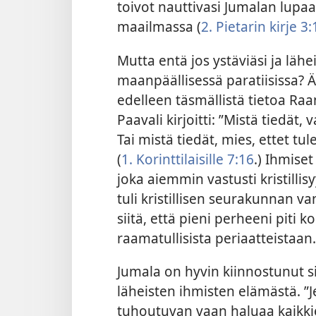
toivot nauttivasi Jumalan lup
maailmassa (
2. Pietarin kirje 3:
Mutta entä jos ystäviäsi ja lähei
maanpäällisessä paratiisissa? 
edelleen täsmällistä tietoa Raa
Paavali kirjoitti: ”Mistä tiedät
Tai mistä tiedät, mies, ettet t
(
1. Korinttilaisille 7:16
.) Ihmise
joka aiemmin vastusti kristill
tuli kristillisen seurakunnan va
siitä, että pieni perheeni piti k
raamatullisista periaatteistaan.
Jumala on hyvin kiinnostunut s
läheisten ihmisten elämästä. ”
tuhoutuvan vaan haluaa kaikk