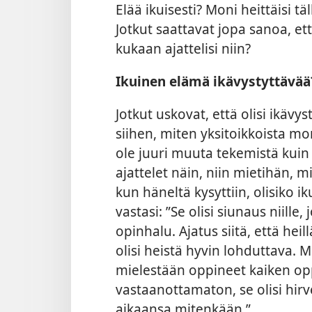
Elää ikuisesti? Moni heittäisi t
Jotkut saattavat jopa sanoa, et
kukaan ajattelisi niin?
Ikuinen elämä ikävystyttävää
Jotkut uskovat, että olisi ikävys
siihen, miten yksitoikkoista mo
ole juuri muuta tekemistä kuin is
ajattelet näin, niin mietihän, mi
kun häneltä kysyttiin, olisiko 
vastasi: ”Se olisi siunaus niille
opinhalu. Ajatus siitä, että heil
olisi heistä hyvin lohduttava. M
mielestään oppineet kaiken opp
vastaanottamaton, se olisi hirve
aikaansa mitenkään.”