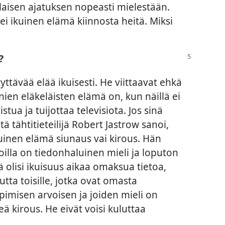
ällaisen ajatuksen nopeasti mielestään.
tei ikuinen elämä kiinnosta heitä. Miksi
?
tyttävää elää ikuisesti. He viittaavat ehkä
nien eläkeläisten elämä on, kun näillä ei
tua ja tuijottaa televisiota. Jos sinä
tä tähtitieteilijä Robert Jastrow sanoi,
ikuinen elämä siunaus vai kirous. Hän
, joilla on tiedonhaluinen mieli ja loputon
lä olisi ikuisuus aikaa omaksua tietoa,
utta toisille, jotka ovat omasta
imisen arvoisen ja joiden mieli on
ä kirous. He eivät voisi kuluttaa