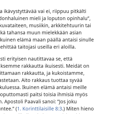
 ikävystyttävää vai ei, riippuu pitkälti
iedonhaluinen mieli ja loputon opinhalu”,
kuvataiteen, musiikin, arkkitehtuurin tai
inkä tahansa muun mielekkään asian
 Ikuinen elämä maan päällä antaisi sinulle
tää taitojasi useilla eri aloilla.
ti erityisen nautittavaa se, että
aksemme rakkautta ikuisesti. Meidät on
oittamaan rakkautta, ja kukoistamme,
stetaan. Aito rakkaus tuottaa syvää
 kuluessa. Ikuinen elämä antaisi meille
loputtomasti paitsi toisia ihmisiä myös
 Apostoli Paavali sanoi: ”Jos joku
ntee.” (
1. Korinttilaisille 8:3
.) Miten hieno