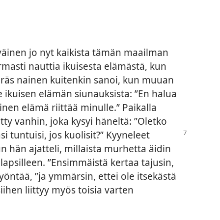
tyväinen jo nyt kaikista tämän maailman
rmasti nauttia ikuisesta elämästä, kun
Eräs nainen kuitenkin sanoi, kun muuan
e ikuisen elämän siunauksista: ”En halua
inen elämä riittää minulle.” Paikalla
tty vanhin, joka kysyi häneltä: ”Oletko
si tuntuisi,
jos kuolisit?” Kyyneleet
un hän ajatteli, millaista murhetta äidin
apsilleen. ”Ensimmäistä kertaa tajusin,
yöntää, ”ja ymmärsin, ettei ole itsekästä
iihen liittyy myös toisia varten