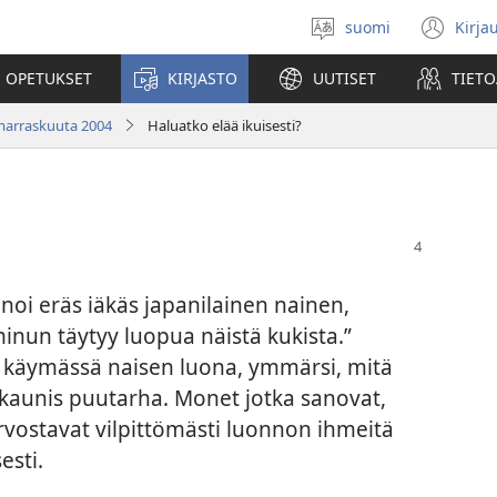
suomi
Kirja
Valitse
(av
kieli
uu
 OPETUKSET
KIRJASTO
UUTISET
TIETO
ikk
 marraskuuta 2004
Haluatko elää ikuisesti?
oi eräs iäkäs japanilainen nainen,
inun täytyy luopua näistä kukista.”
oli käymässä naisen luona, ymmärsi, mitä
li kaunis puutarha. Monet jotka sanovat,
rvostavat vilpittömästi luonnon ihmeitä
esti.