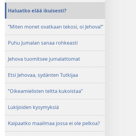
Haluatko elää ikuisesti?
”Miten monet ovatkaan tekosi, oi Jehova!”
Puhu Jumalan sanaa rohkeasti
Jehova tuomitsee jumalattomat
Etsi Jehovaa, sydänten Tutkijaa
”Oikeamielisten teltta kukoistaa”
Lukijoiden kysymyksiä
Kaipaatko maailmaa jossa ei ole pelkoa?