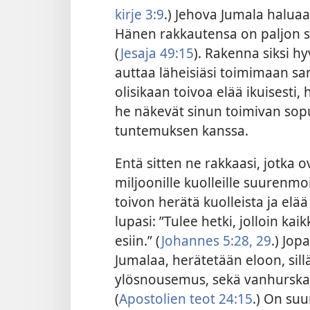
kirje 3:9
.) Jehova Jumala haluaa 
Hänen rakkautensa on paljon s
(
Jesaja 49:15
). Rakenna siksi h
auttaa läheisiäsi toimimaan samo
olisikaan toivoa elää ikuisesti
he näkevät sinun toimivan so
tuntemuksen kanssa.
Entä sitten ne rakkaasi, jotka 
miljoonille kuolleille suurenm
toivon herätä kuolleista ja elää
lupasi: ”Tulee hetki, jolloin ka
esiin.” (
Johannes 5:28, 29
.) Jop
Jumalaa, herätetään eloon, si
ylösnousemus, sekä vanhurska
(
Apostolien teot 24:15
.) On suu