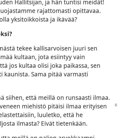
en Hallitsijan, ja hän tuntisi meidät!
 Luojastamme rajattomasti opittavaa.
lla yksitoikkoista ja ikävää?
oksi?
ämästä tekee kallisarvoisen juuri sen
ämää kultaan, jota esiintyy vain
ttä jos kultaa olisi joka paikassa, sen
ilti kaunista. Sama pitää varmasti
 siihen, että meillä on runsaasti ilmaa.
eneen miehistö pitäisi ilmaa erityisen
lastettaisiin, luuletko, että he
ljosta ilmasta? Eivät tietenkään.
utta meillä on paljon arvokkaampi