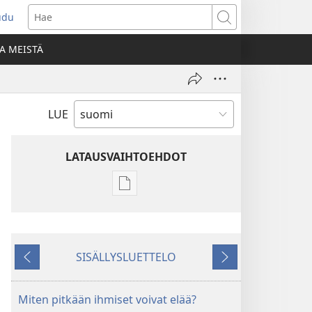
udu
aa
Hae
den
A MEISTÄ
unan)
LUE
LATAUSVAIHTOEHDOT
Julkaisujen
latausvaihtoehdot
VARTIOTORNI
–
SISÄLLYSLUETTELO
TUTKITTAVA
Edellinen
Seuraava
15. marraskuuta
2004
Miten pitkään ihmiset voivat elää?