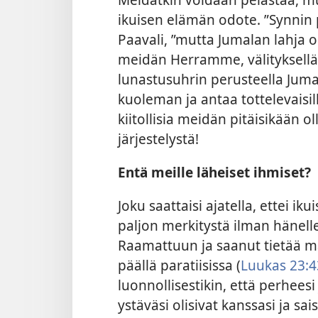
ikuisen elämän odote. ”Synnin p
Paavali, ”mutta Jumalan lahja 
meidän Herramme, välityksellä.
lunastusuhrin perusteella Juma
kuoleman ja antaa tottelevaisil
kiitollisia meidän pitäisikään ol
järjestelystä!
Entä meille läheiset ihmiset?
Joku saattaisi ajatella, ettei ik
paljon merkitystä ilman hänelle
Raamattuun ja saanut tietää m
päällä paratiisissa (
Luukas 23:4
luonnollisestikin, että perheesi
ystäväsi olisivat kanssasi ja sai