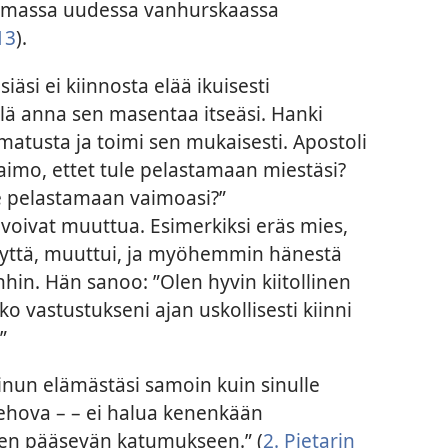
aamassa uudessa vanhurskaassa
13
).
siäsi ei kiinnosta elää ikuisesti
Älä anna sen masentaa itseäsi. Hanki
matusta ja toimi sen mukaisesti. Apostoli
, vaimo, ettet tule pelastamaan miestäsi?
ule pelastamaan vaimoasi?”
t voivat muuttua. Esimerkiksi eräs mies,
isyyttä, muuttui, ja myöhemmin hänestä
nhin. Hän sanoo: ”Olen hyvin kiitollinen
oko vastustukseni ajan uskollisesti kiinni
”
inun elämästäsi samoin kuin sinulle
Jehova – – ei halua kenenkään
ien pääsevän katumukseen.” (
2. Pietarin