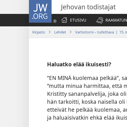
JW.ORG
Jehovan todistajat
ETUSIVU
RAAMATUN
Kirjasto
Lehdet
Vartiotorni – tutkittava | 15.
Haluatko elää ikuisesti?
”EN MINÄ kuolemaa pelkää”, san
”mutta minua harmittaa, että m
Kristitty sananpalvelija, joka 
hän tarkoitti, koska naisella o
etteivät he pelkää kuolemaa, a
ja haluaisivatkin ehkä elää ikuis