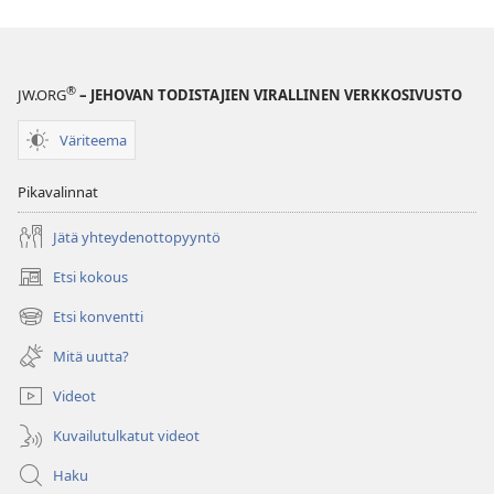
–
TUTKITTAVA
15. syyskuuta
2003
®
JW.ORG
– JEHOVAN TODISTAJIEN VIRALLINEN VERKKOSIVUSTO
Väriteema
Pikavalinnat
Jätä yhteydenottopyyntö
Etsi kokous
(avaa
uuden
Etsi konventti
(avaa
ikkunan)
uuden
Mitä uutta?
ikkunan)
Videot
Kuvailutulkatut videot
Haku