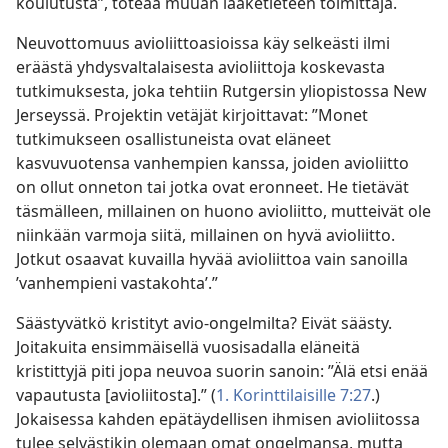
koulutusta”, toteaa muuan lääketieteen toimittaja.
Neuvottomuus avioliittoasioissa käy selkeästi ilmi
eräästä yhdysvaltalaisesta avioliittoja koskevasta
tutkimuksesta, joka tehtiin Rutgersin yliopistossa New
Jerseyssä. Projektin vetäjät kirjoittavat: ”Monet
tutkimukseen osallistuneista ovat eläneet
kasvuvuotensa vanhempien kanssa, joiden avioliitto
on ollut onneton tai jotka ovat eronneet. He tietävät
täsmälleen, millainen on huono avioliitto, mutteivät ole
niinkään varmoja siitä, millainen on hyvä avioliitto.
Jotkut osaavat kuvailla hyvää avioliittoa vain sanoilla
’vanhempieni vastakohta’.”
Säästyvätkö kristityt avio-ongelmilta? Eivät säästy.
Joitakuita ensimmäisellä vuosisadalla eläneitä
kristittyjä piti jopa neuvoa suorin sanoin: ”Älä etsi enää
vapautusta [avioliitosta].” (
1. Korinttilaisille 7:27
.)
Jokaisessa kahden epätäydellisen ihmisen avioliitossa
tulee selvästikin olemaan omat ongelmansa, mutta