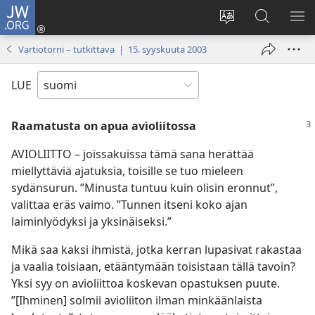
JW.ORG
Kirjaudu
(avaa
Vaihda
Hae
NÄ
uuden
sivuston
JW.ORG-
VA
Vartiotorni – tutkittava | 15. syyskuuta 2003
ikkunan)
kieli
sivustolta
LUE
Raamatusta on apua avioliitossa
AVIOLIITTO – joissakuissa tämä sana herättää
miellyttäviä ajatuksia, toisille se tuo mieleen
sydänsurun. ”Minusta tuntuu kuin olisin eronnut”,
valittaa eräs vaimo. ”Tunnen itseni koko ajan
laiminlyödyksi ja yksinäiseksi.”
Mikä saa kaksi ihmistä, jotka kerran lupasivat rakastaa
ja vaalia toisiaan, etääntymään toisistaan tällä tavoin?
Yksi syy on avioliittoa koskevan opastuksen puute.
”[Ihminen] solmii avioliiton ilman minkäänlaista