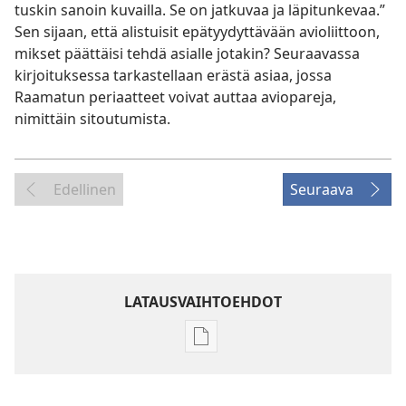
tuskin sanoin kuvailla. Se on jatkuvaa ja läpitunkevaa.”
Sen sijaan, että alistuisit epätyydyttävään avioliittoon,
mikset päättäisi tehdä asialle jotakin? Seuraavassa
kirjoituksessa tarkastellaan erästä asiaa, jossa
Raamatun periaatteet voivat auttaa aviopareja,
nimittäin sitoutumista.
Edellinen
Seuraava
LATAUSVAIHTOEHDOT
Julkaisujen
latausvaihtoehdot
VARTIOTORNI