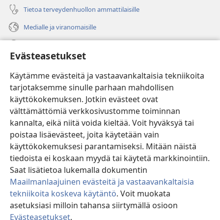
Tietoa terveydenhuollon ammattilaisille
Medialle ja viranomaisille
Ohje
Evästeasetukset
Lahjoitukset
(avaa
Käytämme evästeitä ja vastaavankaltaisia tekniikoita
uuden
tarjotaksemme sinulle parhaan mahdollisen
ikkunan)
Vartiotornin VERKKOKIRJASTO
käyttökokemuksen. Jotkin evästeet ovat
(avaa
välttämättömiä verkkosivustomme toiminnan
uuden
®
JW Hub
ikkunan)
kannalta, eikä niitä voida kieltää. Voit hyväksyä tai
(avaa
uuden
poistaa lisäevästeet, joita käytetään vain
®
JW Library
ikkunan)
käyttökokemuksesi parantamiseksi. Mitään näistä
tiedoista ei koskaan myydä tai käytetä markkinointiin.
Watchtower Library
Saat lisätietoa lukemalla dokumentin
Maailmanlaajuinen evästeitä ja vastaavankaltaisia
tekniikoita koskeva käytäntö
. Voit muokata
asetuksiasi milloin tahansa siirtymällä osioon
Copyright
© 2026 Watch Tower Bible and Tract Society of Pennsylvania.
Evästeasetukset
.