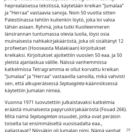
heprealaisessa tekstissä, käytetään kreikan ”Jumalaa”
ja ”Herraa” vastaavia sanoja. Noin 50 vuotta sitten
Palestiinassa tehtiin kuitenkin löytö, joka loi valoa
tähän asiaan. Ryhmä, joka tutki Kuolleenmeren
länsirannan tuntumassa olevia luolia, löysi osia
muinaisesta nahkakirjakääröstä, joka oli sisältänyt 12
profeetan (Hooseasta Malakiaan) kirjoitukset
kreikaksi. Kirjoitukset ajoitettiin vuosien 50 eaa. ja 50
yleistä ajanlaskua välille. Näissä vanhemmissa
katkelmissa Tetragrammia ei ollut korvattu kreikan
”Jumalaa” ja ”Herraa” vastaavilla sanoilla, mikä vahvisti
sen, että alkuperäisessä
Septuaginta-
käännöksessä
käytettiin Jumalan nimeä.
Vuonna 1971 luovutettiin julkaistavaksi katkelmia
eräästä muinaisesta papyruskirjakääröstä (Fouad 266).
Mitä nämä
Septuagintan
osuudet, jotka ovat peräisin
toiselta tai ensimmäiseltä vuosisadalta eaa.,
paljastavat?
Niissäkin oli Jumalan nimi. Nämä vanhat