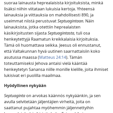
suoraa lainausta heprealaisista kirjoituksista, minkä
lisäksi niihin viitataan lukuisia kertoja. Yhteensä
lainauksia ja viittauksia on mahdollisesti 890, ja
useimmat niistä perustuvat
Septuagintaan.
Näin
lainauksista, jotka otettiin heprealaisten
käsikirjoitusten sijasta
Septuagintasta,
tuli osa
henkeytettyjä Raamatun kreikkalaisia kirjoituksia.
Tämä oli huomattava seikka. Jeesus oli ennustanut,
että Valtakunnan hyvä uutinen saarnattaisiin koko
asutussa maassa (
Matteus 24:14
). Tämän
toteuttamiseksi Jehova antaisi vielä kääntää
henkeytetyn Sanansa niille monille kielille, joita ihmiset
lukisivat eri puolilla maailmaa.
Hyödyllinen nykyään
Septuaginta
on arvokas käännös nykyäänkin, ja sen
avulla selvitetään jäljentäjien virheitä, joita on
saattanut pujahtaa myöhemmin jäljennettyihin