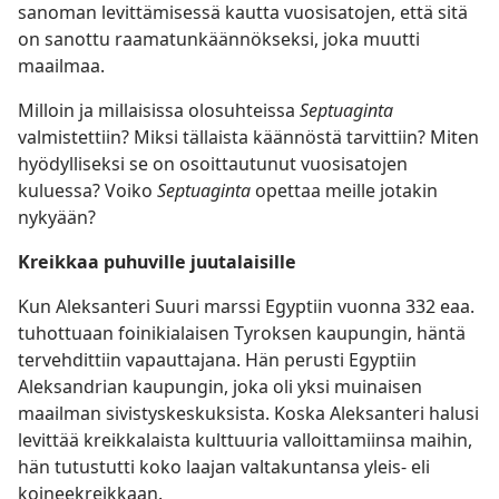
sanoman levittämisessä kautta vuosisatojen, että sitä
on sanottu raamatunkäännökseksi, joka muutti
maailmaa.
Milloin ja millaisissa olosuhteissa
Septuaginta
valmistettiin? Miksi tällaista käännöstä tarvittiin? Miten
hyödylliseksi se on osoittautunut vuosisatojen
kuluessa? Voiko
Septuaginta
opettaa meille jotakin
nykyään?
Kreikkaa puhuville juutalaisille
Kun Aleksanteri Suuri marssi Egyptiin vuonna 332 eaa.
tuhottuaan foinikialaisen Tyroksen kaupungin, häntä
tervehdittiin vapauttajana. Hän perusti Egyptiin
Aleksandrian kaupungin, joka oli yksi muinaisen
maailman sivistyskeskuksista. Koska Aleksanteri halusi
levittää kreikkalaista kulttuuria valloittamiinsa maihin,
hän tutustutti koko laajan valtakuntansa yleis- eli
koineekreikkaan.