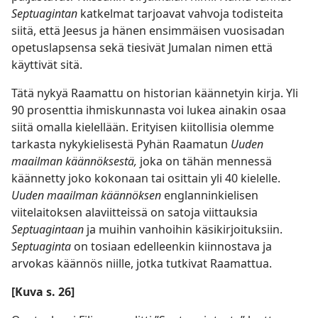
Septuagintan
katkelmat tarjoavat vahvoja todisteita
siitä, että Jeesus ja hänen ensimmäisen vuosisadan
opetuslapsensa sekä tiesivät Jumalan nimen että
käyttivät sitä.
Tätä nykyä Raamattu on historian käännetyin kirja. Yli
90 prosenttia ihmiskunnasta voi lukea ainakin osaa
siitä omalla kielellään. Erityisen kiitollisia olemme
tarkasta nykykielisestä Pyhän Raamatun
Uuden
maailman käännöksestä,
joka on tähän mennessä
käännetty joko kokonaan tai osittain yli 40 kielelle.
Uuden maailman käännöksen
englanninkielisen
viitelaitoksen alaviitteissä on satoja viittauksia
Septuagintaan
ja muihin vanhoihin käsikirjoituksiin.
Septuaginta
on tosiaan edelleenkin kiinnostava ja
arvokas käännös niille, jotka tutkivat Raamattua.
[Kuva s. 26]