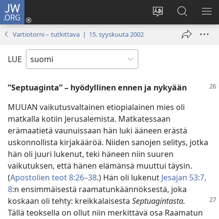
JW.ORG
Kirjaudu
(avaa
Vaihda
Hae
NÄ
uuden
sivuston
JW.ORG-
VA
Vartiotorni – tutkittava | 15. syyskuuta 2002
ikkunan)
kieli
sivustolta
LUE
”Septuaginta” – hyödyllinen ennen ja nykyään
MUUAN vaikutusvaltainen etiopialainen mies oli
matkalla kotiin Jerusalemista. Matkatessaan
erämaatietä vaunuissaan hän luki ääneen erästä
uskonnollista kirjakääröä. Niiden sanojen selitys, jotka
hän oli juuri lukenut, teki häneen niin suuren
vaikutuksen, että hänen elämänsä muuttui täysin.
(
Apostolien teot 8:26–38
.) Hän oli lukenut
Jesajan 53:7,
8
:n ensimmäisestä raamatunkäännöksestä, joka
koskaan oli tehty: kreikkalaisesta
Septuagintasta.
Tällä teoksella on ollut niin merkittävä osa Raamatun