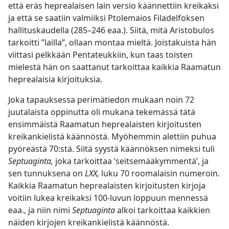
että eräs heprealaisen lain versio käännettiin kreikaksi
ja että se saatiin valmiiksi Ptolemaios Filadelfoksen
hallituskaudella (285–246 eaa.). Siitä, mitä Aristobulos
tarkoitti ”lailla”, ollaan montaa mieltä. Joistakuista hän
viittasi pelkkään Pentateukkiin, kun taas toisten
mielestä hän on saattanut tarkoittaa kaikkia Raamatun
heprealaisia kirjoituksia.
Joka tapauksessa perimätiedon mukaan noin 72
juutalaista oppinutta oli mukana tekemässä tätä
ensimmäistä Raamatun heprealaisten kirjoitusten
kreikankielistä käännöstä. Myöhemmin alettiin puhua
pyöreästä 70:stä. Siitä syystä käännöksen nimeksi tuli
Septuaginta,
joka tarkoittaa ’seitsemääkymmentä’, ja
sen tunnuksena on
LXX,
luku 70 roomalaisin numeroin
.
Kaikkia Raamatun heprealaisten kirjoitusten kirjoja
voitiin lukea kreikaksi 100-luvun loppuun mennessä
eaa., ja niin nimi
Septuaginta
alkoi tarkoittaa kaikkien
näiden kirjojen kreikankielistä käännöstä.