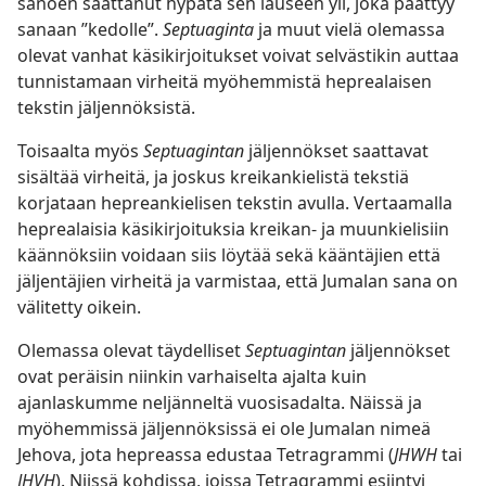
sanoen saattanut hypätä sen lauseen yli, joka päättyy
sanaan ”kedolle”.
Septuaginta
ja muut vielä olemassa
olevat vanhat käsikirjoitukset voivat selvästikin auttaa
tunnistamaan virheitä myöhemmistä heprealaisen
tekstin jäljennöksistä.
Toisaalta myös
Septuagintan
jäljennökset saattavat
sisältää virheitä, ja joskus kreikankielistä tekstiä
korjataan hepreankielisen tekstin avulla. Vertaamalla
heprealaisia käsikirjoituksia kreikan- ja muunkielisiin
käännöksiin voidaan siis löytää sekä kääntäjien että
jäljentäjien virheitä ja varmistaa, että Jumalan sana on
välitetty oikein.
Olemassa olevat täydelliset
Septuagintan
jäljennökset
ovat peräisin niinkin varhaiselta ajalta kuin
ajanlaskumme neljänneltä vuosisadalta. Näissä ja
myöhemmissä jäljennöksissä ei ole Jumalan nimeä
Jehova, jota hepreassa edustaa Tetragrammi (
JHWH
tai
JHVH
). Niissä kohdissa, joissa Tetragrammi esiintyi