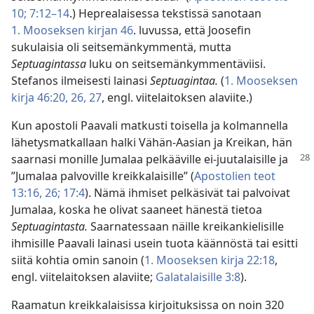
10;
7:12–14
.) Heprealaisessa tekstissä sanotaan
1. Mooseksen kirjan 46
. luvussa, että Joosefin
sukulaisia oli seitsemänkymmentä, mutta
Septuagintassa
luku on seitsemänkymmentäviisi.
Stefanos ilmeisesti lainasi
Septuagintaa.
(
1. Mooseksen
kirja 46:20,
26, 27
, engl. viitelaitoksen alaviite.)
Kun apostoli Paavali matkusti toisella ja kolmannella
lähetysmatkallaan halki Vähän-Aasian ja Kreikan, hän
saarnasi monille
Jumalaa pelkääville ei-juutalaisille ja
”Jumalaa palvoville kreikkalaisille” (
Apostolien teot
13:16,
26;
17:4
). Nämä ihmiset pelkäsivät tai palvoivat
Jumalaa, koska he olivat saaneet hänestä tietoa
Septuagintasta.
Saarnatessaan näille kreikankielisille
ihmisille Paavali lainasi usein tuota käännöstä tai esitti
siitä kohtia omin sanoin (
1. Mooseksen kirja 22:18
,
engl. viitelaitoksen alaviite;
Galatalaisille 3:8
).
Raamatun kreikkalaisissa kirjoituksissa on noin 320