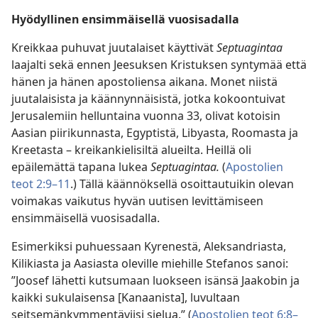
Hyödyllinen ensimmäisellä vuosisadalla
Kreikkaa puhuvat juutalaiset käyttivät
Septuagintaa
laajalti sekä ennen Jeesuksen Kristuksen syntymää että
hänen ja hänen apostoliensa aikana. Monet niistä
juutalaisista ja käännynnäisistä, jotka kokoontuivat
Jerusalemiin helluntaina vuonna 33, olivat kotoisin
Aasian piirikunnasta, Egyptistä, Libyasta, Roomasta ja
Kreetasta – kreikankielisiltä alueilta. Heillä oli
epäilemättä tapana lukea
Septuagintaa.
(
Apostolien
teot 2:9–11
.) Tällä käännöksellä osoittautuikin olevan
voimakas vaikutus hyvän uutisen levittämiseen
ensimmäisellä vuosisadalla.
Esimerkiksi puhuessaan Kyrenestä, Aleksandriasta,
Kilikiasta ja Aasiasta oleville miehille Stefanos sanoi:
”Joosef lähetti kutsumaan luokseen isänsä Jaakobin ja
kaikki sukulaisensa [Kanaanista], luvultaan
seitsemänkymmentäviisi sielua.” (
Apostolien teot 6:8–