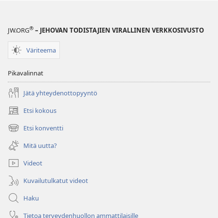
TUTKITTAVA
15. syyskuuta
2002
®
JW.ORG
– JEHOVAN TODISTAJIEN VIRALLINEN VERKKOSIVUSTO
Väriteema
Pikavalinnat
Jätä yhteydenottopyyntö
Etsi kokous
(avaa
uuden
Etsi konventti
(avaa
ikkunan)
uuden
Mitä uutta?
ikkunan)
Videot
Kuvailutulkatut videot
Haku
Tietoa terveydenhuollon ammattilaisille