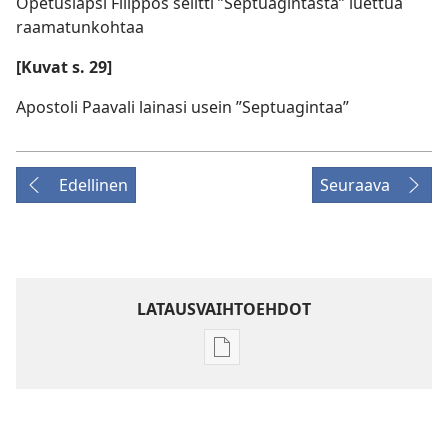
Opetuslapsi Filippos selitti ”Septuagintasta” luettua
raamatunkohtaa
[Kuvat s. 29]
Apostoli Paavali lainasi usein ”Septuagintaa”
Edellinen
Seuraava
LATAUSVAIHTOEHDOT
Julkaisujen
latausvaihtoehdot
VARTIOTORNI
–