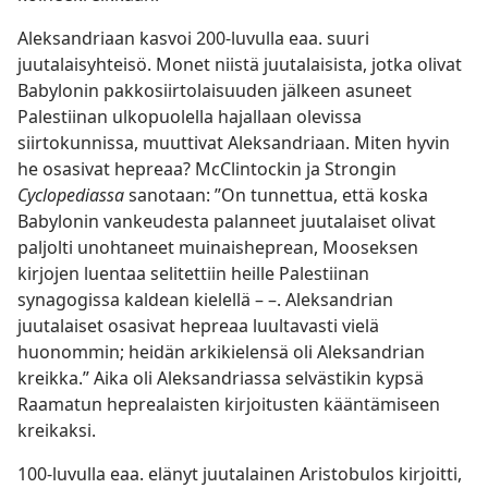
Aleksandriaan kasvoi 200-luvulla eaa. suuri
juutalaisyhteisö. Monet niistä juutalaisista, jotka olivat
Babylonin pakkosiirtolaisuuden jälkeen asuneet
Palestiinan ulkopuolella hajallaan olevissa
siirtokunnissa, muuttivat Aleksandriaan. Miten hyvin
he osasivat hepreaa? McClintockin ja Strongin
Cyclopediassa
sanotaan: ”On tunnettua, että koska
Babylonin vankeudesta palanneet juutalaiset olivat
paljolti unohtaneet muinaisheprean, Mooseksen
kirjojen luentaa selitettiin heille Palestiinan
synagogissa kaldean kielellä – –. Aleksandrian
juutalaiset osasivat hepreaa luultavasti vielä
huonommin; heidän arkikielensä oli Aleksandrian
kreikka.” Aika oli Aleksandriassa selvästikin kypsä
Raamatun heprealaisten kirjoitusten kääntämiseen
kreikaksi.
100-luvulla eaa. elänyt juutalainen Aristobulos kirjoitti,