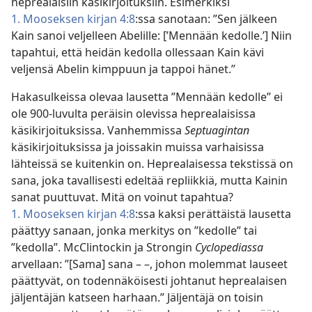
heprealaisiin käsikirjoituksiin. Esimerkiksi
1. Mooseksen kirjan 4:8
:ssa sanotaan: ”Sen jälkeen
Kain sanoi veljelleen Abelille: [’Mennään kedolle.’] Niin
tapahtui, että heidän kedolla ollessaan Kain kävi
veljensä Abelin kimppuun ja tappoi hänet.”
Hakasulkeissa olevaa lausetta ”Mennään kedolle” ei
ole 900-luvulta peräisin olevissa heprealaisissa
käsikirjoituksissa. Vanhemmissa
Septuagintan
käsikirjoituksissa ja joissakin muissa varhaisissa
lähteissä se kuitenkin on. Heprealaisessa tekstissä on
sana, joka tavallisesti edeltää repliikkiä, mutta Kainin
sanat puuttuvat. Mitä on voinut tapahtua?
1. Mooseksen kirjan 4:8
:ssa kaksi perättäistä lausetta
päättyy sanaan, jonka merkitys on ”kedolle” tai
”kedolla”. McClintockin ja Strongin
Cyclopediassa
arvellaan: ”[Sama] sana – –, johon molemmat lauseet
päättyvät, on todennäköisesti johtanut heprealaisen
jäljentäjän katseen harhaan.” Jäljentäjä on toisin