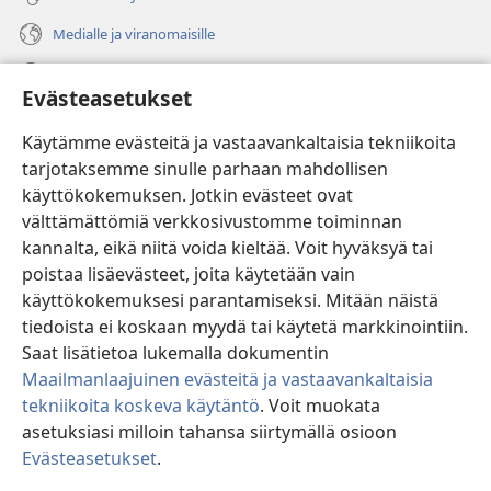
Medialle ja viranomaisille
Ohje
Evästeasetukset
Lahjoitukset
(avaa
Käytämme evästeitä ja vastaavankaltaisia tekniikoita
uuden
tarjotaksemme sinulle parhaan mahdollisen
ikkunan)
Vartiotornin VERKKOKIRJASTO
käyttökokemuksen. Jotkin evästeet ovat
(avaa
välttämättömiä verkkosivustomme toiminnan
uuden
®
JW Hub
ikkunan)
kannalta, eikä niitä voida kieltää. Voit hyväksyä tai
(avaa
uuden
poistaa lisäevästeet, joita käytetään vain
®
JW Library
ikkunan)
käyttökokemuksesi parantamiseksi. Mitään näistä
tiedoista ei koskaan myydä tai käytetä markkinointiin.
Watchtower Library
Saat lisätietoa lukemalla dokumentin
Maailmanlaajuinen evästeitä ja vastaavankaltaisia
tekniikoita koskeva käytäntö
. Voit muokata
asetuksiasi milloin tahansa siirtymällä osioon
Copyright
© 2026 Watch Tower Bible and Tract Society of Pennsylvania.
Evästeasetukset
.
Nä
KÄYTTÖEHDOT
|
TIETOSUOJAKÄYTÄNTÖ
|
EVÄSTEASETUKSET