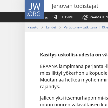
JW.ORG
Jehovan todistajat
ETUSIVU
RAAMATUN
Kirjasto
Lehdet
Vartiotorni – tutkittava | 15.
Käsitys uskollisuudesta on vä
ERÄÄNÄ lämpimänä perjantai-ilt
mies liittyi yökerhon ulkopuol
Muutamaa hetkeä myöhemmin j
räjähdys.
Jälleen yksi itsemurhapommi-is
muun nuoren väkivaltaisen kuol