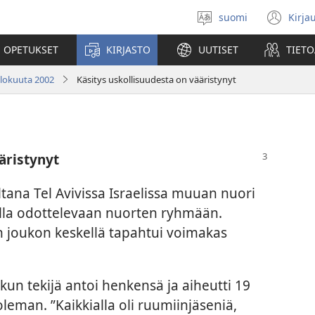
suomi
Kirja
Valitse
(av
kieli
uu
 OPETUKSET
KIRJASTO
UUTISET
TIETO
ikk
 elokuuta 2002
Käsitys uskollisuudesta on vääristynyt
äristynyt
ana Tel Avivissa Israelissa muuan nuori
ella odottelevaan nuorten ryhmään.
oukon keskellä tapahtui voimakas
kun tekijä antoi henkensä ja aiheutti 19
eman. ”Kaikkialla oli ruumiinjäseniä,