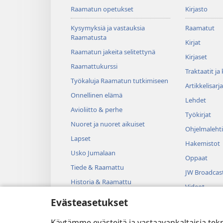
Raamatun opetukset
Kirjasto
Kysymyksiä ja vastauksia
Raamatut
Raamatusta
Kirjat
Raamatun jakeita selitettynä
Kirjaset
Raamattukurssi
Traktaatit ja
Työkaluja Raamatun tutkimiseen
Artikkelisarja
Onnellinen elämä
Lehdet
Avioliitto & perhe
Työkirjat
Nuoret ja nuoret aikuiset
Ohjelmalehti
Lapset
Hakemistot
Usko Jumalaan
Oppaat
Tiede & Raamattu
JW Broadcas
Historia & Raamattu
Videot
Evästeasetukset
Musiikki
Kuunnelmat
Käytämme evästeitä ja vastaavankaltaisia tek