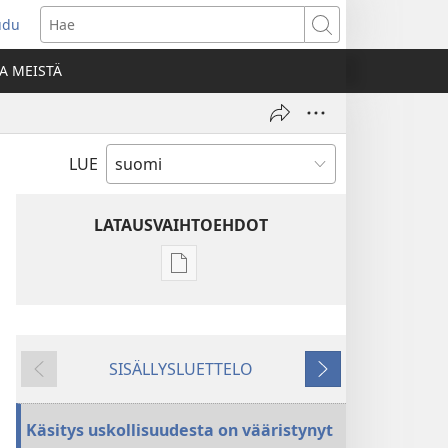
udu
aa
Hae
den
A MEISTÄ
unan)
LUE
LATAUSVAIHTOEHDOT
Julkaisujen
latausvaihtoehdot
VARTIOTORNI
–
SISÄLLYSLUETTELO
TUTKITTAVA
Edellinen
Seuraava
15. elokuuta
2002
Käsitys uskollisuudesta on vääristynyt