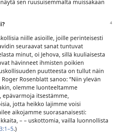
i näytä sen ruusuisemmalta muissakaan
i?
lisia niille asioille, joille perinteisesti
avidin seuraavat sanat tuntuvat
asta minut, oi Jehova, sillä kuuliaisesta
t ovat hävinneet ihmisten poikien
 uskollisuuden puutteesta on tullut näin
a Roger Rosenblatt sanoo: ”Niin ylevän
taakin, olemme luonteeltamme
ta, epävarmoja itsestämme,
sia, jotta heikko lajimme voisi
ailee aikojamme suorasanaisesti:
kaita, – – uskottomia, vailla luonnollista
 3:1–5
.)