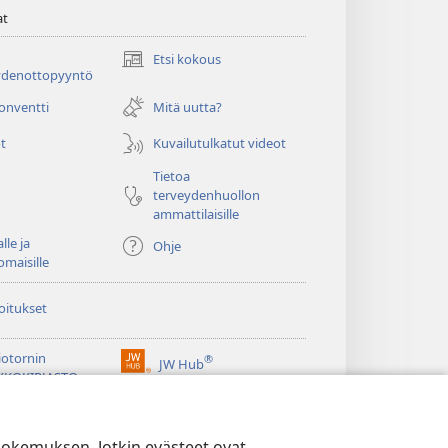
at
Etsi kokous
(avaa
ydenottopyyntö
uuden
ikkunan)
konventti
Mitä uutta?
t
Kuvailutulkatut videot
Tietoa
terveydenhuollon
ammattilaisille
lle ja
Ohje
omaisille
oitukset
iotornin
®
JW Hub
(avaa
KKOKIRJASTO
uuden
®
ikkunan)
ibrary
Watchtower Library
kokemuksen. Jotkin evästeet ovat