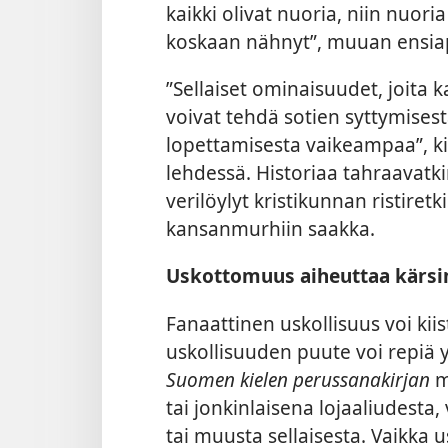
kaikki olivat nuoria, niin nuor
koskaan nähnyt”, muuan ensiap
”Sellaiset ominaisuudet, joita ka
voivat tehdä sotien syttymise
lopettamisesta vaikeampaa”, ki
lehdessä. Historiaa tahraavatki
verilöylyt kristikunnan ristire
kansanmurhiin saakka.
Uskottomuus aiheuttaa kärs
Fanaattinen uskollisuus voi ki
uskollisuuden puute voi repiä 
Suomen kielen perussanakirjan
m
tai jonkinlaisena lojaaliudesta
tai muusta sellaisesta. Vaikka