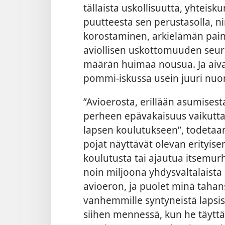
tällaista uskollisuutta, yhteis
puutteesta sen perustasolla, n
korostaminen, arkielämän paine
aviollisen uskottomuuden seur
määrän huimaa nousua. Ja aivan
pommi-iskussa usein juuri nuor
”Avioerosta, erillään asumisest
perheen epävakaisuus vaikutta
lapsen koulutukseen”, todetaan
pojat näyttävät olevan erityise
koulutusta tai ajautua itsemurh
noin miljoona yhdysvaltalaist
avioeron, ja puolet minä tahan
vanhemmille syntyneistä laps
siihen mennessä, kun he täyttäv