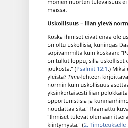
monien nuorten tulevaisuus e
maissa.
Uskollisuus – liian ylevä norm
Koska ihmiset eivät enää ole uskol
on oltu uskollisia, kuningas Da
sopivammilta kuin koskaan: ”Pel
on tullut loppu, sillä uskollise
joukosta.” (
Psalmit 12:1
.) Miksi
yleistä?
Time-
lehteen kirjoittav
normin kuin uskollisuus aset
yksinkertaisesti liian pelokkai
opportunistisia ja kunnianhimoi
noudattaa sitä.” Raamattu kuv
”Ihmiset tulevat olemaan itserak
kiintymystä.” (
2. Timoteukselle