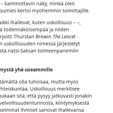
ia – kammottavin näky, minkä olen
umies kertoi myöhemmin toimittajille.
ikki ihailevat, kuten uskollisuus – –,
stä todennäköisempää ja niiden
rjoitti Thurstan Brewin
The Lancet
-
n uskollisuuden nimessä järjestetyt
tkistä natsi-Saksan toimeenpanemiin
imystä yhä useammille
istämättä olla tuhoisaa, mutta myös
yhteiskuntaa. Uskollisuus merkitsee
ukaan sitä, että pysyy jatkuvasti jonakin
, velvollisuudentunnosta, kiintymyksestä
 useimmat ihmiset sanovat ihailevansa