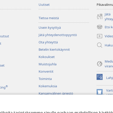
Uutiset
Pikavalinn
Jätä
Tietoa meistä
yhte
Etsi 
Usein kysyttyä
(avaa
uuden
Jätä yhteydenottopyyntö
Video
 kutsut
ikkunan)
Ota yhteyttä
t
Haku
Betelin kiertokäynnit
Kokoukset
Media
Muistojuhla
set
viran
Konventit
Lahj
Toiminta
(avaa
uuden
Kokemuksia
®
ting
ikkunan)
Vart
Kansainvälinen järjestö
(avaa
VER
uuden
JW L
ikkunan)
niikoita tarjotaksemme sinulle parhaan mahdollisen käyttö