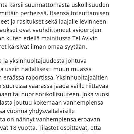
kunta kärsii suunnattomasta uskollisuuden
imittäin perheissä. Itsensä toteuttamisen
et ja rasitukset sekä laajalle levinneen
aukset ovat vauhdittaneet avioerojen
 kuten edellä mainitussa Tel Avivin
et kärsivät ilman omaa syytään.
a ja yksinhuoltajuudesta johtuva
a usein haitallisesti muun muassa
 eräässä raportissa. Yksinhuoltajaäitien
n suuressa vaarassa jäädä vaille riittävää
aan tai nuorisorikollisuuteen. Joka vuosi
a lasta joutuu kokemaan vanhempiensa
sa vuonna yhdysvaltalaisille
ista on nähnyt vanhempiensa eroavan
ät 18 vuotta. Tilastot osoittavat, että