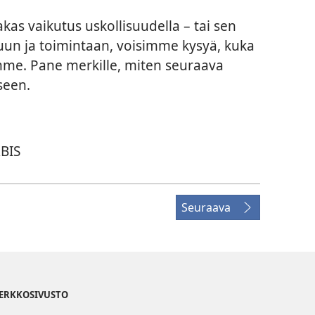
s vaikutus uskollisuudella – tai sen
luun ja toimintaan, voisimme kysyä, kuka
mme. Pane merkille, miten seuraava
seen.
RBIS
Seuraava
VERKKOSIVUSTO