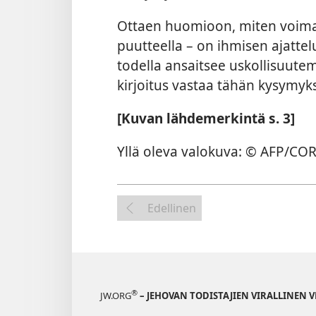
Ottaen huomioon, miten voimaka
puutteella – on ihmisen ajatte
todella ansaitsee uskollisuute
kirjoitus vastaa tähän kysymyk
[Kuvan lähdemerkintä s. 3]
Yllä oleva valokuva: © AFP/CO
Edellinen
®
JW.ORG
– JEHOVAN TODISTAJIEN VIRALLINEN 