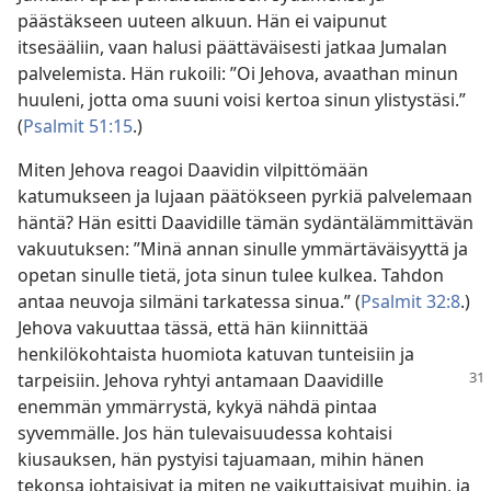
päästäkseen uuteen alkuun. Hän ei vaipunut
itsesääliin, vaan halusi päättäväisesti jatkaa Jumalan
palvelemista. Hän rukoili: ”Oi Jehova, avaathan minun
huuleni, jotta oma suuni voisi kertoa sinun ylistystäsi.”
(
Psalmit 51:15
.)
Miten Jehova reagoi Daavidin vilpittömään
katumukseen ja lujaan päätökseen pyrkiä palvelemaan
häntä? Hän esitti Daavidille tämän sydäntälämmittävän
vakuutuksen: ”Minä annan sinulle ymmärtäväisyyttä ja
opetan sinulle tietä, jota sinun tulee kulkea. Tahdon
antaa neuvoja silmäni tarkatessa sinua.” (
Psalmit 32:8
.)
Jehova vakuuttaa tässä, että hän kiinnittää
henkilökohtaista huomiota katuvan tunteisiin ja
tarpeisiin.
Jehova ryhtyi antamaan Daavidille
enemmän ymmärrystä, kykyä nähdä pintaa
syvemmälle. Jos hän tulevaisuudessa kohtaisi
kiusauksen, hän pystyisi tajuamaan, mihin hänen
tekonsa johtaisivat ja miten ne vaikuttaisivat muihin, ja