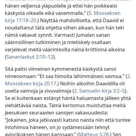
hänen veljiensä yläpuolelle ja ettei hän poikkeaisi
käskystä oikealle eikä vasemmalle.” (
5. Mooseksen
kirja 17:18–20
.) Näyttää mahdolliselta, että Daavid ei
noudattanut tätä ohjetta siihen aikaan, kun hän teki
nämä vakavat synnit. Varmasti Jumalan sanan
säännöllinen tutkiminen ja mietiskely osaltaan
varjelevat meitä väärinteolta näinä kriittisinä aikoina
(
Sananlaskut 2:10–12
).
Sitä paitsi viimeinen kymmenestä käskystä sanoi
nimenomaan: ”Et saa himoita lähimmäisesi vaimoa.” (
2.
Mooseksen kirja 20:17
.) Noihin aikoihin Daavidilla oli
useita vaimoja ja sivuvaimoja (
2. Samuelin kirja 3:2–5
).
Se ei kuitenkaan estänyt häntä haluamasta jälleen yhtä
viehättävää naista. Tämä kertomus muistuttaa meitä
Jeesuksen seuraavien sanojen vakavuudesta:
”Jokainen, joka jatkuvasti katsoo naista niin että tuntee
intohimoa häneen, on jo sydämessään tehnyt
aviorikoksen hänen kanssaan.” (
Matteus 5:28
.) Sen