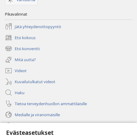
Pikavalinnat
Jätä yhteydenottopyyntö
Etsi kokous
(avaa
uuden
Etsi konventti
(avaa
ikkunan)
uuden
Mitä uutta?
ikkunan)
Videot
Kuvailutulkatut videot
Haku
Tietoa terveydenhuollon ammattilaisille
Medialle ja viranomaisille
Ohje
Evästeasetukset