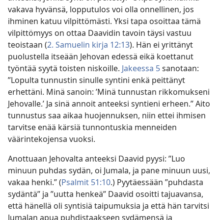
vakava hyvänsä, lopputulos voi olla onnellinen, jos
ihminen katuu vilpittömästi. Yksi tapa osoittaa tämä
vilpittömyys on ottaa Daavidin tavoin täysi vastuu
teoistaan (
2. Samuelin kirja 12:13
). Hän ei yrittänyt
puolustella itseään Jehovan edessä eikä koettanut
työntää syytä toisten niskoille.
Jakeessa 5
sanotaan:
”Lopulta tunnustin sinulle syntini enkä peittänyt
erhettäni. Minä sanoin: ’Minä tunnustan rikkomukseni
Jehovalle.’ Ja sinä annoit anteeksi syntieni erheen.” Aito
tunnustus saa aikaa huojennuksen, niin ettei ihmisen
tarvitse enää kärsiä tunnontuskia menneiden
väärintekojensa vuoksi.
Anottuaan Jehovalta anteeksi Daavid pyysi: ”Luo
minuun puhdas sydän, oi Jumala, ja pane minuun uusi,
vakaa henki.” (
Psalmit 51:10
.) Pyytäessään ”puhdasta
sydäntä” ja ”uutta henkeä” Daavid osoitti tajuavansa,
että hänellä oli syntisiä taipumuksia ja että hän tarvitsi
Jumalan apua puhdistaakseen sydämensä ja