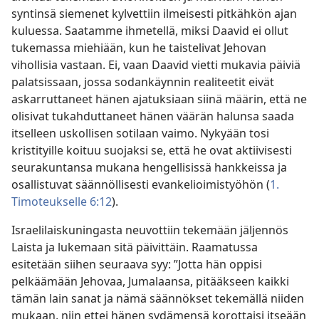
syntinsä siemenet kylvettiin ilmeisesti pitkähkön ajan
kuluessa. Saatamme ihmetellä, miksi Daavid ei ollut
tukemassa miehiään, kun he taistelivat Jehovan
vihollisia vastaan. Ei, vaan Daavid vietti mukavia päiviä
palatsissaan, jossa sodankäynnin realiteetit eivät
askarruttaneet hänen ajatuksiaan siinä määrin, että ne
olisivat tukahduttaneet hänen väärän halunsa saada
itselleen uskollisen sotilaan vaimo. Nykyään tosi
kristityille koituu suojaksi se, että he ovat aktiivisesti
seurakuntansa mukana hengellisissä hankkeissa ja
osallistuvat säännöllisesti evankelioimistyöhön (
1.
Timoteukselle 6:12
).
Israelilaiskuningasta neuvottiin tekemään jäljennös
Laista ja lukemaan sitä päivittäin. Raamatussa
esitetään siihen seuraava syy: ”Jotta hän oppisi
pelkäämään Jehovaa, Jumalaansa, pitääkseen kaikki
tämän lain sanat ja nämä säännökset tekemällä niiden
mukaan, niin ettei hänen sydämensä korottaisi itseään