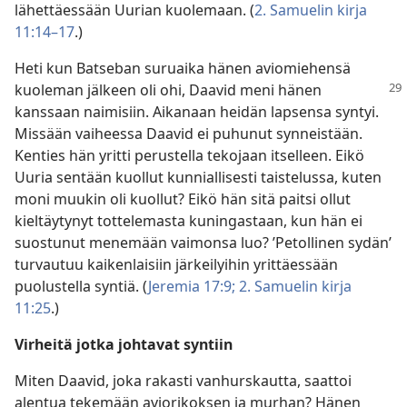
lähettäessään Uurian kuolemaan. (
2. Samuelin kirja
11:14–17
.)
Heti kun Batseban suruaika hänen aviomiehensä
kuoleman jälkeen oli ohi, Daavid meni
hänen
kanssaan naimisiin. Aikanaan heidän lapsensa syntyi.
Missään vaiheessa Daavid ei puhunut synneistään.
Kenties hän yritti perustella tekojaan itselleen. Eikö
Uuria sentään kuollut kunniallisesti taistelussa, kuten
moni muukin oli kuollut? Eikö hän sitä paitsi ollut
kieltäytynyt tottelemasta kuningastaan, kun hän ei
suostunut menemään vaimonsa luo? ’Petollinen sydän’
turvautuu kaikenlaisiin järkeilyihin yrittäessään
puolustella syntiä. (
Jeremia 17:9;
2. Samuelin kirja
11:25
.)
Virheitä jotka johtavat syntiin
Miten Daavid, joka rakasti vanhurskautta, saattoi
alentua tekemään aviorikoksen ja murhan? Hänen