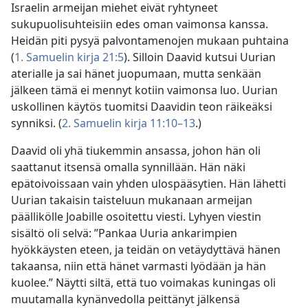
Israelin armeijan miehet eivät ryhtyneet
sukupuolisuhteisiin edes oman vaimonsa kanssa.
Heidän piti pysyä palvontamenojen mukaan puhtaina
(
1. Samuelin kirja 21:5
). Silloin Daavid kutsui Uurian
aterialle ja sai hänet juopumaan, mutta senkään
jälkeen tämä ei mennyt kotiin vaimonsa luo. Uurian
uskollinen käytös tuomitsi Daavidin teon räikeäksi
synniksi. (
2. Samuelin kirja 11:10–13
.)
Daavid oli yhä tiukemmin ansassa, johon hän oli
saattanut itsensä omalla synnillään. Hän näki
epätoivoissaan vain yhden ulospääsytien. Hän lähetti
Uurian takaisin taisteluun mukanaan armeijan
päällikölle Joabille osoitettu viesti. Lyhyen viestin
sisältö oli selvä: ”Pankaa Uuria ankarimpien
hyökkäysten eteen, ja teidän on vetäydyttävä hänen
takaansa, niin että hänet varmasti lyödään ja hän
kuolee.” Näytti siltä, että tuo voimakas kuningas oli
muutamalla kynänvedolla peittänyt jälkensä