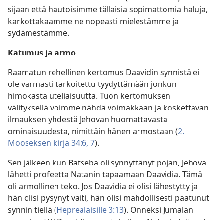
sijaan että hautoisimme tällaisia sopimattomia haluja,
karkottakaamme ne nopeasti mielestämme ja
sydämestämme.
Katumus ja armo
Raamatun rehellinen kertomus Daavidin synnistä ei
ole varmasti tarkoitettu tyydyttämään jonkun
himokasta uteliaisuutta. Tuon kertomuksen
välityksellä voimme nähdä voimakkaan ja koskettavan
ilmauksen yhdestä Jehovan huomattavasta
ominaisuudesta, nimittäin hänen armostaan (
2.
Mooseksen kirja 34:6, 7
).
Sen jälkeen kun Batseba oli synnyttänyt pojan, Jehova
lähetti profeetta Natanin tapaamaan Daavidia. Tämä
oli armollinen teko. Jos Daavidia ei olisi lähestytty ja
hän olisi pysynyt vaiti, hän olisi mahdollisesti paatunut
synnin tiellä (
Heprealaisille 3:13
). Onneksi Jumalan