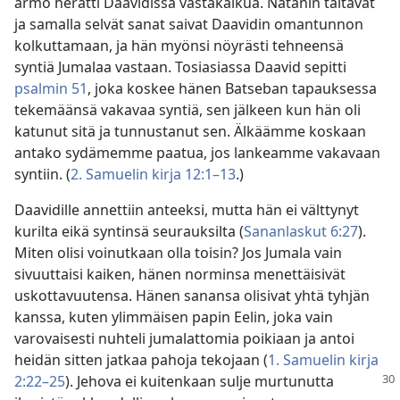
armo herätti Daavidissa vastakaikua. Natanin taitavat
ja samalla selvät sanat saivat Daavidin omantunnon
kolkuttamaan, ja hän myönsi nöyrästi tehneensä
syntiä Jumalaa vastaan. Tosiasiassa Daavid sepitti
psalmin 51
, joka koskee hänen Batseban tapauksessa
tekemäänsä vakavaa syntiä, sen jälkeen kun hän oli
katunut sitä ja tunnustanut sen. Älkäämme koskaan
antako sydämemme paatua, jos lankeamme vakavaan
syntiin. (
2. Samuelin kirja 12:1–13
.)
Daavidille annettiin anteeksi, mutta hän ei välttynyt
kurilta eikä syntinsä seurauksilta (
Sananlaskut 6:27
).
Miten olisi voinutkaan olla toisin? Jos Jumala vain
sivuuttaisi kaiken, hänen norminsa menettäisivät
uskottavuutensa. Hänen sanansa olisivat yhtä tyhjän
kanssa, kuten ylimmäisen papin Eelin, joka vain
varovaisesti nuhteli jumalattomia poikiaan ja antoi
heidän sitten jatkaa pahoja tekojaan (
1. Samuelin kirja
2:22–25
). Jehova ei kuitenkaan sulje
murtunutta