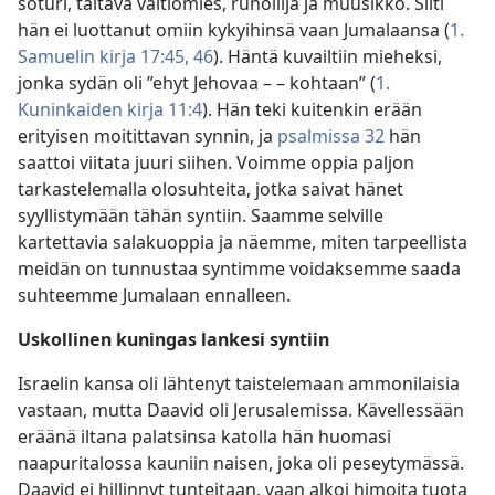
soturi, taitava valtiomies, runoilija ja muusikko. Silti
hän ei luottanut omiin kykyihinsä vaan Jumalaansa (
1.
Samuelin kirja 17:45, 46
). Häntä kuvailtiin mieheksi,
jonka sydän oli ”ehyt Jehovaa – – kohtaan” (
1.
Kuninkaiden kirja 11:4
). Hän teki kuitenkin erään
erityisen moitittavan synnin, ja
psalmissa 32
hän
saattoi viitata juuri siihen. Voimme oppia paljon
tarkastelemalla olosuhteita, jotka saivat hänet
syyllistymään tähän syntiin. Saamme selville
kartettavia salakuoppia ja näemme, miten tarpeellista
meidän on tunnustaa syntimme voidaksemme saada
suhteemme Jumalaan ennalleen.
Uskollinen kuningas lankesi syntiin
Israelin kansa oli lähtenyt taistelemaan ammonilaisia
vastaan, mutta Daavid oli Jerusalemissa. Kävellessään
eräänä iltana palatsinsa katolla hän huomasi
naapuritalossa kauniin naisen, joka oli peseytymässä.
Daavid ei hillinnyt tunteitaan, vaan alkoi himoita tuota