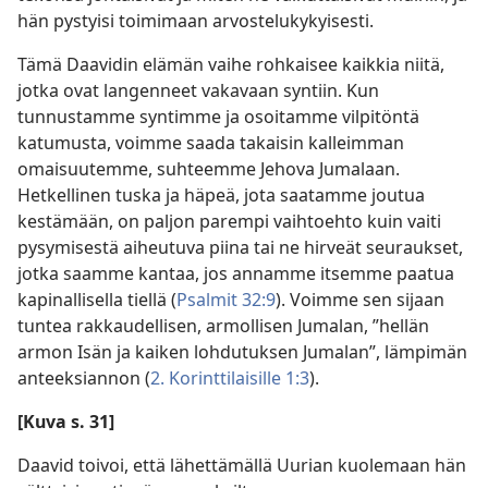
hän pystyisi toimimaan arvostelukykyisesti.
Tämä Daavidin elämän vaihe rohkaisee kaikkia niitä,
jotka ovat langenneet vakavaan syntiin. Kun
tunnustamme syntimme ja osoitamme vilpitöntä
katumusta, voimme saada takaisin kalleimman
omaisuutemme, suhteemme Jehova Jumalaan.
Hetkellinen tuska ja häpeä, jota saatamme joutua
kestämään, on paljon parempi vaihtoehto kuin vaiti
pysymisestä aiheutuva piina tai ne hirveät seuraukset,
jotka saamme kantaa, jos annamme itsemme paatua
kapinallisella tiellä (
Psalmit 32:9
). Voimme sen sijaan
tuntea rakkaudellisen, armollisen Jumalan, ”hellän
armon Isän ja kaiken lohdutuksen Jumalan”, lämpimän
anteeksiannon (
2. Korinttilaisille 1:3
).
[Kuva s. 31]
Daavid toivoi, että lähettämällä Uurian kuolemaan hän