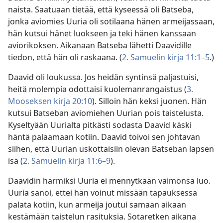
naista. Saatuaan tietää, että kyseessä oli Batseba,
jonka aviomies Uuria oli sotilaana hänen armeijassaan,
hän kutsui hänet luokseen ja teki hänen kanssaan
aviorikoksen. Aikanaan Batseba lähetti Daavidille
tiedon, että hän oli raskaana. (
2. Samuelin kirja 11:1–5
.)
Daavid oli loukussa. Jos heidän syntinsä paljastuisi,
heitä molempia odottaisi kuolemanrangaistus (
3.
Mooseksen kirja 20:10
). Silloin hän keksi juonen. Hän
kutsui Batseban aviomiehen Uurian pois taistelusta.
Kyseltyään Uurialta pitkästi sodasta Daavid käski
häntä palaamaan kotiin. Daavid toivoi sen johtavan
siihen, että Uurian uskottaisiin olevan Batseban lapsen
isä (
2. Samuelin kirja 11:6–9
).
Daavidin harmiksi Uuria ei mennytkään vaimonsa luo.
Uuria sanoi, ettei hän voinut missään tapauksessa
palata kotiin, kun armeija joutui samaan aikaan
kestämään taistelun rasituksia. Sotaretken aikana