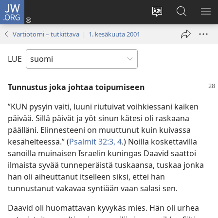
JW.ORG
Kirjaudu
(avaa
Vaihda
Hae
NÄ
uuden
sivuston
JW.ORG-
VA
Vartiotorni – tutkittava | 1. kesäkuuta 2001
ikkunan)
kieli
sivustolta
LUE
Tunnustus joka johtaa toipumiseen
”KUN pysyin vaiti, luuni riutuivat voihkiessani kaiken
päivää. Sillä päivät ja yöt sinun kätesi oli raskaana
päälläni. Elinnesteeni on muuttunut kuin kuivassa
kesähelteessä.” (
Psalmit 32:3, 4
.) Noilla koskettavilla
sanoilla muinaisen Israelin kuningas Daavid saattoi
ilmaista syvää tunneperäistä tuskaansa, tuskaa jonka
hän oli aiheuttanut itselleen siksi, ettei hän
tunnustanut vakavaa syntiään vaan salasi sen.
Daavid oli huomattavan kyvykäs mies. Hän oli urhea