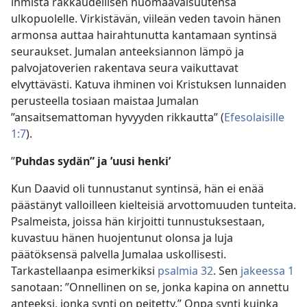
ihmistä rakkaudellisen huomaavaisuutensa
ulkopuolelle. Virkistävän, viileän veden tavoin hänen
armonsa auttaa hairahtunutta kantamaan syntinsä
seuraukset. Jumalan anteeksiannon lämpö ja
palvojatoverien rakentava seura vaikuttavat
elvyttävästi. Katuva ihminen voi Kristuksen lunnaiden
perusteella tosiaan maistaa Jumalan
”ansaitsemattoman hyvyyden rikkautta” (
Efesolaisille
1:7
).
”
Puhdas sydän” ja ’uusi henki’
Kun Daavid oli tunnustanut syntinsä, hän ei enää
päästänyt valloilleen kielteisiä arvottomuuden tunteita.
Psalmeista, joissa hän kirjoitti tunnustuksestaan,
kuvastuu hänen huojentunut olonsa ja luja
päätöksensä palvella Jumalaa uskollisesti.
Tarkastellaanpa esimerkiksi
psalmia 32
. Sen
jakeessa 1
sanotaan: ”Onnellinen on se, jonka kapina on annettu
anteeksi, jonka synti on peitetty.” Onpa synti kuinka