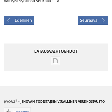
välttyisi syntinsä seurauksilta
Edellinen
Seuraava
LATAUSVAIHTOEHDOT
Julkaisujen
latausvaihtoehdot
VARTIOTORNI
–
TUTKITTAVA
1. kesäkuuta
2001
®
JW.ORG
– JEHOVAN TODISTAJIEN VIRALLINEN VERKKOSIVUSTO
Väriteema