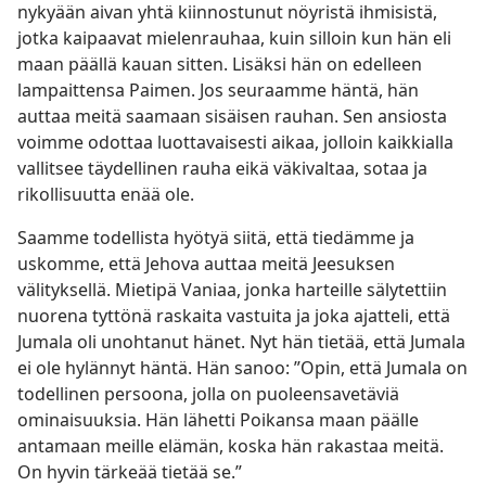
nykyään aivan yhtä kiinnostunut nöyristä ihmisistä,
jotka kaipaavat mielenrauhaa, kuin silloin kun hän eli
maan päällä kauan sitten. Lisäksi hän on edelleen
lampaittensa Paimen. Jos seuraamme häntä, hän
auttaa meitä saamaan sisäisen rauhan. Sen ansiosta
voimme odottaa luottavaisesti aikaa, jolloin kaikkialla
vallitsee täydellinen rauha eikä väkivaltaa, sotaa ja
rikollisuutta enää ole.
Saamme todellista hyötyä siitä, että tiedämme ja
uskomme, että Jehova auttaa meitä Jeesuksen
välityksellä. Mietipä Vaniaa, jonka harteille sälytettiin
nuorena tyttönä raskaita vastuita ja joka ajatteli, että
Jumala oli unohtanut hänet. Nyt hän tietää, että Jumala
ei ole hylännyt häntä. Hän sanoo: ”Opin, että Jumala on
todellinen persoona, jolla on puoleensavetäviä
ominaisuuksia. Hän lähetti Poikansa maan päälle
antamaan meille elämän, koska hän rakastaa meitä.
On hyvin tärkeää tietää se.”