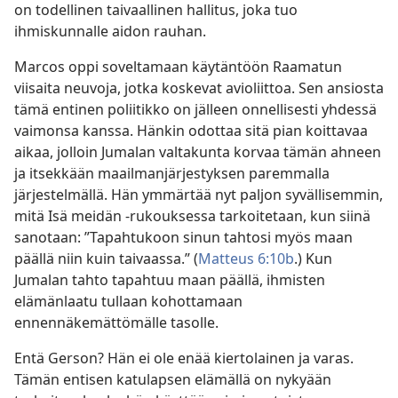
on todellinen taivaallinen hallitus, joka tuo
ihmiskunnalle aidon rauhan.
Marcos oppi soveltamaan käytäntöön Raamatun
viisaita neuvoja, jotka koskevat avioliittoa. Sen ansiosta
tämä entinen poliitikko on jälleen onnellisesti yhdessä
vaimonsa kanssa. Hänkin odottaa sitä pian koittavaa
aikaa, jolloin Jumalan valtakunta korvaa tämän ahneen
ja itsekkään maailmanjärjestyksen paremmalla
järjestelmällä. Hän ymmärtää nyt paljon syvällisemmin,
mitä Isä meidän -rukouksessa tarkoitetaan, kun siinä
sanotaan: ”Tapahtukoon sinun tahtosi myös maan
päällä niin kuin taivaassa.” (
Matteus 6:10b
.) Kun
Jumalan tahto tapahtuu maan päällä, ihmisten
elämänlaatu tullaan kohottamaan
ennennäkemättömälle tasolle.
Entä Gerson? Hän ei ole enää kiertolainen ja varas.
Tämän entisen katulapsen elämällä on nykyään