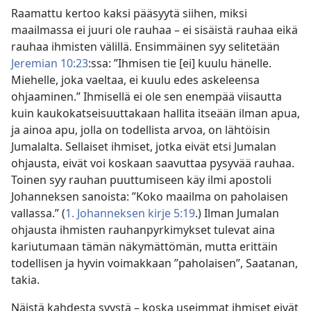
Raamattu kertoo kaksi pääsyytä siihen, miksi
maailmassa ei juuri ole rauhaa – ei sisäistä rauhaa eikä
rauhaa ihmisten välillä. Ensimmäinen syy selitetään
Jeremian 10:23
:ssa: ”Ihmisen tie [ei] kuulu hänelle.
Miehelle, joka vaeltaa, ei kuulu edes askeleensa
ohjaaminen.” Ihmisellä ei ole sen enempää viisautta
kuin kaukokatseisuuttakaan hallita itseään ilman apua,
ja ainoa apu, jolla on todellista arvoa, on lähtöisin
Jumalalta. Sellaiset ihmiset, jotka eivät etsi Jumalan
ohjausta, eivät voi koskaan saavuttaa pysyvää rauhaa.
Toinen syy rauhan puuttumiseen käy ilmi apostoli
Johanneksen sanoista: ”Koko maailma on paholaisen
vallassa.” (
1. Johanneksen kirje 5:19
.) Ilman Jumalan
ohjausta ihmisten rauhanpyrkimykset tulevat aina
kariutumaan tämän näkymättömän, mutta erittäin
todellisen ja hyvin voimakkaan ”paholaisen”, Saatanan,
takia.
Näistä kahdesta syystä – koska useimmat ihmiset eivät