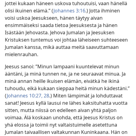
jottei kukaan häneen uskova tuhoutuisi, vaan hänellä
olisi ikuinen elämä.” (
Johannes 3:16
.) Jotta ihminen
voisi uskoa Jeesukseen, hänen täytyy aivan
ensimmäiseksi saada tietoa Jeesuksesta ja hänen
Isästään Jehovasta. Jehova Jumalan ja Jeesuksen
Kristuksen tuntemus voi johtaa läheiseen suhteeseen
Jumalan kanssa, mikä auttaa meitä saavuttamaan
mielenrauhan.
Jeesus sanoi: ”Minun lampaani kuuntelevat minun
ääntäni, ja minä tunnen ne, ja ne seuraavat minua. Ja
minä annan heille ikuisen elämän, eivätkä he ikinä
tuhoudu, eikä kukaan sieppaa heitä minun kädestäni.”
(
Johannes 10:27, 28
.) Miten lämpimät ja lohduttavat
sanat! Jeesus kyllä lausui ne lähes kaksituhatta vuotta
sitten, mutta niissä on edelleen aivan yhtä paljon
voimaa. Älä koskaan unohda, että Jeesus Kristus on
yhä elossa ja toimii nyt valtaistuimelle asetettuna
Jumalan taivaallisen valtakunnan Kuninkaana. Hän on