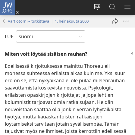
JW.ORG
Kirjaudu
(avaa
Vaihda
Hae
NÄ
uuden
sivuston
JW.ORG-
VA
Vartiotorni – tutkittava | 1. heinäkuuta 2000
ikkunan)
kieli
sivustolta
LUE
Miten voit löytää sisäisen rauhan?
Edellisessä kirjoituksessa mainittu Thoreau eli
monessa suhteessa erilaista aikaa kuin me. Yksi suuri
ero on se, että nykyaikana ei ole pulaa mielenrauhan
saavuttamista koskevista neuvoista. Psykologit,
erilaisten opaskirjojen kirjoittajat ja jopa lehtien
kolumnistit tarjoavat omia ratkaisujaan. Heidän
neuvoistaan saattaa olla jonkin verran lyhytaikaista
hyötyä, mutta kauaskantoisten ratkaisujen
löytämiseksi tarvitaan jotain syvällisempää. Tämän
tajusivat myös ne ihmiset, joista kerrottiin edellisessä