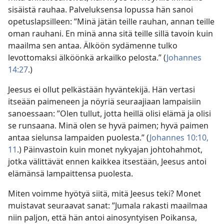
sisäistä rauhaa. Palveluksensa lopussa hän sanoi
opetuslapsilleen: ”Minä jätän teille rauhan, annan teille
oman rauhani. En minä anna sitä teille sillä tavoin kuin
maailma sen antaa. Älköön sydämenne tulko
levottomaksi älköönkä arkailko pelosta.” (
Johannes
14:27
.)
Jeesus ei ollut pelkästään hyväntekijä. Hän vertasi
itseään paimeneen ja nöyriä seuraajiaan lampaisiin
sanoessaan: ”Olen tullut, jotta heillä olisi elämä ja olisi
se runsaana. Minä olen se hyvä paimen; hyvä paimen
antaa sielunsa lampaiden puolesta.” (
Johannes 10:10,
11
.) Päinvastoin kuin monet nykyajan johtohahmot,
jotka välittävät ennen kaikkea itsestään, Jeesus antoi
elämänsä lampaittensa puolesta.
Miten voimme hyötyä siitä, mitä Jeesus teki? Monet
muistavat seuraavat sanat: ”Jumala rakasti maailmaa
niin paljon, että hän antoi ainosyntyisen Poikansa,