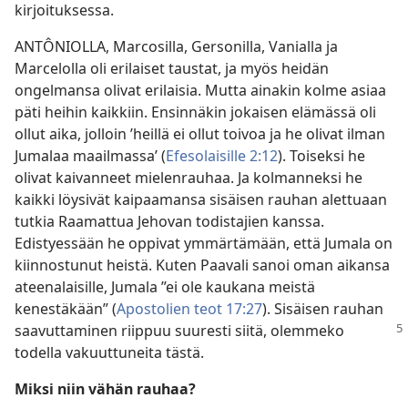
kirjoituksessa.
ANTÔNIOLLA, Marcosilla, Gersonilla, Vanialla ja
Marcelolla oli erilaiset taustat, ja myös heidän
ongelmansa olivat erilaisia. Mutta ainakin kolme asiaa
päti heihin kaikkiin. Ensinnäkin jokaisen elämässä oli
ollut aika, jolloin ’heillä ei ollut toivoa ja he olivat ilman
Jumalaa maailmassa’ (
Efesolaisille 2:12
). Toiseksi he
olivat kaivanneet mielenrauhaa. Ja kolmanneksi he
kaikki löysivät kaipaamansa sisäisen rauhan alettuaan
tutkia Raamattua Jehovan todistajien kanssa.
Edistyessään he oppivat ymmärtämään, että Jumala on
kiinnostunut heistä. Kuten Paavali sanoi oman aikansa
ateenalaisille, Jumala ”ei ole kaukana meistä
kenestäkään” (
Apostolien teot 17:27
). Sisäisen rauhan
saavuttaminen
riippuu suuresti siitä, olemmeko
todella vakuuttuneita tästä.
Miksi niin vähän rauhaa?