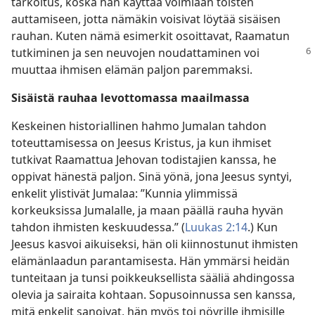
tarkoitus, koska hän käyttää voimiaan toisten
auttamiseen, jotta nämäkin voisivat löytää sisäisen
rauhan. Kuten nämä esimerkit osoittavat, Raamatun
tutkiminen ja sen neuvojen
noudattaminen voi
muuttaa ihmisen elämän paljon paremmaksi.
Sisäistä rauhaa levottomassa maailmassa
Keskeinen historiallinen hahmo Jumalan tahdon
toteuttamisessa on Jeesus Kristus, ja kun ihmiset
tutkivat Raamattua Jehovan todistajien kanssa, he
oppivat hänestä paljon. Sinä yönä, jona Jeesus syntyi,
enkelit ylistivät Jumalaa: ”Kunnia ylimmissä
korkeuksissa Jumalalle, ja maan päällä rauha hyvän
tahdon ihmisten keskuudessa.” (
Luukas 2:14
.) Kun
Jeesus kasvoi aikuiseksi, hän oli kiinnostunut ihmisten
elämänlaadun parantamisesta. Hän ymmärsi heidän
tunteitaan ja tunsi poikkeuksellista sääliä ahdingossa
olevia ja sairaita kohtaan. Sopusoinnussa sen kanssa,
mitä enkelit sanoivat, hän myös toi nöyrille ihmisille