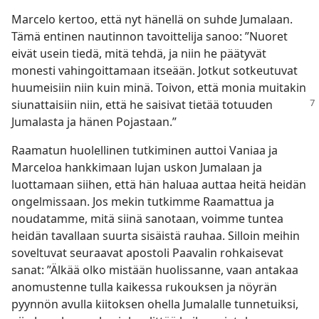
Marcelo kertoo, että nyt hänellä on suhde Jumalaan.
Tämä entinen nautinnon tavoittelija sanoo: ”Nuoret
eivät usein tiedä, mitä tehdä, ja niin he päätyvät
monesti vahingoittamaan itseään. Jotkut sotkeutuvat
huumeisiin niin kuin minä. Toivon, että monia muitakin
siunattaisiin
niin, että he saisivat tietää totuuden
Jumalasta ja hänen Pojastaan.”
Raamatun huolellinen tutkiminen auttoi Vaniaa ja
Marceloa hankkimaan lujan uskon Jumalaan ja
luottamaan siihen, että hän haluaa auttaa heitä heidän
ongelmissaan. Jos mekin tutkimme Raamattua ja
noudatamme, mitä siinä sanotaan, voimme tuntea
heidän tavallaan suurta sisäistä rauhaa. Silloin meihin
soveltuvat seuraavat apostoli Paavalin rohkaisevat
sanat: ”Älkää olko mistään huolissanne, vaan antakaa
anomustenne tulla kaikessa rukouksen ja nöyrän
pyynnön avulla kiitoksen ohella Jumalalle tunnetuiksi,