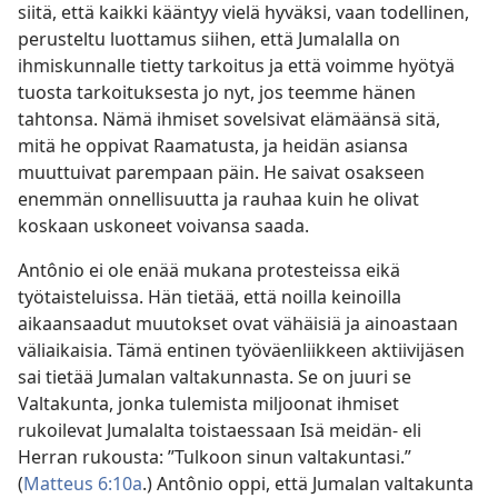
siitä, että kaikki kääntyy vielä hyväksi, vaan todellinen,
perusteltu luottamus siihen, että Jumalalla on
ihmiskunnalle tietty tarkoitus ja että voimme hyötyä
tuosta tarkoituksesta jo nyt, jos teemme hänen
tahtonsa. Nämä ihmiset sovelsivat elämäänsä sitä,
mitä he oppivat Raamatusta, ja heidän asiansa
muuttuivat parempaan päin. He saivat osakseen
enemmän onnellisuutta ja rauhaa kuin he olivat
koskaan uskoneet voivansa saada.
Antônio ei ole enää mukana protesteissa eikä
työtaisteluissa. Hän tietää, että noilla keinoilla
aikaansaadut muutokset ovat vähäisiä ja ainoastaan
väliaikaisia. Tämä entinen työväenliikkeen aktiivijäsen
sai tietää Jumalan valtakunnasta. Se on juuri se
Valtakunta, jonka tulemista miljoonat ihmiset
rukoilevat Jumalalta toistaessaan Isä meidän- eli
Herran rukousta: ”Tulkoon sinun valtakuntasi.”
(
Matteus 6:10a
.) Antônio oppi, että Jumalan valtakunta