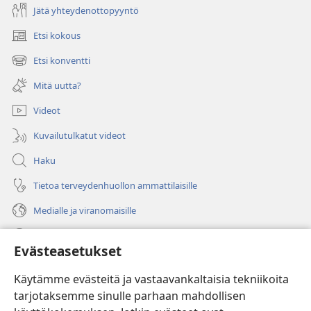
Jätä yhteydenottopyyntö
Etsi kokous
(avaa
uuden
Etsi konventti
(avaa
ikkunan)
uuden
Mitä uutta?
ikkunan)
Videot
Kuvailutulkatut videot
Haku
Tietoa terveydenhuollon ammattilaisille
Medialle ja viranomaisille
Ohje
Evästeasetukset
Lahjoitukset
(avaa
Käytämme evästeitä ja vastaavankaltaisia tekniikoita
uuden
tarjotaksemme sinulle parhaan mahdollisen
ikkunan)
Vartiotornin VERKKOKIRJASTO