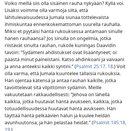
Voiko meillä siis olla sisäinen rauha nykyään? Kyllä voi.
Lisäksi voimme olla varmoja siitä, että
lähitulevaisuudessa Jumala siunaa tottelevaista
ihmiskuntaa ennenkokemattoman suurella rauhalla.
Miksi et pyytäisi häntä rukouksessa antamaan sinulle
hänen rauhaansa? Jos sinulla on ongelmia, jotka
riistävät sinulta rauhan, rukoile kuningas Daavidin
tavoin: ”Sydämeni ahdistukset ovat lisääntyneet; oi
päästä minut paineistani. Katso ahdinkoani ja vaivaani
ja anna anteeksi kaikki syntini.” (
Psalmit 25:17, 18
.) Voit
olla varma, että Jumala kuuntelee tällaisia rukouksia.
Hän ojentaa kätensä ja antaa rauhan kaikille, jotka
tavoittelevat sitä vilpittömin sydämin. Meille
vakuutetaan rakkaudellisesti: ”Jehova on lähellä
kaikkia, jotka huutavat häntä avukseen, kaikkia, jotka
totuudellisuudessa huutavat häntä avukseen. Hän
täyttää häntä pelkäävien halun ja kuulee heidän
avunhuutonsa, ja hän pelastaa heidät.” (
Psalmit 145:18,
19
.)