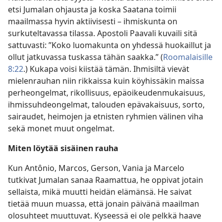
etsi Jumalan ohjausta ja koska Saatana toimii
maailmassa hyvin aktiivisesti – ihmiskunta on
surkuteltavassa tilassa. Apostoli Paavali kuvaili sitä
sattuvasti: ”Koko luomakunta on yhdessä huokaillut ja
ollut jatkuvassa tuskassa tähän saakka.” (
Roomalaisille
8:22
.) Kukapa voisi kiistää tämän. Ihmisiltä vievät
mielenrauhan niin rikkaissa kuin köyhissäkin maissa
perheongelmat, rikollisuus, epäoikeudenmukaisuus,
ihmissuhdeongelmat, talouden epävakaisuus, sorto,
sairaudet, heimojen ja etnisten ryhmien välinen viha
sekä monet muut ongelmat.
Miten löytää sisäinen rauha
Kun Antônio, Marcos, Gerson, Vania ja Marcelo
tutkivat Jumalan sanaa Raamattua, he oppivat jotain
sellaista, mikä muutti heidän elämänsä. He saivat
tietää muun muassa, että jonain päivänä maailman
olosuhteet muuttuvat. Kyseessä ei ole pelkkä haave