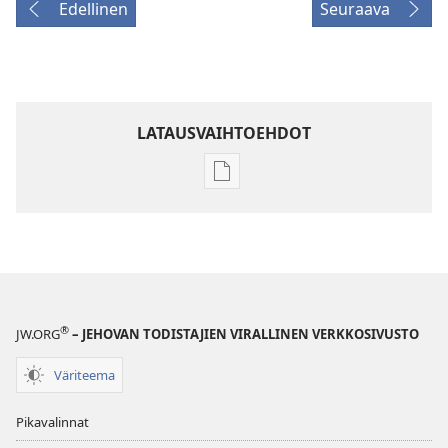
Edellinen
Seuraava
LATAUSVAIHTOEHDOT
Julkaisujen
latausvaihtoehdot
VARTIOTORNI
–
TUTKITTAVA
1. heinäkuuta
2000
®
JW.ORG
– JEHOVAN TODISTAJIEN VIRALLINEN VERKKOSIVUSTO
Väriteema
Pikavalinnat