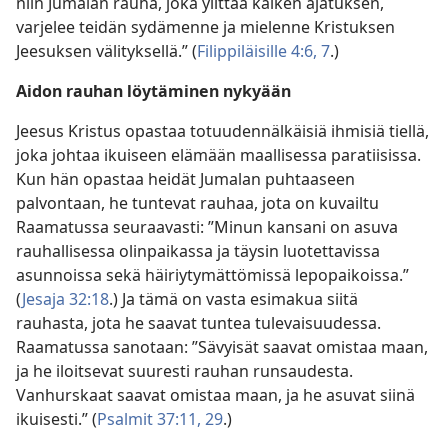
niin Jumalan rauha, joka ylittää kaiken ajatuksen,
varjelee teidän sydämenne ja mielenne Kristuksen
Jeesuksen välityksellä.” (
Filippiläisille 4:6, 7
.)
Aidon rauhan löytäminen nykyään
Jeesus Kristus opastaa totuudennälkäisiä ihmisiä tiellä,
joka johtaa ikuiseen elämään maallisessa paratiisissa.
Kun hän opastaa heidät Jumalan puhtaaseen
palvontaan, he tuntevat rauhaa, jota on kuvailtu
Raamatussa seuraavasti: ”Minun kansani on asuva
rauhallisessa olinpaikassa ja täysin luotettavissa
asunnoissa sekä häiriytymättömissä lepopaikoissa.”
(
Jesaja 32:18
.) Ja tämä on vasta esimakua siitä
rauhasta, jota he saavat tuntea tulevaisuudessa.
Raamatussa sanotaan: ”Sävyisät saavat omistaa maan,
ja he iloitsevat suuresti rauhan runsaudesta.
Vanhurskaat saavat omistaa maan, ja he asuvat siinä
ikuisesti.” (
Psalmit 37:11,
29
.)