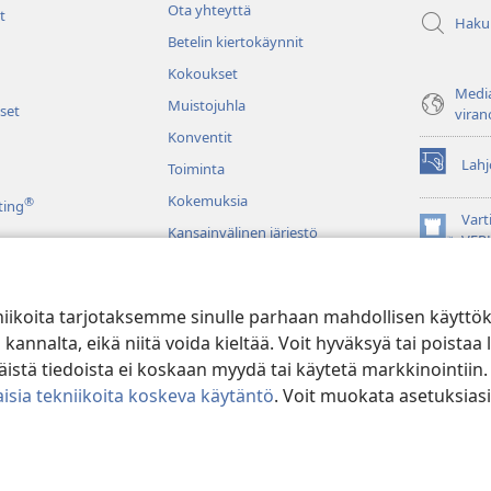
Ota yhteyttä
t
Haku
Betelin kiertokäynnit
Kokoukset
Media
Muistojuhla
set
viran
Konventit
Lahj
Toiminta
(avaa
uuden
Kokemuksia
®
ting
ikkunan)
Vart
Kansainvälinen järjestö
(avaa
VER
uuden
JW L
ikkunan)
niikoita tarjotaksemme sinulle parhaan mahdollisen käyttö
u raamatunluku
alta, eikä niitä voida kieltää. Voit hyväksyä tai poistaa l
stä tiedoista ei koskaan myydä tai käytetä markkinointiin.
isia tekniikoita koskeva käytäntö
. Voit muokata asetuksiasi
ible and Tract Society of Pennsylvania.
KÄYTTÖEHDOT
|
TIETOSUOJAKÄ