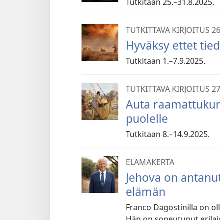
Tutkitaan 25.–31.8.2025.
TUTKITTAVA KIRJOITUS 2
Hyväksy ettet tie
Tutkitaan 1.–7.9.2025.
TUTKITTAVA KIRJOITUS 2
Auta raamattukur
puolelle
Tutkitaan 8.–14.9.2025.
ELÄMÄKERTA
Jehova on antanut
elämän
Franco Dagostinilla on ol
Hän on sopeutunut erilais