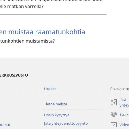
lle matkan varrella?
iten muistaa raamatunkohtia
atunkohtien muistamista?
VERKKOSIVUSTO
Uutiset
Pikavalinn
Jätä
Tietoa meistä
yhte
Etsi 
Usein kysyttyä
(avaa
uuden
Jätä yhteydenottopyyntö
Video
 kutsut
ikkunan)