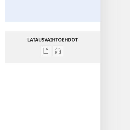
LATAUSVAIHTOEHDOT
Julkaisujen
Äänitteiden
latausvaihtoehdot
latausvaihtoehdot
VARTIOTORNI
VARTIOTORNI
–
–
TUTKITTAVA
TUTKITTAVA
Kesäkuu 2025
Kesäkuu 2025