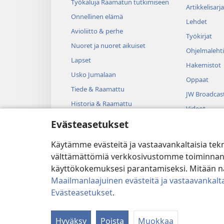
Työkaluja Raamatun tutkimiseen
Artikkelisarja
Onnellinen elämä
Lehdet
Avioliitto & perhe
Työkirjat
Nuoret ja nuoret aikuiset
Ohjelmalehti
Lapset
Hakemistot
Usko Jumalaan
Oppaat
Tiede & Raamattu
JW Broadcas
Historia & Raamattu
Videot
Evästeasetukset
Musiikki
Kuunnelmat
Käytämme evästeitä ja vastaavankaltaisia tek
Dramatisoit
välttämättömiä verkkosivustomme toiminnan kann
käyttökokemuksesi parantamiseksi. Mitään näi
Maailmanlaajuinen evästeitä ja vastaavankalta
Evästeasetukset
.
Copyright
© 2026 Watch Tower B
Hyväksy
Poista
Muokkaa