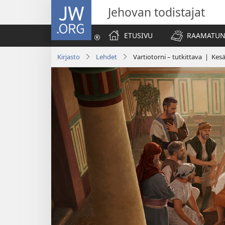
JW.ORG
Jehovan todistajat
ETUSIVU
RAAMATUN
Kirjasto
Lehdet
Vartiotorni – tutkittava | Ke