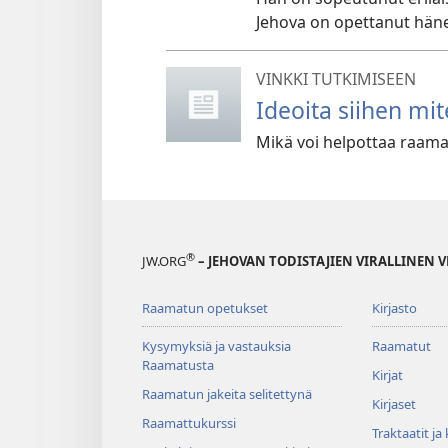
Jehova on opettanut häne
VINKKI TUTKIMISEEN
Ideoita siihen m
Mikä voi helpottaa raam
®
JW.ORG
– JEHOVAN TODISTAJIEN VIRALLINEN 
Raamatun opetukset
Kirjasto
Kysymyksiä ja vastauksia
Raamatut
Raamatusta
Kirjat
Raamatun jakeita selitettynä
Kirjaset
Raamattukurssi
Traktaatit ja