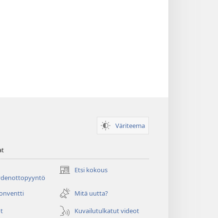
Väriteema
at
Etsi kokous
(avaa
ydenottopyyntö
uuden
ikkunan)
konventti
Mitä uutta?
t
Kuvailutulkatut videot