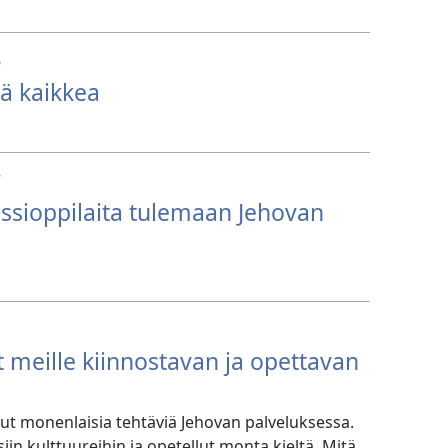
6
dä kaikkea
7
ssioppilaita tulemaan Jehovan
 meille kiinnostavan ja opettavan
lut monenlaisia tehtäviä Jehovan palveluksessa.
iin kulttuureihin ja opetellut monta kieltä. Mitä