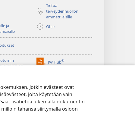
Tietoa
terveydenhuollon
ammattilaisille
lle ja
Ohje
omaisille
oitukset
iotornin
®
JW Hub
(avaa
KKOKIRJASTO
uuden
®
ikkunan)
ibrary
Watchtower Library
kokemuksen. Jotkin evästeet ovat
isäevästeet, joita käytetään vain
 Saat lisätietoa lukemalla dokumentin
 milloin tahansa siirtymällä osioon
YTÄNTÖ
|
EVÄSTEASETUKSET