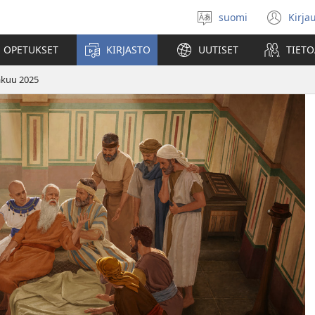
suomi
Kirja
Valitse
(av
kieli
uu
 OPETUKSET
KIRJASTO
UUTISET
TIETO
ikk
säkuu 2025