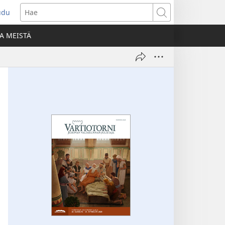
udu
aa
Hae
den
A MEISTÄ
unan)