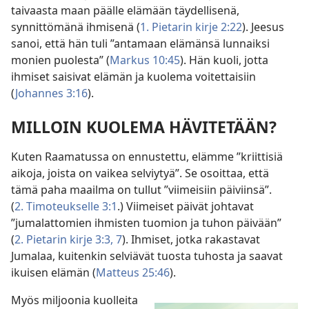
taivaasta maan päälle elämään täydellisenä,
synnittömänä ihmisenä (
1. Pietarin kirje 2:22
). Jeesus
sanoi, että hän tuli ”antamaan elämänsä lunnaiksi
monien puolesta” (
Markus 10:45
). Hän kuoli, jotta
ihmiset saisivat elämän ja kuolema voitettaisiin
(
Johannes 3:16
).
MILLOIN KUOLEMA HÄVITETÄÄN?
Kuten Raamatussa on ennustettu, elämme ”kriittisiä
aikoja, joista on vaikea selviytyä”. Se osoittaa, että
tämä paha maailma on tullut ”viimeisiin päiviinsä”.
(
2. Timoteukselle 3:1
.) Viimeiset päivät johtavat
”jumalattomien ihmisten tuomion ja tuhon päivään”
(
2. Pietarin kirje 3:3,
7
). Ihmiset, jotka rakastavat
Jumalaa, kuitenkin selviävät tuosta tuhosta ja saavat
ikuisen elämän (
Matteus 25:46
).
Myös miljoonia kuolleita