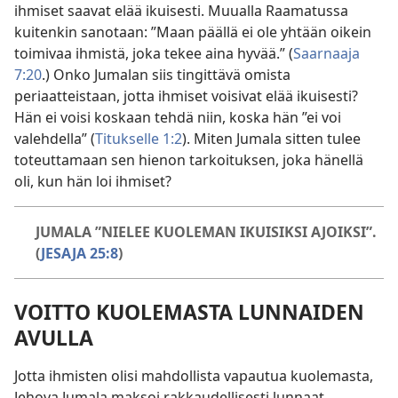
ihmiset saavat elää ikuisesti. Muualla Raamatussa
kuitenkin sanotaan: ”Maan päällä ei ole yhtään oikein
toimivaa ihmistä, joka tekee aina hyvää.” (
Saarnaaja
7:20
.) Onko Jumalan siis tingittävä omista
periaatteistaan, jotta ihmiset voisivat elää ikuisesti?
Hän ei voisi koskaan tehdä niin, koska hän ”ei voi
valehdella” (
Titukselle 1:2
). Miten Jumala sitten tulee
toteuttamaan sen hienon tarkoituksen, joka hänellä
oli, kun hän loi ihmiset?
JUMALA ”NIELEE KUOLEMAN IKUISIKSI AJOIKSI”.
(
JESAJA 25:8
)
VOITTO KUOLEMASTA LUNNAIDEN
AVULLA
Jotta ihmisten olisi mahdollista vapautua kuolemasta,
Jehova Jumala maksoi rakkaudellisesti lunnaat.