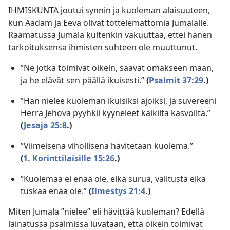
IHMISKUNTA joutui synnin ja kuoleman alaisuuteen,
kun Aadam ja Eeva olivat tottelemattomia Jumalalle.
Raamatussa Jumala kuitenkin vakuuttaa, ettei hänen
tarkoituksensa ihmisten suhteen ole muuttunut.
”Ne jotka toimivat oikein, saavat omakseen maan,
ja he elävät sen päällä ikuisesti.”
(
Psalmit 37:29
.)
”Hän nielee kuoleman ikuisiksi ajoiksi, ja suvereeni
Herra Jehova pyyhkii kyyneleet kaikilta kasvoilta.”
(
Jesaja 25:8
.)
”Viimeisenä vihollisena hävitetään kuolema.”
(
1. Korinttilaisille 15:26
.)
”Kuolemaa ei enää ole, eikä surua, valitusta eikä
tuskaa enää ole.”
(
Ilmestys 21:4
.)
Miten Jumala ”nielee” eli hävittää kuoleman? Edellä
lainatussa psalmissa luvataan, että oikein toimivat