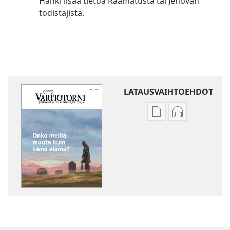
Hanki lisää tietoa Raamatusta tai Jehovan
todistajista.
LATAUSVAIHTOEHDOT
Julkaisujen
Äänitteiden
latausvaihtoehdot
latausvaihto
VARTIOTORNI
VARTIOTORN
Onko
Onko
meillä
meillä
muuta
muuta
kuin
kuin
tämä
tämä
elämä?
elämä?