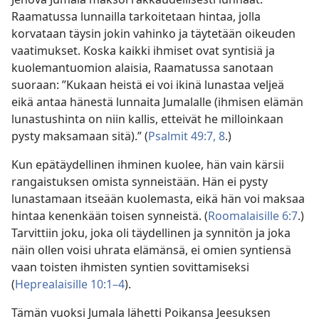
Raamatussa lunnailla tarkoitetaan hintaa, jolla
korvataan täysin jokin vahinko ja täytetään oikeuden
vaatimukset. Koska kaikki ihmiset ovat syntisiä ja
kuolemantuomion alaisia, Raamatussa sanotaan
suoraan: ”Kukaan heistä ei voi ikinä lunastaa veljeä
eikä antaa hänestä lunnaita Jumalalle (ihmisen elämän
lunastushinta on niin kallis, etteivät he milloinkaan
pysty maksamaan sitä).” (
Psalmit 49:7, 8
.)
Kun epätäydellinen ihminen kuolee, hän vain kärsii
rangaistuksen omista synneistään. Hän ei pysty
lunastamaan itseään kuolemasta, eikä hän voi maksaa
hintaa kenenkään toisen synneistä. (
Roomalaisille 6:7
.)
Tarvittiin joku, joka oli täydellinen ja synnitön ja joka
näin ollen voisi uhrata elämänsä, ei omien syntiensä
vaan toisten ihmisten syntien sovittamiseksi
(
Heprealaisille 10:1–4
).
Tämän vuoksi Jumala lähetti Poikansa Jeesuksen