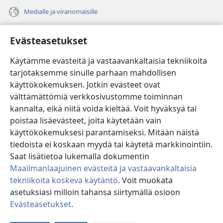
Medialle ja viranomaisille
Ohje
Evästeasetukset
Lahjoitukset
(avaa
Käytämme evästeitä ja vastaavankaltaisia tekniikoita
uuden
tarjotaksemme sinulle parhaan mahdollisen
ikkunan)
Vartiotornin VERKKOKIRJASTO
käyttökokemuksen. Jotkin evästeet ovat
(avaa
välttämättömiä verkkosivustomme toiminnan
uuden
®
JW Hub
ikkunan)
kannalta, eikä niitä voida kieltää. Voit hyväksyä tai
(avaa
uuden
poistaa lisäevästeet, joita käytetään vain
®
JW Library
ikkunan)
käyttökokemuksesi parantamiseksi. Mitään näistä
tiedoista ei koskaan myydä tai käytetä markkinointiin.
Watchtower Library
Saat lisätietoa lukemalla dokumentin
Maailmanlaajuinen evästeitä ja vastaavankaltaisia
tekniikoita koskeva käytäntö
. Voit muokata
asetuksiasi milloin tahansa siirtymällä osioon
Copyright
© 2026 Watch Tower Bible and Tract Society of Pennsylvania.
Evästeasetukset
.
Nä
KÄYTTÖEHDOT
|
TIETOSUOJAKÄYTÄNTÖ
|
EVÄSTEASETUKSET
si