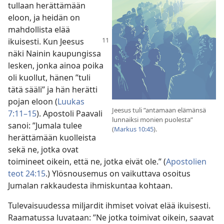
tullaan herättämään
eloon, ja heidän on
mahdollista elää
ikuisesti. Kun
Jeesus
näki Nainin kaupungissa
lesken, jonka ainoa poika
oli kuollut, hänen ”tuli
tätä sääli” ja hän herätti
pojan eloon (
Luukas
Jeesus tuli ”antamaan elämänsä
7:11–15
). Apostoli Paavali
lunnaiksi monien puolesta”
sanoi: ”Jumala tulee
(
Markus 10:45
).
herättämään kuolleista
sekä ne, jotka ovat
toimineet oikein, että ne, jotka eivät ole.” (
Apostolien
teot 24:15
.) Ylösnousemus on vaikuttava osoitus
Jumalan rakkaudesta ihmiskuntaa kohtaan.
Tulevaisuudessa miljardit ihmiset voivat elää ikuisesti.
Raamatussa luvataan: ”Ne jotka toimivat oikein, saavat