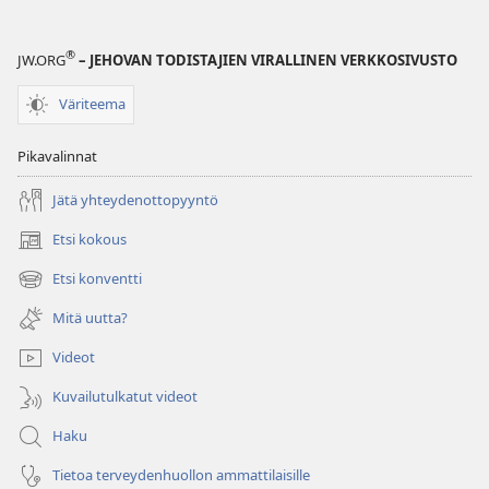
®
JW.ORG
– JEHOVAN TODISTAJIEN VIRALLINEN VERKKOSIVUSTO
Väriteema
Pikavalinnat
Jätä yhteydenottopyyntö
Etsi kokous
(avaa
uuden
Etsi konventti
(avaa
ikkunan)
uuden
Mitä uutta?
ikkunan)
Videot
Kuvailutulkatut videot
Haku
Tietoa terveydenhuollon ammattilaisille