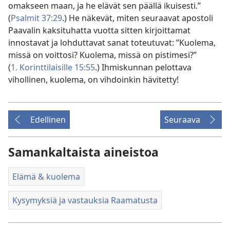
omakseen maan, ja he elävät sen päällä ikuisesti.”
(
Psalmit 37:29
.) He näkevät, miten seuraavat apostoli
Paavalin kaksituhatta vuotta sitten kirjoittamat
innostavat ja lohduttavat sanat toteutuvat: ”Kuolema,
missä on voittosi? Kuolema, missä on pistimesi?”
(
1. Korinttilaisille 15:55
.) Ihmiskunnan pelottava
vihollinen, kuolema, on vihdoinkin hävitetty!
Edellinen
Seuraava
Samankaltaista aineistoa
Elämä & kuolema
Kysymyksiä ja vastauksia Raamatusta