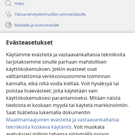
Haku
Tietoa terveydenhuollon ammattilaisille
Medialle ja viranomaisille
Ohje
Evästeasetukset
Lahjoitukset
(avaa
Käytämme evästeitä ja vastaavankaltaisia tekniikoita
uuden
tarjotaksemme sinulle parhaan mahdollisen
ikkunan)
Vartiotornin VERKKOKIRJASTO
käyttökokemuksen. Jotkin evästeet ovat
(avaa
välttämättömiä verkkosivustomme toiminnan
uuden
®
JW Hub
ikkunan)
kannalta, eikä niitä voida kieltää. Voit hyväksyä tai
(avaa
uuden
poistaa lisäevästeet, joita käytetään vain
®
JW Library
ikkunan)
käyttökokemuksesi parantamiseksi. Mitään näistä
tiedoista ei koskaan myydä tai käytetä markkinointiin.
Watchtower Library
Saat lisätietoa lukemalla dokumentin
Maailmanlaajuinen evästeitä ja vastaavankaltaisia
tekniikoita koskeva käytäntö
. Voit muokata
asetuksiasi milloin tahansa siirtymällä osioon