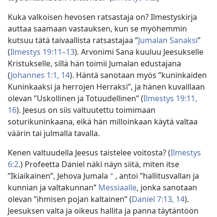
Kuka valkoisen hevosen ratsastaja on? Ilmestyskirja
auttaa saamaan vastauksen, kun se myöhemmin
kutsuu tätä taivaallista ratsastajaa ”
Jumalan Sanaksi
”
(
Ilmestys 19:11–13
). Arvonimi Sana kuuluu Jeesukselle
Kristukselle, sillä hän toimii Jumalan edustajana
(
Johannes 1:1,
14
). Häntä sanotaan myös ”kuninkaiden
Kuninkaaksi ja herrojen Herraksi”, ja hänen kuvaillaan
olevan ”Uskollinen ja Totuudellinen” (
Ilmestys 19:11,
16
). Jeesus on siis valtuutettu toimimaan
soturikuninkaana, eikä hän milloinkaan käytä valtaa
väärin tai julmalla tavalla.
Kenen valtuudella Jeesus taistelee voitosta? (
Ilmestys
6:2
.) Profeetta Daniel näki näyn siitä, miten itse
”Ikiaikainen”, Jehova Jumala
, antoi ”hallitusvallan ja
*
kunnian ja valtakunnan”
Messiaalle
, jonka sanotaan
olevan ”ihmisen pojan kaltainen” (
Daniel 7:13, 14
).
Jeesuksen valta ja oikeus hallita ja panna täytäntöön