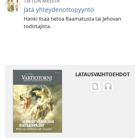
TIETOA MEISTÄ
Jätä yhteydenottopyyntö
Hanki lisää tietoa Raamatusta tai Jehovan
todistajista.
LATAUSVAIHTOEHDOT
Julkaisujen
Äänitteiden
latausvaihtoehdot
latausvaihto
VARTIOTORNI
VARTIOTORN
Ilmestyskirjan
Ilmestyskirja
ratsastajat
ratsastajat
–
–
mitä
mitä