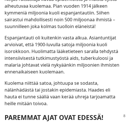
aiheutuvaa kuolemaa. Pian vuoden 1914 jälkeen
kymmeniä miljoonia kuoli espanjantautiin. Siihen
sairastui mahdollisesti noin 500 miljoonaa ihmistä –
suunnilleen joka kolmas tuolloin eläneistä!
Espanjantauti oli kuitenkin vasta alkua. Asiantuntijat
arvioivat, että 1900-luvulla satoja miljoonia kuoli
isorokkoon. Huolimatta lääketieteen saralla tehdystä
intensiivisestä tutkimustyöstä aids, tuberkuloosi ja
malaria johtavat vielä nykyäänkin miljoonien ihmisten
ennenaikaiseen kuolemaan.
Kuolema niittää satoa, johtuupa se sodasta,
nälänhädästä tai jostakin epidemiasta. Haades eli
hauta ei tunne sääliä vaan kerää uhreja tarjoamatta
heille mitään toivoa.
PAREMMAT AJAT OVAT EDESSÄ!