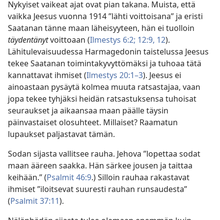
Nykyiset vaikeat ajat ovat pian takana. Muista, että
vaikka Jeesus vuonna 1914 ”lähti voittoisana” ja eristi
Saatanan tänne maan läheisyyteen, hän ei tuolloin
täydentänyt
voittoaan (
Ilmestys 6:2;
12:9,
12
).
Lähitulevaisuudessa Harmagedonin taistelussa Jeesus
tekee Saatanan toimintakyvyttömäksi ja tuhoaa tätä
kannattavat ihmiset (
Ilmestys 20:1–3
). Jeesus ei
ainoastaan pysäytä kolmea muuta ratsastajaa, vaan
jopa tekee tyhjäksi heidän ratsastuksensa tuhoisat
seuraukset ja aikaansaa maan päälle täysin
päinvastaiset olosuhteet. Millaiset? Raamatun
lupaukset paljastavat tämän.
Sodan sijasta vallitsee rauha. Jehova ”lopettaa sodat
maan ääreen saakka. Hän särkee jousen ja taittaa
keihään.” (
Psalmit 46:9
.) Silloin rauhaa rakastavat
ihmiset ”iloitsevat suuresti rauhan runsaudesta”
(
Psalmit 37:11
).