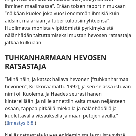
ihminen maailmassa”. Erään toisen raportin mukaan
”nälkään kuolee joka vuosi enemmän ihmisiä kuin
aidsiin, malariaan ja tuberkuloosiin yhteensä”.
Huolimatta monista vilpittömistä pyrkimyksistä
nälänhädän taltuttamiseksi mustan hevosen ratsastaja
jatkaa kulkuaan.
TUHKANHARMAAN HEVOSEN
RATSASTAJA
”Minä näin, ja katso: hallava hevonen [”tuhkanharmaa
hevonen”, Kirkkoraamattu 1992]; ja sen selässä istuvan
nimi oli Kuolema. Ja Haades seurasi hänen
kintereillään. Ja niille annettiin valta maan neljänteen
osaan, tappaa pitkällä miekalla ja nälänhädällä ja
kuolettavalla vitsauksella ja maan petojen avulla.”
(
Ilmestys 6:8
.)
Neljäs ratsastaja kuvaa epidemioista ja muista syistä