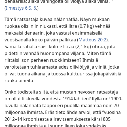
denaarilla; äläkä vahingoita oliiviöljyä äläkä viiniä.’ ”
(
Ilmestys 6:5, 6
.)
Tämä ratsastaja kuvaa nälänhätää. Näyn mukaan
ruokaa olisi niin niukasti, että litra (0,7 kg) vehnää
maksaisi denaarin, joka vastasi ensimmäisellä
vuosisadalla koko päivän palkkaa (
Matteus 20:2
).
Samalla rahalla saisi kolme litraa (2,1 kg) ohraa, jota
pidettiin vehnää huonompana viljana. Miten tämä
riittäisi ison perheen ruokkimiseen? Ihmisiä
varoitetaan tuhlaamasta edes oliiviöljyä ja viiniä, jotka
olivat tuona aikana ja tuossa kulttuurissa jokapäiväisiä
ruoka-aineita.
Onko todisteita siitä, että mustan hevosen ratsastaja
on ollut liikkeellä vuodesta 1914 lähtien? Kyllä on! 1900-
luvulla nälänhätä tappoi eri puolilla maailmaa noin 70
miljoonaa ihmistä. Eräs tietolähde arvioi, että ”vuosina
2012–14 kroonisesta aliravitsemuksesta kärsi 805
miljoonaa ihmistä eli suunnilleen joka yhdeksäs