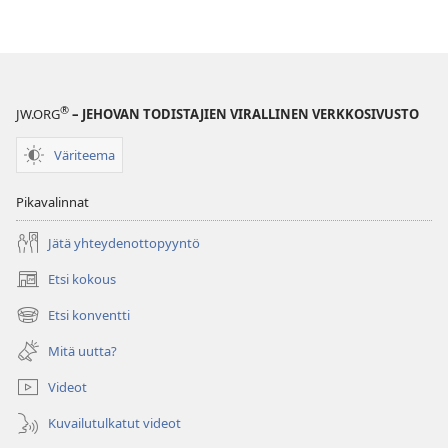
ne
ne
merkitsevät
merkitsevät
sinulle?
sinulle?
®
JW.ORG
– JEHOVAN TODISTAJIEN VIRALLINEN VERKKOSIVUSTO
Väriteema
Pikavalinnat
Jätä yhteydenottopyyntö
Etsi kokous
(avaa
uuden
Etsi konventti
(avaa
ikkunan)
uuden
Mitä uutta?
ikkunan)
Videot
Kuvailutulkatut videot