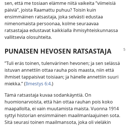
sen, että me tosiaan elämme niitä vaikeita ”viimeisiä
päiviä”, joista Raamattu puhuu? Toisin kuin
ensimmäinen ratsastaja, joka selvästi edustaa
nimenomaista persoonaa, kolme seuraavaa
ratsastajaa edustavat kaikkialla ihmisyhteiskunnassa
vallitsevia olosuhteita.
PUNAISEN HEVOSEN RATSASTAJA
”Tuli eräs toinen, tulenvärinen hevonen; ja sen selässä
istuvan annettiin ottaa rauha pois maasta, niin että
ihmiset tappaisivat toisiaan; ja hänelle annettiin suuri
miekka.” (
Ilmestys 6:4
.)
Tämä ratsastaja kuvaa sodankäyntiä. On
huomionarvoista, että hän ottaa rauhan pois koko
maapallolta, ei vain muutamista maista. Vuonna 1914
syttyi historian ensimmäinen maailmanlaajuinen sota.
Sitä seurasi toinen maailmansota, joka oli vieläkin