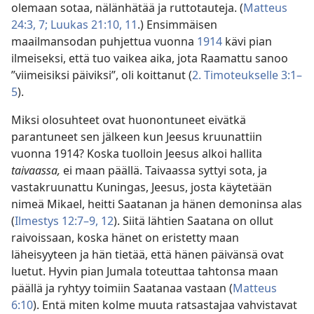
olemaan sotaa, nälänhätää ja ruttotauteja. (
Matteus
24:3,
7;
Luukas 21:10, 11
.) Ensimmäisen
maailmansodan puhjettua vuonna
1914
kävi pian
ilmeiseksi, että tuo vaikea aika, jota Raamattu sanoo
”viimeisiksi päiviksi”, oli koittanut (
2. Timoteukselle 3:1–
5
).
Miksi olosuhteet ovat huonontuneet eivätkä
parantuneet sen jälkeen kun Jeesus kruunattiin
vuonna 1914? Koska tuolloin Jeesus alkoi hallita
taivaassa,
ei maan päällä. Taivaassa syttyi sota, ja
vastakruunattu Kuningas, Jeesus, josta käytetään
nimeä Mikael, heitti Saatanan ja hänen demoninsa alas
(
Ilmestys 12:7–9,
12
). Siitä lähtien Saatana on ollut
raivoissaan, koska hänet on eristetty maan
läheisyyteen ja hän tietää, että hänen päivänsä ovat
luetut. Hyvin pian Jumala toteuttaa tahtonsa maan
päällä ja ryhtyy toimiin Saatanaa vastaan (
Matteus
6:10
). Entä miten kolme muuta ratsastajaa vahvistavat