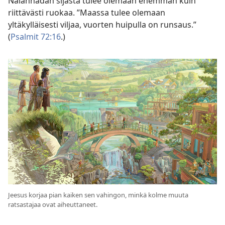
Nälänhädän sijasta tulee olemaan enemmän kuin
riittävästi ruokaa. ”Maassa tulee olemaan
yltäkylläisesti viljaa, vuorten huipulla on runsaus.”
(
Psalmit 72:16
.)
Jeesus korjaa pian kaiken sen vahingon, minkä kolme muuta
ratsastajaa ovat aiheuttaneet.