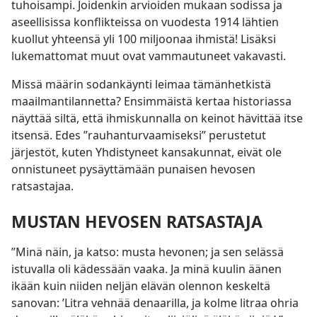
tuhoisampi. Joidenkin arvioiden mukaan sodissa ja
aseellisissa konflikteissa on vuodesta 1914 lähtien
kuollut yhteensä yli 100 miljoonaa ihmistä! Lisäksi
lukemattomat muut ovat vammautuneet vakavasti.
Missä määrin sodankäynti leimaa tämänhetkistä
maailmantilannetta? Ensimmäistä kertaa historiassa
näyttää siltä, että ihmiskunnalla on keinot hävittää itse
itsensä. Edes ”rauhanturvaamiseksi” perustetut
järjestöt, kuten Yhdistyneet kansakunnat, eivät ole
onnistuneet pysäyttämään punaisen hevosen
ratsastajaa.
MUSTAN HEVOSEN RATSASTAJA
”Minä näin, ja katso: musta hevonen; ja sen selässä
istuvalla oli kädessään vaaka. Ja minä kuulin äänen
ikään kuin niiden neljän elävän olennon keskeltä
sanovan: ’Litra vehnää denaarilla, ja kolme litraa ohria