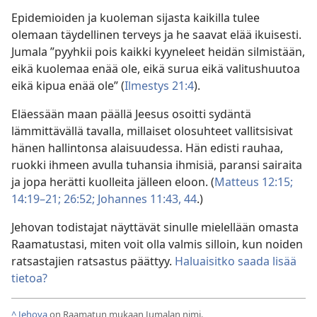
Epidemioiden ja kuoleman sijasta kaikilla tulee
olemaan täydellinen terveys ja he saavat elää ikuisesti.
Jumala ”pyyhkii pois kaikki kyyneleet heidän silmistään,
eikä kuolemaa enää ole, eikä surua eikä valitushuutoa
eikä kipua enää ole” (
Ilmestys 21:4
).
Eläessään maan päällä Jeesus osoitti sydäntä
lämmittävällä tavalla, millaiset olosuhteet vallitsisivat
hänen hallintonsa alaisuudessa. Hän edisti rauhaa,
ruokki ihmeen avulla tuhansia ihmisiä, paransi sairaita
ja jopa herätti kuolleita jälleen eloon. (
Matteus 12:15;
14:19–21;
26:52;
Johannes 11:43, 44
.)
Jehovan todistajat näyttävät sinulle mielellään omasta
Raamatustasi, miten voit olla valmis silloin, kun noiden
ratsastajien ratsastus päättyy.
Haluaisitko saada lisää
tietoa?
^
Jehova
on Raamatun mukaan Jumalan nimi.