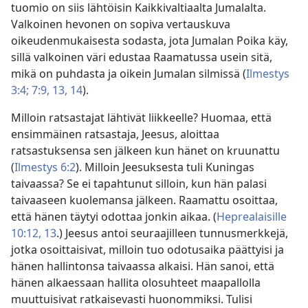
tuomio on siis lähtöisin Kaikkivaltiaalta Jumalalta.
Valkoinen hevonen on sopiva vertauskuva
oikeudenmukaisesta sodasta, jota Jumalan Poika käy,
sillä valkoinen väri edustaa Raamatussa usein sitä,
mikä on puhdasta ja oikein Jumalan silmissä (
Ilmestys
3:4;
7:9,
13, 14
).
Milloin ratsastajat lähtivät liikkeelle? Huomaa, että
ensimmäinen ratsastaja, Jeesus, aloittaa
ratsastuksensa sen jälkeen kun hänet on kruunattu
(
Ilmestys 6:2
). Milloin Jeesuksesta tuli Kuningas
taivaassa? Se ei tapahtunut silloin, kun hän palasi
taivaaseen kuolemansa jälkeen. Raamattu osoittaa,
että hänen täytyi odottaa jonkin aikaa. (
Heprealaisille
10:12, 13
.) Jeesus antoi seuraajilleen tunnusmerkkejä,
jotka osoittaisivat, milloin tuo odotusaika päättyisi ja
hänen hallintonsa taivaassa alkaisi. Hän sanoi, että
hänen alkaessaan hallita olosuhteet maapallolla
muuttuisivat ratkaisevasti huonommiksi. Tulisi