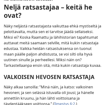
Neljä ratsastajaa – keitä he
ovat?
Näky neljästä ratsastajasta vaikuttaa ehkä mystiseltä ja
pelottavalta, mutta sen ei tarvitse jäädä sellaiseksi.
Miksi ei? Koska Raamattu ja lähihistorian tapahtumat
auttavat meitä saamaan selville, mitä kukin ratsastaja
edustaa. Vaikka heidän ratsastuksensa on tuonut
maan päälle paljon ahdistusta, se voi silti olla hyvä
uutinen sinulle ja perheellesi. Miksi näin on?
Tarkastellaanpa ensin sitä, mitä kukin ratsastaja kuvaa.
VALKOISEN HEVOSEN RATSASTAJA
Näky alkaa sanoilla: ”Minä näin, ja katso: valkoinen
hevonen; ja sen selässä istuvalla oli jousi; ja hänelle
annettiin kruunu, ja hän lähti voittoisana ja
täydentääkseen voittonsa.” (
Ilmestys 6:2
.)