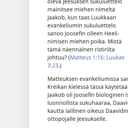
oleva Jeesuksen sukuluettelo
mainitsee miehen nimeltä
Jaakob, kun taas Luukkaan
evankeliumin sukuluettelo
sanoo Joosefin olleen Heeli-
nimisen miehen poika. Mistä
tämä näennäinen ristiriita
johtuu? (
Matteus 1:16;
Luukas
3:23
.)
Matteuksen evankeliumissa sanot
Kreikan kielessä tässä käytetään
Jaakob oli Joosefin biologinen i
luonnollista sukuhaaraa, Daavi
kautta laillinen oikeus Daavidin
ottopojalle Jeesukselle.