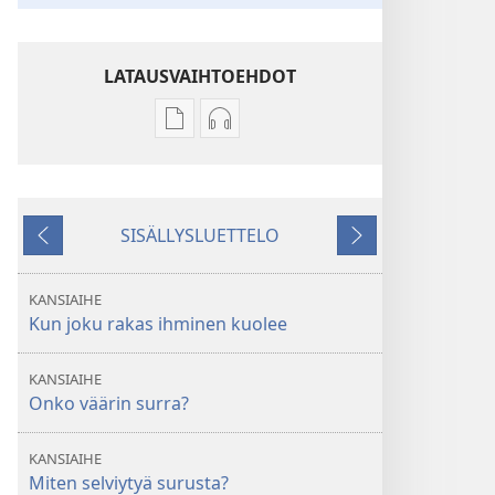
LATAUSVAIHTOEHDOT
Julkaisujen
Äänitteiden
latausvaihtoehdot
latausvaihtoehdot
VARTIOTORNI
VARTIOTORNI
Kun
Kun
SISÄLLYSLUETTELO
joku
joku
Edellinen
Seuraava
rakas
rakas
ihminen
ihminen
KANSIAIHE
kuolee
kuolee
Kun joku rakas ihminen kuolee
KANSIAIHE
Onko väärin surra?
KANSIAIHE
Miten selviytyä surusta?