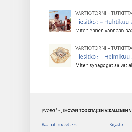
VARTIOTORNI – TUTKITT
Tiesitkö? – Huhtikuu
Miten ennen vanhaan pää
VARTIOTORNI – TUTKITT
Tiesitkö? – Helmikuu
Miten synagogat saivat a
®
JW.ORG
– JEHOVAN TODISTAJIEN VIRALLINEN 
Raamatun opetukset
Kirjasto