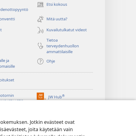
Etsi kokous
(avaa
ydenottopyyntö
uuden
ikkunan)
konventti
Mitä uutta?
t
Kuvailutulkatut videot
Tietoa
terveydenhuollon
ammattilaisille
lle ja
Ohje
omaisille
oitukset
iotornin
®
JW Hub
(avaa
KKOKIRJASTO
uuden
®
ikkunan)
ibrary
Watchtower Library
kokemuksen. Jotkin evästeet ovat
isäevästeet, joita käytetään vain