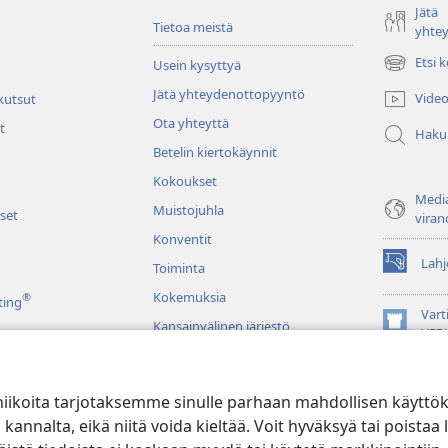
Jätä
Tietoa meistä
yhte
Etsi 
Usein kysyttyä
(avaa
uuden
Jätä yhteydenottopyyntö
Video
 kutsut
ikkunan)
Ota yhteyttä
t
Haku
Betelin kiertokäynnit
Kokoukset
Media
Muistojuhla
set
viran
Konventit
Lahj
Toiminta
(avaa
uuden
Kokemuksia
®
ting
ikkunan)
Vart
Kansainvälinen järjestö
(avaa
VER
uuden
JW L
ikkunan)
niikoita tarjotaksemme sinulle parhaan mahdollisen käyttö
u raamatunluku
alta, eikä niitä voida kieltää. Voit hyväksyä tai poistaa l