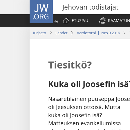
JW.ORG
Jehovan todistajat
ETUSIVU
RAAMATUN
Kirjasto
Lehdet
Vartiotorni | Nro 3 2016
Tiesitkö?
Kuka oli Joosefin isä
Nasaretilainen puuseppä Joose
oli Jeesuksen ottoisä. Mutta
kuka oli Joosefin isä?
Matteuksen evankeliumissa