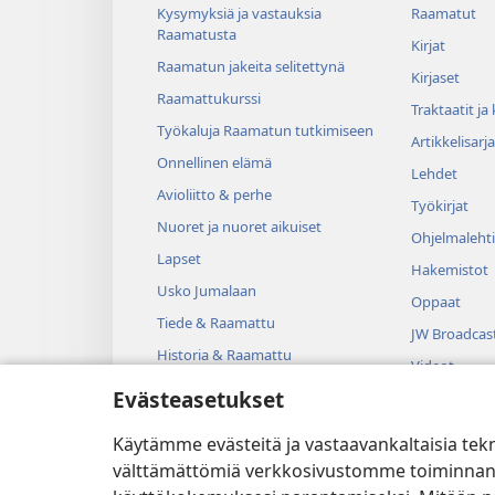
Kysymyksiä ja vastauksia
Raamatut
Raamatusta
Kirjat
Raamatun jakeita selitettynä
Kirjaset
Raamattukurssi
Traktaatit ja
Työkaluja Raamatun tutkimiseen
Artikkelisarja
Onnellinen elämä
Lehdet
Avioliitto & perhe
Työkirjat
Nuoret ja nuoret aikuiset
Ohjelmalehti
Lapset
Hakemistot
Usko Jumalaan
Oppaat
Tiede & Raamattu
JW Broadcas
Historia & Raamattu
Videot
Evästeasetukset
Musiikki
Kuunnelmat
Käytämme evästeitä ja vastaavankaltaisia tek
Dramatisoit
välttämättömiä verkkosivustomme toiminnan kann