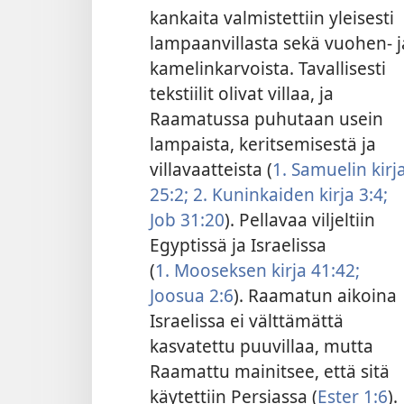
kankaita valmistettiin yleisesti
lampaanvillasta sekä vuohen- j
kamelinkarvoista. Tavallisesti
tekstiilit olivat villaa, ja
Raamatussa puhutaan usein
lampaista, keritsemisestä ja
villavaatteista (
1. Samuelin kirj
25:2;
2. Kuninkaiden kirja 3:4;
Job 31:20
). Pellavaa viljeltiin
Egyptissä ja Israelissa
(
1. Mooseksen kirja 41:42;
Joosua 2:6
). Raamatun aikoina
Israelissa ei välttämättä
kasvatettu puuvillaa, mutta
Raamattu mainitsee, että sitä
käytettiin Persiassa (
Ester 1:6
).