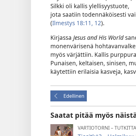
Silkki oli kallis ylellisyystuote,
jota saatiin todennäköisesti va
(
Ilmestys 18:11, 12
).
Kirjassa
Jesus and His World
san
monenvärisenä hohtavanvalkea
myös värjättiin. Kallis purppurav
Punaisen, keltaisen, sinisen, 
käytettiin erilaisia kasveja, kas
Edellinen
Saatat pitää myös näist
VARTIOTORNI – TUTKITT