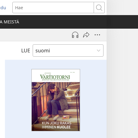
udu
aa
Hae
den
A MEISTÄ
unan)
LUE