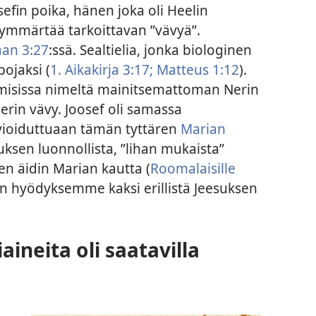
efin poika, hänen joka oli Heelin
ä ymmärtää tarkoittavan ”vävyä”.
an 3:27
:ssä. Sealtielia, jonka biologinen
pojaksi (
1. Aikakirja 3:17;
Matteus 1:12
).
aimisissa nimeltä mainitsemattoman Nerin
Nerin vävy. Joosef oli samassa
avioiduttuaan tämän tyttären
Marian
uksen luonnollista, ”lihan mukaista”
n äidin Marian kautta (
Roomalaisille
len hyödyksemme kaksi erillistä Jeesuksen
aineita oli saatavilla