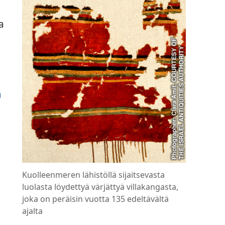
a
a
Kuolleenmeren lähistöllä sijaitsevasta
luolasta löydettyä värjättyä villakangasta,
joka on peräisin vuotta 135 edeltävältä
ajalta