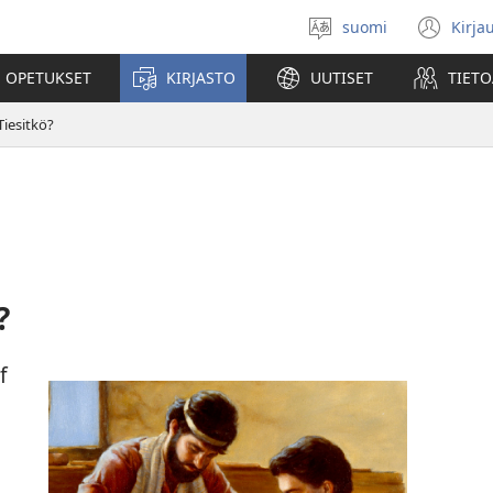
suomi
Kirja
Valitse
(av
kieli
uu
 OPETUKSET
KIRJASTO
UUTISET
TIETO
ikk
Tiesitkö?
?
f