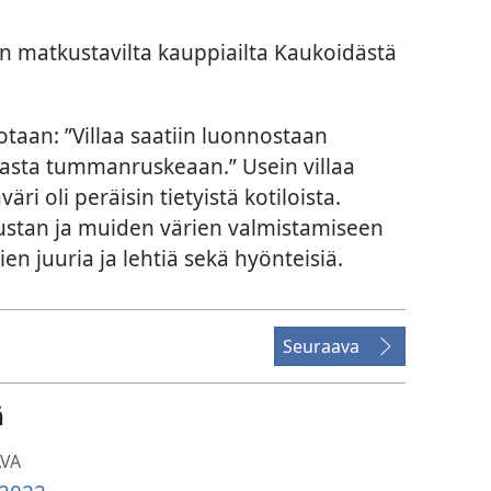
in matkustavilta kauppiailta Kaukoidästä
otaan: ”Villaa saatiin luonnostaan
sta tummanruskeaan.” Usein villaa
äri oli peräisin tietyistä kotiloista.
mustan ja muiden värien valmistamiseen
vien juuria ja lehtiä sekä hyönteisiä.
Seuraava
ä
AVA