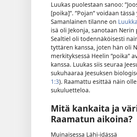
Luukas puolestaan sanoo: ”Joos
[poika]”. ”Pojan” voidaan täss
Samanlainen tilanne on
Luukka
isä oli Jekonja, sanotaan Nerin 
Sealtiel oli todennäköisesti n
tyttären kanssa, joten hän oli 
merkityksessä Heelin ”poika” 
kanssa. Luukas siis seuraa Jees
sukuhaaraa Jeesuksen biologise
1:3
). Raamattu esittää näin ol
sukuluetteloa.
Mitä kankaita ja väri
Raamatun aikoina?
Muinaisessa Lähi-idässä