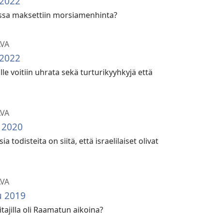
 2022
issa maksettiin morsiamenhinta?
AVA
 2022
alle voitiin uhrata sekä turturikyyhkyjä että
AVA
u 2020
todisteita on siitä, että israelilaiset olivat
AVA
u 2019
tajilla oli Raamatun aikoina?