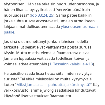
täyttymisen. Hän saa takaisin nuoruudentarmonsa, ja
hänen lihansa pysyy ikuisesti ”verevämpänä kuin
nuoruudessa” (
Job 33:24, 25
). Sama pätee kaikkiin,
jotka suhtautuvat arvostavasti Jumalan armolliseen
lahjaan, mahdollisuuteen saada
ylösnousemus maan
päälle
.
Jos sinä olet menettänyt jonkun läheisen, edellä
tarkastellut seikat eivät välttämättä poista suruasi
täysin. Mutta mietiskelemällä Raamatussa olevia
Jumalan lupauksia voit saada todellisen toivon ja
voimaa jatkaa eteenpäin (
1. Tessalonikalaisille 4:13
).
Haluaisitko saada lisää tietoa siitä, miten selviytyä
surusta? Tai ehkä mielessäsi on muita kysymyksiä,
kuten ”
Miksi Jumala sallii pahuutta ja kärsimystä?
” Käy
verkkosivustollamme jw.org saadaksesi lohduttavat,
käytännölliset vastaukset Raamatusta.