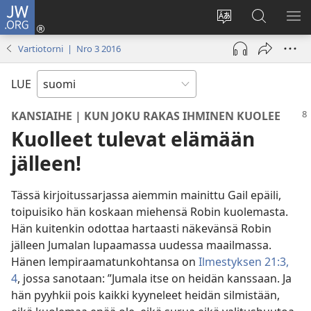
JW.ORG
Kirjaudu
(avaa
Vaihda
Hae
NÄ
uuden
sivuston
JW.ORG-
VA
Vartiotorni | Nro 3 2016
ikkunan)
kieli
sivustolta
LUE
KANSIAIHE | KUN JOKU RAKAS IHMINEN KUOLEE
Kuolleet tulevat elämään
jälleen!
Tässä kirjoitussarjassa aiemmin mainittu Gail epäili,
toipuisiko hän koskaan miehensä Robin kuolemasta.
Hän kuitenkin odottaa hartaasti näkevänsä Robin
jälleen Jumalan lupaamassa uudessa maailmassa.
Hänen lempiraamatunkohtansa on
Ilmestyksen 21:3,
4
, jossa sanotaan: ”Jumala itse on heidän kanssaan. Ja
hän pyyhkii pois kaikki kyyneleet heidän silmistään,