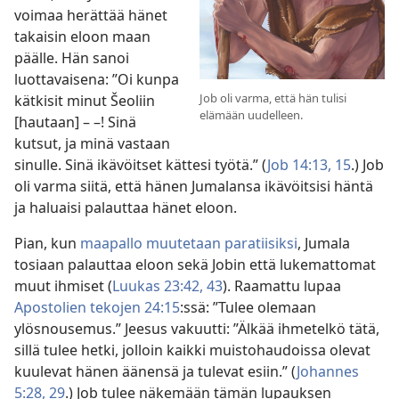
voimaa herättää hänet
takaisin eloon maan
päälle. Hän sanoi
luottavaisena: ”Oi kunpa
Job oli varma, että hän tulisi
kätkisit minut Šeoliin
elämään uudelleen.
[hautaan] – –! Sinä
kutsut, ja minä vastaan
sinulle. Sinä ikävöitset kättesi työtä.” (
Job 14:13,
15
.) Job
oli varma siitä, että hänen Jumalansa ikävöitsisi häntä
ja haluaisi palauttaa hänet eloon.
Pian, kun
maapallo muutetaan paratiisiksi
, Jumala
tosiaan palauttaa eloon sekä Jobin että lukemattomat
muut ihmiset (
Luukas 23:42, 43
). Raamattu lupaa
Apostolien tekojen 24:15
:ssä: ”Tulee olemaan
ylösnousemus.” Jeesus vakuutti: ”Älkää ihmetelkö tätä,
sillä tulee hetki, jolloin kaikki muistohaudoissa olevat
kuulevat hänen äänensä ja tulevat esiin.” (
Johannes
5:28, 29
.) Job tulee näkemään tämän lupauksen