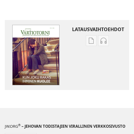
LATAUSVAIHTOEHDOT
Julkaisujen
Äänitteiden
latausvaihtoehdot
latausvaihto
VARTIOTORNI
VARTIOTORN
Kun
Kun
joku
joku
rakas
rakas
ihminen
ihminen
kuolee
kuolee
®
JW.ORG
– JEHOVAN TODISTAJIEN VIRALLINEN VERKKOSIVUSTO