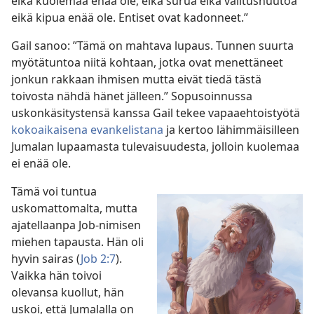
eikä kuolemaa enää ole, eikä surua eikä valitushuutoa
eikä kipua enää ole. Entiset ovat kadonneet.”
Gail sanoo: ”Tämä on mahtava lupaus. Tunnen suurta
myötätuntoa niitä kohtaan, jotka ovat menettäneet
jonkun rakkaan ihmisen mutta eivät tiedä tästä
toivosta nähdä hänet jälleen.” Sopusoinnussa
uskonkäsitystensä kanssa Gail tekee vapaaehtoistyötä
kokoaikaisena evankelistana
ja kertoo lähimmäisilleen
Jumalan lupaamasta tulevaisuudesta, jolloin kuolemaa
ei enää ole.
Tämä voi tuntua
uskomattomalta, mutta
ajatellaanpa Job-nimisen
miehen tapausta. Hän oli
hyvin sairas (
Job 2:7
).
Vaikka hän toivoi
olevansa kuollut, hän
uskoi, että Jumalalla on