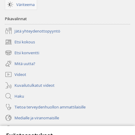
Väriteema
Pikavalinnat
Jätä yhteydenottopyyntö
Etsi kokous
(avaa
uuden
Etsi konventti
(avaa
ikkunan)
uuden
Mitä uutta?
ikkunan)
Videot
Kuvailutulkatut videot
Haku
Tietoa terveydenhuollon ammattilaisille
Medialle ja viranomaisille
Ohje