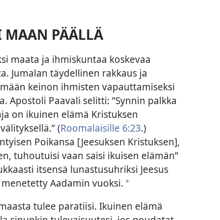
TI MAAN PÄÄLLÄ
ksi maata ja ihmiskuntaa koskevaa
a. Jumalan täydellinen rakkaus ja
tämään keinon ihmisten vapauttamiseksi
. Apostoli Paavali selitti: ”Synnin palkka
ja on ikuinen elämä Kristuksen
lityksellä.” (
Roomalaisille 6:23
.)
ntyisen Poikansa [Jeesuksen Kristuksen],
n, tuhoutuisi vaan saisi ikuisen elämän”
ukkaasti itsensä lunastusuhriksi Jeesus
li menetetty Aadamin vuoksi.
a
maasta tulee paratiisi. Ikuinen elämä
lla sinunkin tulevaisuutesi, jos noudatat