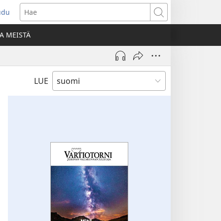
udu
aa
Hae
den
A MEISTÄ
unan)
LUE