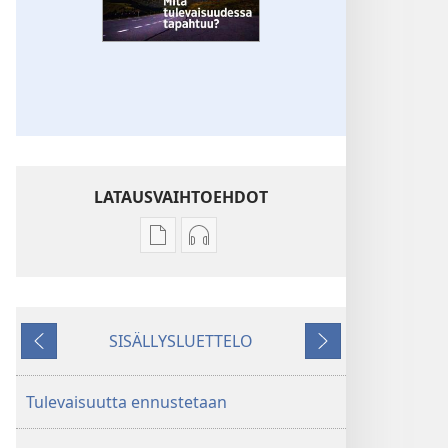
LATAUSVAIHTOEHDOT
Julkaisujen
Äänitteiden
latausvaihtoehdot
latausvaihtoehdot
VARTIOTORNI
VARTIOTORNI
Mitä
Mitä
SISÄLLYSLUETTELO
tulevaisuudessa
tulevaisuudessa
Edellinen
Seuraava
tapahtuu?
tapahtuu?
Tulevaisuutta ennustetaan