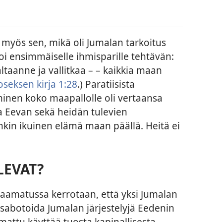
 myös sen, mikä oli Jumalan tarkoitus
i ensimmäiselle ihmisparille tehtävän:
ltaanne ja vallitkaa – – kaikkia maan
oseksen kirja 1:28
.) Paratiisista
inen koko maapallolle oli vertaansa
ja Eevan sekä heidän tulevien
ankin ikuinen elämä maan päällä. Heitä ei
LEVAT?
 Raamatussa kerrotaan, että yksi Jumalan
 sabotoida Jumalan järjestelyjä Eedenin
ttu käyttää tuosta kapinallisesta