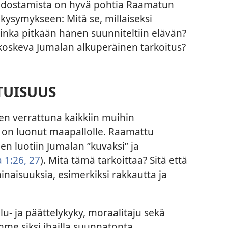
dostamista on hyvä pohtia Raamatun
kysymykseen: Mitä se, millaiseksi
kuinka pitkään hänen suunniteltiin elävän?
koskeva Jumalan alkuperäinen tarkoitus?
TUISUUS
en verrattuna kaikkiin muihin
 on luonut maapallolle. Raamattu
en luotiin Jumalan ”kuvaksi” ja
 1:26, 27
). Mitä tämä tarkoittaa? Sitä että
inaisuuksia, esimerkiksi rakkautta ja
elu- ja päättelykyky, moraalitaju sekä
me siksi ihailla suunnatonta