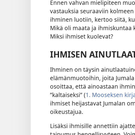
Ennen vahvan mielipiteen muo
vastauksia seuraaviin kolmeen 
ihminen luotiin, kertoo siitä, 
Mikä oli maata ja ihmiskuntaa 
Miksi ihmiset kuolevat?
IHMISEN AINUTLAA
Ihminen on täysin ainutlaatuin
elämänmuotoihin, joita Jumala
osoittaa, että ainoastaan ihmin
”kaltaiseksi” (
1. Mooseksen kirja
ihmiset heijastavat Jumalan om
oikeustajua.
Lisäksi ihmisille annettiin ajatt
taipumus hengellisyyteen. Voim