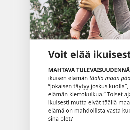
Voit elää ikuises
MAHTAVA TULEVAISUUDENNÄ
ikuisen elämän
täällä maan pää
”Jokaisen täytyy joskus kuolla”
elämän kiertokulkua.” Toiset aja
ikuisesti mutta eivät täällä ma
elämä on mahdollista vasta kuo
sinä olet?