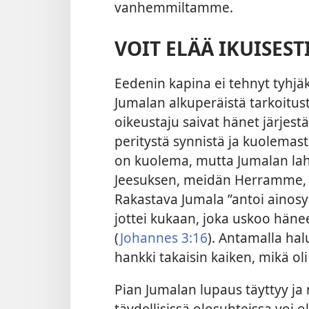
vanhemmiltamme.
VOIT ELÄÄ IKUISES
Eedenin kapina ei tehnyt tyhjä
Jumalan alkuperäistä tarkoitust
oikeustaju saivat hänet järjes
peritystä synnistä ja kuolemasta
on kuolema, mutta Jumalan lah
Jeesuksen, meidän Herramme, vä
Rakastava Jumala ”antoi ainosy
jottei kukaan, joka uskoo hänee
(
Johannes 3:16
). Antamalla hal
hankki takaisin kaiken, mikä o
Pian Jumalan lupaus täyttyy ja 
täydellisissä olosuhteissa voi o