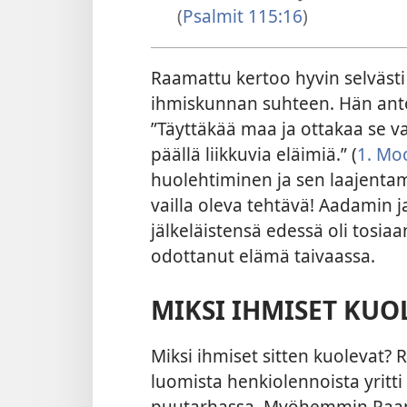
(
Psalmit 115:16
)
Raamattu kertoo hyvin selvästi
ihmiskunnan suhteen. Hän anto
”Täyttäkää maa ja ottakaa se va
päällä liikkuvia eläimiä.” (
1. Mo
huolehtiminen ja sen laajentam
vailla oleva tehtävä! Aadamin 
jälkeläistensä edessä oli tosia
odottanut elämä taivaassa.
MIKSI IHMISET KUO
Miksi ihmiset sitten kuolevat?
luomista henkiolennoista yritti
puutarhassa. Myöhemmin Raama