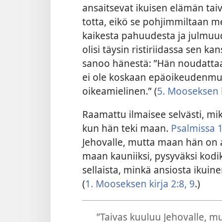
ansaitsevat ikuisen elämän taiv
totta, eikö se pohjimmiltaan me
kaikesta pahuudesta ja julmuu
olisi täysin ristiriidassa sen k
sanoo hänestä: ”Hän noudattaa
ei ole koskaan epäoikeudenmu
oikeamielinen.” (
5. Mooseksen k
Raamattu ilmaisee selvästi, mik
kun hän teki maan.
Psalmissa 
Jehovalle, mutta maan hän on an
maan kauniiksi, pysyväksi kodiks
sellaista, minkä ansiosta ikuine
(
1. Mooseksen kirja 2:8, 9
.)
”Taivas kuuluu Jehovalle, m