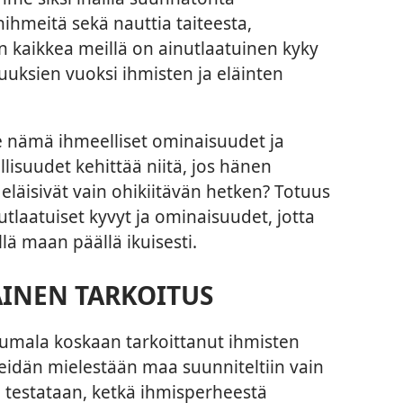
hmeitä sekä nauttia taiteesta,
n kaikkea meillä on ainutlaatuinen kyky
uksien vuoksi ihmisten ja eläinten
le nämä ihmeelliset ominaisuudet ja
lisuudet kehittää niitä, jos hänen
 eläisivät vain ohikiitävän hetken? Totuus
tlaatuiset kyvyt ja ominaisuudet, jotta
lä maan päällä ikuisesti.
INEN TARKOITUS
 Jumala koskaan tarkoittanut ihmisten
Heidän mielestään maa suunniteltiin vain
sa testataan, ketkä ihmisperheestä