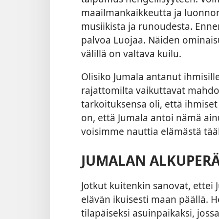
maailmankaikkeutta ja luonnoni
musiikista ja runoudesta. Enne
palvoa Luojaa. Näiden ominaisu
välillä on valtava kuilu.
Olisiko Jumala antanut ihmisil
rajattomilta vaikuttavat mahdol
tarkoituksensa oli, että ihmiset
on, että Jumala antoi nämä ainu
voisimme nauttia elämästä tääl
JUMALAN ALKUPERÄ
Jotkut kuitenkin sanovat, ettei
elävän ikuisesti maan päällä. 
tilapäiseksi asuinpaikaksi, jos