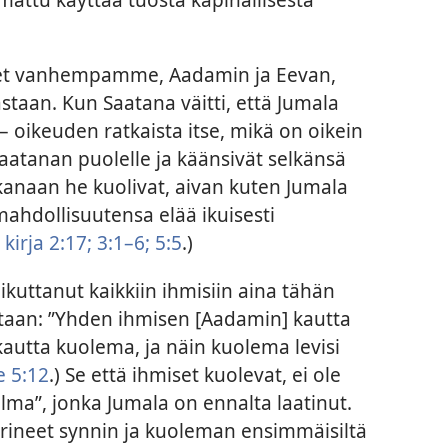
set vanhempamme, Aadamin ja Eevan,
staan. Kun Saatana väitti, että Jumala
 – oikeuden ratkaista itse, mikä on oikein
Saatanan puolelle ja käänsivät selkänsä
Aikanaan he kuolivat, aivan kuten Jumala
mahdollisuutensa elää ikuisesti
kirja 2:17;
3:1–6;
5:5
.)
kuttanut kaikkiin ihmisiin aina tähän
taan: ”Yhden ihmisen [Aadamin] kautta
kautta kuolema, ja näin kuolema levisi
e 5:12
.) Se että ihmiset kuolevat, ei ole
ma”, jonka Jumala on ennalta laatinut.
erineet synnin ja kuoleman ensimmäisiltä