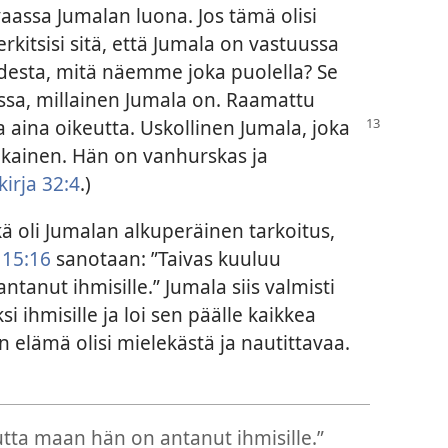
aassa Jumalan luona. Jos tämä olisi
rkitsisi sitä, että Jumala on vastuussa
desta, mitä näemme joka puolella? Se
anssa, millainen Jumala on. Raamattu
 aina oikeutta. Uskollinen
Jumala, joka
kainen. Hän on vanhurskas ja
irja 32:4
.)
ä oli Jumalan alkuperäinen tarkoitus,
115:16
sanotaan: ”Taivas kuuluu
tanut ihmisille.” Jumala siis valmisti
i ihmisille ja loi sen päälle kaikkea
n elämä olisi mielekästä ja nautittavaa.
utta maan hän on antanut ihmisille.”