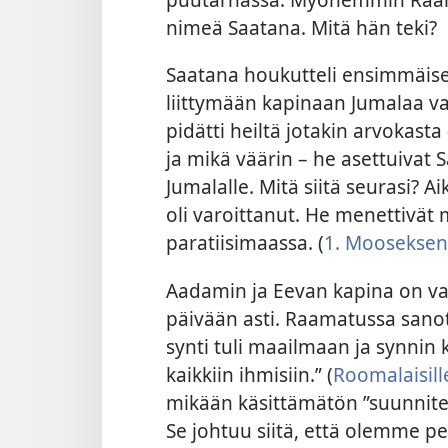
nimeä Saatana. Mitä hän teki?
Saatana houkutteli ensimmäi
liittymään kapinaan Jumalaa va
pidätti heiltä jotakin arvokasta
ja mikä väärin – he asettuivat 
Jumalalle. Mitä siitä seurasi? 
oli varoittanut. He menettivät 
paratiisimaassa. (
1. Mooseksen 
Aadamin ja Eevan kapina on vai
päivään asti. Raamatussa sano
synti tuli maailmaan ja synnin 
kaikkiin ihmisiin.” (
Roomalaisill
mikään käsittämätön ”suunnitel
Se johtuu siitä, että olemme p