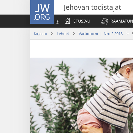
JW.ORG
Jehovan todistajat
ETUSIVU
RAAMATUN
Kirjasto
Lehdet
Vartiotorni | Nro 2 2018