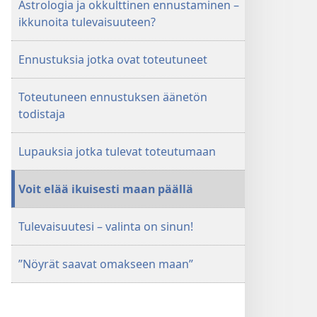
Astrologia ja okkulttinen ennustaminen –
ikkunoita tulevaisuuteen?
Ennustuksia jotka ovat toteutuneet
Toteutuneen ennustuksen äänetön
todistaja
Lupauksia jotka tulevat toteutumaan
Voit elää ikuisesti maan päällä
Tulevaisuutesi – valinta on sinun!
”Nöyrät saavat omakseen maan”