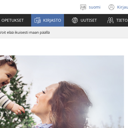
suomi
Kirja
Valitse
(av
kieli
uu
 OPETUKSET
KIRJASTO
UUTISET
TIETO
ikk
Voit elää ikuisesti maan päällä