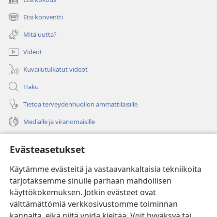
(avaa
uuden
Etsi konventti
(avaa
ikkunan)
uuden
Mitä uutta?
ikkunan)
Videot
Kuvailutulkatut videot
Haku
Tietoa terveydenhuollon ammattilaisille
Medialle ja viranomaisille
Ohje
Evästeasetukset
Lahjoitukset
(avaa
Käytämme evästeitä ja vastaavankaltaisia tekniikoita
uuden
tarjotaksemme sinulle parhaan mahdollisen
ikkunan)
Vartiotornin VERKKOKIRJASTO
käyttökokemuksen. Jotkin evästeet ovat
(avaa
välttämättömiä verkkosivustomme toiminnan
uuden
®
JW Hub
ikkunan)
kannalta, eikä niitä voida kieltää. Voit hyväksyä tai
(avaa