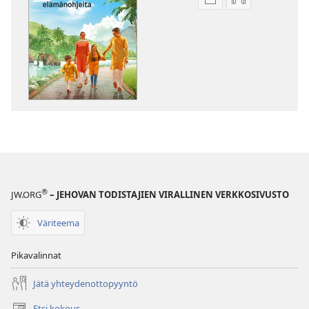
Julkaisujen
Äänitteiden
latausvaihtoehdot
latausvaihto
HERÄTKÄÄ!
HERÄTKÄÄ!
Viisaita
Viisaita
elämänohjeita
elämänohjeit
®
JW.ORG
– JEHOVAN TODISTAJIEN VIRALLINEN VERKKOSIVUSTO
Väriteema
Pikavalinnat
Jätä yhteydenottopyyntö
Etsi kokous