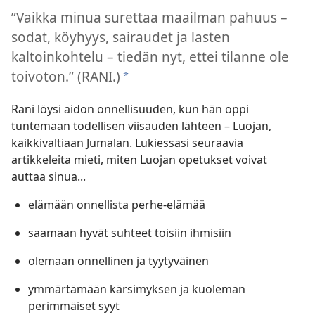
”Vaikka minua surettaa maailman pahuus –
sodat, köyhyys, sairaudet ja lasten
kaltoinkohtelu – tiedän nyt, ettei tilanne ole
toivoton.” (RANI.)
*
Rani löysi aidon onnellisuuden, kun hän oppi
tuntemaan todellisen viisauden lähteen – Luojan,
kaikkivaltiaan Jumalan. Lukiessasi seuraavia
artikkeleita mieti, miten Luojan opetukset voivat
auttaa sinua...
elämään onnellista perhe-elämää
saamaan hyvät suhteet toisiin ihmisiin
olemaan onnellinen ja tyytyväinen
ymmärtämään kärsimyksen ja kuoleman
perimmäiset syyt