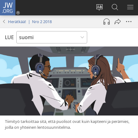
JW.ORG
Kirjaudu
(avaa
Vaihda
Hae
NÄ
uuden
sivuston
JW.ORG-
VA
Herätkää! | Nro 2 2018
ikkunan)
kieli
sivustolta
LUE
Tiimityö tarkoittaa sitä, että puolisot ovat kuin kapteeni ja perämies,
joilla on yhteinen lentosuunnitelma.