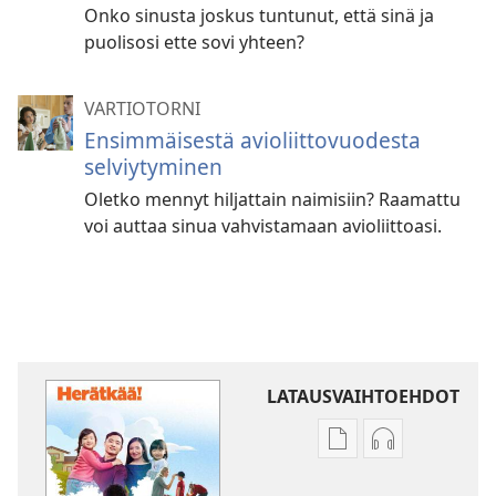
Onko sinusta joskus tuntunut, että sinä ja
puolisosi ette sovi yhteen?
VARTIOTORNI
Ensimmäisestä avioliittovuodesta
selviytyminen
Oletko mennyt hiljattain naimisiin? Raamattu
voi auttaa sinua vahvistamaan avioliittoasi.
LATAUSVAIHTOEHDOT
Julkaisujen
Äänitteiden
latausvaihtoehdot
latausvaihto