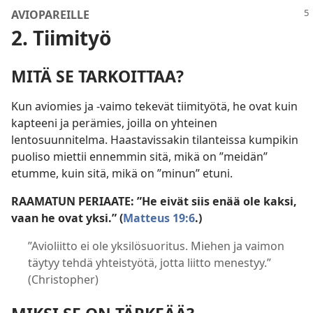
AVIOPAREILLE
2. Tiimityö
MITÄ SE TARKOITTAA?
Kun aviomies ja -vaimo tekevät tiimityötä, he ovat kuin
kapteeni ja perämies, joilla on yhteinen
lentosuunnitelma. Haastavissakin tilanteissa kumpikin
puoliso miettii ennemmin sitä, mikä on ”meidän”
etumme, kuin sitä, mikä on ”minun” etuni.
RAAMATUN PERIAATE: ”He eivät siis enää ole kaksi,
vaan he ovat yksi.” (
Matteus 19:6
.)
”Avioliitto ei ole yksilösuoritus. Miehen ja vaimon
täytyy tehdä yhteistyötä, jotta liitto menestyy.”
(Christopher)