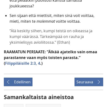
että pelaatkin puolisosi kanssa samassa
joukkueessa?
Sen sijaan että miettisit, miten sinä voit voittaa,
mieti, miten te
molemmat
voitte voittaa.
”Älä keskity siihen, kumpi teistä on oikeassa ja
kumpi väärässä. Tärkeämpää on rauha ja
yksimielisyys avioliitossa.” (Ethan)
RAAMATUN PERIAATE: ”Älkää ajatelko vain omaa
parastanne vaan myös toisten parasta.”
(
Filippiläisille 2:3, 4
.)
Edellinen
Seuraava
Samankaltaista aineistoa