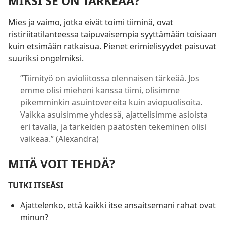
MIKSI SE ON TÄRKEÄÄ?
Mies ja vaimo, jotka eivät toimi tiiminä, ovat
ristiriitatilanteessa taipuvaisempia syyttämään toisiaan
kuin etsimään ratkaisua. Pienet erimielisyydet paisuvat
suuriksi ongelmiksi.
”Tiimityö on avioliitossa olennaisen tärkeää. Jos
emme olisi mieheni kanssa tiimi, olisimme
pikemminkin asuintovereita kuin aviopuolisoita.
Vaikka asuisimme yhdessä, ajattelisimme asioista
eri tavalla, ja tärkeiden päätösten tekeminen olisi
vaikeaa.” (Alexandra)
MITÄ VOIT TEHDÄ?
TUTKI ITSEÄSI
Ajattelenko, että kaikki itse ansaitsemani rahat ovat
minun?