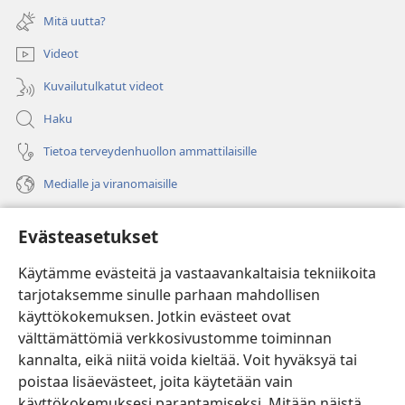
uuden
Mitä uutta?
ikkunan)
Videot
Kuvailutulkatut videot
Haku
Tietoa terveydenhuollon ammattilaisille
Medialle ja viranomaisille
Ohje
Evästeasetukset
Lahjoitukset
(avaa
Käytämme evästeitä ja vastaavankaltaisia tekniikoita
uuden
tarjotaksemme sinulle parhaan mahdollisen
ikkunan)
Vartiotornin VERKKOKIRJASTO
käyttökokemuksen. Jotkin evästeet ovat
(avaa
välttämättömiä verkkosivustomme toiminnan
uuden
®
JW Hub
ikkunan)
kannalta, eikä niitä voida kieltää. Voit hyväksyä tai
(avaa
uuden
poistaa lisäevästeet, joita käytetään vain
®
JW Library
ikkunan)
käyttökokemuksesi parantamiseksi. Mitään näistä