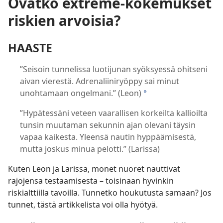
Ovatko extreme-kokemukset
riskien arvoisia?
HAASTE
”Seisoin tunnelissa luotijunan syöksyessä ohitseni
aivan vierestä. Adrenaliiniryöppy sai minut
unohtamaan ongelmani.” (Leon)
*
”Hypätessäni veteen vaarallisen korkeilta kallioilta
tunsin muutaman sekunnin ajan olevani täysin
vapaa kaikesta. Yleensä nautin hyppäämisestä,
mutta joskus minua pelotti.” (Larissa)
Kuten Leon ja Larissa, monet nuoret nauttivat
rajojensa testaamisesta – toisinaan hyvinkin
riskialttiilla tavoilla. Tunnetko houkutusta samaan? Jos
tunnet, tästä artikkelista voi olla hyötyä.