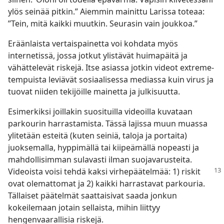
ylös seinää pitkin.” Aiemmin mainittu Larissa toteaa:
”Tein, mitä kaikki muutkin. Seurasin vain joukkoa.”
Eräänlaista vertaispainetta voi kohdata myös
internetissä, jossa jotkut ylistävät huimapäitä ja
vähättelevät riskejä. Itse asiassa jotkin videot extreme-
tempuista leviävät sosiaalisessa mediassa kuin virus ja
tuovat niiden tekijöille mainetta ja julkisuutta.
Esimerkiksi joillakin suosituilla videoilla kuvataan
parkourin harrastamista. Tässä lajissa muun muassa
ylitetään esteitä (kuten seiniä, taloja ja portaita)
juoksemalla, hyppimällä tai kiipeämällä nopeasti ja
mahdollisimman sulavasti ilman suojavarusteita.
Videoista voisi tehdä kaksi virhepäätelmää: 1) riskit
ovat olemattomat ja 2) kaikki harrastavat parkouria.
Tällaiset päätelmät saattaisivat saada jonkun
kokeilemaan jotain sellaista, mihin liittyy
hengenvaarallisia riskejä.