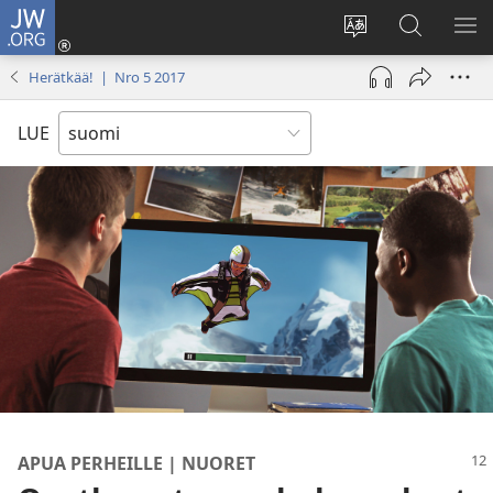
JW.ORG
Kirjaudu
(avaa
Vaihda
Hae
NÄ
uuden
sivuston
JW.ORG-
VA
Herätkää! | Nro 5 2017
ikkunan)
kieli
sivustolta
LUE
APUA PERHEILLE | NUORET