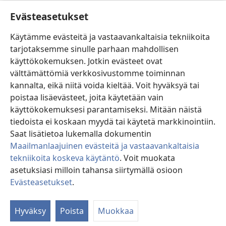
Ohje
Evästeasetukset
Lahjoitukset
(avaa
Käytämme evästeitä ja vastaavankaltaisia tekniikoita
uuden
tarjotaksemme sinulle parhaan mahdollisen
ikkunan)
Vartiotornin VERKKOKIRJASTO
käyttökokemuksen. Jotkin evästeet ovat
(avaa
välttämättömiä verkkosivustomme toiminnan
uuden
®
JW Hub
ikkunan)
kannalta, eikä niitä voida kieltää. Voit hyväksyä tai
(avaa
uuden
poistaa lisäevästeet, joita käytetään vain
®
JW Library
ikkunan)
käyttökokemuksesi parantamiseksi. Mitään näistä
tiedoista ei koskaan myydä tai käytetä markkinointiin.
Watchtower Library
Saat lisätietoa lukemalla dokumentin
Maailmanlaajuinen evästeitä ja vastaavankaltaisia
tekniikoita koskeva käytäntö
. Voit muokata
asetuksiasi milloin tahansa siirtymällä osioon
Copyright
© 2026 Watch Tower Bible and Tract Society of Pennsylvania.
Evästeasetukset
.
Nä
KÄYTTÖEHDOT
|
TIETOSUOJAKÄYTÄNTÖ
|
EVÄSTEASETUKSET
si
Hyväksy
Poista
Muokkaa