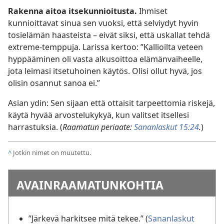
Rakenna aitoa itsekunnioitusta.
Ihmiset
kunnioittavat sinua sen vuoksi, että selviydyt hyvin
tosielämän haasteista – eivät siksi, että uskallat tehdä
extreme-temppuja. Larissa kertoo: ”Kallioilta veteen
hyppääminen oli vasta alkusoittoa elämänvaiheelle,
jota leimasi itsetuhoinen käytös. Olisi ollut hyvä, jos
olisin osannut sanoa ei.”
Asian ydin: Sen sijaan että ottaisit tarpeettomia riskejä,
käytä hyvää arvostelukykyä, kun valitset itsellesi
harrastuksia. (
Raamatun periaate:
Sananlaskut 15:24
.
)
^
Jotkin nimet on muutettu.
AVAINRAAMATUNKOHTIA
”Järkevä harkitsee mitä tekee.” (
Sananlaskut