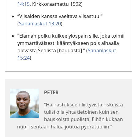
14:15
, Kirkkoraamattu 1992)
”Viisaiden kanssa vaeltava viisastuu.”
(
Sananlaskut 13:20
)
”Elämän polku kulkee ylöspäin sille, joka toimii
ymmärtäväisesti kääntyäkseen pois alhaalla
olevasta Šeolista [haudasta].” (
Sananlaskut
15:24
)
PETER
”Harrastukseen liittyvistä riskeistä
tulisi olla yhtä tietoinen kuin sen
hauskoista puolista. Eihän kukaan
nuori sentään halua joutua pyörätuoliin.”