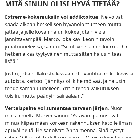
MITÄ SINUN OLISI HYVÄ TIETÄÄ?
Extreme-kokemuksiin voi addiktoitua.
Ne voivat
saada aikaan hetkellisen hyvänolontunteen mutta
jättää jäljelle kovan halun kokea jotain vielä
jännittävämpää. Marco, joka kävi Leonin tavoin
junatunneleissa, sanoo: ”Se oli viheliäinen kierre. Olin
hetken aikaa tyytyväinen mutta sitten halusin taas
lisää.”
Justin, joka rullaluistellessaan otti vauhtia ohikulkevista
autoista, kertoo: ”Jännitys oli kihelmöivää, ja halusin
tehdä saman uudelleen. Yritin tehdä vaikutuksen
toisiin, mutta päädyin sairaalaan.”
Vertaispaine voi sumentaa terveen järjen.
Nuori
mies nimeltä Marvin sanoo: ”Ystäväni painostivat
minua kiipeämään korkean rakennuksen katolle ilman
apuvälineitä. He sanoivat: ’Anna mennä. Sinä pystyt
siihen.’ Oloni oli todella epävarma. Vapisin kiivetessäni