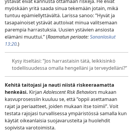
ystävät eivät kannusta ottamaan riskejä. He eivät
myöskään yritä saada sinua tekemään jotain, mikä
tuntuu epämiellyttävältä. Larissa sanoo: ”Hyvät ja
tasapainoiset ystävät auttoivat minua valitsemaan
parempia harrastuksia. Uusien ystävien ansiosta
elämäni muuttui.” (
Raamatun periaate:
Sananlaskut
13:20
.
)
Kysy itseltäsi: ”Jos harrastaisin tätä, leikkisinkö
todellisuudessa omalla hengelläni ja terveydelläni?”
Kehitä taitojasi ja nauti niistä riskeeraamatta
henkeäsi.
Kirjan
Adolescent Risk Behaviors
mukaan
kasvuprosessiin kuuluu se, että ”oppii asettamaan
rajat ja periaatteet, joiden mukaan itse toimii”. Voit
testata rajojasi turvallisessa ympäristössä samalla kun
käytät oikeanlaisia suojavarusteita ja huolehdit
sopivista varotoimista.