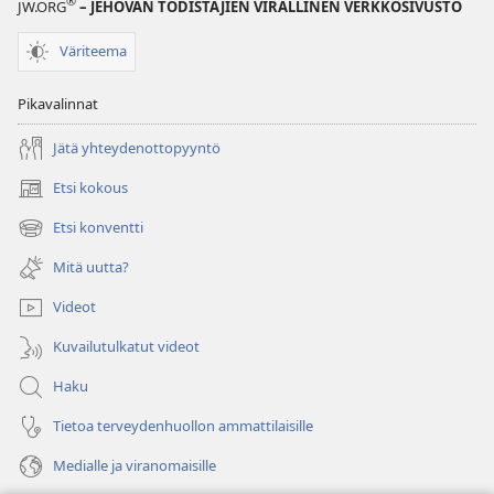
®
JW.ORG
– JEHOVAN TODISTAJIEN VIRALLINEN VERKKOSIVUSTO
Väriteema
Pikavalinnat
Jätä yhteydenottopyyntö
Etsi kokous
(avaa
uuden
Etsi konventti
(avaa
ikkunan)
uuden
Mitä uutta?
ikkunan)
Videot
Kuvailutulkatut videot
Haku
Tietoa terveydenhuollon ammattilaisille
Medialle ja viranomaisille