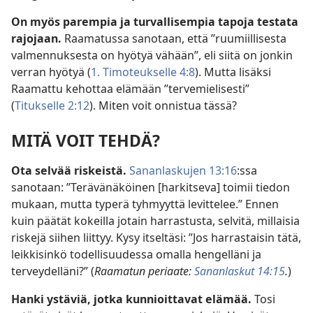
On myös parempia ja turvallisempia tapoja testata
rajojaan.
Raamatussa sanotaan, että ”ruumiillisesta
valmennuksesta on hyötyä vähään”, eli siitä on jonkin
verran hyötyä (
1. Timoteukselle 4:8
). Mutta lisäksi
Raamattu kehottaa elämään ”tervemielisesti”
(
Titukselle 2:12
). Miten voit onnistua tässä?
MITÄ VOIT TEHDÄ?
Ota selvää riskeistä.
Sananlaskujen 13:16
:ssa
sanotaan: ”Terävänäköinen [harkitseva] toimii tiedon
mukaan, mutta typerä tyhmyyttä levittelee.” Ennen
kuin päätät kokeilla jotain harrastusta, selvitä, millaisia
riskejä siihen liittyy. Kysy itseltäsi: ”Jos harrastaisin tätä,
leikkisinkö todellisuudessa omalla hengelläni ja
terveydelläni?” (
Raamatun periaate:
Sananlaskut 14:15
.
)
Hanki ystäviä, jotka kunnioittavat elämää.
Tosi